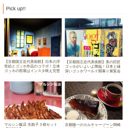
Pick up!!
【京都国立近代美術館】日本の浮
【京都国立近代美術館】美の巨匠
世絵とゴッホ作品のコラボ！立体
ゴッホがいよいよ降臨！日本と縁
ゴッホの部屋はインスタ映え完璧
深いゴッホワールド開幕☆展覧会
☆展覧会「ゴッホ展～巡りゆく日
「ゴッホ展～巡りゆく日本の夢」
本の夢」
マルシン飯店 生餃子３箱セット
京都随一のカルチャーゾーン岡崎