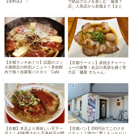
【送料込】
で絶品グルメを楽しむ「厳選７
店」人気店から老舗まで【まと
め】
【京都ランチめぐり】話題のゴッ
【京都ラーメン】炭焼きチャーシ
ホ展限定の特別メニュー！美術館
ューの衝撃！名店の系譜を継ぐ実
内で熱々自家製パスタ☆「Café
力店「麺屋 大ちゃん」
de 505 (カフェ・ド・ゴマル
ゴ)」
【京都】本店より美味しい天下一
【京都パン】200円台でこのクオ
品？！ 43年愛された五条桂店が閉
リティ！？弾力に驚くもっちりパ