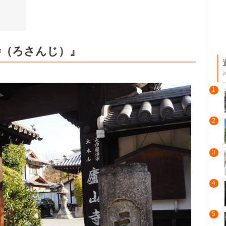
寺（ろさんじ）』
1
2
3
4
5