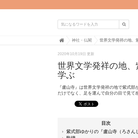

H
神社・仏閣
o
m
2020年10月19日 更新
e
世界文学発祥の地、
学ぶ
『盧山寺』は世界文学発祥の地で紫式部
だけでなく、足を運んで自分の目で見て
目次
紫式部ゆかりの『盧山寺（ろさん
歌碑