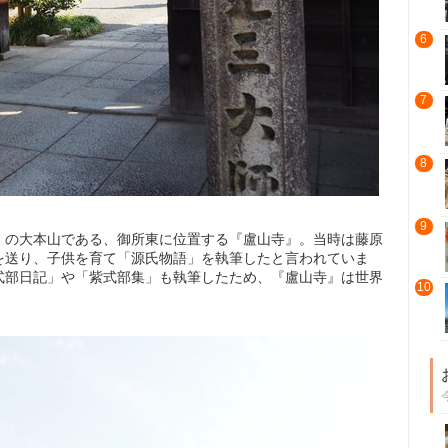
6
7
8
9
）の大本山である、御所東に位置する『盧山寺』。当時は藤原
を送り、子供を育て「源氏物語」を執筆したと言われていま
式部日記」や「紫式部集」も執筆したため、『盧山寺』は世界
10