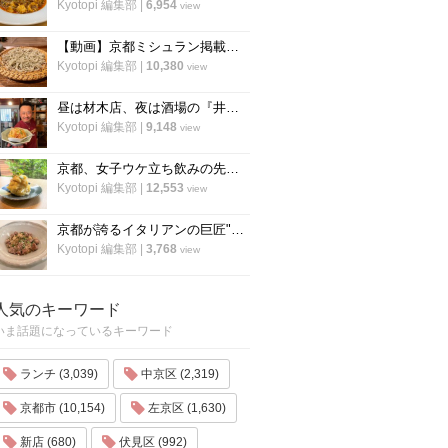
Kyotopi 編集部
|
6,954
view
【動画】京都ミシュラン掲載蕎麦店『花もも』店主が蕎麦を打つすべて
Kyotopi 編集部
|
10,380
view
昼は材木店、夜は酒場の『井倉木材』が教える「裏技チャーハン（焼き飯）」の作り方！
Kyotopi 編集部
|
9,148
view
京都、女子ウケ立ち飲みの先駆者「すいば」の人気メニュー『ポテトサラダ』の作り方
Kyotopi 編集部
|
12,553
view
京都が誇るイタリアンの巨匠"笹島シェフ"の料理動画第二弾！今度はリゾット！
Kyotopi 編集部
|
3,768
view
人気のキーワード
いま話題になっているキーワード
ランチ (3,039)
中京区 (2,319)
京都市 (10,154)
左京区 (1,630)
新店 (680)
伏見区 (992)