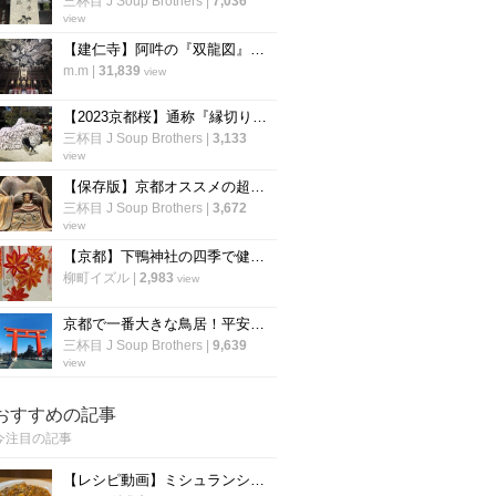
三杯目 J Soup Brothers
|
7,036
view
【建仁寺】阿吽の『双龍図』は圧巻の迫力！一見の価値あり♪【京都 祇園】
m.m
|
31,839
view
【2023京都桜】通称『縁切り神社』は行列必至☆参道の桜はまだつぼみ「安井金比羅宮」
三杯目 J Soup Brothers
|
3,133
view
【保存版】京都オススメの超マニアック仏像☆開胸から釈迦顔～口から小仏像【厳選５件】
三杯目 J Soup Brothers
|
3,672
view
【京都】下鴨神社の四季で健康祈願～季節限定の四季守「紅葉」の授与が開始
柳町イズル
|
2,983
view
京都で一番大きな鳥居！平安京建築を模した明治創建の神社「平安神宮」
三杯目 J Soup Brothers
|
9,639
view
おすすめの記事
今注目の記事
【レシピ動画】ミシュランシェフ直伝レシピ！絶品、麻婆豆腐の作り方『中国料理 菜格』