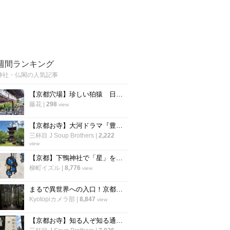
週間ランキング
神社・仏閣の人気記事
【京都穴場】珍しい狛猿 日吉山王七神をお祀りする「新日吉神宮」
藤花
|
298
view
【京都お寺】大河ドラマ『豊臣兄弟』で注目☆秀吉が一夜で三重塔建立の通称“宝寺”「宝積寺」
三杯目 J Soup Brothers
|
2,222
view
【京都】下鴨神社で「星」をモチーフにした「四季守」が限定授与
柳町イズル
|
8,776
view
まるで異世界への入口！京都の穴場パワースポット「賀茂神社」【京北町】
Kyotopiカメラ部
|
8,847
view
【京都お寺】知る人ぞ知る通称『賽（さい）の河原』で知られる西院立地「高山寺」