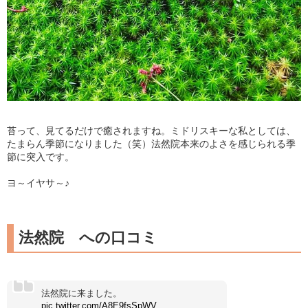
苔って、見てるだけで癒されますね。ミドリスキーな私としては、
たまらん季節になりました（笑）法然院本来のよさを感じられる季
節に突入です。
ヨ～イヤサ～♪
法然院 への口コミ
法然院に来ました。
pic.twitter.com/A8E9fsSpWV