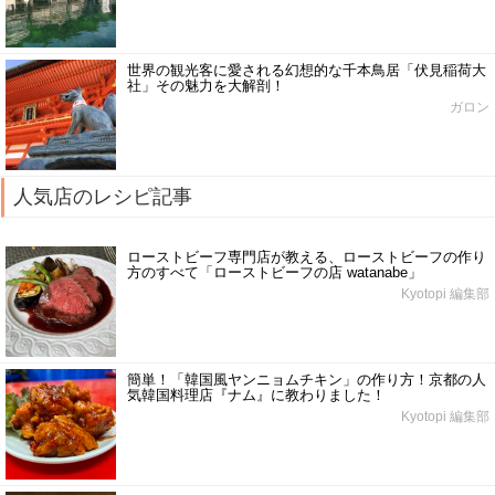
世界の観光客に愛される幻想的な千本鳥居「伏見稲荷大
社」その魅力を大解剖！
ガロン
人気店のレシピ記事
ローストビーフ専門店が教える、ローストビーフの作り
方のすべて「ローストビーフの店 watanabe」
Kyotopi 編集部
簡単！「韓国風ヤンニョムチキン」の作り方！京都の人
気韓国料理店『ナム』に教わりました！
Kyotopi 編集部