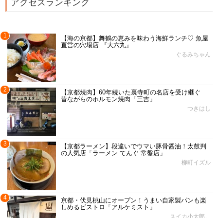
アクセスランキング
1
【海の京都】舞鶴の恵みを味わう海鮮ランチ♡ 魚屋
直営の穴場店 『大六丸』
ぐるみちゃん
2
【京都焼肉】60年続いた裏寺町の名店を受け継ぐ
昔ながらのホルモン焼肉「三吉」
つきはし
3
【京都ラーメン】段違いでウマい豚骨醤油！太鼓判
の人気店「ラーメン てんぐ 常盤店」
柳町イズル
4
京都・伏見桃山にオープン！うまい自家製パンも楽
しめるビストロ「アルケミスト」
スイカ小太郎。