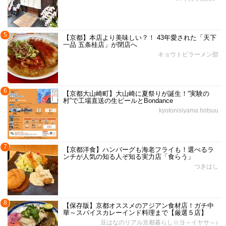
5
【京都】本店より美味しい？！ 43年愛された「天下
一品 五条桂店」が閉店へ
キョウトピラーメン部
6
【京都大山崎町】大山崎に夏祭りが誕生！“実験の
村”で工場直送の生ビールとBondance
kyotonisiyama hotsuu
7
【京都洋食】ハンバーグも海老フライも！選べるラ
ンチが人気の知る人ぞ知る実力店「食らう」
つきはし
8
【保存版】京都オススメのアジアン食材店！ガチ中
華～スパイスカレーインド料理まで【厳選５店】
豆はなのリアル京都暮らし☆ヨ～イヤサ～♪