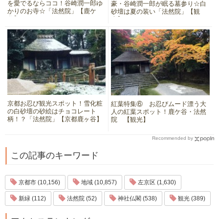
を愛でるならココ！谷崎潤一郎ゆ
豪・谷崎潤一郎が眠る墓参り☆白
かりのお寺☆「法然院」【鹿ケ
砂壇は夏の装い「法然院」【観
谷】
光】
京都お忍び観光スポット！雪化粧
紅葉特集⑥ お忍びムード漂う大
の白砂壇の砂絵はチョコレート
人の紅葉スポット！鹿ケ谷・法然
柄！？「法然院」【京都鹿ヶ谷】
院 【観光】
Recommended by
この記事のキーワード
京都市 (10,156)
地域 (10,857)
左京区 (1,630)
新緑 (112)
法然院 (52)
神社仏閣 (538)
観光 (389)