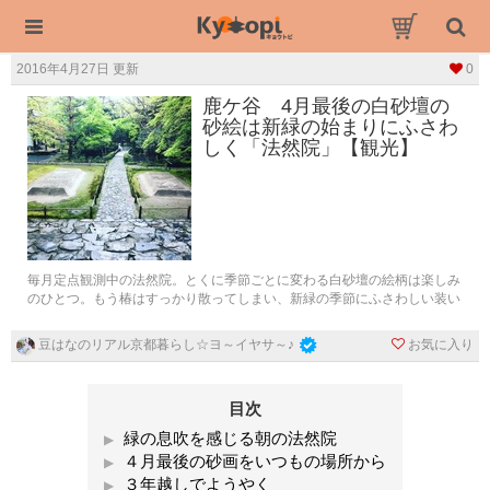
2016年4月27日 更新
0
鹿ケ谷 4月最後の白砂壇の
砂絵は新緑の始まりにふさわ
しく「法然院」【観光】
毎月定点観測中の法然院。とくに季節ごとに変わる白砂壇の絵柄は楽しみ
のひとつ。もう椿はすっかり散ってしまい、新緑の季節にふさわしい装い
お気に入り
豆はなのリアル京都暮らし☆ヨ～イヤサ～♪
目次
緑の息吹を感じる朝の法然院
４月最後の砂画をいつもの場所から
３年越しでようやく