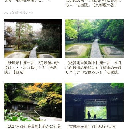
なら「京都駐車場ナビ」
は名残の桜！！新緑の息吹を感じ
る☆「法然院」【京都鹿ケ谷】
AD（京都駐車場ナビ）
【珍風景】鹿ケ谷 2月最後の砂
【絶賛定点観測中】鹿ケ谷 ５月
絵は・・・ネコ除け！？「法然
の白砂壇の砂絵はもう梅雨の先取
院」【観光】
り？ミクロな移ろいも「法然院」
【観光】
【2017京都紅葉最新】静かに紅葉
【京都鹿ヶ谷】7月終わりは文