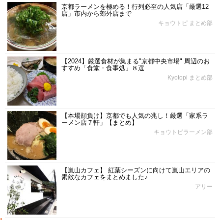
京都ラーメンを極める！行列必至の人気店「厳選12
店」市内から郊外店まで
キョウトピ まとめ部
【2024】厳選食材が集まる"京都中央市場" 周辺のお
すすめ「食堂・食事処」８選
Kyotopi まとめ部
【本場顔負け】京都でも人気の兆し！厳選「家系ラ
ーメン店７軒」【まとめ】
キョウトピラーメン部
【嵐山カフェ】 紅葉シーズンに向けて嵐山エリアの
素敵なカフェをまとめました♪
アリー