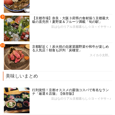
9
【京都市場】奈良・大阪３府県の食材揃う京都最大
級の直売所！夏野菜＆フルーツ満載「旬の駅」
豆はなのリアル京都暮らし☆ヨ～イヤサ～♪
10
京都駅近く！炭火焼の自家菜園野菜や和牛が楽しめ
る人気店！朝食も評判「炭棲堂」
スイカ小太郎。
美味しいまとめ
行列覚悟！京都オススメの最強コスパで有名なラン
チ「厳選６店舗」【保存版】
豆はなのリアル京都暮らし☆ヨ～イヤサ～♪