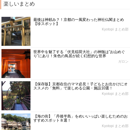
楽しいまとめ
最後は神頼み？！京都の一風変わった神社仏閣まとめ
【珍スポット】
Kyotopi まとめ部
世界中を魅了する「伏見稲荷大社」の神髄は”お山めぐ
り”にあり！朱色の鳥居が続く幻想的な世界
ガロン
【保存版】京都在住のママ必見！子どもとお出かけにオ
ススメの「無料」で楽しめる公園・施設10選！
Kyotopi まとめ部
【海の街】「丹後半島」をめいいっぱい楽しむためのお
すすめスポット８選！
Kyotopi まとめ部