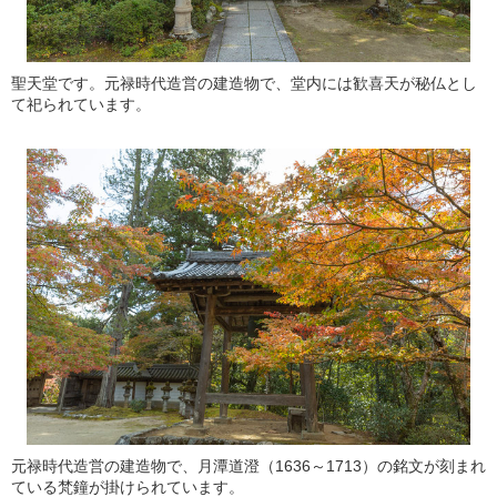
聖天堂です。元禄時代造営の建造物で、堂内には歓喜天が秘仏とし
て祀られています。
元禄時代造営の建造物で、月潭道澄（1636～1713）の銘文が刻まれ
ている梵鐘が掛けられています。