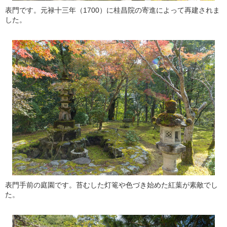
表門です。元禄十三年（1700）に桂昌院の寄進によって再建されま
した。
表門手前の庭園です。苔むした灯篭や色づき始めた紅葉が素敵でし
た。