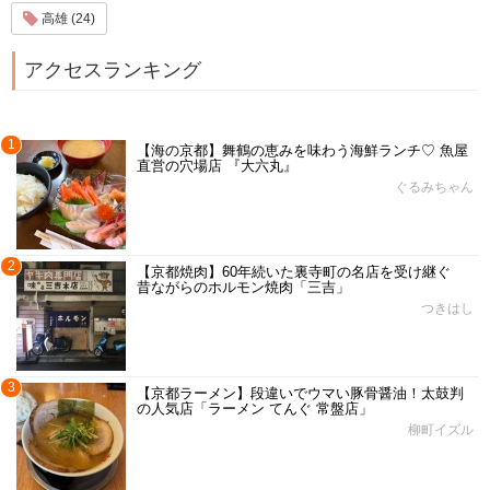
高雄 (24)
アクセスランキング
1
【海の京都】舞鶴の恵みを味わう海鮮ランチ♡ 魚屋
直営の穴場店 『大六丸』
ぐるみちゃん
2
【京都焼肉】60年続いた裏寺町の名店を受け継ぐ
昔ながらのホルモン焼肉「三吉」
つきはし
3
【京都ラーメン】段違いでウマい豚骨醤油！太鼓判
の人気店「ラーメン てんぐ 常盤店」
柳町イズル