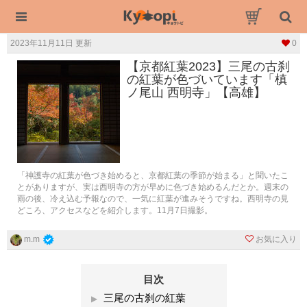
2023年11月11日 更新
0
【京都紅葉2023】三尾の古刹
の紅葉が色づいています「槙
ノ尾山 西明寺」【高雄】
「神護寺の紅葉が色づき始めると、京都紅葉の季節が始まる」と聞いたこ
とがありますが、実は西明寺の方が早めに色づき始めるんだとか。週末の
雨の後、冷え込む予報なので、一気に紅葉が進みそうですね。西明寺の見
どころ、アクセスなどを紹介します。11月7日撮影。
お気に入り
m.m
目次
三尾の古刹の紅葉