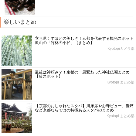
楽しいまとめ
立ち尽くすほどの美しさ！京都を代表する観光スポット
嵐山の「竹林の小径」【まとめ】
Kyotopiカメラ部
最後は神頼み？！京都の一風変わった神社仏閣まとめ
【珍スポット】
Kyotopi まとめ部
【京都のおしゃれなスタバ】川床席やお寺ビュー、畳席
など京都ならではの特徴あるスタバのまとめ
Kyotopi まとめ部