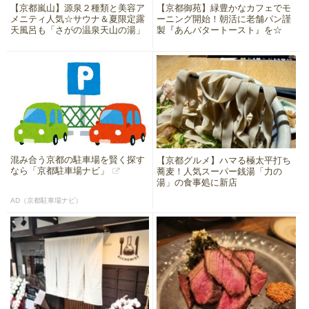
【京都嵐山】源泉２種類と美容ア
【京都御苑】緑豊かなカフェでモ
メニティ人気☆サウナ＆夏限定露
ーニング開始！朝活に老舗パン謹
天風呂も「さがの温泉天山の湯」
製『あんバタートースト』を☆
混み合う京都の駐車場を賢く探す
【京都グルメ】ハマる極太平打ち
なら「京都駐車場ナビ」
蕎麦！人気スーパー銭湯「力の
湯」の食事処に新店
AD（京都駐車場ナビ）