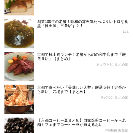
創業100年の老舗！昭和の雰囲気たっぷりレトロな食
堂「篠田屋」三条駅すぐ！
aya
京都で極上肉ランチ！老舗から幻の和牛店まで「厳
選６店」【まとめ】
キョウトピ まとめ部
京都で食べたい「美味しい天丼」厳選５軒！定番か
ら新店、穴場まで【まとめ】
Kyotopi まとめ部
【京都コーヒー豆まとめ】自家焙煎コーヒーから老
舗カフェまでコーヒー豆が買えるお店
Kyotopi 編集部