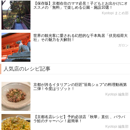
【保存版】京都在住のママ必見！子どもとお出かけにオ
ススメの「無料」で楽しめる公園・施設10選！
Kyotopi まとめ部
世界の観光客に愛される幻想的な千本鳥居「伏見稲荷大
社」その魅力を大解剖！
ガロン
人気店のレシピ記事
京都が誇るイタリアンの巨匠"笹島シェフ"の料理動画第
二弾！今度はリゾット！
Kyotopi 編集部
【京都名店レシピ】予約必須店「秋華」直伝 、パラパ
ラ鮭のチャーハン！超簡単！
Kyotopi 編集部