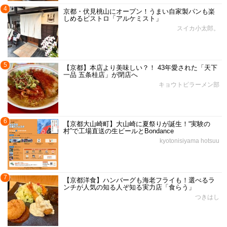
4
京都・伏見桃山にオープン！うまい自家製パンも楽
しめるビストロ「アルケミスト」
スイカ小太郎。
5
【京都】本店より美味しい？！ 43年愛された「天下
一品 五条桂店」が閉店へ
キョウトピラーメン部
6
【京都大山崎町】大山崎に夏祭りが誕生！“実験の
村”で工場直送の生ビールとBondance
kyotonisiyama hotsuu
7
【京都洋食】ハンバーグも海老フライも！選べるラ
ンチが人気の知る人ぞ知る実力店「食らう」
つきはし