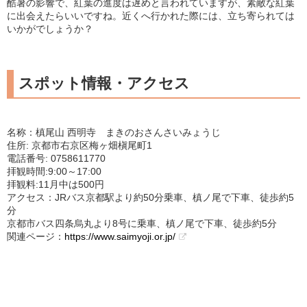
酷暑の影響で、紅葉の進度は遅めと言われていますが、素敵な紅葉
に出会えたらいいですね。近くへ行かれた際には、立ち寄られては
いかがでしょうか？
スポット情報・アクセス
名称：槙尾山 西明寺 まきのおさんさいみょうじ
住所: 京都市右京区梅ヶ畑槇尾町1
電話番号: 0758611770
拝観時間:9:00～17:00
拝観料:11月中は500円
アクセス：JRバス京都駅より約50分乗車、槙ノ尾で下車、徒歩約5
分
京都市バス四条烏丸より8号に乗車、槙ノ尾で下車、徒歩約5分
関連ページ：
https://www.saimyoji.or.jp/