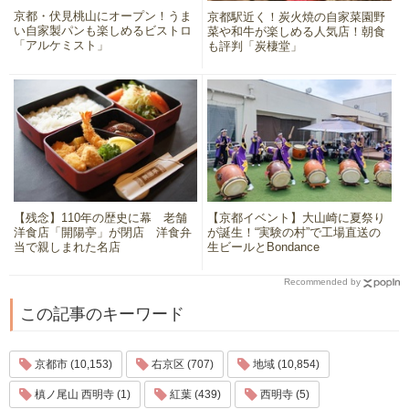
京都・伏見桃山にオープン！うま
京都駅近く！炭火焼の自家菜園野
い自家製パンも楽しめるビストロ
菜や和牛が楽しめる人気店！朝食
「アルケミスト」
も評判「炭棲堂」
【残念】110年の歴史に幕 老舗
【京都イベント】大山崎に夏祭り
洋食店「開陽亭」が閉店 洋食弁
が誕生！“実験の村”で工場直送の
当で親しまれた名店
生ビールとBondance
Recommended by
この記事のキーワード
京都市 (10,153)
右京区 (707)
地域 (10,854)
槙ノ尾山 西明寺 (1)
紅葉 (439)
西明寺 (5)