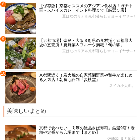
8
【保存版】京都オススメのアジアン食材店！ガチ中
華～スパイスカレーインド料理まで【厳選５店】
豆はなのリアル京都暮らし☆ヨ～イヤサ～♪
9
【京都市場】奈良・大阪３府県の食材揃う京都最大
級の直売所！夏野菜＆フルーツ満載「旬の駅」
豆はなのリアル京都暮らし☆ヨ～イヤサ～♪
10
京都駅近く！炭火焼の自家菜園野菜や和牛が楽しめ
る人気店！朝食も評判「炭棲堂」
スイカ小太郎。
美味しいまとめ
京都で食べたい「肉厚の絶品さば寿司」厳選9店！老
舗や定番から穴場まで【まとめ】
Kyotopi まとめ部