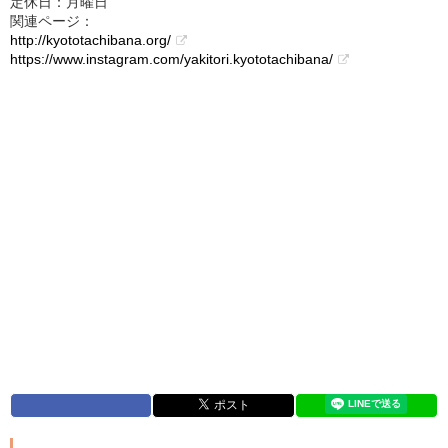
定休日：月曜日
関連ページ：
http://kyototachibana.org/
https://www.instagram.com/yakitori.kyototachibana/