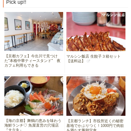
Pick up!!
【京都カフェ】今出川で見つけ
マルシン飯店 生餃子３箱セット
た"本格中華ティースタンド" 夜
【送料込】
カフェ利用もできる
【海の京都】舞鶴の恵みを味わう
【京都ランチ】市役所近くの秘密
海鮮ランチ♡ 魚屋直営の穴場店
基地でかぶりつく！1000円で肉欲
『大六丸』
を満たす豚卵定食