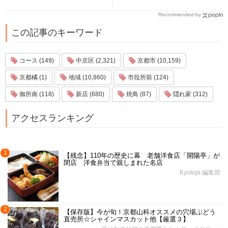
Recommended by
この記事のキーワード
コース (149)
中京区 (2,321)
京都市 (10,159)
京都橘 (1)
地域 (10,860)
市役所前 (124)
御所南 (118)
新店 (680)
焼鳥 (87)
隠れ家 (312)
アクセスランキング
1
【残念】110年の歴史に幕 老舗洋食店「開陽亭」が
閉店 洋食弁当で親しまれた名店
Kyotopi 編集部
2
【保存版】今が旬！京都山科オススメの穴場ぶどう
直売所☆シャインマスカット他【厳選３】