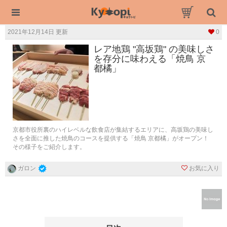
2021年12月14日 更新
0
レア地鶏 "高坂鶏" の美味しさ
を存分に味わえる「焼鳥 京
都橘」
京都市役所裏のハイレベルな飲食店が集結するエリアに、高坂鶏の美味し
さを全面に推した焼鳥のコースを提供する「焼鳥 京都橘」がオープン！
その様子をご紹介します。
お気に入り
ガロン