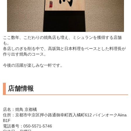
ここ数年、こだわりの焼鳥店も増え、ミシュランを獲得する店舗
も。
各店しのぎを削る中で、高坂鶏と日本料理をベースとした料理長が
作り出す焼鳥のコース。
今後の活躍が楽しみな一軒です。
店舗情報
店名：焼鳥 京都橘
住所：京都市中京区押小路通御幸町西入橘町612 バインオークAiina
B1F
電話番号：050-5571-5746