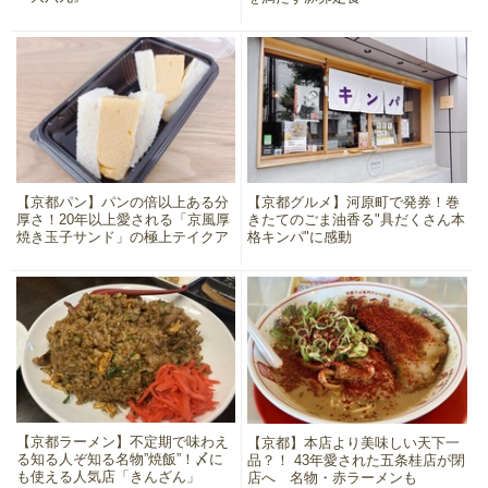
【京都パン】パンの倍以上ある分
【京都グルメ】河原町で発券！巻
厚さ！20年以上愛される「京風厚
きたてのごま油香る"具だくさん本
焼き玉子サンド」の極上テイクア
格キンパ"に感動
ウト
【京都ラーメン】不定期で味わえ
【京都】本店より美味しい天下一
る知る人ぞ知る名物”焼飯”！〆に
品？！ 43年愛された五条桂店が閉
も使える人気店「きんざん」
店へ 名物・赤ラーメンも