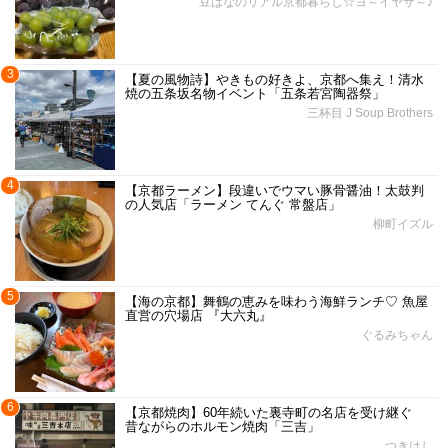
豆はなのリアル京都暮らし☆ヨ～イヤサ～♪
3
【夏の風物詩】やきもの好きよ、京都へ集え！清水
焼の五条坂名物イベント「五条若宮陶器祭」
三杯目 J Soup Brothers
4
【京都ラーメン】段違いでウマい豚骨醤油！太鼓判
の人気店「ラーメン てんぐ 常盤店」
柳町イズル
5
【海の京都】舞鶴の恵みを味わう海鮮ランチ♡ 魚屋
直営の穴場店 『大六丸』
ぐるみちゃん
6
【京都焼肉】60年続いた裏寺町の名店を受け継ぐ
昔ながらのホルモン焼肉「三吉」
つきはし