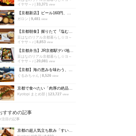
イヤサ～♪
|
33,371
view
【京都新店】ビール160円、ねぎとろ90円！炭焼き干物定食は朝6時から「しんぱち食堂」
ガロン
|
9,481
view
【京都朝食】握りたて『塩むすび』シンプルイズベスト至高の朝ごはん「羽釜おむすび白々」
豆はなのリアル京都暮らし☆ヨ～
イヤサ～♪
|
8,853
view
【京都弁当】JR京都駅デパ地下で老舗名店の味を食べ比べ☆旅のお供にも最適「京都伊勢丹」
豆はなのリアル京都暮らし☆ヨ～
イヤサ～♪
|
20,081
view
【京都】海の恵みを味わう、海辺のカフェ食堂で贅沢ランチ『地産食堂HISAMI』
ぐるみちゃん
|
8,526
view
京都で食べたい「肉厚の絶品さば寿司」厳選9店！老舗や定番から穴場まで【まとめ】
Kyotopi まとめ部
|
123,727
view
おすすめの記事
今注目の記事
京都の超人気立ち飲み「すいば」が美味しい『から揚げ』の作り方を伝授！