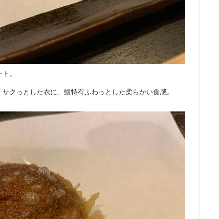
ート。
。サクっとした衣に、鱧特有ふわっとした柔らかい食感。