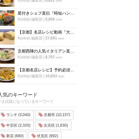
Kyotopi 編集部
|
8,822
view
星付きシェフ直伝『時短ハンバーグ』の作り方！”合わせ調味料”が決め手！フランス料理「レーヌ デ プレ」
Kyotopi 編集部
|
5,906
view
【京都】名店レシピ動画『大徳寺さいき家』直伝 「ふわふわ だし巻き卵」の作り方！
Kyotopi 編集部
|
27,681
view
京都西陣の人気イタリアン直伝「アンチョビのオイルパスタ」の作り方
Kyotopi 編集部
|
8,707
view
【京都名店レシピ】予約必須店「秋華」直伝 、パラパラ鮭のチャーハン！超簡単！
Kyotopi 編集部
|
10,603
view
人気のキーワード
いま話題になっているキーワード
ランチ (3,040)
京都市 (10,157)
中京区 (2,320)
左京区 (1,630)
新店 (680)
伏見区 (992)