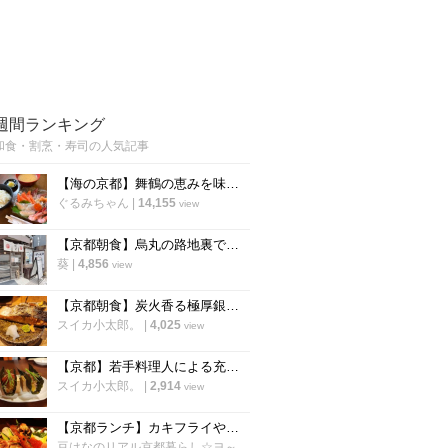
週間ランキング
和食・割烹・寿司の人気記事
【海の京都】舞鶴の恵みを味わう海鮮ランチ♡ 魚屋直営の穴場店 『大六丸』
ぐるみちゃん
|
14,155
view
【京都朝食】烏丸の路地裏で見つけた！一等米100%使用、絶品のおにぎり専門店
葵
|
4,856
view
【京都朝食】炭火香る極厚銀鮭と土鍋ご飯に歓喜！四条烏丸の朝食専門店「京都 いとおかし」
スイカ小太郎。
|
4,025
view
【京都】若手料理人による充実の間借り寿司店！平日夜限定「寿司 寅のや」
スイカ小太郎。
|
2,914
view
【京都ランチ】カキフライや海鮮丼激ウマ！若狭湾の幸をゆったり堪能「いけす料理卑弥呼」
豆はなのリアル京都暮らし☆ヨ～