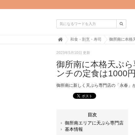

H
和食・割烹・寿司
o
m
2023年5月10日 更新
e
御所南に本格天ぷら
ンチの定食は1000
御所南に新しく天ぷら専門店の「永春」
目次
御所南エリアに天ぷら専門店
基本情報