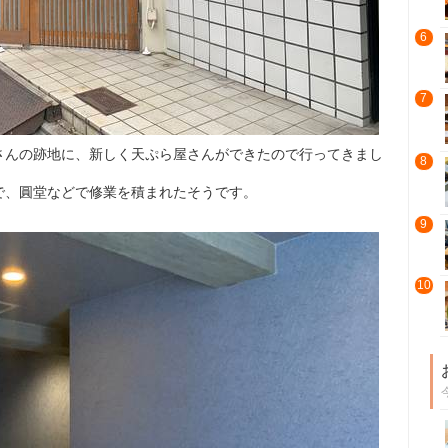
6
7
さんの跡地に、新しく天ぷら屋さんができたので行ってきまし
8
で、圓堂などで修業を積まれたそうです。
9
10