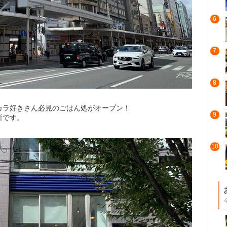
6
7
8
カラ好きさん必見のごはん処がオープン！
9
所です。
10