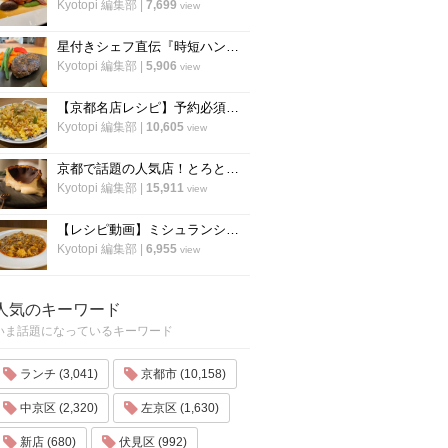
Kyotopi 編集部
|
7,699
view
星付きシェフ直伝『時短ハンバーグ』の作り方！”合わせ調味料”が決め手！フランス料理「レーヌ デ プレ」
Kyotopi 編集部
|
5,906
view
【京都名店レシピ】予約必須店「秋華」直伝 、パラパラ鮭のチャーハン！超簡単！
Kyotopi 編集部
|
10,605
view
京都で話題の人気店！とろとろ濃厚バスクチーズケーキの作り方〜「フォーチュンガーデン京都」
Kyotopi 編集部
|
15,911
view
【レシピ動画】ミシュランシェフ直伝レシピ！絶品、麻婆豆腐の作り方『中国料理 菜格』
Kyotopi 編集部
|
6,955
view
人気のキーワード
いま話題になっているキーワード
ランチ (3,041)
京都市 (10,158)
中京区 (2,320)
左京区 (1,630)
新店 (680)
伏見区 (992)