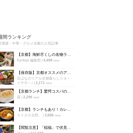
週間ランキング
居酒屋・中華・グルメ全般の人気記事
【京都】海鮮尽くしの名物ランチ2000円！烏丸の人気海鮮居酒屋が営業再開「雑魚や」
Kyotopi 編集部
|
4,499
view
【保存版】京都オススメのアジアン食材店！ガチ中華～スパイスカレーインド料理まで【厳選５店】
豆はなのリアル京都暮らし☆ヨ～
イヤサ～♪
|
2,171
view
【京都ランチ】驚愕コスパの羽つき餃子定食！960円でカレーやご飯が食べ放題
葵
|
2,296
view
【京都】ランチもあり！カレーやスパイスが効いたアテ、九州料理が揃う「aoBaru」
スイカ小太郎。
|
3,686
view
【閲覧注意】「稲福」で伏見稲荷名物のすずめの丸焼きを食べてきた！【名物】