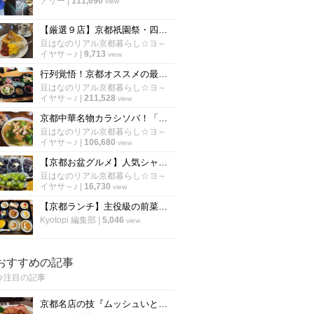
アリー
|
111,690
view
【厳選９店】京都祇園祭・四条烏丸界隈のオススメ朝食☆老舗喫茶～おばんざい～野菜ビュッフェ
豆はなのリアル京都暮らし☆ヨ～
イヤサ～♪
|
9,713
view
行列覚悟！京都オススメの最強コスパで有名なランチ「厳選６店舗」【保存版】
豆はなのリアル京都暮らし☆ヨ～
イヤサ～♪
|
211,528
view
京都中華名物カラシソバ！「厳選５店」病みつきになる老舗の味【徹底比較】
豆はなのリアル京都暮らし☆ヨ～
イヤサ～♪
|
106,680
view
【京都お盆グルメ】人気シャインマスカットに行列☆京都市内穴場ぶどう名産地「竹村農園」
豆はなのリアル京都暮らし☆ヨ～
イヤサ～♪
|
16,730
view
【京都ランチ】主役級の前菜＋選べるメインで2800円〜 評判の新店中国料理「春花秋実」
Kyotopi 編集部
|
5,046
view
おすすめの記事
今注目の記事
京都名店の技『ムッシュいとう』の総料理長直伝「チキンステーキ」の焼き方