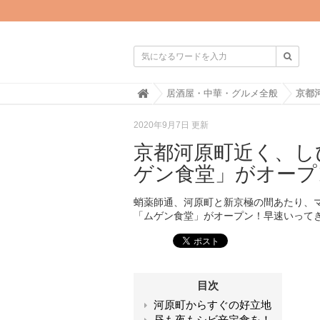

H
居酒屋・中華・グルメ全般
o
m
2020年9月7日 更新
e
京都河原町近く、し
ゲン食堂」がオープ
蛸薬師通、河原町と新京極の間あたり、
「ムゲン食堂」がオープン！早速いって
目次
河原町からすぐの好立地
昼も夜もシビ辛定食を！