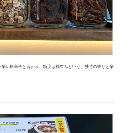
一辛い唐辛子と言われ、糖度は桃並みという、独特の香りと辛
！