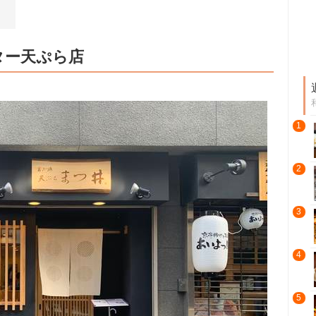
ター天ぷら店
1
2
3
4
5