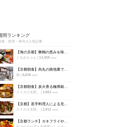
週間ランキング
和食・割烹・寿司の人気記事
【海の京都】舞鶴の恵みを味わう海鮮ランチ♡ 魚屋直営の穴場店 『大六丸』
ぐるみちゃん
|
13,459
view
【京都朝食】烏丸の路地裏で見つけた！一等米100%使用、絶品のおにぎり専門店
葵
|
4,838
view
【京都朝食】炭火香る極厚銀鮭と土鍋ご飯に歓喜！四条烏丸の朝食専門店「京都 いとおかし」
スイカ小太郎。
|
3,983
view
【京都】若手料理人による充実の間借り寿司店！平日夜限定「寿司 寅のや」
スイカ小太郎。
|
2,912
view
【京都ランチ】カキフライや海鮮丼激ウマ！若狭湾の幸をゆったり堪能「いけす料理卑弥呼」
豆はなのリアル京都暮らし☆ヨ～