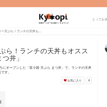
とってお
京都でカウンター天ぷら！ランチの天丼もオススメ「富小路 天ぷら まつ井」
ぷら！ランチの天丼もオスス
まつ井」
ころにオープンした「富小路 天ぷら まつ井」で、ランチの天丼
店です。
4
お気に入り
店