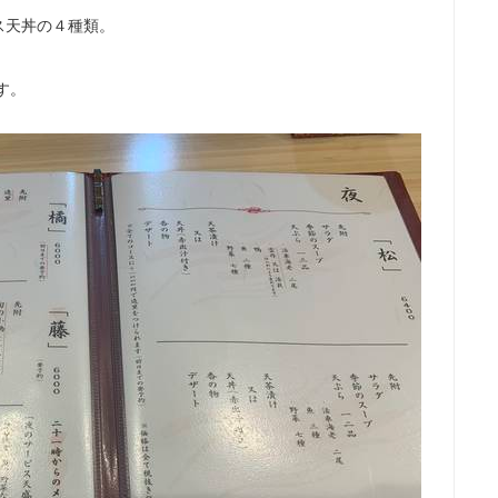
ス天丼の４種類。
す。