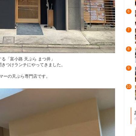
6
7
8
る「富小路 天ぷら まつ井」
聞きつけランチにやってきました。
9
カマーの天ぷら専門店です。
10