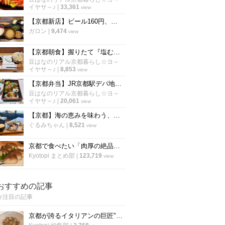
イヤサ～♪
|
33,361
view
【京都新店】ビール160円、ねぎとろ90円！炭焼き干物定食は朝6時から「しんぱち食堂」
ガロン
|
9,474
view
【京都朝食】握りたて『塩むすび』シンプルイズベスト至高の朝ごはん「羽釜おむすび白々」
豆はなのリアル京都暮らし☆ヨ～
イヤサ～♪
|
8,853
view
【京都弁当】JR京都駅デパ地下で老舗名店の味を食べ比べ☆旅のお供にも最適「京都伊勢丹」
豆はなのリアル京都暮らし☆ヨ～
イヤサ～♪
|
20,061
view
【京都】海の恵みを味わう、海辺のカフェ食堂で贅沢ランチ『地産食堂HISAMI』
ぐるみちゃん
|
8,521
view
京都で食べたい「肉厚の絶品さば寿司」厳選9店！老舗や定番から穴場まで【まとめ】
Kyotopi まとめ部
|
123,719
view
おすすめの記事
今注目の記事
京都が誇るイタリアンの巨匠"笹島シェフ"の料理動画第二弾！今度はリゾット！