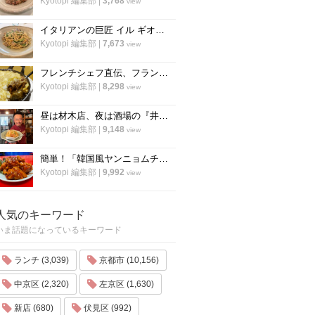
Kyotopi 編集部
|
3,768
view
イタリアンの巨匠 イル ギオットーネ笹島シェフ直伝「ボンゴレビアンコ」の作り方
Kyotopi 編集部
|
7,673
view
フレンチシェフ直伝、フランスの家庭料理『ジャガイモとミートソースのグラタン』の作り方
Kyotopi 編集部
|
8,298
view
昼は材木店、夜は酒場の『井倉木材』が教える「裏技チャーハン（焼き飯）」の作り方！
Kyotopi 編集部
|
9,148
view
簡単！「韓国風ヤンニョムチキン」の作り方！京都の人気韓国料理店『ナム』に教わりました！
Kyotopi 編集部
|
9,992
view
人気のキーワード
いま話題になっているキーワード
ランチ (3,039)
京都市 (10,156)
中京区 (2,320)
左京区 (1,630)
新店 (680)
伏見区 (992)