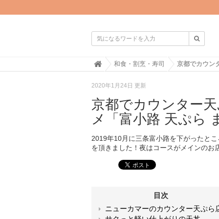

H
和食・割烹・寿司
o
m
2020年1月24日 更新
e
京都でカウンター天
メ「富小路 天ぷら 
2019年10月に三条富小路を下がったと
を頂きました！夜はコースがメインのお
目次
ニューカマーのカウンター天ぷら
サクっと軽い仕上がりの天丼