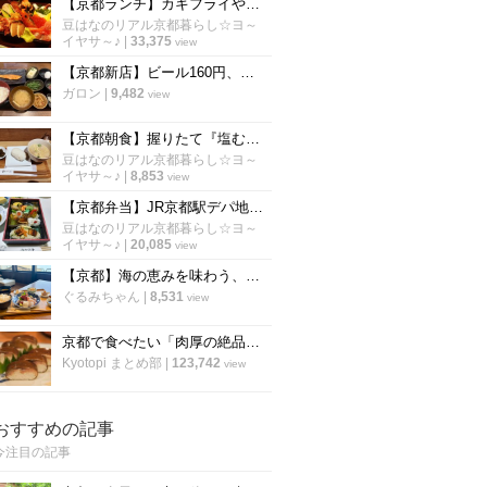
【京都ランチ】カキフライや海鮮丼激ウマ！若狭湾の幸をゆったり堪能「いけす料理卑弥呼」
豆はなのリアル京都暮らし☆ヨ～
イヤサ～♪
|
33,375
view
【京都新店】ビール160円、ねぎとろ90円！炭焼き干物定食は朝6時から「しんぱち食堂」
ガロン
|
9,482
view
【京都朝食】握りたて『塩むすび』シンプルイズベスト至高の朝ごはん「羽釜おむすび白々」
豆はなのリアル京都暮らし☆ヨ～
イヤサ～♪
|
8,853
view
【京都弁当】JR京都駅デパ地下で老舗名店の味を食べ比べ☆旅のお供にも最適「京都伊勢丹」
豆はなのリアル京都暮らし☆ヨ～
イヤサ～♪
|
20,085
view
【京都】海の恵みを味わう、海辺のカフェ食堂で贅沢ランチ『地産食堂HISAMI』
ぐるみちゃん
|
8,531
view
京都で食べたい「肉厚の絶品さば寿司」厳選9店！老舗や定番から穴場まで【まとめ】
Kyotopi まとめ部
|
123,742
view
おすすめの記事
今注目の記事