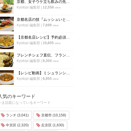
京都、女子ウケ立ち飲みの先駆者「すいば」の人気メニュー『ポテトサラダ』の作り方
Kyotopi 編集部
|
12,558
view
京都名店の技『ムッシュいとう』の総料理長直伝「チキンステーキ」の焼き方
Kyotopi 編集部
|
7,699
view
【京都名店レシピ】予約必須店「秋華」直伝 、パラパラ鮭のチャーハン！超簡単！
Kyotopi 編集部
|
10,605
view
フレンチシェフ直伝、フランスの家庭料理『ジャガイモとミートソースのグラタン』の作り方
Kyotopi 編集部
|
8,304
view
【レシピ動画】ミシュランシェフ直伝レシピ！絶品、麻婆豆腐の作り方『中国料理 菜格』
Kyotopi 編集部
|
6,955
view
人気のキーワード
いま話題になっているキーワード
ランチ (3,041)
京都市 (10,158)
中京区 (2,320)
左京区 (1,630)