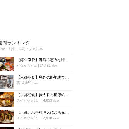
週間ランキング
和食・割烹・寿司の人気記事
【海の京都】舞鶴の恵みを味わう海鮮ランチ♡ 魚屋直営の穴場店 『大六丸』
ぐるみちゃん
|
14,491
view
【京都朝食】烏丸の路地裏で見つけた！一等米100%使用、絶品のおにぎり専門店
葵
|
4,869
view
【京都朝食】炭火香る極厚銀鮭と土鍋ご飯に歓喜！四条烏丸の朝食専門店「京都 いとおかし」
スイカ小太郎。
|
4,053
view
【京都】若手料理人による充実の間借り寿司店！平日夜限定「寿司 寅のや」
スイカ小太郎。
|
2,916
view