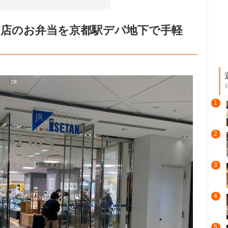
名店のお弁当を京都駅デパ地下で手軽
1
2
3
4
5