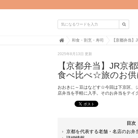

H
和食・割烹・寿司
o
m
2025年8月13日 更新
e
【京都弁当】JR京
食べ比べ☆旅のお供
おおきに～豆はなどす☆今回は下京区、
店弁当を手軽に入手。そのお弁当をテイ
目次
京都を代表する老舗・名店のお弁
詳細情報