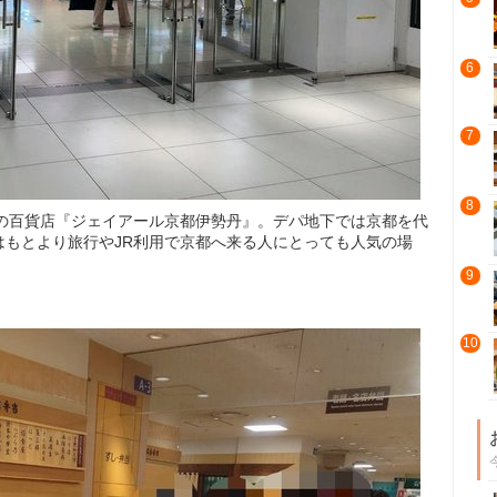
6
7
8
結の百貨店『ジェイアール京都伊勢丹』。デパ地下では京都を代
はもとより旅行やJR利用で京都へ来る人にとっても人気の場
9
10