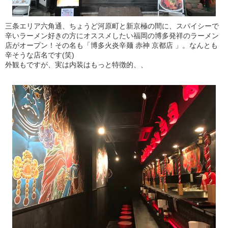
三条エリア六角通、ちょうど河原町と新京極の間に、スパイシーで
辛いラーメン好きの方にオススメしたい福岡の博多発祥のラーメン
店がオープン！その名も「博多火炎辛麺 赤神 京都店 」。なんとも
辛そうな店名です(笑)
外観もですが、実は内装はもっと特徴的、、