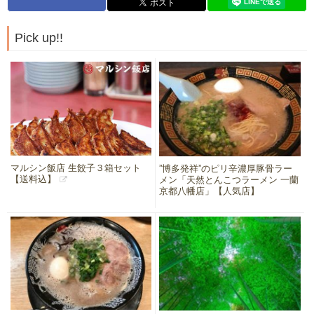
Pick up!!
マルシン飯店 生餃子３箱セット
”博多発祥”のピリ辛濃厚豚骨ラー
【送料込】
メン「天然とんこつラーメン 一蘭
京都八幡店」【人気店】