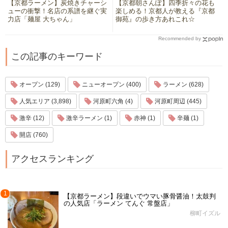
【京都ラーメン】炭焼きチャーシ
【京都朝さんぽ】四季折々の花も
ューの衝撃！名店の系譜を継ぐ実
楽しめる！京都人が教える『京都
力店「麺屋 大ちゃん」
御苑』の歩き方あれこれ☆
Recommended by
この記事のキーワード
オープン (129)
ニューオープン (400)
ラーメン (628)
人気エリア (3,898)
河原町六角 (4)
河原町周辺 (445)
激辛 (12)
激辛ラーメン (1)
赤神 (1)
辛麺 (1)
開店 (760)
アクセスランキング
1
【京都ラーメン】段違いでウマい豚骨醤油！太鼓判
の人気店「ラーメン てんぐ 常盤店」
柳町イズル