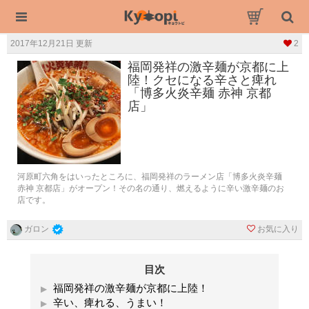
2017年12月21日 更新
2
福岡発祥の激辛麺が京都に上
陸！クセになる辛さと痺れ
「博多火炎辛麺 赤神 京都
店」
河原町六角をはいったところに、福岡発祥のラーメン店「博多火炎辛麺
赤神 京都店」がオープン！その名の通り、燃えるように辛い激辛麺のお
店です。
お気に入り
ガロン
目次
福岡発祥の激辛麺が京都に上陸！
辛い、痺れる、うまい！