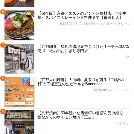
6
【保存版】京都オススメのアジアン食材店！ガチ中
華～スパイスカレーインド料理まで【厳選５店】
豆はなのリアル京都暮らし☆ヨ～イヤサ～♪
7
【京都朝食】烏丸の路地裏で見つけた！一等米100%
使用、絶品のおにぎり専門店
葵
8
【京都大山崎町】大山崎に夏祭りが誕生！“実験の
村”で工場直送の生ビールとBondance
kyotonisiyama hotsuu
9
【京都焼肉】60年続いた裏寺町の名店を受け継ぐ
昔ながらのホルモン焼肉「三吉」
つきはし