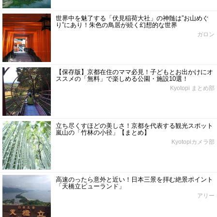
世界中を魅了する「伏見稲荷大社」の神髄は”お山めぐ
り”にあり！朱色の鳥居が続く幻想的な世界
ガロン
【保存版】京都在住のママ必見！子どもとお出かけにオ
ススメの「無料」で楽しめる公園・施設10選！
Kyotopi まとめ部
立ち尽くすほどの美しさ！京都を代表する観光スポット
嵐山の「竹林の小径」【まとめ】
Kyotopiカメラ部
高速のったら意外と近い！日本三景を拝む絶景ポイント
「天橋立ビューランド」
アリー