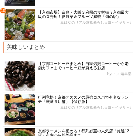
10
【京都市場】奈良・大阪３府県の食材揃う京都最大
級の直売所！夏野菜＆フルーツ満載「旬の駅」
豆はなのリアル京都暮らし☆ヨ～イヤサ～♪
美味しいまとめ
【京都コーヒー豆まとめ】自家焙煎コーヒーから老
舗カフェまでコーヒー豆が買えるお店
Kyotopi 編集部
行列覚悟！京都オススメの最強コスパで有名なラン
チ「厳選６店舗」【保存版】
豆はなのリアル京都暮らし☆ヨ～イヤサ～♪
京都ラーメンを極める！行列必至の人気店「厳選12
店」市内から郊外店まで