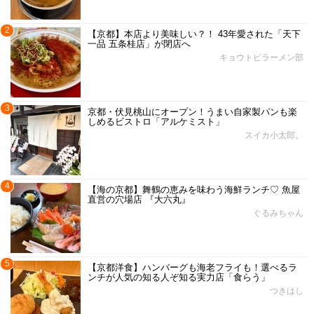
2
【京都】本店より美味しい？！ 43年愛された「天下
一品 五条桂店」が閉店へ
キョウトピラーメン部
3
京都・伏見桃山にオープン！うまい自家製パンも楽
しめるビストロ「アルケミスト」
スイカ小太郎。
4
【海の京都】舞鶴の恵みを味わう海鮮ランチ♡ 魚屋
直営の穴場店 『大六丸』
ぐるみちゃん
5
【京都洋食】ハンバーグも海老フライも！選べるラ
ンチが人気の知る人ぞ知る実力店「食らう」
つきはし