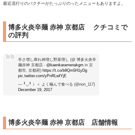
最近流行りのパクチーがたっぷりのったメニューもありますよ。
博多火炎辛麺 赤神 京都店 クチコミで
の評判
辛さ増し痺れ神増し野菜増し (@ 博多火炎辛
麺赤神 京都店 -
@kaenkaramenakgm
in 京
都市, 京都府)
https://t.co/b9Qm5H1yDg
pic.twitter.com/yPnRLwfYjE
— ╹◡╹ ）＜ よく噛んで食べる (@non_117)
December 19, 2017
博多火炎辛麺 赤神 京都店 店舗情報