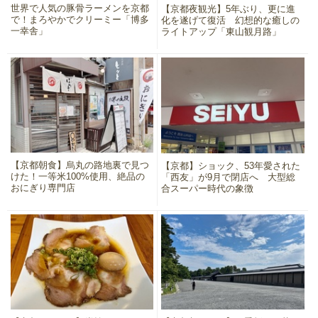
世界で人気の豚骨ラーメンを京都
【京都夜観光】5年ぶり、更に進
で！まろやかでクリーミー「博多
化を遂げて復活 幻想的な癒しの
一幸舎」
ライトアップ「東山観月路」
【京都朝食】烏丸の路地裏で見つ
【京都】ショック、53年愛された
けた！一等米100%使用、絶品の
「西友」が9月で閉店へ 大型総
おにぎり専門店
合スーパー時代の象徴