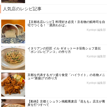
人気店のレシピ記事
【京都名店レシピ】料理好き必見！京名物の鯖寿司を自
宅でつくる！「酒房わかば」
Kyotopi 編集部
イタリアンの巨匠 イル ギオットーネ笹島シェフ直伝
「ボンゴレビアンコ」の作り方
Kyotopi 編集部
京都を代表するガツ盛り食堂「ハイライト」の名物メニ
ュー”唐揚げ”の作り方
Kyotopi 編集部
【動画】京都ミシュラン掲載蕎麦店『花もも』店主が蕎
麦を打つすべて