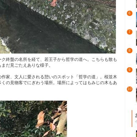
6
7
8
ーク終盤の名所を経て、若王子から哲学の道へ。こちらも散も
もまだ見ごたえありな様子。
9
の作家、文人に愛される憩いのスポット「哲学の道」。桜並木
多くの見物客でにぎわう場所。場所によってはもみじの木もあ
10