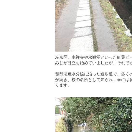
左京区、南禅寺や永観堂といった紅葉ピ
みじが目立ち始めていましたが、それで
琵琶湖疏水分線に沿った遊歩道で、多く
が続き、桜の名所として知られ、春には
ります。