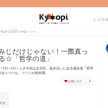
とってお
【京都紅葉】桜やもみじだけじゃない！一際真っ赤な紅葉が疏水を彩る☆「哲学の道」
みじだけじゃない！一際真っ
る☆「哲学の道」
ersです！FU～FU～☆彡今回は左京区、疏水沿いにある遊歩道『哲学
は去りつつも、ツツジが絶好調。
0
お気に入り
ツジ