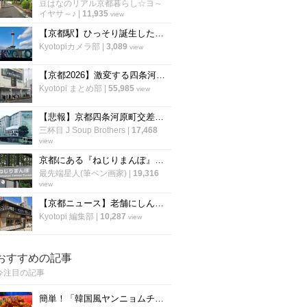
豆はなのリアル京都暮らし☆ヨ～
イヤサ～♪
|
11,935
view
【京都駅】ひっそり誕生したフォトスポット！京都タワーと一緒に撮れる新モニュメント
Kyotopiカメラ部
|
3,089
view
【京都2026】激変する四条河原町・三条の開店閉店まとめ！老舗の休業や注目の新店も
Kyotopi まとめ部
|
55,985
view
【悲報】京都四条河原町交差点の名物店が９０年の歴史に幕！高島屋くぼ地「池善化粧品店」
三杯目 J Soup Brothers
|
17,468
view
京都にある『ねじりまんぽ』とは何ぞや？
最先端星人(筆ペン画家)
|
19,316
view
【京都ニュース】老舗にしんそば店「松葉北店」の跡地に牛カツ専門店がオープン
Kyotopi 編集部
|
10,287
view
おすすめの記事
今注目の記事
簡単！「韓国風ヤンニョムチキン」の作り方！京都の人気韓国料理店『ナム』に教わりました！