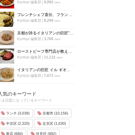
Kyotopi 編集部
|
9,992
view
フレンチシェフ直伝、フランスの家庭料理『ジャガイモとミートソースのグラタン』の作り方
Kyotopi 編集部
|
8,299
view
京都が誇るイタリアンの巨匠"笹島シェフ"の料理動画第二弾！今度はリゾット！
Kyotopi 編集部
|
3,768
view
ローストビーフ専門店が教える、ローストビーフの作り方のすべて「ローストビーフの店 watanabe」
Kyotopi 編集部
|
11,132
view
イタリアンの巨匠 イル ギオットーネ笹島シェフ直伝「ボンゴレビアンコ」の作り方
Kyotopi 編集部
|
7,673
view
人気のキーワード
いま話題になっているキーワード
ランチ (3,039)
京都市 (10,156)
中京区 (2,320)
左京区 (1,630)
新店 (680)
伏見区 (992)