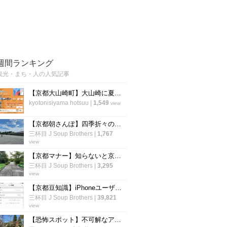
週間ランキング
観光・まち・人の人気記事
【京都大山崎町】大山崎に夏祭りが誕生！“実験の村”で工場直送の生ビールとBondance
kyotonisiyama hotsuu
|
1,549
view
【京都朝さんぽ】四季折々の花も楽しめる！京都人が教える『京都御苑』の歩き方あれこれ☆
三杯目 J Soup Brothers
|
1,767
view
【京都マナー】知らないと京都人にイラっとされる！迷惑行為防止の路上の暗黙ルール【厳選４】
三杯目 J Soup Brothers
|
3,295
view
【京都豆知識】iPhoneユーザー辞書にデフォ登録の謎地名『雲母坂』はこんな場所
三杯目 J Soup Brothers
|
39,821
view
【恐怖スポット】不可解なアクシデントに遭遇「粟田口刑場跡」【観光】