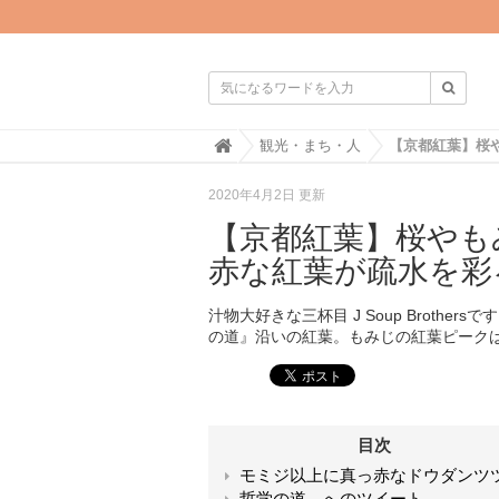

H
観光・まち・人
o
m
2020年4月2日 更新
e
【京都紅葉】桜やも
赤な紅葉が疏水を彩
汁物大好きな三杯目 J Soup Broth
の道』沿いの紅葉。もみじの紅葉ピーク
目次
モミジ以上に真っ赤なドウダンツ
哲学の道 へのツイート