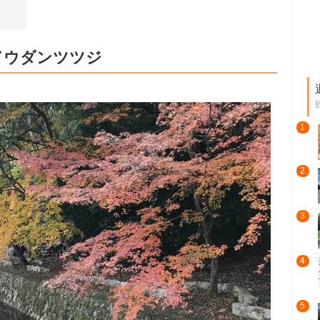
ドウダンツツジ
1
2
3
4
5