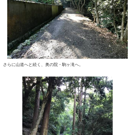
さらに山道へと続く、奥の院・駒ヶ滝へ。