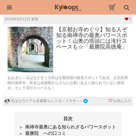
2019年9月12日 更新
2
【京都お寺めぐり】知る人ぞ
知る南禅寺の最奥パワースポ
ット！山奥の塔頭には滝行ス
ペースも☆「最勝院高徳庵」
おおきに～豆はなどす☆今回は京都屈指の観光スポットである、左京区岡
崎の南禅寺。有名な水路閣からさらに山奥にあまり知られていない塔頭
が。そして滝行スペースも！
お気に入り
豆はなのリアル京都暮らし☆ヨ～イヤサ～♪
目次
南禅寺最奥にある知られざるパワースポット
最勝院 への口コミ