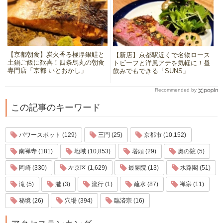
【京都朝食】炭火香る極厚銀鮭と
【新店】京都駅近くで名物ロース
土鍋ご飯に歓喜！四条烏丸の朝食
トビーフと洋風アテを気軽に！昼
専門店「京都 いとおかし」
飲みでもできる「SUNS」
Recommended by
この記事のキーワード
パワースポット (129)
三門 (25)
京都市 (10,152)
南禅寺 (181)
地域 (10,853)
塔頭 (29)
奥の院 (5)
岡崎 (330)
左京区 (1,629)
最勝院 (13)
水路閣 (51)
滝 (5)
瀧 (3)
瀧行 (1)
疏水 (87)
禅宗 (11)
秘境 (26)
穴場 (394)
臨済宗 (16)