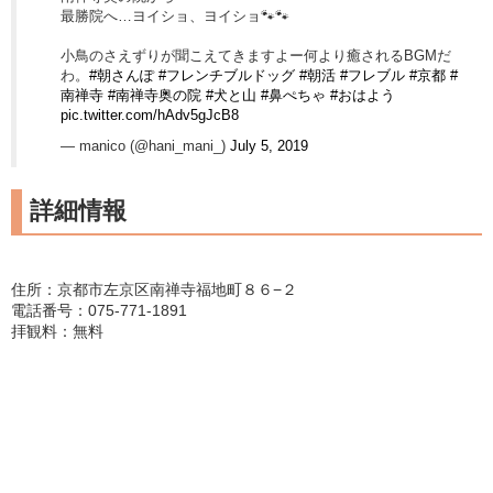
最勝院へ…ヨイショ、ヨイショ🐾🐾
小鳥のさえずりが聞こえてきますよー何より癒されるBGMだ
わ。
#朝さんぽ
#フレンチブルドッグ
#朝活
#フレブル
#京都
#
南禅寺
#南禅寺奥の院
#犬と山
#鼻ぺちゃ
#おはよう
pic.twitter.com/hAdv5gJcB8
— manico (@hani_mani_)
July 5, 2019
詳細情報
住所：京都市左京区南禅寺福地町８６−２
電話番号：075-771-1891
拝観料：無料