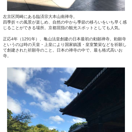
左京区岡崎にある臨済宗大本山南禅寺。
四季折々の風景が楽しめ、自然の中から季節の移ろいをいち早く感
じることができる場所。京都屈指の観光スポットとしても人気。
正応4年（1291年）、亀山法皇創建の日本最初の勅願禅寺。勅願寺
というのは時の天皇・上皇により国家鎮護・皇室繁栄などを祈願し
て創建された祈願寺のこと。日本の禅寺の中で、最も格式高いお
寺。