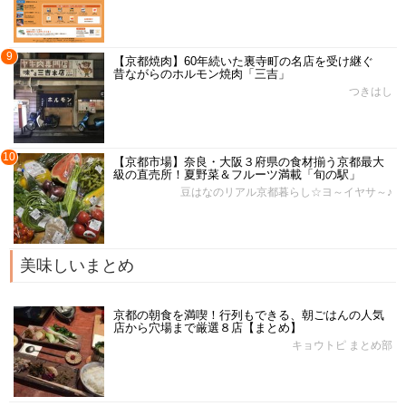
9
【京都焼肉】60年続いた裏寺町の名店を受け継ぐ
昔ながらのホルモン焼肉「三吉」
つきはし
10
【京都市場】奈良・大阪３府県の食材揃う京都最大
級の直売所！夏野菜＆フルーツ満載「旬の駅」
豆はなのリアル京都暮らし☆ヨ～イヤサ～♪
美味しいまとめ
京都の朝食を満喫！行列もできる、朝ごはんの人気
店から穴場まで厳選８店【まとめ】
キョウトピ まとめ部