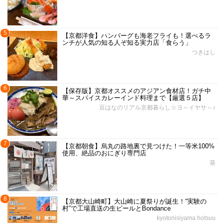
5
【京都洋食】ハンバーグも海老フライも！選べるラ
ンチが人気の知る人ぞ知る実力店「食らう」
つきはし
6
【保存版】京都オススメのアジアン食材店！ガチ中
華～スパイスカレーインド料理まで【厳選５店】
豆はなのリアル京都暮らし☆ヨ～イヤサ～♪
7
【京都朝食】烏丸の路地裏で見つけた！一等米100%
使用、絶品のおにぎり専門店
葵
8
【京都大山崎町】大山崎に夏祭りが誕生！“実験の
村”で工場直送の生ビールとBondance
kyotonisiyama hotsuu