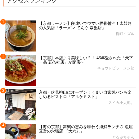
アクセスランキング
1
【京都ラーメン】段違いでウマい豚骨醤油！太鼓判
の人気店「ラーメン てんぐ 常盤店」
柳町イズル
2
【京都】本店より美味しい？！ 43年愛された「天下
一品 五条桂店」が閉店へ
キョウトピラーメン部
3
京都・伏見桃山にオープン！うまい自家製パンも楽
しめるビストロ「アルケミスト」
スイカ小太郎。
4
【海の京都】舞鶴の恵みを味わう海鮮ランチ♡ 魚屋
直営の穴場店 『大六丸』
ぐるみちゃん