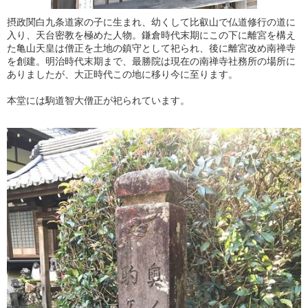
摂政関白九条道家の子に生まれ、幼くして比叡山で仏道修行の道に
入り、天台密教を極めた人物。鎌倉時代末期にこの下に離宮を構え
た亀山天皇は僧正を土地の鎮守として祀られ、後に離宮改め南禅寺
を創建。明治時代末期まで、最勝院は現在の南禅寺社務所の場所に
ありましたが、大正時代この地に移り今に至ります。
本堂には駒道智大僧正が祀られています。