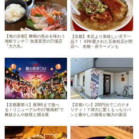
【海の京都】舞鶴の恵みを味わう
【京都】本店より美味しい天下一
海鮮ランチ♡ 魚屋直営の穴場店
品？！ 43年愛された五条桂店が閉
『大六丸』
店へ 名物・赤ラーメンも
【京都夏祭り】夜9時まで遊べ
【京都パン】200円台でこのクオ
る！リニューアル中の“映画村”で
リティ！？弾力に驚くもっちりパ
舞妓さんや妖怪と踊る夜
ンと癒やしの接客が魅力の新店