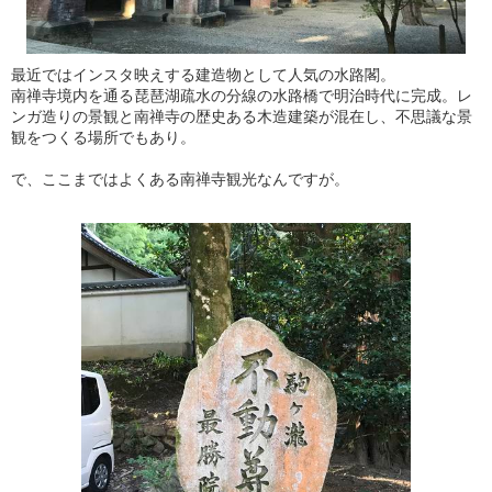
最近ではインスタ映えする建造物として人気の水路閣。
南禅寺境内を通る琵琶湖疏水の分線の水路橋で明治時代に完成。レ
ンガ造りの景観と南禅寺の歴史ある木造建築が混在し、不思議な景
観をつくる場所でもあり。
で、ここまではよくある南禅寺観光なんですが。