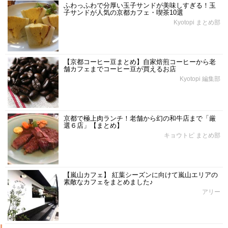
ふわっふわで分厚い玉子サンドが美味しすぎる！玉
子サンドが人気の京都カフェ・喫茶10選
Kyotopi まとめ部
【京都コーヒー豆まとめ】自家焙煎コーヒーから老
舗カフェまでコーヒー豆が買えるお店
Kyotopi 編集部
京都で極上肉ランチ！老舗から幻の和牛店まで「厳
選６店」【まとめ】
キョウトピ まとめ部
【嵐山カフェ】 紅葉シーズンに向けて嵐山エリアの
素敵なカフェをまとめました♪
アリー