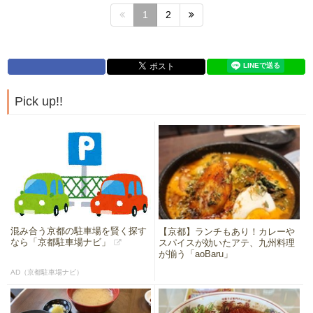
1
2
Pick up!!
混み合う京都の駐車場を賢く探す
【京都】ランチもあり！カレーや
なら「京都駐車場ナビ」
スパイスが効いたアテ、九州料理
が揃う「aoBaru」
AD（京都駐車場ナビ）