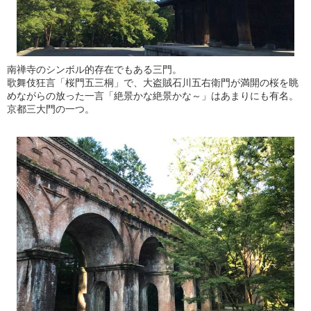
南禅寺のシンボル的存在でもある三門。
歌舞伎狂言「桜門五三桐」で、大盗賊石川五右衛門が満開の桜を眺
めながらの放った一言「絶景かな絶景かな～」はあまりにも有名。
京都三大門の一つ。