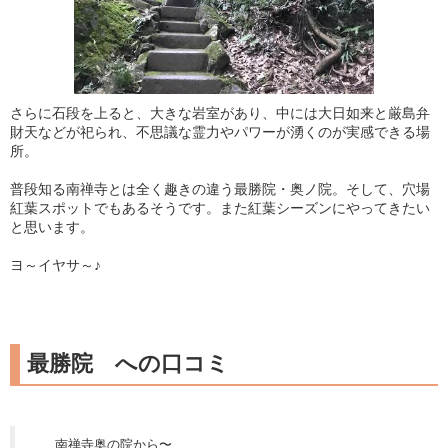
さらに石段を上ると、大きな岩室があり、中には大日如来と厳島弁
財天などが祀られ、不思議な霊力やパワーが湧くのが実感できる場
所。
普段知る南禅寺とは全く趣きの違う最勝院・奥ノ院。そして、穴場
紅葉スポットでもあるそうです。また紅葉シーズンにやってきたい
と思います。
ヨ～イヤサ～♪
最勝院 への口コミ
南禅寺奥の院から〜