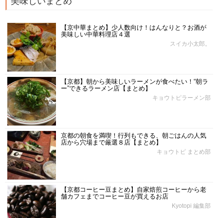
美味しいまとめ
【京中華まとめ】少人数向け！はんなりと？お酒が
美味しい中華料理店４選
スイカ小太郎。
【京都】朝から美味しいラーメンが食べたい！“朝ラ
ー”できるラーメン店【まとめ】
キョウトピラーメン部
京都の朝食を満喫！行列もできる、朝ごはんの人気
店から穴場まで厳選８店【まとめ】
キョウトピ まとめ部
【京都コーヒー豆まとめ】自家焙煎コーヒーから老
舗カフェまでコーヒー豆が買えるお店
Kyotopi 編集部