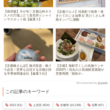
【保存版】今が旬！京都山科オス
【京都グルメ】河原町で発券！巻
スメの穴場ぶどう直売所☆シャイ
きたてのごま油香る"具だくさん本
ンマスカット他【厳選３】
格キンパ"に感動
【京都株さんぽ】株式投資・株ク
【京都】海鮮尽くしの名物ランチ
ラ必見！世界も注目する京都が誇
2000円！烏丸の人気海鮮居酒屋が
る半導体関連会社【厳選５社】
営業再開「雑魚や」
Recommended by
この記事のキーワード
2022 (51)
上京区 (924)
京都市 (10,159)
北野 (87)