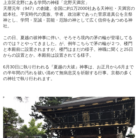
上京区北野にある学問の神様「北野天満宮」
天暦元年（947）の創建。全国に約1万2000社ある天神社・天満宮の
総本社。平安時代の貴族、学者、政治家であった菅原道真公を主祭
神とし、学問・至誠・芸能・厄除の神として広く信仰をあつめる神
社。
この日、夏越の祓神事に伴い、そろそろ境内の茅の輪が登場してる
のでは？とやってきました。が、例年こちらで茅の輪が２つ、楼門
と本殿前に設置されますが、楼門はまだの様子。神職に聞くと25日
からの設置とか。本殿前は設置されてる様子。
6月30日に執り行われる『夏越の大祓』神事は、お正月から6月まで
の半年間の汚れを祓い清めて無病息災を祈願する行事。京都の多く
の神社で執り行われます。