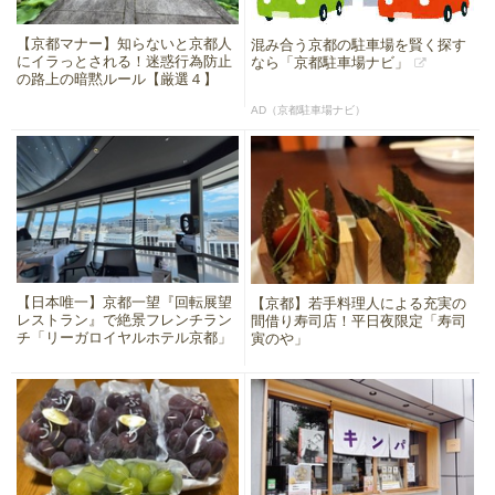
【京都マナー】知らないと京都人
混み合う京都の駐車場を賢く探す
にイラっとされる！迷惑行為防止
なら「京都駐車場ナビ」
の路上の暗黙ルール【厳選４】
AD（京都駐車場ナビ）
【日本唯一】京都一望『回転展望
【京都】若手料理人による充実の
レストラン』で絶景フレンチラン
間借り寿司店！平日夜限定「寿司
チ「リーガロイヤルホテル京都」
寅のや」