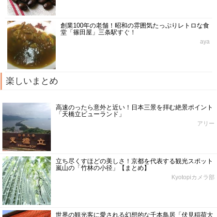
創業100年の老舗！昭和の雰囲気たっぷりレトロな食
堂「篠田屋」三条駅すぐ！
aya
楽しいまとめ
高速のったら意外と近い！日本三景を拝む絶景ポイント
「天橋立ビューランド」
アリー
立ち尽くすほどの美しさ！京都を代表する観光スポット
嵐山の「竹林の小径」【まとめ】
Kyotopiカメラ部
世界の観光客に愛される幻想的な千本鳥居「伏見稲荷大