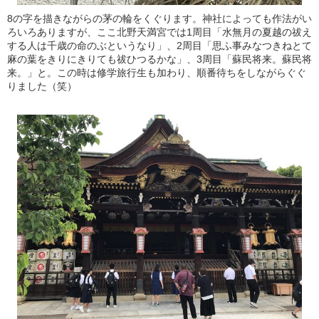
8の字を描きながらの茅の輪をくぐります。神社によっても作法がい
ろいろありますが、ここ北野天満宮では1周目「水無月の夏越の祓え
する人は千歳の命のぶというなり」、2周目「思ふ事みなつきねとて
麻の葉をきりにきりても祓ひつるかな」、3周目「蘇民将来。蘇民将
来。」と。この時は修学旅行生も加わり、順番待ちをしながらぐぐ
りました（笑）