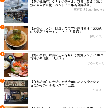
3
【夏の風物詩】やきもの好きよ、京都へ集え！清水
焼の五条坂名物イベント「五条若宮陶器祭」
三杯目 J Soup Brothers
4
【京都ラーメン】段違いでウマい豚骨醤油！太鼓判
の人気店「ラーメン てんぐ 常盤店」
柳町イズル
5
【海の京都】舞鶴の恵みを味わう海鮮ランチ♡ 魚屋
直営の穴場店 『大六丸』
ぐるみちゃん
6
【京都焼肉】60年続いた裏寺町の名店を受け継ぐ
昔ながらのホルモン焼肉「三吉」
つきはし
7