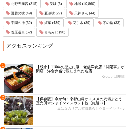
北野天満宮 (215)
受験 (3)
地域 (10,860)
夏越の祓 (49)
夏越祓 (27)
天神さん (44)
学問の神 (32)
紅葉 (439)
花手水 (39)
茅の輪 (33)
菅原道真 (62)
青もみじ (90)
アクセスランキング
1
【残念】110年の歴史に幕 老舗洋食店「開陽亭」が
閉店 洋食弁当で親しまれた名店
Kyotopi 編集部
2
【保存版】今が旬！京都山科オススメの穴場ぶどう
直売所☆シャインマスカット他【厳選３】
豆はなのリアル京都暮らし☆ヨ～イヤサ～♪