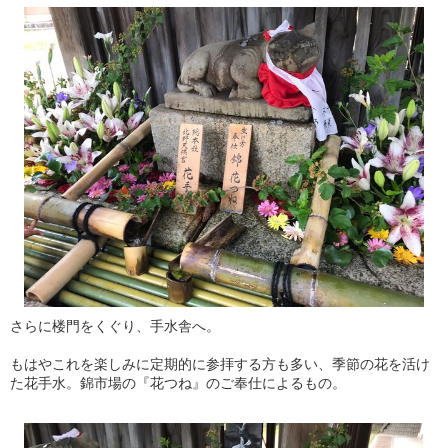
さらに楼門をくぐり、手水舎へ。
もはやこれを楽しみに定期的に参拝する方も多い、季節の花を活け
た花手水。錦市場の『花つね』のご奉仕によるもの。