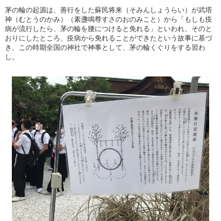
茅の輪の起源は、善行をした蘇民将来（そみんしょうらい）が武塔
神（むとうのかみ）（素盞鳴尊すさのおのみこと）から「もしも疫
病が流行したら、茅の輪を腰につけると免れる」といわれ、そのと
おりにしたところ、疫病から免れることができたという故事に基づ
き、この時期全国の神社で神事として、茅の輪くぐりをする習わ
し。