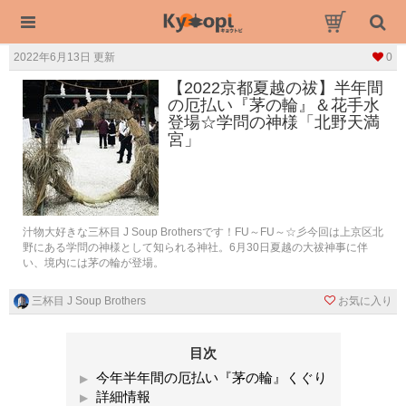
2022年6月13日 更新
0
【2022京都夏越の祓】半年間
の厄払い『茅の輪』＆花手水
登場☆学問の神様「北野天満
宮」
汁物大好きな三杯目 J Soup Brothersです！FU～FU～☆彡今回は上京区北
野にある学問の神様として知られる神社。6月30日夏越の大祓神事に伴
い、境内には茅の輪が登場。
三杯目 J Soup Brothers
お気に入り
目次
今年半年間の厄払い『茅の輪』くぐり
詳細情報