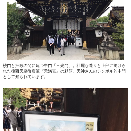
楼門と拝殿の間に建つ中門「三光門」。壮麗な造りと上部に掲げら
れた後西天皇御宸筆『天満宮』の勅額。天神さんのシンボル的中門
として知られています。