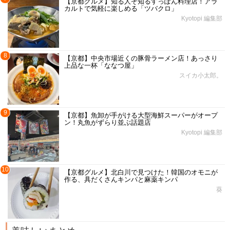
【京都グルメ】知る人ぞ知るすっぽん料理店！アラ
カルトで気軽に楽しめる「ツバクロ」
Kyotopi 編集部
8
【京都】中央市場近くの豚骨ラーメン店！あっさり
上品な一杯「ななつ屋」
スイカ小太郎。
9
【京都】魚卸が手がける大型海鮮スーパーがオープ
ン！丸魚がずらり並ぶ話題店
Kyotopi 編集部
10
【京都グルメ】北白川で見つけた！韓国のオモニが
作る、具だくさんキンパと麻薬キンパ
葵