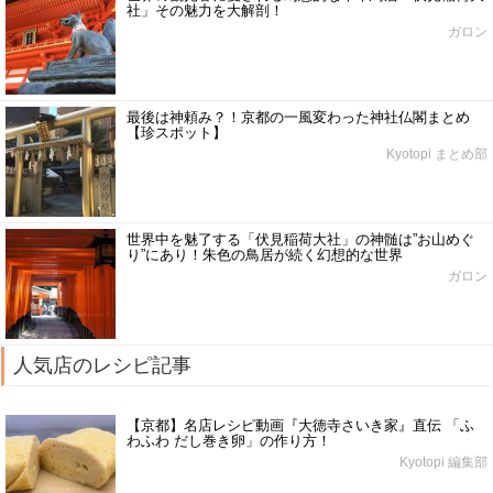
社」その魅力を大解剖！
ガロン
最後は神頼み？！京都の一風変わった神社仏閣まとめ
【珍スポット】
Kyotopi まとめ部
世界中を魅了する「伏見稲荷大社」の神髄は”お山めぐ
り”にあり！朱色の鳥居が続く幻想的な世界
ガロン
人気店のレシピ記事
【京都】名店レシピ動画『大徳寺さいき家』直伝 「ふ
わふわ だし巻き卵」の作り方！
Kyotopi 編集部