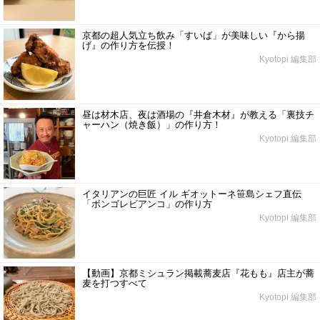
京都の超人気立ち飲み「すいば」が美味しい『から揚
げ』の作り方を伝授！
Kyotopi 編集部
昼は材木店、夜は酒場の『井倉木材』が教える「裏技チ
ャーハン（焼き飯）」の作り方！
Kyotopi 編集部
イタリアンの巨匠 イル ギオットーネ笹島シェフ直伝
「ボンゴレビアンコ」の作り方
Kyotopi 編集部
【動画】京都ミシュラン掲載蕎麦店『花もも』店主が蕎
麦を打つすべて
Kyotopi 編集部