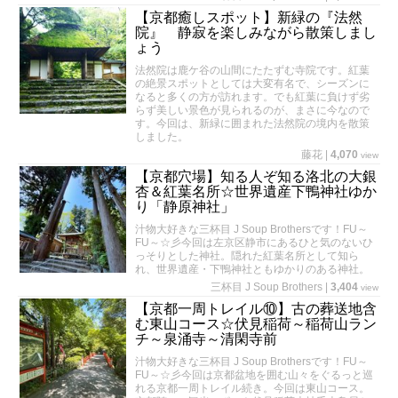
【京都癒しスポット】新緑の『法然
院』 静寂を楽しみながら散策しまし
ょう
法然院は鹿ケ谷の山間にたたずむ寺院です。紅葉
の絶景スポットとしては大変有名で、シーズンに
なると多くの方が訪れます。でも紅葉に負けず劣
らず美しい景色が見られるのが、まさに今なので
す。今回は、新緑に囲まれた法然院の境内を散策
しました。
藤花
|
4,070
view
【京都穴場】知る人ぞ知る洛北の大銀
杏＆紅葉名所☆世界遺産下鴨神社ゆか
り「静原神社」
汁物大好きな三杯目 J Soup Brothersです！FU～
FU～☆彡今回は左京区静市にあるひと気のないひ
っそりとした神社。隠れた紅葉名所として知ら
れ、世界遺産・下鴨神社ともゆかりのある神社。
三杯目 J Soup Brothers
|
3,404
view
【京都一周トレイル⑩】古の葬送地含
む東山コース☆伏見稲荷～稲荷山ラン
チ～泉涌寺～清閑寺前
汁物大好きな三杯目 J Soup Brothersです！FU～
FU～☆彡今回は京都盆地を囲む山々をぐるっと巡
れる京都一周トレイル続き。今回は東山コース。