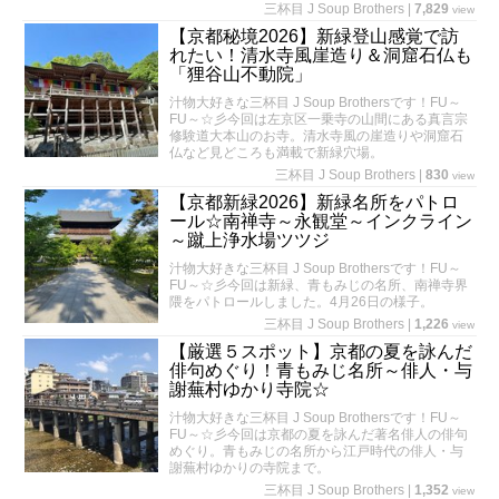
三杯目 J Soup Brothers
|
7,829
view
【京都秘境2026】新緑登山感覚で訪
れたい！清水寺風崖造り＆洞窟石仏も
「狸谷山不動院」
汁物大好きな三杯目 J Soup Brothersです！FU～
FU～☆彡今回は左京区一乗寺の山間にある真言宗
修験道大本山のお寺。清水寺風の崖造りや洞窟石
仏など見どころも満載で新緑穴場。
三杯目 J Soup Brothers
|
830
view
【京都新緑2026】新緑名所をパトロ
ール☆南禅寺～永観堂～インクライン
～蹴上浄水場ツツジ
汁物大好きな三杯目 J Soup Brothersです！FU～
FU～☆彡今回は新緑、青もみじの名所、南禅寺界
隈をパトロールしました。4月26日の様子。
三杯目 J Soup Brothers
|
1,226
view
【厳選５スポット】京都の夏を詠んだ
俳句めぐり！青もみじ名所～俳人・与
謝蕪村ゆかり寺院☆
汁物大好きな三杯目 J Soup Brothersです！FU～
FU～☆彡今回は京都の夏を詠んだ著名俳人の俳句
めぐり。青もみじの名所から江戸時代の俳人・与
謝蕪村ゆかりの寺院まで。
三杯目 J Soup Brothers
|
1,352
view