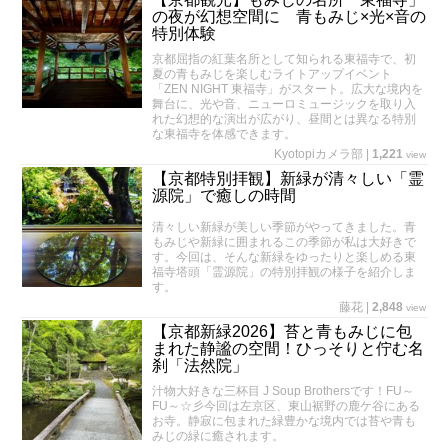
の夜が幻想空間に 青もみじ×光×音の
特別体験
京都屈指の紅葉名所として知られる東福寺で、初
夏の青もみじを楽しむライトアップイベント
「ZEN NIGHT 東福寺」がスタート。広大な境内を
舞台に、光や音、ニューロミュージックを取り入
れた幻想的な演出が広がり、昼間とは異なる特別
な東福寺を体感できます。
Kyotopiカメラ部
|
1,221
view
【京都特別拝観】新緑が清々しい「霊
源院」で癒しの時間
清々しい新緑が美しい季節がやってきました。青
もみじや新緑に囲まれるこの季節が私は大好きで
す。今回は、そんな新緑をゆったりと楽しめる東
福寺塔頭「霊源院」の特別拝観の様子を紹介しま
す。
藤花
|
2,848
view
【京都新緑2026】苔と青もみじに包
まれた静謐の空間！ひっそりと佇む名
刹「法然院」
汁物大好きな三杯目 J Soup Brothersです！FU～
FU～☆彡今回は左京区、東山裾野の鹿ケ谷にある
お寺。静寂に包まれた緑豊かな境内では苔や青も
みじの緑に癒されます。