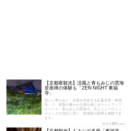
【京都夜観光】涼風と青もみじの雲海
音座禅の体験も「ZEN NIGHT 東福
寺」
美しい青もみじ…京都を代表する紅葉名所「東福
寺」で、初夏の爽やかな風を感じるライトアップ
イベント。青もみじの雲海や、光とニューロミュ
ージックの演出と共に、新感覚の座禅も体験でき
ます。
m.m
|
603
view
【京都観光】もみじの名所「東福寺」