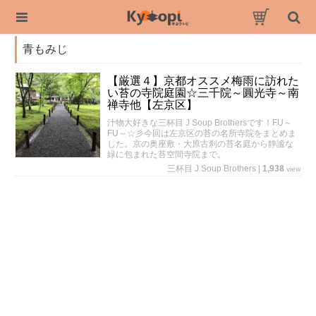
青もみじ
【厳選４】京都オススメ梅雨に訪れた
い苔の寺院庭園☆三千院～圓光寺～南
禅寺他【左京区】
汁物大好きな三杯目 J Soup Brothersです！FU～
FU～☆彡今回は左京区の苔の名所寺院をまとめま
した。京の奥座敷・大原古刹の苔名庭から静謐な
緑に包まれた苔空間寺院まで。
三杯目 J Soup Brothers
|
1,938
view