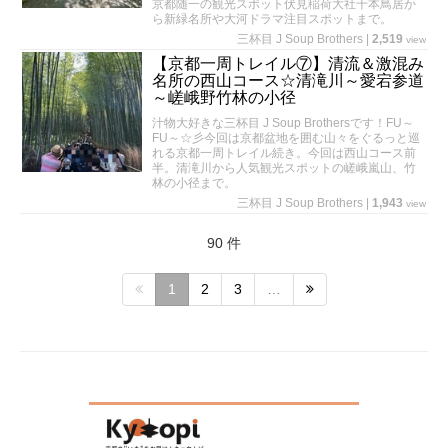
京都随一の観光スポット伏見稲荷大社千本鳥居か
ら新緑名所や大河ドラマ注目スポットまで。
三杯目 J Soup Brothers
|
2,519
view
【京都一周トレイル⑦】清流＆激混み
名所の西山コース☆清滝川～愛宕参道
～嵯峨野竹林の小径
汁物大好きな三杯目 J Soup Brothersです！FU～
FU～☆彡今回は京都盆地を囲む山々をぐるっと巡
れる京都一周トレイル続き。今回は西山コース前
半。清滝川から人気観光スポットの嵯峨嵐山、竹
林の小径まで。
三杯目 J Soup Brothers
|
1,943
view
90 件
1
2
3
…