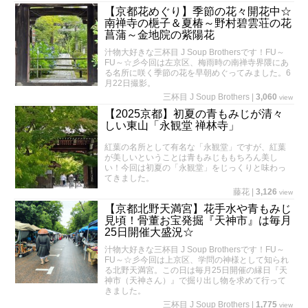
【京都花めぐり】季節の花々開花中☆
南禅寺の梔子＆夏椿～野村碧雲荘の花
菖蒲～金地院の紫陽花
汁物大好きな三杯目 J Soup Brothersです！FU～
FU～☆彡今回は左京区、梅雨時の南禅寺界隈にあ
る名所に咲く季節の花を早朝めぐってみました。6
月22日撮影。
三杯目 J Soup Brothers
|
3,060
view
【2025京都】初夏の青もみじが清々
しい東山「永観堂 禅林寺」
紅葉の名所として有名な「永観堂」ですが、紅葉
が美しいということは青もみじももちろん美し
い！今回は初夏の「永観堂」をじっくりと味わっ
てきました。
藤花
|
3,126
view
【京都北野天満宮】花手水や青もみじ
見頃！骨董お宝発掘『天神市』は毎月
25日開催大盛況☆
汁物大好きな三杯目 J Soup Brothersです！FU～
FU～☆彡今回は上京区、学問の神様として知られ
る北野天満宮。この日は毎月25日開催の縁日『天
神市（天神さん）』で掘り出し物を求めて行って
きました。
三杯目 J Soup Brothers
|
1,775
view