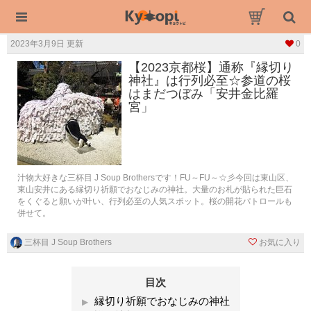
2023年3月9日 更新
0
【2023京都桜】通称『縁切り
神社』は行列必至☆参道の桜
はまだつぼみ「安井金比羅
宮」
汁物大好きな三杯目 J Soup Brothersです！FU～FU～☆彡今回は東山区、
東山安井にある縁切り祈願でおなじみの神社。大量のお札が貼られた巨石
をくぐると願いが叶い、行列必至の人気スポット。桜の開花パトロールも
併せて。
三杯目 J Soup Brothers
お気に入り
目次
縁切り祈願でおなじみの神社