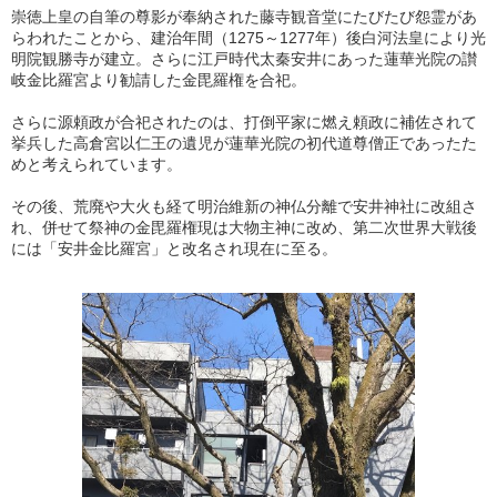
崇徳上皇の自筆の尊影が奉納された藤寺観音堂にたびたび怨霊があ
らわれたことから、建治年間（1275～1277年）後白河法皇により光
明院観勝寺が建立。さらに江戸時代太秦安井にあった蓮華光院の讃
岐金比羅宮より勧請した金毘羅権を合祀。
さらに源頼政が合祀されたのは、打倒平家に燃え頼政に補佐されて
挙兵した高倉宮以仁王の遺児が蓮華光院の初代道尊僧正であったた
めと考えられています。
その後、荒廃や大火も経て明治維新の神仏分離で安井神社に改組さ
れ、併せて祭神の金毘羅権現は大物主神に改め、第二次世界大戦後
には「安井金比羅宮」と改名され現在に至る。