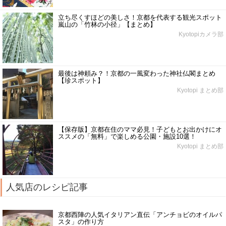
立ち尽くすほどの美しさ！京都を代表する観光スポット
嵐山の「竹林の小径」【まとめ】
Kyotopiカメラ部
最後は神頼み？！京都の一風変わった神社仏閣まとめ
【珍スポット】
Kyotopi まとめ部
【保存版】京都在住のママ必見！子どもとお出かけにオ
ススメの「無料」で楽しめる公園・施設10選！
Kyotopi まとめ部
人気店のレシピ記事
京都西陣の人気イタリアン直伝「アンチョビのオイルパ
スタ」の作り方