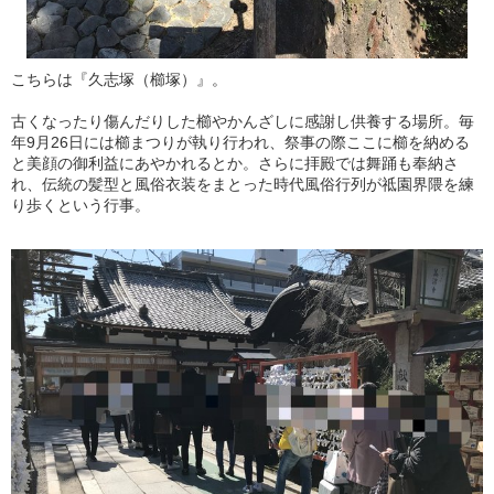
こちらは『久志塚（櫛塚）』。
古くなったり傷んだりした櫛やかんざしに感謝し供養する場所。毎
年9月26日には櫛まつりが執り行われ、祭事の際ここに櫛を納める
と美顔の御利益にあやかれるとか。さらに拝殿では舞踊も奉納さ
れ、伝統の髪型と風俗衣装をまとった時代風俗行列が祗園界隈を練
り歩くという行事。