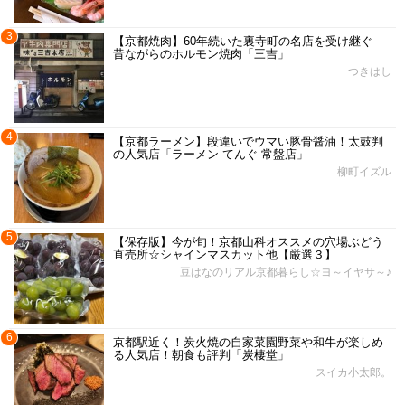
3
【京都焼肉】60年続いた裏寺町の名店を受け継ぐ
昔ながらのホルモン焼肉「三吉」
つきはし
4
【京都ラーメン】段違いでウマい豚骨醤油！太鼓判
の人気店「ラーメン てんぐ 常盤店」
柳町イズル
5
【保存版】今が旬！京都山科オススメの穴場ぶどう
直売所☆シャインマスカット他【厳選３】
豆はなのリアル京都暮らし☆ヨ～イヤサ～♪
6
京都駅近く！炭火焼の自家菜園野菜や和牛が楽しめ
る人気店！朝食も評判「炭棲堂」
スイカ小太郎。