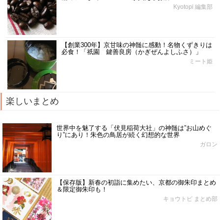
Kyotopi 編集部
【創業300年】京甘味の神髄に感動！名物くずきりは
必食！「祇園 鍵善良房（かぎぜんよしふさ）」
ミート姫
楽しいまとめ
世界中を魅了する「伏見稲荷大社」の神髄は”お山めぐ
り”にあり！朱色の鳥居が続く幻想的な世界
ガロン
【保存版】新春の初詣に集めたい、京都の御朱印まとめ
＆限定御朱印も！
キョウトピ まとめ部