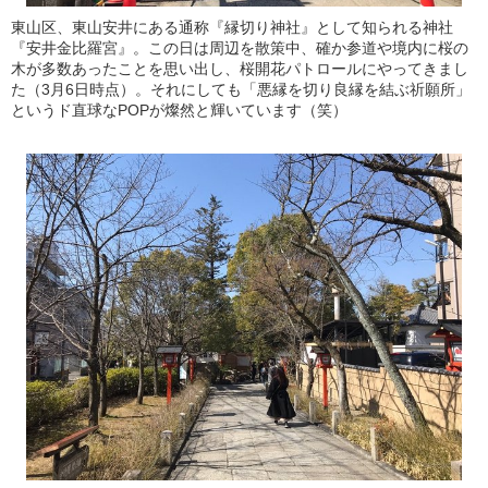
東山区、東山安井にある通称『縁切り神社』として知られる神社
『安井金比羅宮』。この日は周辺を散策中、確か参道や境内に桜の
木が多数あったことを思い出し、桜開花パトロールにやってきまし
た（3月6日時点）。それにしても「悪縁を切り良縁を結ぶ祈願所」
というド直球なPOPが燦然と輝いています（笑）