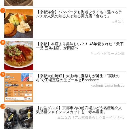
7
【京都洋食】ハンバーグも海老フライも！選べるラ
ンチが人気の知る人ぞ知る実力店「食らう」
つきはし
8
【京都】本店より美味しい？！ 43年愛された「天下
一品 五条桂店」が閉店へ
キョウトピラーメン部
9
【京都大山崎町】大山崎に夏祭りが誕生！“実験の
村”で工場直送の生ビールとBondance
kyotonisiyama hotsuu
10
【お盆グルメ】京都市内の超穴場ぶどう名産地☆人
気品種シャインマスカットも「寺本農園」
豆はなのリアル京都暮らし☆ヨ～イヤサ～♪