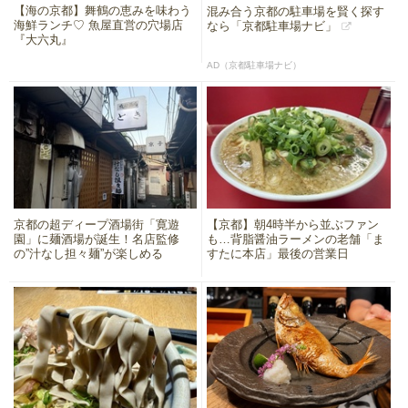
【海の京都】舞鶴の恵みを味わう
混み合う京都の駐車場を賢く探す
海鮮ランチ♡ 魚屋直営の穴場店
なら「京都駐車場ナビ」
『大六丸』
AD（京都駐車場ナビ）
京都の超ディープ酒場街「寛遊
【京都】朝4時半から並ぶファン
園」に麺酒場が誕生！名店監修
も…背脂醤油ラーメンの老舗「ま
の”汁なし担々麺”が楽しめる
すたに本店」最後の営業日