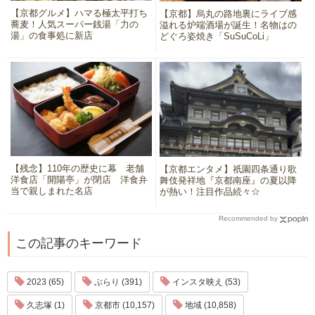
【京都グルメ】ハマる極太平打ち
【京都】烏丸の路地裏にライブ感
蕎麦！人気スーパー銭湯「力の
溢れる炉端酒場が誕生！名物はの
湯」の食事処に新店
どぐろ姿焼き「SuSuCoLi」
【残念】110年の歴史に幕 老舗
【京都エンタメ】祇園四条通り歌
洋食店「開陽亭」が閉店 洋食弁
舞伎発祥地『京都南座』の夏以降
当で親しまれた名店
が熱い！注目作品続々☆
Recommended by
この記事のキーワード
2023 (65)
ぶらり (391)
インスタ映え (53)
久志塚 (1)
京都市 (10,157)
地域 (10,858)