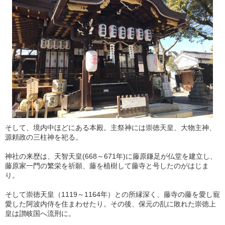
そして、境内中ほどにある本殿。主祭神には崇徳天皇、大物主神、
源頼政の三柱神を祀る。
神社の来歴は、天智天皇(668～671年)に藤原鎌足が仏堂を建立し、
藤原家一門の繁栄を祈願、藤を植樹して藤寺と号したのがはじま
り。
そして崇徳天皇（1119～1164年）との所縁深く、藤寺の藤を愛し寵
愛した阿波内侍を住まわせたり。その後、保元の乱に敗れた崇徳上
皇は讃岐国へ流刑に。