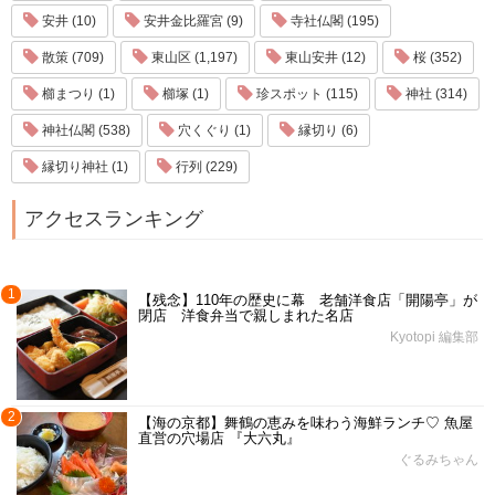
安井 (10)
安井金比羅宮 (9)
寺社仏閣 (195)
散策 (709)
東山区 (1,197)
東山安井 (12)
桜 (352)
櫛まつり (1)
櫛塚 (1)
珍スポット (115)
神社 (314)
神社仏閣 (538)
穴くぐり (1)
縁切り (6)
縁切り神社 (1)
行列 (229)
アクセスランキング
1
【残念】110年の歴史に幕 老舗洋食店「開陽亭」が
閉店 洋食弁当で親しまれた名店
Kyotopi 編集部
2
【海の京都】舞鶴の恵みを味わう海鮮ランチ♡ 魚屋
直営の穴場店 『大六丸』
ぐるみちゃん