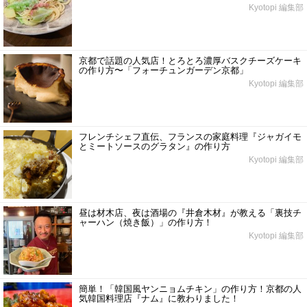
Kyotopi 編集部
京都で話題の人気店！とろとろ濃厚バスクチーズケーキ
の作り方〜「フォーチュンガーデン京都」
Kyotopi 編集部
フレンチシェフ直伝、フランスの家庭料理『ジャガイモ
とミートソースのグラタン』の作り方
Kyotopi 編集部
昼は材木店、夜は酒場の『井倉木材』が教える「裏技チ
ャーハン（焼き飯）」の作り方！
Kyotopi 編集部
簡単！「韓国風ヤンニョムチキン」の作り方！京都の人
気韓国料理店『ナム』に教わりました！