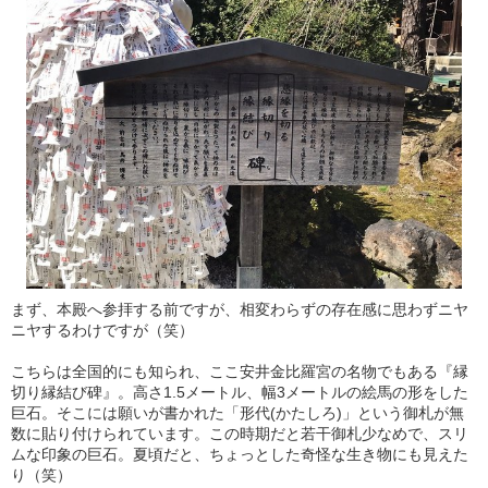
まず、本殿へ参拝する前ですが、相変わらずの存在感に思わずニヤ
ニヤするわけですが（笑）
こちらは全国的にも知られ、ここ安井金比羅宮の名物でもある『縁
切り縁結び碑』。高さ1.5メートル、幅3メートルの絵馬の形をした
巨石。そこには願いが書かれた「形代(かたしろ)」という御札が無
数に貼り付けられています。この時期だと若干御札少なめで、スリ
ムな印象の巨石。夏頃だと、ちょっとした奇怪な生き物にも見えた
り（笑）