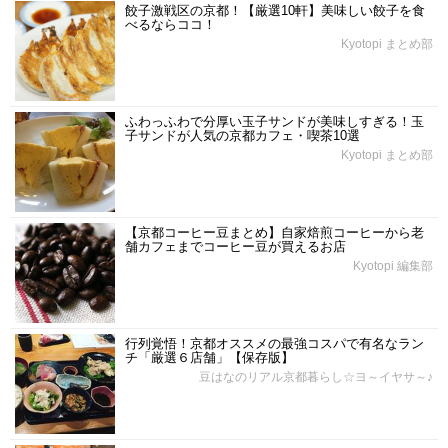
餃子激戦区の京都！【厳選10軒】美味しい餃子を食
べるならココ！
Kyotopi まとめ部
ふわっふわで分厚い玉子サンドが美味しすぎる！玉
子サンドが人気の京都カフェ・喫茶10選
Kyotopi まとめ部
【京都コーヒー豆まとめ】自家焙煎コーヒーから老
舗カフェまでコーヒー豆が買えるお店
Kyotopi 編集部
行列覚悟！京都オススメの最強コスパで有名なラン
チ「厳選６店舗」【保存版】
豆はなのリアル京都暮らし☆ヨ～イヤサ～♪