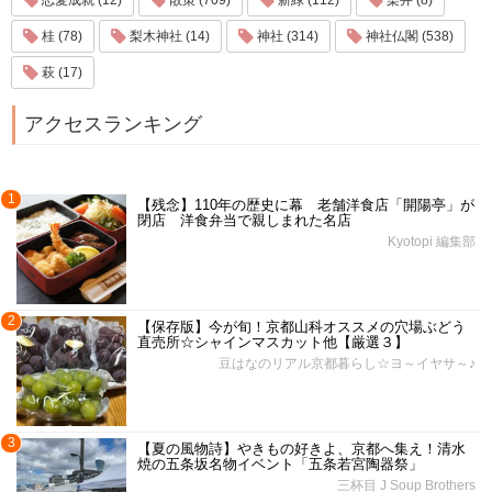
桂 (78)
梨木神社 (14)
神社 (314)
神社仏閣 (538)
萩 (17)
アクセスランキング
1
【残念】110年の歴史に幕 老舗洋食店「開陽亭」が
閉店 洋食弁当で親しまれた名店
Kyotopi 編集部
2
【保存版】今が旬！京都山科オススメの穴場ぶどう
直売所☆シャインマスカット他【厳選３】
豆はなのリアル京都暮らし☆ヨ～イヤサ～♪
3
【夏の風物詩】やきもの好きよ、京都へ集え！清水
焼の五条坂名物イベント「五条若宮陶器祭」
三杯目 J Soup Brothers