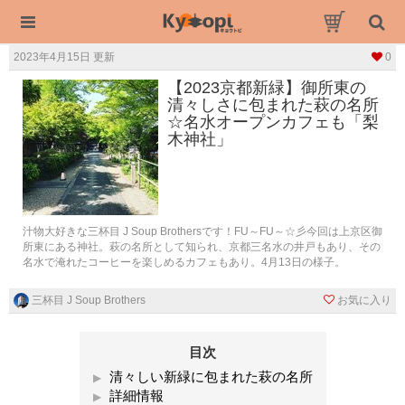
2023年4月15日 更新
0
【2023京都新緑】御所東の
清々しさに包まれた萩の名所
☆名水オープンカフェも「梨
木神社」
汁物大好きな三杯目 J Soup Brothersです！FU～FU～☆彡今回は上京区御
所東にある神社。萩の名所として知られ、京都三名水の井戸もあり、その
名水で淹れたコーヒーを楽しめるカフェもあり。4月13日の様子。
三杯目 J Soup Brothers
お気に入り
目次
清々しい新緑に包まれた萩の名所
詳細情報