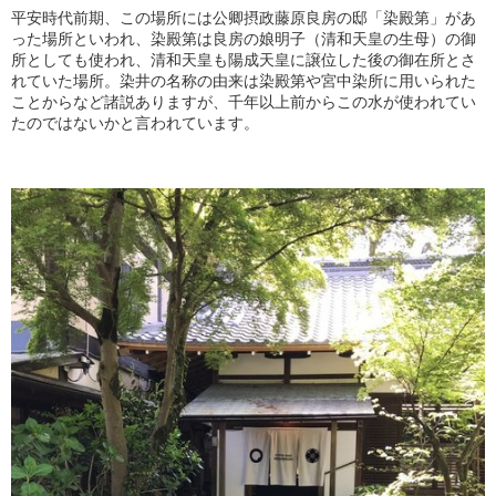
平安時代前期、この場所には公卿摂政藤原良房の邸「染殿第」があ
った場所といわれ、染殿第は良房の娘明子（清和天皇の生母）の御
所としても使われ、清和天皇も陽成天皇に譲位した後の御在所とさ
れていた場所。染井の名称の由来は染殿第や宮中染所に用いられた
ことからなど諸説ありますが、千年以上前からこの水が使われてい
たのではないかと言われています。