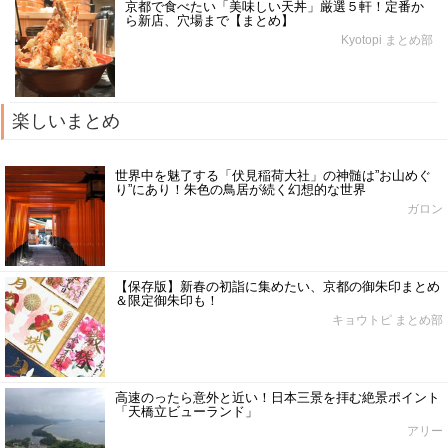
京都で食べたい「美味しい天丼」厳選５軒！定番か
ら新店、穴場まで【まとめ】
Kyotopi まとめ部
楽しいまとめ
世界中を魅了する「伏見稲荷大社」の神髄は”お山めぐ
り”にあり！朱色の鳥居が続く幻想的な世界
ガロン
【保存版】新春の初詣に集めたい、京都の御朱印まとめ
＆限定御朱印も！
キョウトピ まとめ部
高速のったら意外と近い！日本三景を拝む絶景ポイント
「天橋立ビューランド」
アリー