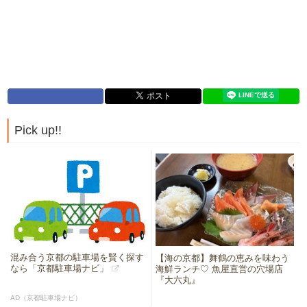
Pick up!!
混み合う京都の駐車場を賢く探す
【海の京都】舞鶴の恵みを味わう
なら「京都駐車場ナビ」
海鮮ランチ♡ 魚屋直営の穴場店
『大六丸』
AD（京都駐車場ナビ）