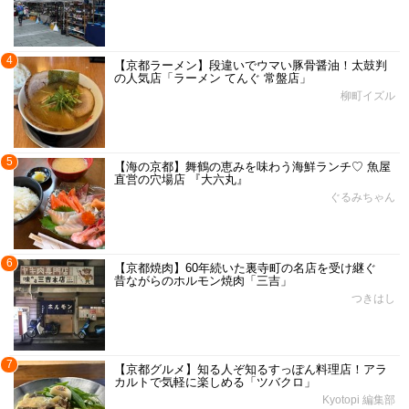
4
【京都ラーメン】段違いでウマい豚骨醤油！太鼓判
の人気店「ラーメン てんぐ 常盤店」
柳町イズル
5
【海の京都】舞鶴の恵みを味わう海鮮ランチ♡ 魚屋
直営の穴場店 『大六丸』
ぐるみちゃん
6
【京都焼肉】60年続いた裏寺町の名店を受け継ぐ
昔ながらのホルモン焼肉「三吉」
つきはし
7
【京都グルメ】知る人ぞ知るすっぽん料理店！アラ
カルトで気軽に楽しめる「ツバクロ」
Kyotopi 編集部