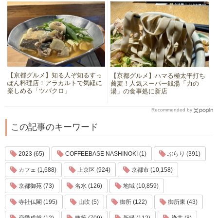
【京都グルメ】知る人ぞ知るすっ
【京都グルメ】ハマる極太平打ち
ぽん料理店！アラカルトで気軽に
蕎麦！人気スーパー銭湯「力の
楽しめる「ツバクロ」
湯」の食事処に新店
Recommended by
この記事のキーワード
2023 (65)
COFFEEBASE NASHINOKI (1)
ぶらり (391)
カフェ (1,688)
上京区 (924)
京都市 (10,158)
京都御苑 (73)
名水 (126)
地域 (10,859)
寺社仏閣 (195)
山吹 (5)
御所 (122)
御所東 (43)
恋愛成就 (12)
散策 (709)
新緑 (112)
染井 (8)