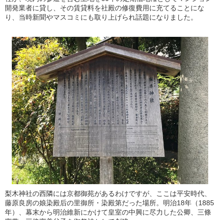
開発業者に貸し、その賃貸料を社殿の修復費用に充てることにな
り、当時新聞やマスコミにも取り上げられ話題になりました。
梨木神社の西隣には京都御苑があるわけですが、ここは平安時代、
藤原良房の娘染殿后の里御所・染殿第だった場所。明治18年（1885
年）、幕末から明治維新にかけて皇室の中興に尽力した公卿、三條