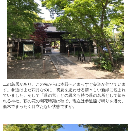
二の鳥居があり、この先からは本殿へとまっすぐ参道が伸びていま
す。参道はまだ四月なのに、初夏を思わせる清々しい新緑に包まれ
ていました。そして「萩の宮」との異名も持つ萩の名所として知ら
れる神社。萩の花の開花時期は秋で、現在は参道脇で鳴りを潜め、
低木でまったく目立たない状態ですが。