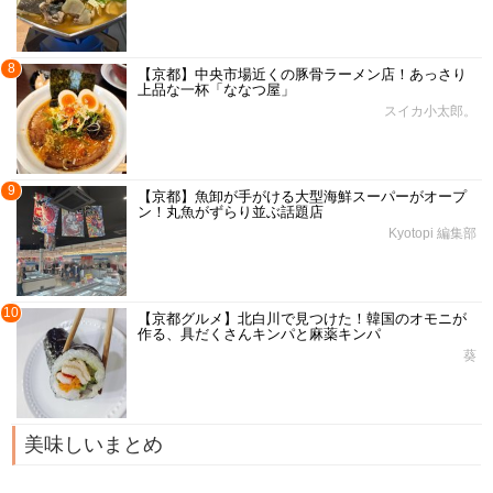
8
【京都】中央市場近くの豚骨ラーメン店！あっさり
上品な一杯「ななつ屋」
スイカ小太郎。
9
【京都】魚卸が手がける大型海鮮スーパーがオープ
ン！丸魚がずらり並ぶ話題店
Kyotopi 編集部
10
【京都グルメ】北白川で見つけた！韓国のオモニが
作る、具だくさんキンパと麻薬キンパ
葵
美味しいまとめ