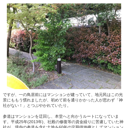
ですが、一の鳥居前にはマンションが建っていて、地元民はこの光
景にももう慣れましたが、初めて前を通りかかった人が思わず「神
社がない！」とつぶやかれていたり。
参道はマンションを迂回し、本堂へと向かうルートになっていま
す。平成25年(2013年)、社殿の修復等の資金繰りに苦慮していた神
社が、境内の参道を含む土地を60年の定期借地権としてマンション