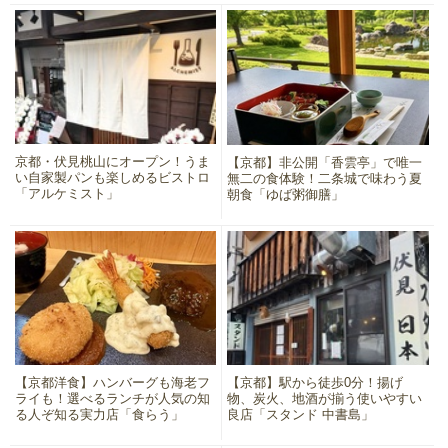
京都・伏見桃山にオープン！うま
【京都】非公開「香雲亭」で唯一
い自家製パンも楽しめるビストロ
無二の食体験！二条城で味わう夏
「アルケミスト」
朝食「ゆば粥御膳」
【京都洋食】ハンバーグも海老フ
【京都】駅から徒歩0分！揚げ
ライも！選べるランチが人気の知
物、炭火、地酒が揃う使いやすい
る人ぞ知る実力店「食らう」
良店「スタンド 中書島」