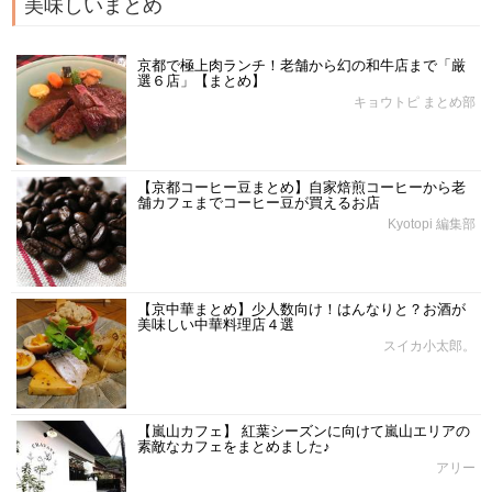
美味しいまとめ
京都で極上肉ランチ！老舗から幻の和牛店まで「厳
選６店」【まとめ】
キョウトピ まとめ部
【京都コーヒー豆まとめ】自家焙煎コーヒーから老
舗カフェまでコーヒー豆が買えるお店
Kyotopi 編集部
【京中華まとめ】少人数向け！はんなりと？お酒が
美味しい中華料理店４選
スイカ小太郎。
【嵐山カフェ】 紅葉シーズンに向けて嵐山エリアの
素敵なカフェをまとめました♪
アリー