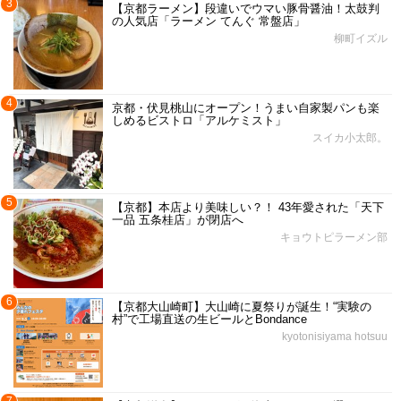
3
【京都ラーメン】段違いでウマい豚骨醤油！太鼓判
の人気店「ラーメン てんぐ 常盤店」
柳町イズル
4
京都・伏見桃山にオープン！うまい自家製パンも楽
しめるビストロ「アルケミスト」
スイカ小太郎。
5
【京都】本店より美味しい？！ 43年愛された「天下
一品 五条桂店」が閉店へ
キョウトピラーメン部
6
【京都大山崎町】大山崎に夏祭りが誕生！“実験の
村”で工場直送の生ビールとBondance
kyotonisiyama hotsuu
7