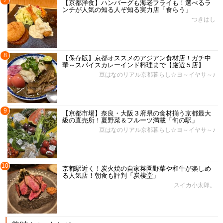
【京都洋食】ハンバーグも海老フライも！選べるラ
ンチが人気の知る人ぞ知る実力店「食らう」
つきはし
8
【保存版】京都オススメのアジアン食材店！ガチ中
華～スパイスカレーインド料理まで【厳選５店】
豆はなのリアル京都暮らし☆ヨ～イヤサ～♪
9
【京都市場】奈良・大阪３府県の食材揃う京都最大
級の直売所！夏野菜＆フルーツ満載「旬の駅」
豆はなのリアル京都暮らし☆ヨ～イヤサ～♪
10
京都駅近く！炭火焼の自家菜園野菜や和牛が楽しめ
る人気店！朝食も評判「炭棲堂」
スイカ小太郎。