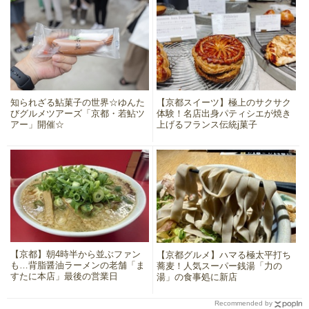
知られざる鮎菓子の世界☆ゆんた
【京都スイーツ】極上のサクサク
びグルメツアーズ「京都・若鮎ツ
体験！名店出身パティシエが焼き
アー」開催☆
上げるフランス伝統j菓子
【京都】朝4時半から並ぶファン
【京都グルメ】ハマる極太平打ち
も…背脂醤油ラーメンの老舗「ま
蕎麦！人気スーパー銭湯「力の
すたに本店」最後の営業日
湯」の食事処に新店
Recommended by