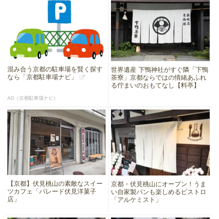
混み合う京都の駐車場を賢く探す
世界遺産 下鴨神社がすぐ隣「下鴨
なら「京都駐車場ナビ」
茶寮」京都ならではの情緒あふれ
る佇まいのおもてなし【料亭】
AD（京都駐車場ナビ）
【京都】伏見桃山の素敵なスイー
京都・伏見桃山にオープン！うま
ツカフェ「パレード伏見洋菓子
い自家製パンも楽しめるビストロ
店」
「アルケミスト」