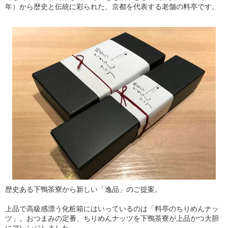
年）から歴史と伝統に彩られた、京都を代表する老舗の料亭です。
歴史ある下鴨茶寮から新しい「逸品」のご提案。
上品で高級感漂う化粧箱にはいっているのは「料亭のちりめんナッ
ツ」。おつまみの定番、ちりめんナッツを下鴨茶寮が上品かつ大胆