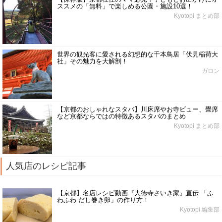
ススメの「無料」で楽しめる公園・施設10選！
Kyotopi まとめ部
世界の観光客に愛される幻想的な千本鳥居「伏見稲荷大
社」その魅力を大解剖！
ガロン
【京都のおしゃれなスタバ】川床席やお寺ビュー、畳席
など京都ならではの特徴あるスタバのまとめ
Kyotopi まとめ部
人気店のレシピ記事
【京都】名店レシピ動画『大徳寺さいき家』直伝 「ふ
わふわ だし巻き卵」の作り方！
Kyotopi 編集部