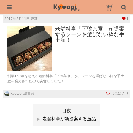
2017年2月11日 更新
1
老舗料亭「下鴨茶寮」が提案
するシーンを選ばない粋な手
土産！
創業160年を超える老舗料亭「下鴨茶寮」が、シーンを選ばない粋な手土
産を発売されたので実食しました！
Kyotopi 編集部
お気に入り
目次
老舗料亭が新提案する逸品