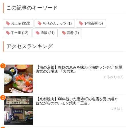
この記事のキーワード
お土産 (353)
ちりめんナッツ (1)
下鴨茶寮 (5)
手土産 (12)
通販 (21)
酒肴 (1)
アクセスランキング
1
【海の京都】舞鶴の恵みを味わう海鮮ランチ♡ 魚屋
直営の穴場店 『大六丸』
ぐるみちゃん
2
【京都焼肉】60年続いた裏寺町の名店を受け継ぐ
昔ながらのホルモン焼肉「三吉」
つきはし