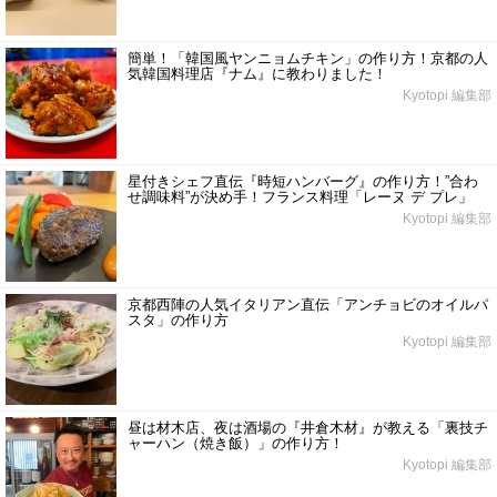
簡単！「韓国風ヤンニョムチキン」の作り方！京都の人
気韓国料理店『ナム』に教わりました！
Kyotopi 編集部
星付きシェフ直伝『時短ハンバーグ』の作り方！”合わ
せ調味料”が決め手！フランス料理「レーヌ デ プレ」
Kyotopi 編集部
京都西陣の人気イタリアン直伝「アンチョビのオイルパ
スタ」の作り方
Kyotopi 編集部
昼は材木店、夜は酒場の『井倉木材』が教える「裏技チ
ャーハン（焼き飯）」の作り方！
Kyotopi 編集部