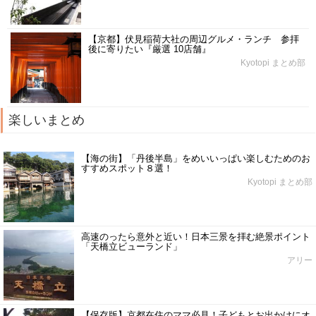
【京都】伏見稲荷大社の周辺グルメ・ランチ 参拝
後に寄りたい『厳選 10店舗』
Kyotopi まとめ部
楽しいまとめ
【海の街】「丹後半島」をめいいっぱい楽しむためのお
すすめスポット８選！
Kyotopi まとめ部
高速のったら意外と近い！日本三景を拝む絶景ポイント
「天橋立ビューランド」
アリー
【保存版】京都在住のママ必見！子どもとお出かけにオ