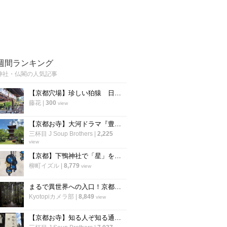
週間ランキング
神社・仏閣の人気記事
【京都穴場】珍しい狛猿 日吉山王七神をお祀りする「新日吉神宮」
藤花
|
300
view
【京都お寺】大河ドラマ『豊臣兄弟』で注目☆秀吉が一夜で三重塔建立の通称“宝寺”「宝積寺」
三杯目 J Soup Brothers
|
2,225
view
【京都】下鴨神社で「星」をモチーフにした「四季守」が限定授与
柳町イズル
|
8,779
view
まるで異世界への入口！京都の穴場パワースポット「賀茂神社」【京北町】
Kyotopiカメラ部
|
8,849
view
【京都お寺】知る人ぞ知る通称『賽（さい）の河原』で知られる西院立地「高山寺」