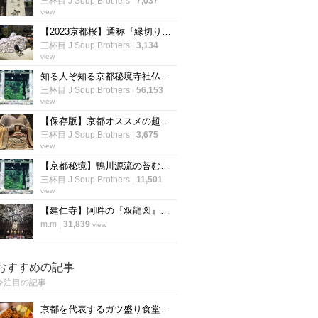
三杯目 J Soup Brothers
|
7,037
view
【2023京都桜】通称『縁切り神社』は行列必至☆参道の桜はまだつぼみ「安井金比羅宮」
三杯目 J Soup Brothers
|
3,134
view
知る人ぞ知る京都秘境寺社仏閣☆ジブリ映画モデル～“日本のピラミッド”禁足地【厳選６か所】
三杯目 J Soup Brothers
|
56,153
view
【保存版】京都オススメの超マニアック仏像☆開胸から釈迦顔～口から小仏像【厳選５件】
三杯目 J Soup Brothers
|
3,675
view
【京都秘境】鴨川源流の苔むした霊場☆ジブリ映画『もののけ姫』モデル寺院「志明院」
三杯目 J Soup Brothers
|
11,501
view
【建仁寺】阿吽の『双龍図』は圧巻の迫力！一見の価値あり♪【京都 祇園】
m.m
|
31,839
view
おすすめの記事
今注目の記事
京都を代表するガツ盛り食堂「ハイライト」の名物メニュー”唐揚げ”の作り方