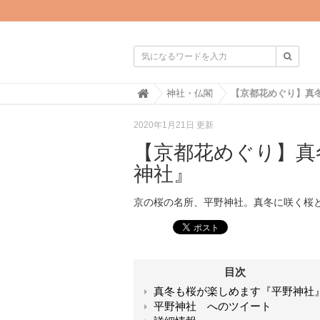

H
神社・仏閣
o
m
2020年1月21日 更新
e
【京都花めぐり】真
神社』
京の桜の名所、平野神社。真冬に咲く桜
目次
真冬も桜が楽しめます『平野神社
平野神社 へのツイート