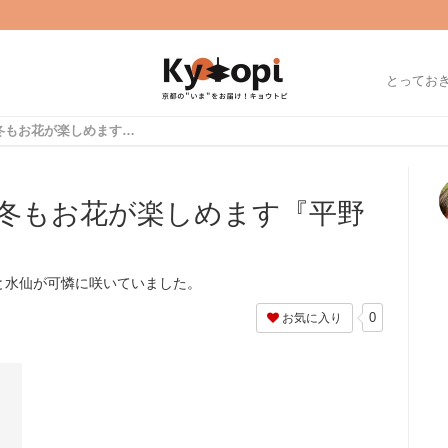
とってお
【京都花めぐり】真冬もお花が楽しめます『平野神社』
冬もお花が楽しめます『平野
と水仙が可憐に咲いていました。
0
お気に入り
』