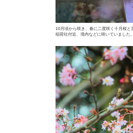
10月頃から咲き、春に二度咲く十月桜と
稲荷社付近、境内などに咲いていました