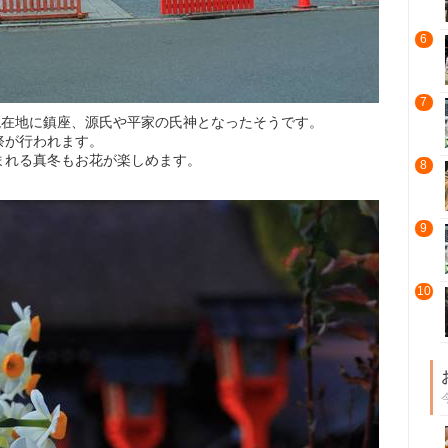
6
7
現在地に鎮座、源氏や平家の氏神となったそうです。
祭が行われます。
まれる真冬もお花が楽しめます。
8
9
10