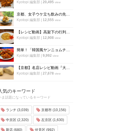
Kyotopi 編集部
|
20,495
view
京都、女子ウケ立ち飲みの先駆者「すいば」の人気メニュー『ポテトサラダ』の作り方
Kyotopi 編集部
|
12,555
view
【レシピ動画】高架下の行列ラーメン店「大中」にプロのチャーハンを教わる！
Kyotopi 編集部
|
12,908
view
簡単！「韓国風ヤンニョムチキン」の作り方！京都の人気韓国料理店『ナム』に教わりました！
Kyotopi 編集部
|
9,992
view
【京都】名店レシピ動画『大徳寺さいき家』直伝 「ふわふわ だし巻き卵」の作り方！
Kyotopi 編集部
|
27,678
view
人気のキーワード
いま話題になっているキーワード
ランチ (3,039)
京都市 (10,156)
中京区 (2,320)
左京区 (1,630)
新店 (680)
伏見区 (992)