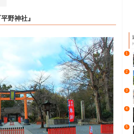
『平野神社』
1
2
3
4
5