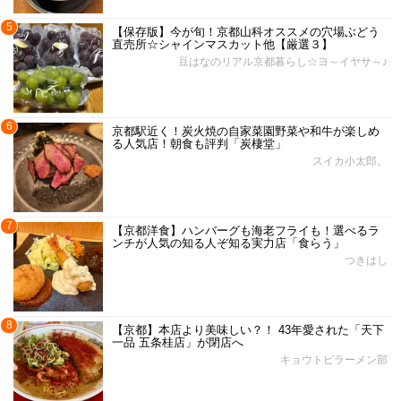
5
【保存版】今が旬！京都山科オススメの穴場ぶどう
直売所☆シャインマスカット他【厳選３】
豆はなのリアル京都暮らし☆ヨ～イヤサ～♪
6
京都駅近く！炭火焼の自家菜園野菜や和牛が楽しめ
る人気店！朝食も評判「炭棲堂」
スイカ小太郎。
7
【京都洋食】ハンバーグも海老フライも！選べるラ
ンチが人気の知る人ぞ知る実力店「食らう」
つきはし
8
【京都】本店より美味しい？！ 43年愛された「天下
一品 五条桂店」が閉店へ
キョウトピラーメン部