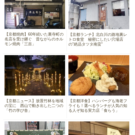
【京都焼肉】60年続いた裏寺町の
【京都ランチ】北白川の路地裏レ
名店を受け継ぐ 昔ながらのホル
トロ食堂 秘密にしたい穴場店
モン焼肉「三吉」
の"絶品タツタ南蛮"
【京都ニュース】放置竹林を地域
【京都洋食】ハンバーグも海老フ
の宝に 西山で動き出した二つの
ライも！選べるランチが人気の知
「竹の学び舎」
る人ぞ知る実力店「食らう」