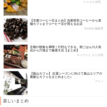
スイカ小太郎。
【京都コーヒー豆まとめ】自家焙煎コーヒーから老
舗カフェまでコーヒー豆が買えるお店
Kyotopi 編集部
京都の朝食を満喫！行列もできる、朝ごはんの人気
店から穴場まで厳選８店【まとめ】
キョウトピ まとめ部
【嵐山カフェ】 紅葉シーズンに向けて嵐山エリアの
素敵なカフェをまとめました♪
アリー
楽しいまとめ