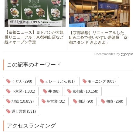
【京都ニュース】ヨドバシが大規
【京都酒場】リニューアルした
模リニューアル！京都初出店など
BiVi二条で使いやすい居酒屋「京
続々オープン予定
都スタンド きよきよ」
Recommended by
この記事のキーワード
うどん (298)
カレーうどん (81)
モーニング (603)
下京区 (1,331)
丼 (98)
京都市 (10,158)
地域 (10,859)
朝営業 (31)
朝活 (93)
朝食 (268)
通し営業 (531)
アクセスランキング