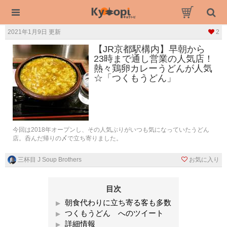
2021年1月9日 更新
2
【JR京都駅構内】早朝から
23時まで通し営業の人気店！
熱々鶏卵カレーうどんが人気
☆「つくもうどん」
今回は2018年オープンし、その人気ぶりがいつも気になっていたうどん
店。呑んだ帰りの〆で立ち寄りました。
三杯目 J Soup Brothers
お気に入り
目次
朝食代わりに立ち寄る客も多数
つくもうどん へのツイート
詳細情報