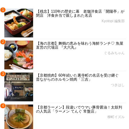
1
【残念】110年の歴史に幕 老舗洋食店「開陽亭」が
閉店 洋食弁当で親しまれた名店
Kyotopi 編集部
2
【海の京都】舞鶴の恵みを味わう海鮮ランチ♡ 魚屋
直営の穴場店 『大六丸』
ぐるみちゃん
3
【京都焼肉】60年続いた裏寺町の名店を受け継ぐ
昔ながらのホルモン焼肉「三吉」
つきはし
4
【京都ラーメン】段違いでウマい豚骨醤油！太鼓判
の人気店「ラーメン てんぐ 常盤店」
柳町イズル