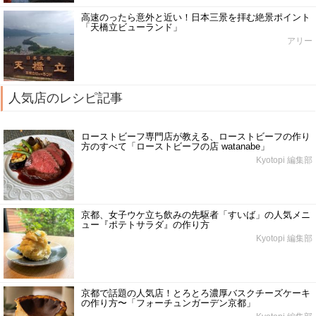
高速のったら意外と近い！日本三景を拝む絶景ポイント
「天橋立ビューランド」
アリー
人気店のレシピ記事
ローストビーフ専門店が教える、ローストビーフの作り
方のすべて「ローストビーフの店 watanabe」
Kyotopi 編集部
京都、女子ウケ立ち飲みの先駆者「すいば」の人気メニ
ュー『ポテトサラダ』の作り方
Kyotopi 編集部
京都で話題の人気店！とろとろ濃厚バスクチーズケーキ
の作り方〜「フォーチュンガーデン京都」