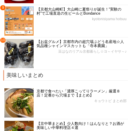
9
【京都大山崎町】大山崎に夏祭りが誕生！“実験の
村”で工場直送の生ビールとBondance
kyotonisiyama hotsuu
10
【お盆グルメ】京都市内の超穴場ぶどう名産地☆人
気品種シャインマスカットも「寺本農園」
豆はなのリアル京都暮らし☆ヨ～イヤサ～♪
美味しいまとめ
京都で食べたい「濃厚こってりラーメン」厳選８
店！定番から穴場まで【まとめ】
キョウトピ まとめ部
【京中華まとめ】少人数向け！はんなりと？お酒が
美味しい中華料理店４選