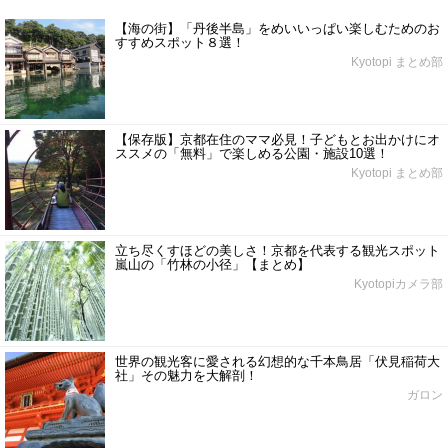
【海の街】「丹後半島」をめいいっぱい楽しむためのお
すすめスポット８選！
Kyotopi まとめ部
【保存版】京都在住のママ必見！子どもとお出かけにオ
ススメの「無料」で楽しめる公園・施設10選！
Kyotopi まとめ部
立ち尽くすほどの美しさ！京都を代表する観光スポット
嵐山の「竹林の小径」【まとめ】
Kyotopiカメラ部
世界の観光客に愛される幻想的な千本鳥居「伏見稲荷大
社」その魅力を大解剖！
ガロン