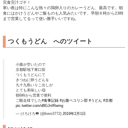
完食完汁ゴチ！
寒い夜は特にこんな熱々の鶏卵入りのカレーうどん、最高です。朝
食にはかけうどんやご飯ものも人気みたいです。早朝６時から23時
まで営業してるって使い勝手いいですね。
つくもうどん へのツイート
小腹が空いたので
京都駅地下東口前
つくもうどんにて
きつねに卵うどんを
九十九島いりこ出しが
とても美味しい😋
朝6時から営業で便利
ご馳走様でした
#食事記録
#お腹ペコリン部
#うどん
#京都
pic.twitter.com/d8GJnIRwmg
— けろけろ🐸 (@kero3772)
2019年2月1日