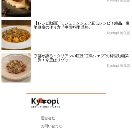
Kyotopi 編集部
【レシピ動画】ミシュランシェフ直伝レシピ！絶品、麻
婆豆腐の作り方『中国料理 菜格』
Kyotopi 編集部
京都が誇るイタリアンの巨匠"笹島シェフ"の料理動画第
二弾！今度はリゾット！
Kyotopi 編集部
運営会社
お問い合わせ