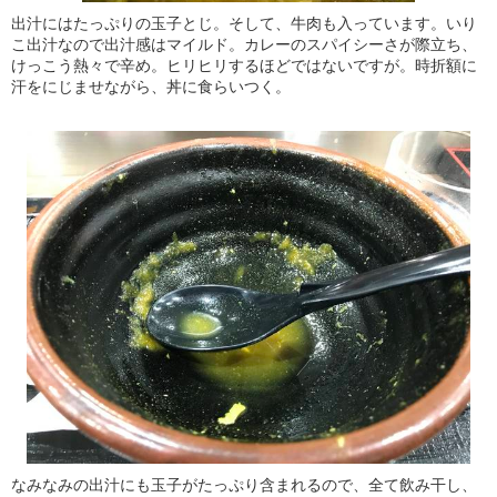
出汁にはたっぷりの玉子とじ。そして、牛肉も入っています。いり
こ出汁なので出汁感はマイルド。カレーのスパイシーさが際立ち、
けっこう熱々で辛め。ヒリヒリするほどではないですが。時折額に
汗をにじませながら、丼に食らいつく。
なみなみの出汁にも玉子がたっぷり含まれるので、全て飲み干し、