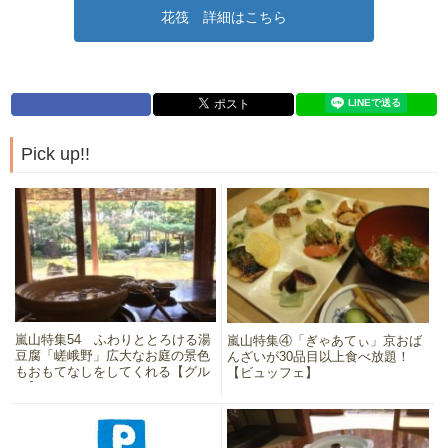
花筏 詳細はこちら
Pick up!!
嵐山特集54 ふわりととろける湯
嵐山特集④「ぎゃあてぃ」京おば
豆腐「嵯峨野」広大なお庭の景色
んざいが30品目以上食べ放題！
もおもてなしをしてくれる【グル
【ビュッフェ】
メ】