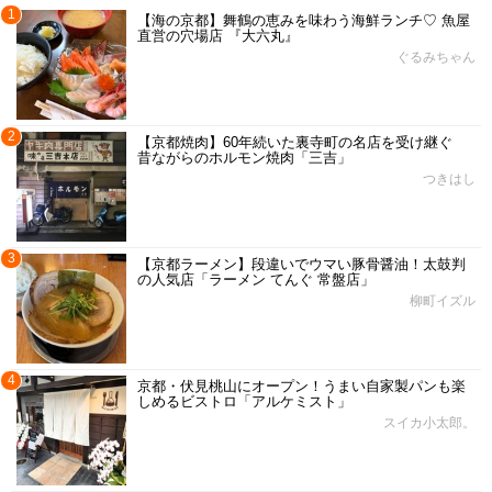
1
【海の京都】舞鶴の恵みを味わう海鮮ランチ♡ 魚屋
直営の穴場店 『大六丸』
ぐるみちゃん
2
【京都焼肉】60年続いた裏寺町の名店を受け継ぐ
昔ながらのホルモン焼肉「三吉」
つきはし
3
【京都ラーメン】段違いでウマい豚骨醤油！太鼓判
の人気店「ラーメン てんぐ 常盤店」
柳町イズル
4
京都・伏見桃山にオープン！うまい自家製パンも楽
しめるビストロ「アルケミスト」
スイカ小太郎。