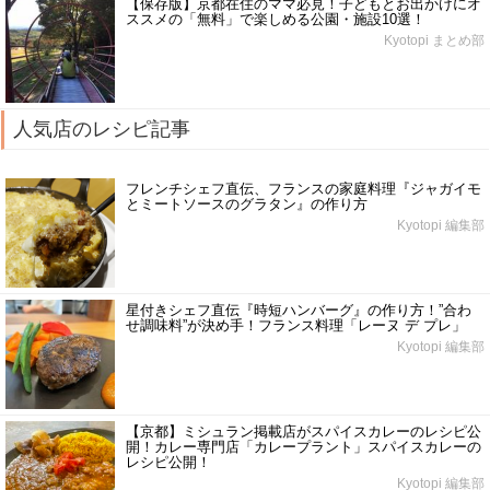
【保存版】京都在住のママ必見！子どもとお出かけにオ
ススメの「無料」で楽しめる公園・施設10選！
Kyotopi まとめ部
人気店のレシピ記事
フレンチシェフ直伝、フランスの家庭料理『ジャガイモ
とミートソースのグラタン』の作り方
Kyotopi 編集部
星付きシェフ直伝『時短ハンバーグ』の作り方！”合わ
せ調味料”が決め手！フランス料理「レーヌ デ プレ」
Kyotopi 編集部
【京都】ミシュラン掲載店がスパイスカレーのレシピ公
開！カレー専門店「カレープラント」スパイスカレーの
レシピ公開！
Kyotopi 編集部