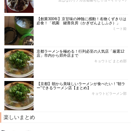
豆はなのリアル京都暮らし☆ヨ～イヤサ～♪
【創業300年】京甘味の神髄に感動！名物くずきりは
必食！「祇園 鍵善良房（かぎぜんよしふさ）」
ミート姫
京都ラーメンを極める！行列必至の人気店「厳選12
店」市内から郊外店まで
キョウトピ まとめ部
【京都】朝から美味しいラーメンが食べたい！“朝ラ
ー”できるラーメン店【まとめ】
キョウトピラーメン部
楽しいまとめ