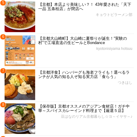
5
【京都】本店より美味しい？！ 43年愛された「天下
一品 五条桂店」が閉店へ
キョウトピラーメン部
6
【京都大山崎町】大山崎に夏祭りが誕生！“実験の
村”で工場直送の生ビールとBondance
kyotonisiyama hotsuu
7
【京都洋食】ハンバーグも海老フライも！選べるラ
ンチが人気の知る人ぞ知る実力店「食らう」
つきはし
8
【保存版】京都オススメのアジアン食材店！ガチ中
華～スパイスカレーインド料理まで【厳選５店】
豆はなのリアル京都暮らし☆ヨ～イヤサ～♪