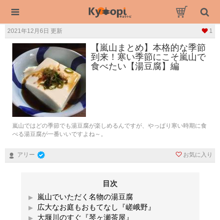
2021年12月6日 更新
1
【嵐山まとめ】本格的な季節
到来！寒い季節にこそ嵐山で
食べたい【湯豆腐】編
嵐山ではどの季節でも湯豆腐が楽しめるんですが、やっぱり寒い時期に食
べる湯豆腐が一番いいですよね～。
お気に入り
アリー
目次
嵐山でいただく名物の湯豆腐
広大なお庭もおもてなし『嵯峨野』
大堰川のすぐ『琴ヶ瀬茶屋』