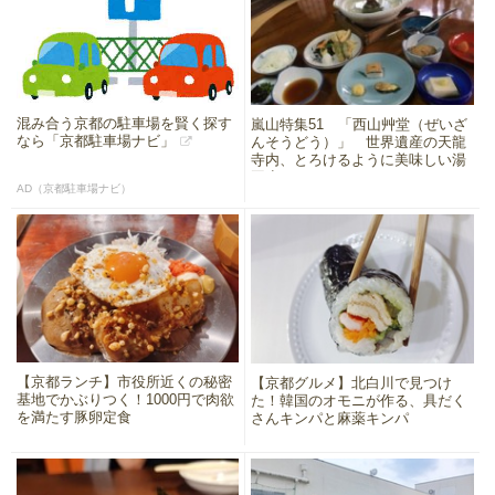
混み合う京都の駐車場を賢く探す
嵐山特集51 「西山艸堂（ぜいざ
なら「京都駐車場ナビ」
んそうどう）」 世界遺産の天龍
寺内、とろけるように美味しい湯
豆腐
AD（京都駐車場ナビ）
【京都ランチ】市役所近くの秘密
【京都グルメ】北白川で見つけ
基地でかぶりつく！1000円で肉欲
た！韓国のオモニが作る、具だく
を満たす豚卵定食
さんキンパと麻薬キンパ