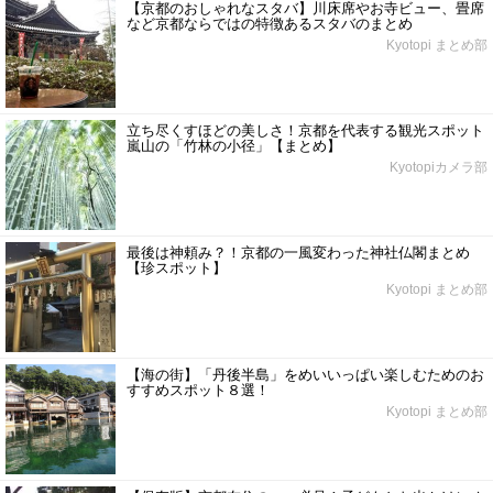
【京都のおしゃれなスタバ】川床席やお寺ビュー、畳席
など京都ならではの特徴あるスタバのまとめ
Kyotopi まとめ部
立ち尽くすほどの美しさ！京都を代表する観光スポット
嵐山の「竹林の小径」【まとめ】
Kyotopiカメラ部
最後は神頼み？！京都の一風変わった神社仏閣まとめ
【珍スポット】
Kyotopi まとめ部
【海の街】「丹後半島」をめいいっぱい楽しむためのお
すすめスポット８選！
Kyotopi まとめ部