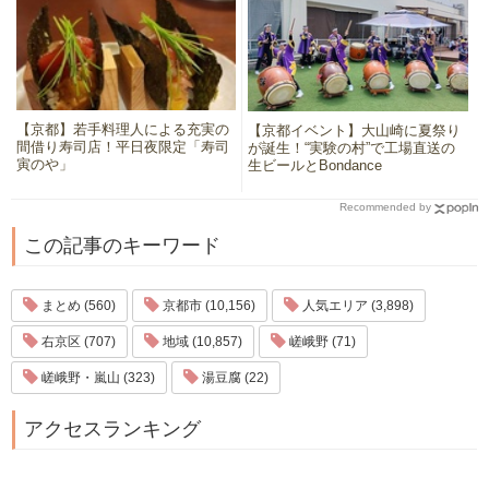
【京都】若手料理人による充実の
【京都イベント】大山崎に夏祭り
間借り寿司店！平日夜限定「寿司
が誕生！“実験の村”で工場直送の
寅のや」
生ビールとBondance
Recommended by
この記事のキーワード
まとめ (560)
京都市 (10,156)
人気エリア (3,898)
右京区 (707)
地域 (10,857)
嵯峨野 (71)
嵯峨野・嵐山 (323)
湯豆腐 (22)
アクセスランキング