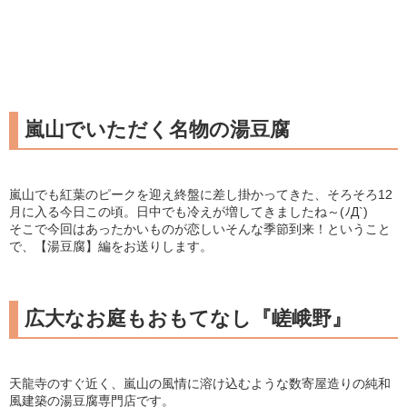
嵐山でいただく名物の湯豆腐
嵐山でも紅葉のピークを迎え終盤に差し掛かってきた、そろそろ12
月に入る今日この頃。日中でも冷えが増してきましたね～(ﾉД`)
そこで今回はあったかいものが恋しいそんな季節到来！ということ
で、【湯豆腐】編をお送りします。
広大なお庭もおもてなし『嵯峨野』
天龍寺のすぐ近く、嵐山の風情に溶け込むような数寄屋造りの純和
風建築の湯豆腐専門店です。