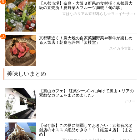
9
【京都市場】奈良・大阪３府県の食材揃う京都最大
級の直売所！夏野菜＆フルーツ満載「旬の駅」
豆はなのリアル京都暮らし☆ヨ～イヤサ～♪
10
京都駅近く！炭火焼の自家菜園野菜や和牛が楽しめ
る人気店！朝食も評判「炭棲堂」
スイカ小太郎。
美味しいまとめ
【嵐山カフェ】 紅葉シーズンに向けて嵐山エリアの
素敵なカフェをまとめました♪
アリー
【保存版】この夏に制覇しておきたい！京都有名老
舗店のオススメ絶品かき氷！！【厳選４店】【まと
め】