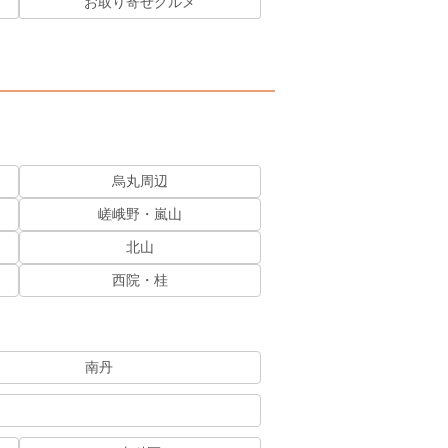
お取り寄せグルメ
烏丸周辺
嵯峨野・嵐山
北山
西院・桂
南丹