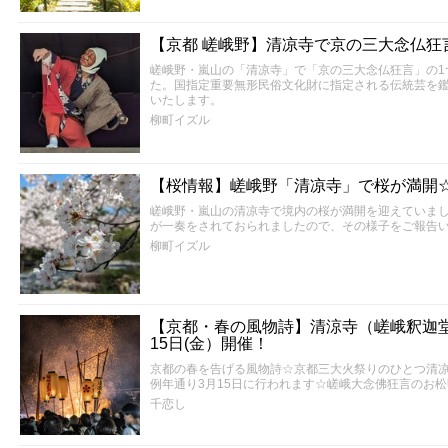
【京都 嵯峨野】清凉寺で京の三大念仏狂
嵯峨野・嵐山の「清凉寺」で「京の三大念仏狂言」の1
た。国指定重要無形民俗文化財に指定される伝統芸を
いたします。
柳町イズル
【桜情報】嵯峨野「清凉寺」で桜が満開
嵯峨野・嵐山の清凉寺で境内の桜が満開を迎えていま
が一奏をされておられましたので、その様子をご報告
柳町イズル
【京都・春の風物詩】清涼寺（嵯峨釈迦
15日(金）開催！
京都の春を告げる風物詩☆京都三大火祭りのひとつ清
例年通り3月15日に行われます☆嵯峨大念佛狂言のお
千恋し