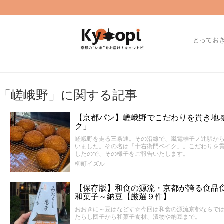
とってお
「嵯峨野」に関する記事
【京都パン】嵯峨野でこだわりを貫き地
ク」
嵯峨野を走る三条通。その沿線で、嵐電帷子ノ辻駅か
いました。その名は「十右衛門ベイク」。こだわりを
したので、その様子をご報告いたします。
柳町イズル
【保存版】和食の源流・京都が誇る食品
和菓子～納豆【厳選９件】
おおきに～豆はなどす☆今回は和食の源流京都ならで
たらし団子から和菓子食材、漬物や納豆まで。