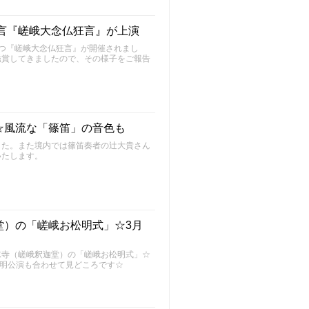
言『嵯峨大念仏狂言』が上演
つ『嵯峨大念仏狂言』が開催されまし
鑑賞してきましたので、その様子をご報告
☆風流な「篠笛」の音色も
した。また境内では篠笛奏者の辻大貴さん
いたします。
堂）の「嵯峨お松明式」☆3月
凉寺（嵯峨釈迦堂）の「嵯峨お松明式」☆
松明公演も合わせて見どころです☆