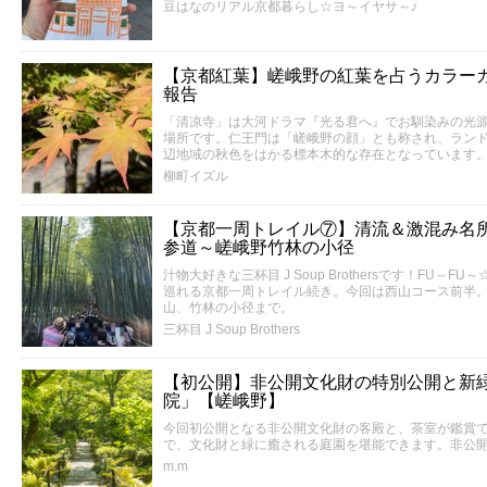
豆はなのリアル京都暮らし☆ヨ～イヤサ～♪
【京都紅葉】嵯峨野の紅葉を占うカラー
報告
「清凉寺」は大河ドラマ『光る君へ』でお馴染みの光
場所です。仁王門は「嵯峨野の顔」とも称され、ラン
辺地域の秋色をはかる標本木的な存在となっています
柳町イズル
【京都一周トレイル⑦】清流＆激混み名
参道～嵯峨野竹林の小径
汁物大好きな三杯目 J Soup Brothersです！FU
巡れる京都一周トレイル続き。今回は西山コース前半
山、竹林の小径まで。
三杯目 J Soup Brothers
【初公開】非公開文化財の特別公開と新
院」【嵯峨野】
今回初公開となる非公開文化財の客殿と、茶室が鑑賞
で、文化財と緑に癒される庭園を堪能できます。非公開
m.m