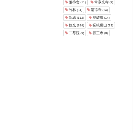
落柿舎
常寂光寺
(11)
(9)
竹林
清凉寺
(34)
(14)
新緑
奥嵯峨
(112)
(14)
観光
嵯峨嵐山
(389)
(33)
二尊院
祇王寺
(9)
(8)