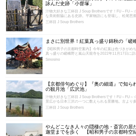
詠んだ史跡「小督塚」
汁物大好きな三杯目 J Soup Brothersです！FU
な美術館脇にある史跡。平家物語にも登場し、松尾芭
三杯目 J Soup Brothers
まさに別世界！紅葉真っ盛り錦秋の「嵯峨
【昭和男子の京都時空案内】今年の紅葉は色づきがめ
真っ盛りの嵯峨野と嵐山天龍寺を2022年11月17日に
Sinosino
【京都俳句めぐり】『奥の細道』で知ら
の観月池「広沢池」
汁物大好きな三杯目 J Soup Brothersです！FU
景広がる日本三沢の一つに数えられる景勝地。古より
三杯目 J Soup Brothers
やんどこなき人々の隠棲の地・斎宮の居
迦堂までを歩く 【昭和男子の京都時空