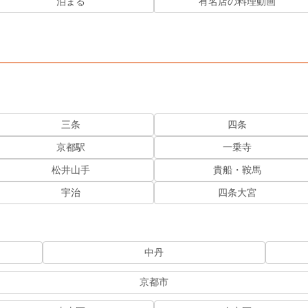
泊まる
有名店の料理動画
三条
四条
京都駅
一乗寺
松井山手
貴船・鞍馬
宇治
四条大宮
中丹
京都市