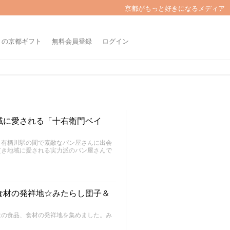
京都がもっと好きになるメディア
きの京都ギフト
無料会員登録
ログイン
域に愛される「十右衛門ベイ
ら有栖川駅の間で素敵なパン屋さんに出会
貫き地域に愛される実力派のパン屋さんで
食材の発祥地☆みたらし団子＆
はの食品、食材の発祥地を集めました。み