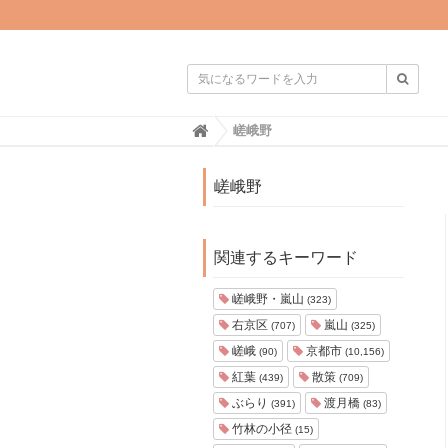

H
嵯峨野
o
m
e
嵯峨野
関連するキーワード
嵯峨野・嵐山
(323)
右京区
嵐山
(707)
(325)
嵯峨
京都市
(90)
(10,156)
紅葉
散策
(439)
(709)
ぶらり
渡月橋
(391)
(83)
竹林の小径
(15)