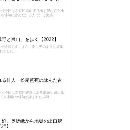
～FU～☆彡今回は右京区嵐山渡月橋を望む好立地
蕉も俳句に詠んだ知る人ぞ知る史跡。
野と嵐山」を歩く【2022】
ちゃ綺麗です。まさに別世界のような紅葉
訪れました。
れる俳人・松尾芭蕉の詠んだ古
～FU～☆彡今回は右京区嵯峨にある風光明媚な風
多くの和歌や俳句が詠まれた場所。
た処、奥嵯峨から地獄の出口釈
紀行】