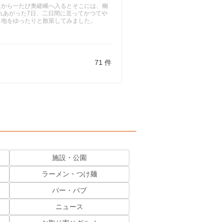
から一たび奥嵯峨へ入るとそこには、幽
れあがった7日、二日間に亘ってかつてや
る地をゆったりと散策してみました。
71 件
施設・公園
ラーメン・つけ麺
バー・パブ
ニュース