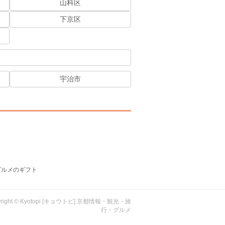
山科区
下京区
宇治市
グルメのギフト
yright © Kyotopi [キョウトピ] 京都情報・観光・旅
行・グルメ