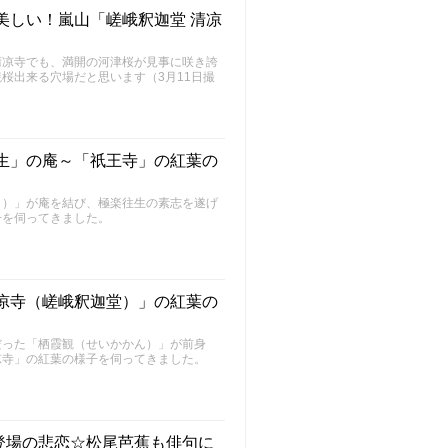
美しい！嵐山「嵯峨釈迦堂 清凉
清凉寺でも、満開の河津桜が見事に咲き誇
桜出来る穴場だと思います（3月11日撮
往生」の庵～「祇王寺」の紅葉の
う）」が庵を結び、極楽往生の素志を遂げ
子を伺ってきました。
清凉寺（嵯峨釈迦堂）」の紅葉の
だった「栖霞観（せいかかん）」が前身
凉寺」の紅葉の様子を伺ってきました。
登場の悲恋☆松尾芭蕉も俳句に