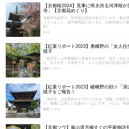
【京都桜2024】見事に咲き誇る河津桜が
寺」【京都花めぐり】
京都市内各所で、河津桜が見頃を迎えています。嵐山
っていました。渡月橋周辺に比べると、比較的静かに観
影）
m.m
【紅葉リポート2023】奥峨野の「女人
様子
「祇王寺」は平家物語に登場する白拍子「祇王（ぎお
た「女人往生」の尼寺です。そんな祇王寺の紅葉の様
柳町イズル
【紅葉リポート2023】嵯峨野の顔☆「
様子をご報告！
「清凉寺」は光源氏のモデルとされる「源融」の別荘
で、庭園には美しい紅葉がいっぱいです。そんな「清
柳町イズル
【京都ツウ】嵐山渡月橋すぐの平家物語