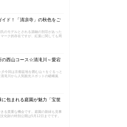
ガイド！「清凉寺」の秋色をご
源氏のモデルとされる源融の別荘があった
ドマーク的存在ですが、紅葉に関しても周
。
所の西山コース☆清滝川～愛宕
～FU～☆彡今回は京都盆地を囲む山々をぐるっと
。清滝川から人気観光スポットの嵯峨嵐
緑に包まれる庭園が魅力「宝筐
できる貴重な機会です。庭園の新緑も見事
文化財の特別公開は5月12日までです。