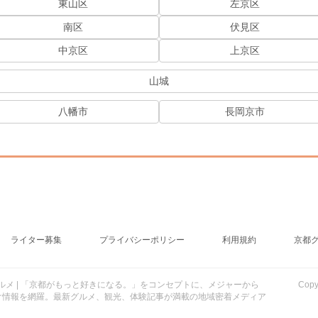
東山区
左京区
南区
伏見区
中京区
上京区
山城
八幡市
長岡京市
ライター募集
プライバシーポリシー
利用規約
京都
行・グルメ | 「京都がもっと好きになる。」をコンセプトに、メジャーから
Cop
け情報を網羅。最新グルメ、観光、体験記事が満載の地域密着メディア