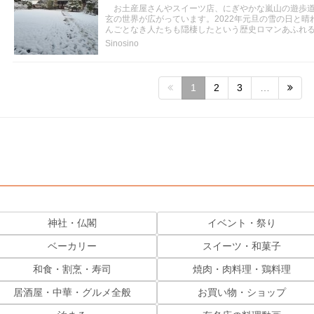
お土産屋さんやスイーツ店、にぎやかな嵐山の遊歩道
玄の世界が広がっています。2022年元旦の雪の日と晴
んごとなき人たちも隠棲したという歴史ロマンあふれ
Sinosino
1
2
3
…
神社・仏閣
イベント・祭り
ベーカリー
スイーツ・和菓子
和食・割烹・寿司
焼肉・肉料理・鶏料理
居酒屋・中華・グルメ全般
お買い物・ショップ