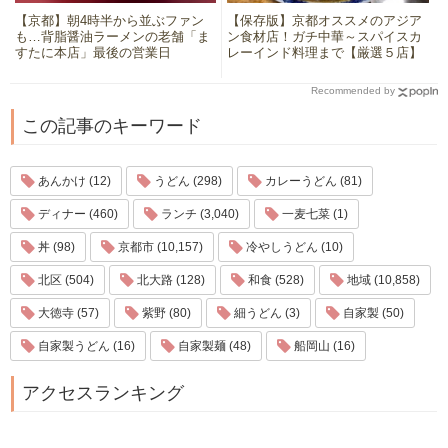
【京都】朝4時半から並ぶファン
【保存版】京都オススメのアジア
も…背脂醤油ラーメンの老舗「ま
ン食材店！ガチ中華～スパイスカ
すたに本店」最後の営業日
レーインド料理まで【厳選５店】
Recommended by
この記事のキーワード
あんかけ (12)
うどん (298)
カレーうどん (81)
ディナー (460)
ランチ (3,040)
一麦七菜 (1)
丼 (98)
京都市 (10,157)
冷やしうどん (10)
北区 (504)
北大路 (128)
和食 (528)
地域 (10,858)
大徳寺 (57)
紫野 (80)
細うどん (3)
自家製 (50)
自家製うどん (16)
自家製麺 (48)
船岡山 (16)
アクセスランキング