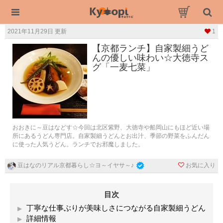
2021年11月29日 更新
1
【京都ランチ】自家製細うど
んの優しい味わい☆大徳寺ス
グ「一麦七菜」
おおきに～豆はなどす☆今回は北区紫野、大徳寺や船岡山にもほど近い場
所にあるうどん専門店。自家製細うどんとお出汁、季節の野菜をふんだん
に使った人気うどん。ランチでお邪魔しました。
お気に入り
豆はなのリアル京都暮らし☆ヨ～イヤサ～♪
目次
丁寧な仕事ぶりが美味しさにつながる自家製細うどん
詳細情報