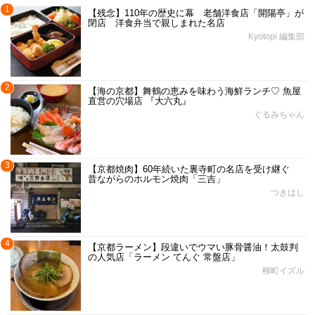
1
【残念】110年の歴史に幕 老舗洋食店「開陽亭」が
閉店 洋食弁当で親しまれた名店
Kyotopi 編集部
2
【海の京都】舞鶴の恵みを味わう海鮮ランチ♡ 魚屋
直営の穴場店 『大六丸』
ぐるみちゃん
3
【京都焼肉】60年続いた裏寺町の名店を受け継ぐ
昔ながらのホルモン焼肉「三吉」
つきはし
4
【京都ラーメン】段違いでウマい豚骨醤油！太鼓判
の人気店「ラーメン てんぐ 常盤店」
柳町イズル