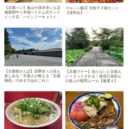
【京都パン】嵐山や清水寺にも店
マルシン飯店 生餃子３箱セット
舗展開中☆本場ベトナム式サンド
【送料込】
イッチ店「バインミーキョウト」
【京都朝さんぽ】四季折々の花も
【京都マナー】知らないと京都人
楽しめる！京都人が教える『京都
にイラっとされる！迷惑行為防止
御苑』の歩き方あれこれ☆
の路上の暗黙ルール【厳選４】