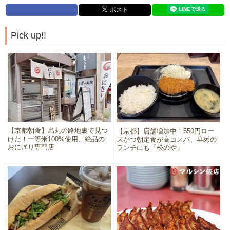
Pick up!!
【京都朝食】烏丸の路地裏で見つ
【京都】店舗増加中！550円ロー
けた！一等米100%使用、絶品の
スかつ朝定食が高コスパ、早めの
おにぎり専門店
ランチにも「松のや」