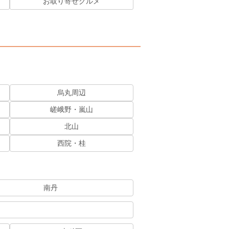
お取り寄せグルメ
烏丸周辺
嵯峨野・嵐山
北山
西院・桂
南丹