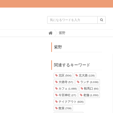

H
紫野
o
m
e
紫野
関連するキーワード
北区
北大路
(504)
(128)
大徳寺
ランチ
(57)
(3,039)
カフェ
鞍馬口
(1,688)
(64)
今宮神社
老舗
(27)
(1,050)
テイクアウト
(926)
散策
(709)