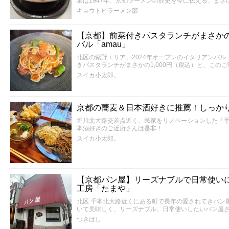
業は1947年、京都ラーメンの歴史を今に伝える、まさ
キョウトピラーメン部
【京都】前菜付きパスタランチがまさかの1
バル「amau」
北区の紫野エリア、2024年オープンのイタリアンバル
きパスタランチがまさかの1,000円（税込）と、この
スイカ小太郎。
京都の蕎麦＆日本酒好きに推薦！しっか
堀川北大路交差点近く、民家をリノベーションした「手
本酒好きのご近所さんは是非！
スイカ小太郎。
【京都パン屋】リーズナブルで日常使い
工房「たまや」
北区 千本北大路近くにある町で長年の愛されてきパン
いて美味しく、リーズナブル。日常使いしたいパン屋
つきはし