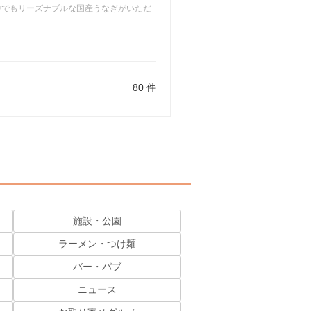
中でもリーズナブルな国産うなぎがいただ
80 件
施設・公園
ラーメン・つけ麺
バー・パブ
ニュース