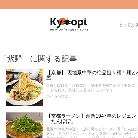
とってお
「紫野」に関する記事
【京都】 現地系中華の絶品担々麺！麺とめ
屋」
最寄り駅は地下鉄鞍馬口、現地系中華料理店「美喜屋
ットもあり、美味しく量もしっかりなり。
スイカ小太郎。
【京都ラーメン】創業1947年のレジェ
「たんぽぽ」
北区の佛教大学近くに店を構えるラーメン店「たんぽぽ
杯”は、見た目のインパクトとは裏腹に滋味深い味わい