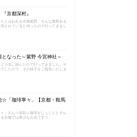
！『京都深村』
ったと云われる京都紫野。そんな紫野ある
販売されていると伺ったので行ってきまし
となった～紫野 今宮神社～
ると小耳に挟んだので行ってきました。そ
杯でしたので、その様子をご報告いたしま
能☆「珈琲寧々」【京都・鞍馬
寧々」さん☆深煎り珈琲をじっくりとネル
せる京都では希少なお店です☆