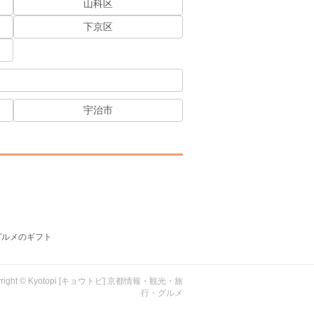
山科区
下京区
宇治市
グルメのギフト
yright © Kyotopi [キョウトピ] 京都情報・観光・旅
行・グルメ