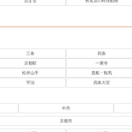
泊まる
有名店の料理動画
三条
四条
京都駅
一乗寺
松井山手
貴船・鞍馬
宇治
四条大宮
中丹
京都市