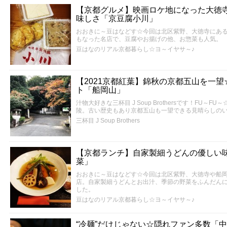
【京都グルメ】映画ロケ地になった大徳
味しさ「京豆腐小川」
おおきに～豆はなどす☆今回は北区紫野、大徳寺にあ
もなった名店で、豆腐やお揚げの他、お惣菜も人気。
豆はなのリアル京都暮らし☆ヨ～イヤサ～♪
【2021京都紅葉】錦秋の京都五山を一
ト「船岡山」
汁物大好きな三杯目 J Soup Brothersです！FU
陵。古い歴史もあり京都五山も一望できる見晴らしの
三杯目 J Soup Brothers
【京都ランチ】自家製細うどんの優しい
菜」
おおきに～豆はなどす☆今回は北区紫野、大徳寺や船
店。自家製細うどんとお出汁、季節の野菜をふんだん
した。
豆はなのリアル京都暮らし☆ヨ～イヤサ～♪
“冷麺”だけじゃない☆隠れファン多数「