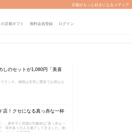
京都がもっと好きになるメディア
きの京都ギフト
無料会員登録
ログイン
しのセットが1,080円「美喜
」でランチ。種類は非常に豊富でお得なセ
ンド店！クセになる真っ赤な一杯
」。唐辛子と背脂が印象的な“真っ赤な一
で、長年多くの人を魅了してきました。創