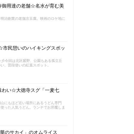
寺御用達の老舗☆名水が育む美
る明治創業の老舗京豆腐。映画のロケ地に
望☆市民憩いのハイキングスポッ
～FU～☆彡今回は北区紫野、公園もある孤立丘
いい、普段使いの紅葉スポット。
味わい☆大徳寺スグ「一麦七
岡山にもほど近い場所にあるうどん専門
に使った人気うどん。ランチでお邪魔しま
中華のサカイ」のオムライス