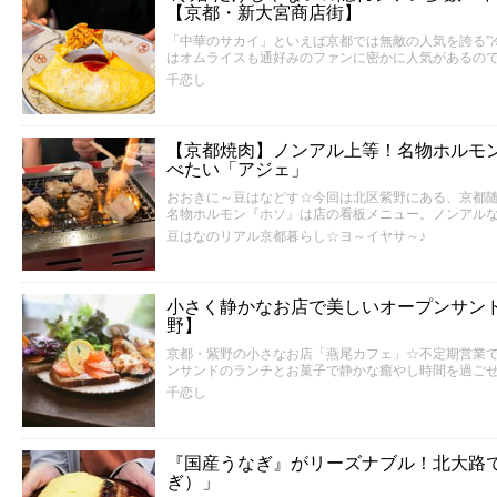
【京都・新大宮商店街】
「中華のサカイ」といえば京都では無敵の人気を誇る”
はオムライスも通好みのファンに密かに人気があるの
千恋し
【京都焼肉】ノンアル上等！名物ホルモ
べたい「アジェ」
おおきに～豆はなどす☆今回は北区紫野にある、京都
名物ホルモン『ホソ』は店の看板メニュー。ノンアル
豆はなのリアル京都暮らし☆ヨ～イヤサ～♪
小さく静かなお店で美しいオープンサン
野】
京都・紫野の小さなお店「燕尾カフェ」☆不定期営業
ンサンドのランチとお菓子で静かな癒やし時間を過ご
千恋し
『国産うなぎ』がリーズナブル！北大路
ぎ）」