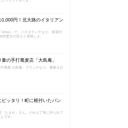
にレジェンド店です。
,000円！北大路のイタリアン
「amau」で、パスタランチなり。前菜付
ご時世驚きの安さと美味しさ。
り量の手打蕎麦店「大島庵」
打蕎麦 大島庵」でランチなり。蕎麦＆日
にピッタリ！町に根付いたパン
屋「たまや」さん。どれも丁寧に作られて
さんです。