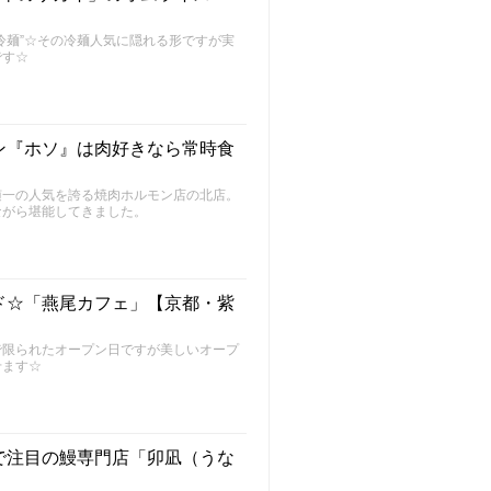
冷麺”☆その冷麺人気に隠れる形ですが実
です☆
ン『ホソ』は肉好きなら常時食
随一の人気を誇る焼肉ホルモン店の北店。
ながら堪能してきました。
ド☆「燕尾カフェ」【京都・紫
で限られたオープン日ですが美しいオープ
せます☆
で注目の鰻専門店「卯凪（うな