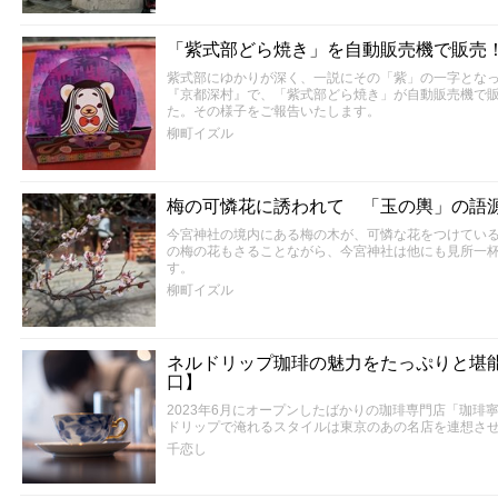
「紫式部どら焼き」を自動販売機で販売
紫式部にゆかりが深く、一説にその「紫」の一字とな
『京都深村』で、「紫式部どら焼き」が自動販売機で
た。その様子をご報告いたします。
柳町イズル
梅の可憐花に誘われて 「玉の輿」の語源
今宮神社の境内にある梅の木が、可憐な花をつけてい
の梅の花もさることながら、今宮神社は他にも見所一
す。
柳町イズル
ネルドリップ珈琲の魅力をたっぷりと堪
口】
2023年6月にオープンしたばかりの珈琲専門店「珈琲
ドリップで淹れるスタイルは東京のあの名店を連想さ
千恋し