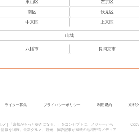
東山区
左京区
南区
伏見区
中京区
上京区
山城
八幡市
長岡京市
ライター募集
プライバシーポリシー
利用規約
京都
行・グルメ | 「京都がもっと好きになる。」をコンセプトに、メジャーから
Cop
け情報を網羅。最新グルメ、観光、体験記事が満載の地域密着メディア