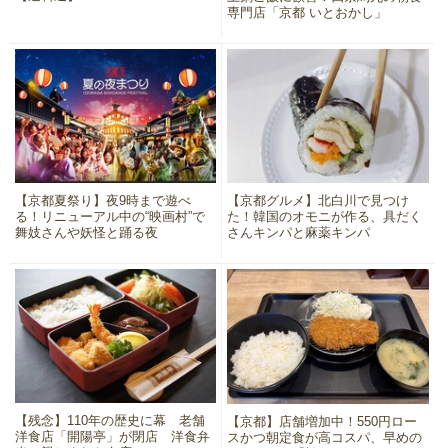
専門店「京都 いとおかし」
【京都夏祭り】夜9時まで遊べ
【京都グルメ】北白川で見つけ
る！リニューアル中の“映画村”で
た！韓国のオモニが作る、具だく
舞妓さんや妖怪と踊る夜
さんキンパと麻薬キンパ
【残念】110年の歴史に幕 老舗
【京都】店舗増加中！550円ロー
洋食店「開陽亭」が閉店 洋食弁
スかつ朝定食が高コスパ、早めの