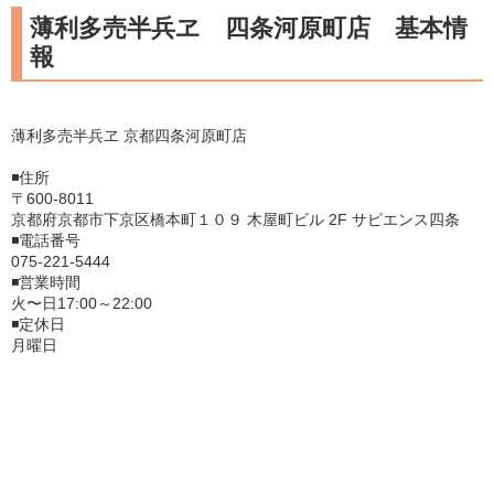
薄利多売半兵ヱ 四条河原町店 基本情
報
薄利多売半兵ヱ 京都四条河原町店
◾️住所
〒600-8011
京都府京都市下京区橋本町１０９ 木屋町ビル 2F サピエンス四条
◾️電話番号
075-221-5444
◾️営業時間
火〜日17:00～22:00
◾️定休日
月曜日