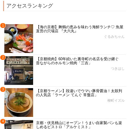
アクセスランキング
1
【海の京都】舞鶴の恵みを味わう海鮮ランチ♡ 魚屋
直営の穴場店 『大六丸』
ぐるみちゃん
2
【京都焼肉】60年続いた裏寺町の名店を受け継ぐ
昔ながらのホルモン焼肉「三吉」
つきはし
3
【京都ラーメン】段違いでウマい豚骨醤油！太鼓判
の人気店「ラーメン てんぐ 常盤店」
柳町イズル
4
京都・伏見桃山にオープン！うまい自家製パンも楽
しめるビストロ「アルケミスト」