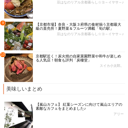
豆はなのリアル京都暮らし☆ヨ～イヤサ～♪
9
【京都市場】奈良・大阪３府県の食材揃う京都最大
級の直売所！夏野菜＆フルーツ満載「旬の駅」
豆はなのリアル京都暮らし☆ヨ～イヤサ～♪
10
京都駅近く！炭火焼の自家菜園野菜や和牛が楽しめ
る人気店！朝食も評判「炭棲堂」
スイカ小太郎。
美味しいまとめ
【嵐山カフェ】 紅葉シーズンに向けて嵐山エリアの
素敵なカフェをまとめました♪
アリー