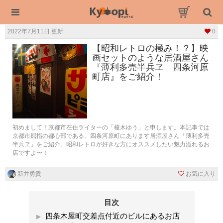
2022年7月11日 更新
0
【昭和レトロの極み！？】映
画セットのような居酒屋さん
『薄利多売半兵ヱ 四条河原
町店』をご紹介！
初めまして！京都市在住ライターの「榎木ゆう」と申します。本記事では
京都市屈指の都心部である、四条河原町にあります居酒屋さん「薄利多売
半兵ヱ」をご紹介。昭和レトロが好きな方にオススメしたい魅力溢れるお
店ですよ〜！
新井勇貴
お気に入り
目次
四条木屋町交差点付近のビルにあるお店