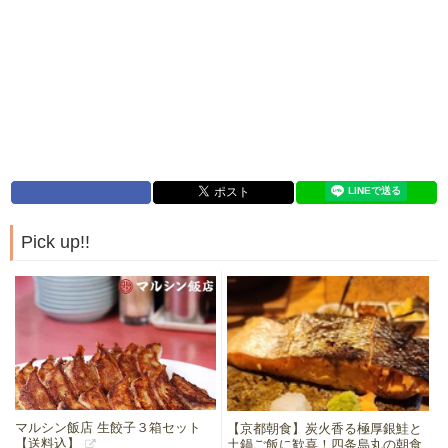
Pick up!!
マルシン飯店 生餃子３箱セット
【京都朝食】炭火香る極厚銀鮭と
【送料込】
土鍋ご飯に歓喜！四条烏丸の朝食