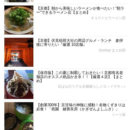
【京都】朝から美味しいラーメンが食べたい！“朝ラ
ー”できるラーメン店【まとめ】
キョウトピラーメン部
【京都】伏見稲荷大社の周辺グルメ・ランチ 参拝
後に寄りたい『厳選 10店舗』
Kyotopi まとめ部
【保存版】この夏に制覇しておきたい！京都有名老
舗店のオススメ絶品かき氷！！【厳選４店】【まと
め】
豆はなのリアル京都暮らし☆ヨ～イヤサ～♪
【創業300年】京甘味の神髄に感動！名物くずきりは
必食！「祇園 鍵善良房（かぎぜんよしふさ）」
ミート姫