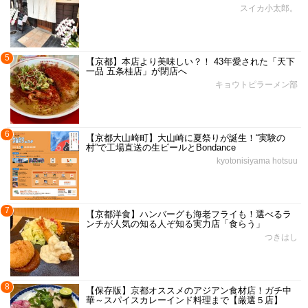
スイカ小太郎。
5
【京都】本店より美味しい？！ 43年愛された「天下
一品 五条桂店」が閉店へ
キョウトピラーメン部
6
【京都大山崎町】大山崎に夏祭りが誕生！“実験の
村”で工場直送の生ビールとBondance
kyotonisiyama hotsuu
7
【京都洋食】ハンバーグも海老フライも！選べるラ
ンチが人気の知る人ぞ知る実力店「食らう」
つきはし
8
【保存版】京都オススメのアジアン食材店！ガチ中
華～スパイスカレーインド料理まで【厳選５店】