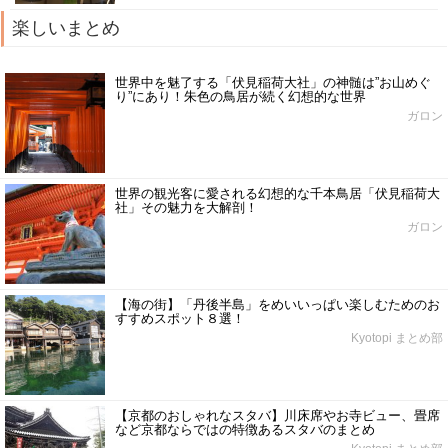
楽しいまとめ
世界中を魅了する「伏見稲荷大社」の神髄は”お山めぐ
り”にあり！朱色の鳥居が続く幻想的な世界
ガロン
世界の観光客に愛される幻想的な千本鳥居「伏見稲荷大
社」その魅力を大解剖！
ガロン
【海の街】「丹後半島」をめいいっぱい楽しむためのお
すすめスポット８選！
Kyotopi まとめ部
【京都のおしゃれなスタバ】川床席やお寺ビュー、畳席
など京都ならではの特徴あるスタバのまとめ