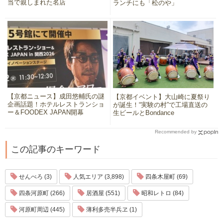
当で親しまれた名店
ランチにも「松のや」
【京都ニュース】成田悠輔氏の謎
【京都イベント】大山崎に夏祭り
企画話題！ホテルレストランショ
が誕生！“実験の村”で工場直送の
ー＆FOODEX JAPAN開幕
生ビールとBondance
Recommended by
この記事のキーワード
せんべろ (3)
人気エリア (3,898)
四条木屋町 (69)
四条河原町 (266)
居酒屋 (551)
昭和レトロ (84)
河原町周辺 (445)
薄利多売半兵ヱ (1)