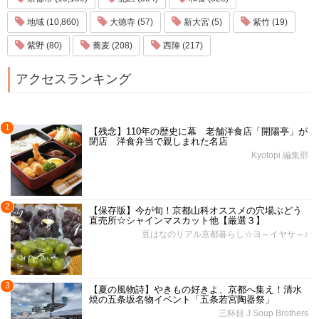
地域 (10,860)
大徳寺 (57)
新大宮 (5)
紫竹 (19)
紫野 (80)
蕎麦 (208)
西陣 (217)
アクセスランキング
1
【残念】110年の歴史に幕 老舗洋食店「開陽亭」が
閉店 洋食弁当で親しまれた名店
Kyotopi 編集部
2
【保存版】今が旬！京都山科オススメの穴場ぶどう
直売所☆シャインマスカット他【厳選３】
豆はなのリアル京都暮らし☆ヨ～イヤサ～♪
3
【夏の風物詩】やきもの好きよ、京都へ集え！清水
焼の五条坂名物イベント「五条若宮陶器祭」
三杯目 J Soup Brothers