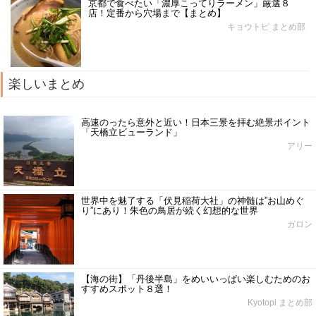
京都で食べたい「濃厚こってりラーメン」厳選８
店！定番から穴場まで【まとめ】
キョウトピ まとめ部
楽しいまとめ
高速のったら意外と近い！日本三景を拝む絶景ポイント
「天橋立ビューランド」
アリー
世界中を魅了する「伏見稲荷大社」の神髄は”お山めぐ
り”にあり！朱色の鳥居が続く幻想的な世界
ガロン
【海の街】「丹後半島」をめいいっぱい楽しむためのお
すすめスポット８選！
Kyotopi まとめ部