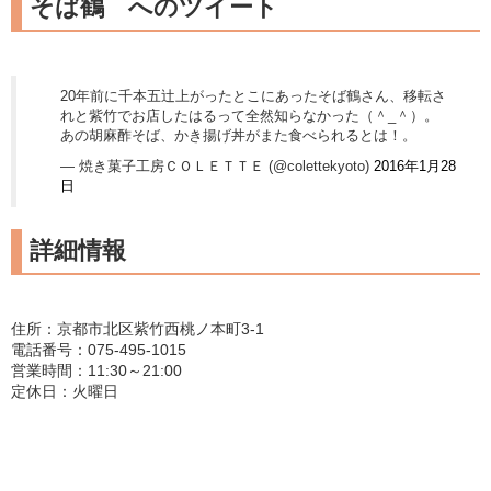
そば鶴 へのツイート
20年前に千本五辻上がったとこにあったそば鶴さん、移転さ
れと紫竹でお店したはるって全然知らなかった（＾_＾）。
あの胡麻酢そば、かき揚げ丼がまた食べられるとは！。
— 焼き菓子工房ＣＯＬＥＴＴＥ (@colettekyoto)
2016年1月28
日
詳細情報
住所：京都市北区紫竹西桃ノ本町3-1
電話番号：075-495-1015
営業時間：11:30～21:00
定休日：火曜日