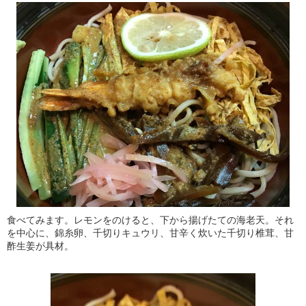
食べてみます。レモンをのけると、下から揚げたての海老天。それ
を中心に、錦糸卵、千切りキュウリ、甘辛く炊いた千切り椎茸、甘
酢生姜が具材。