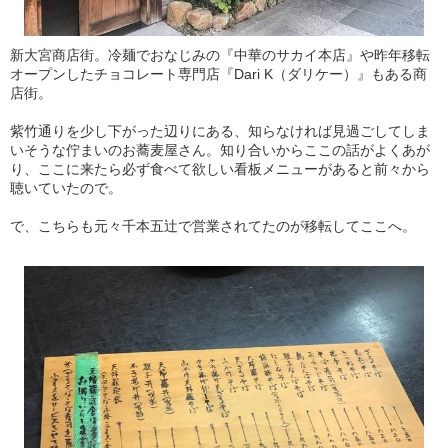
新大宮商店街。冷麺でおなじみの『中華のサカイ本店』や昨年移転
オープンしたチョコレート専門店『Dari K（ダリケー）』もある商
店街。
紫竹通りを少し下がった辺りにある、知らなければ見過ごしてしま
いそうな佇まいのお蕎麦屋さん。知り合いからここの話がよくあが
り、ここに来たら必ず食べて欲しい看板メニューがあると前々から
聴いていたので。
で、こちらも元々千本五辻で営業されてたのが移転してここへ。