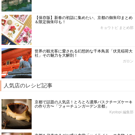
【保存版】新春の初詣に集めたい、京都の御朱印まとめ
＆限定御朱印も！
キョウトピ まとめ部
世界の観光客に愛される幻想的な千本鳥居「伏見稲荷大
社」その魅力を大解剖！
ガロン
人気店のレシピ記事
京都で話題の人気店！とろとろ濃厚バスクチーズケーキ
の作り方〜「フォーチュンガーデン京都」
Kyotopi 編集部