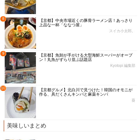
8
【京都】中央市場近くの豚骨ラーメン店！あっさり
上品な一杯「ななつ屋」
スイカ小太郎。
9
【京都】魚卸が手がける大型海鮮スーパーがオープ
ン！丸魚がずらり並ぶ話題店
Kyotopi 編集部
10
【京都グルメ】北白川で見つけた！韓国のオモニが
作る、具だくさんキンパと麻薬キンパ
葵
美味しいまとめ