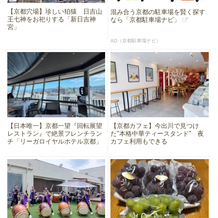
【京都穴場】珍しい狛猿 日吉山
混み合う京都の駐車場を賢く探す
王七神をお祀りする「新日吉神
なら「京都駐車場ナビ」
宮」
AD（京都駐車場ナビ）
【日本唯一】京都一望『回転展望
【京都カフェ】今出川で見つけ
レストラン』で絶景フレンチラン
た"本格中華ティースタンド" 夜
チ「リーガロイヤルホテル京都」
カフェ利用もできる