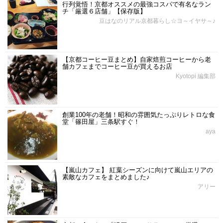
行列覚悟！京都オススメの最強コスパで有名なラン
チ「厳選６店舗」【保存版】
豆はなのリアル京都暮らし☆ヨ～イヤサ～♪
【京都コーヒー豆まとめ】自家焙煎コーヒーから老
舗カフェまでコーヒー豆が買えるお店
Kyotopi 編集部
創業100年の老舗！昭和の雰囲気たっぷりレトロな食
堂「篠田屋」三条駅すぐ！
aya
【嵐山カフェ】 紅葉シーズンに向けて嵐山エリアの
素敵なカフェをまとめました♪
アリー