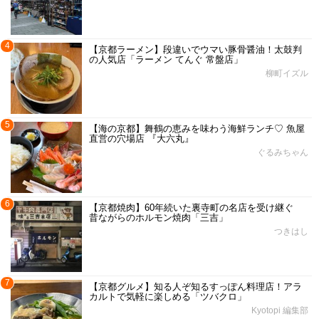
4
【京都ラーメン】段違いでウマい豚骨醤油！太鼓判
の人気店「ラーメン てんぐ 常盤店」
柳町イズル
5
【海の京都】舞鶴の恵みを味わう海鮮ランチ♡ 魚屋
直営の穴場店 『大六丸』
ぐるみちゃん
6
【京都焼肉】60年続いた裏寺町の名店を受け継ぐ
昔ながらのホルモン焼肉「三吉」
つきはし
7
【京都グルメ】知る人ぞ知るすっぽん料理店！アラ
カルトで気軽に楽しめる「ツバクロ」
Kyotopi 編集部