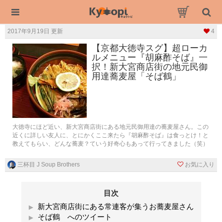
2017年9月19日 更新
4
【京都大徳寺スグ】超ローカ
ルメニュー『胡麻酢そば』一
択！新大宮商店街の地元民御
用達蕎麦屋「そば鶴」
大徳寺にほど近い、新大宮商店街にある地元民御用達の蕎麦屋さん。この
近くに詳しい友人に、とにかくここ来たら『胡麻酢そば』は食っとけ！と
教えてもらい、どんな蕎麦？ていう好奇心もあって行ってきました（笑）
三杯目 J Soup Brothers
お気に入り
目次
新大宮商店街にある常連客が集うお蕎麦屋さん
そば鶴 へのツイート