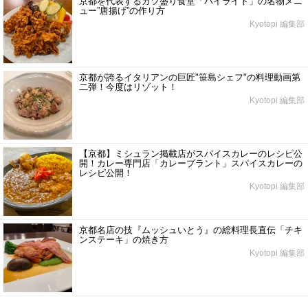
京都を代表するガツ盛り食堂「ハイライト」の名物メニ
ュー”唐揚げ”の作り方
Kyotopi 編集部
京都が誇るイタリアンの巨匠"笹島シェフ"の料理動画第
二弾！今度はリゾット！
Kyotopi 編集部
【京都】ミシュラン掲載店がスパイスカレーのレシピ公
開！カレー専門店「カレープラント」スパイスカレーの
レシピ公開！
Kyotopi 編集部
京都名店の技『ムッシュいとう』の総料理長直伝「チキ
ンステーキ」の焼き方
Kyotopi 編集部