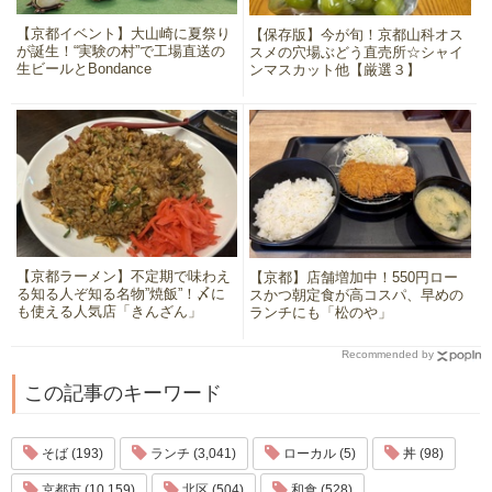
【京都イベント】大山崎に夏祭り
【保存版】今が旬！京都山科オス
が誕生！“実験の村”で工場直送の
スメの穴場ぶどう直売所☆シャイ
生ビールとBondance
ンマスカット他【厳選３】
【京都ラーメン】不定期で味わえ
【京都】店舗増加中！550円ロー
る知る人ぞ知る名物”焼飯”！〆に
スかつ朝定食が高コスパ、早めの
も使える人気店「きんざん」
ランチにも「松のや」
Recommended by
この記事のキーワード
そば (193)
ランチ (3,041)
ローカル (5)
丼 (98)
京都市 (10,159)
北区 (504)
和食 (528)