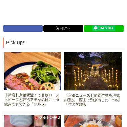
Pick up!!
【新店】京都駅近くで名物ロース
【京都ニュース】放置竹林を地域
トビーフと洋風アテを気軽に！昼
の宝に 西山で動き出した二つの
飲みでもできる「SUNS」
「竹の学び舎」