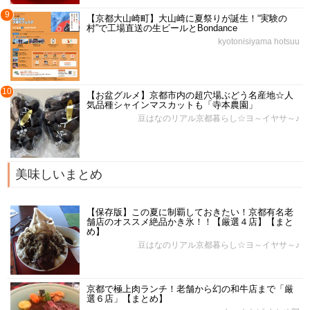
9
【京都大山崎町】大山崎に夏祭りが誕生！“実験の
村”で工場直送の生ビールとBondance
kyotonisiyama hotsuu
10
【お盆グルメ】京都市内の超穴場ぶどう名産地☆人
気品種シャインマスカットも「寺本農園」
豆はなのリアル京都暮らし☆ヨ～イヤサ～♪
美味しいまとめ
【保存版】この夏に制覇しておきたい！京都有名老
舗店のオススメ絶品かき氷！！【厳選４店】【まと
め】
豆はなのリアル京都暮らし☆ヨ～イヤサ～♪
京都で極上肉ランチ！老舗から幻の和牛店まで「厳
選６店」【まとめ】