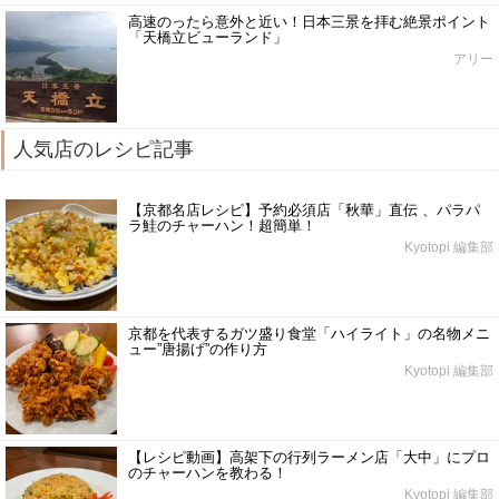
高速のったら意外と近い！日本三景を拝む絶景ポイント
「天橋立ビューランド」
アリー
人気店のレシピ記事
【京都名店レシピ】予約必須店「秋華」直伝 、パラパ
ラ鮭のチャーハン！超簡単！
Kyotopi 編集部
京都を代表するガツ盛り食堂「ハイライト」の名物メニ
ュー”唐揚げ”の作り方
Kyotopi 編集部
【レシピ動画】高架下の行列ラーメン店「大中」にプロ
のチャーハンを教わる！
Kyotopi 編集部