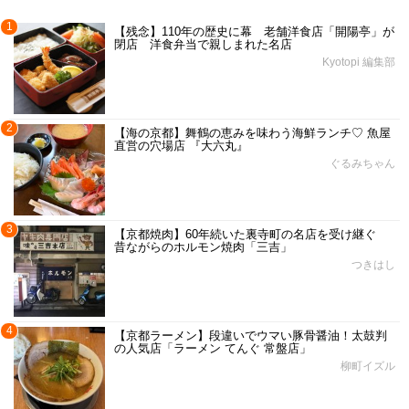
1
【残念】110年の歴史に幕 老舗洋食店「開陽亭」が
閉店 洋食弁当で親しまれた名店
Kyotopi 編集部
2
【海の京都】舞鶴の恵みを味わう海鮮ランチ♡ 魚屋
直営の穴場店 『大六丸』
ぐるみちゃん
3
【京都焼肉】60年続いた裏寺町の名店を受け継ぐ
昔ながらのホルモン焼肉「三吉」
つきはし
4
【京都ラーメン】段違いでウマい豚骨醤油！太鼓判
の人気店「ラーメン てんぐ 常盤店」
柳町イズル