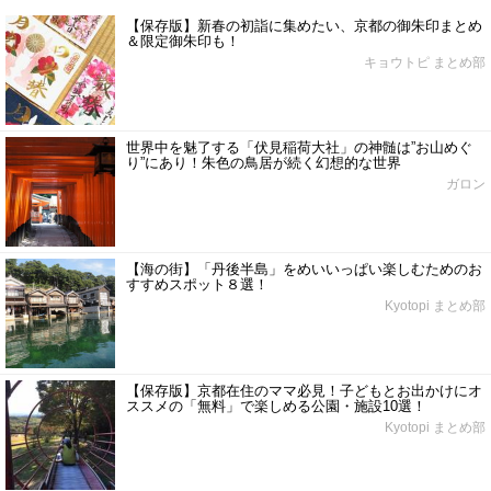
【保存版】新春の初詣に集めたい、京都の御朱印まとめ
＆限定御朱印も！
キョウトピ まとめ部
世界中を魅了する「伏見稲荷大社」の神髄は”お山めぐ
り”にあり！朱色の鳥居が続く幻想的な世界
ガロン
【海の街】「丹後半島」をめいいっぱい楽しむためのお
すすめスポット８選！
Kyotopi まとめ部
【保存版】京都在住のママ必見！子どもとお出かけにオ
ススメの「無料」で楽しめる公園・施設10選！
Kyotopi まとめ部