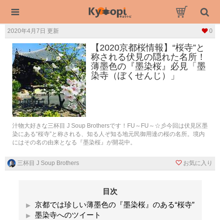
2020年4月7日 更新
0
【2020京都桜情報】“桜寺”と
称される伏見の隠れた名所！
薄墨色の『墨染桜』必見「墨
染寺（ぼくせんじ）」
汁物大好きな三杯目 J Soup Brothersです！FU～FU～☆彡今回は伏見区墨
染にある“桜寺”と称される、知る人ぞ知る地元民御用達の桜の名所。境内
にはその名の由来となる『墨染桜』が開花中。
三杯目 J Soup Brothers
お気に入り
目次
京都では珍しい薄墨色の『墨染桜』のある“桜寺”
墨染寺へのツイート