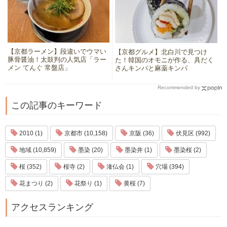
【京都ラーメン】段違いでウマい
【京都グルメ】北白川で見つけ
豚骨醤油！太鼓判の人気店「ラー
た！韓国のオモニが作る、具だく
メン てんぐ 常盤店」
さんキンパと麻薬キンパ
Recommended by
この記事のキーワード
2010 (1)
京都市 (10,158)
京阪 (36)
伏見区 (992)
地域 (10,859)
墨染 (20)
墨染井 (1)
墨染桜 (2)
桜 (352)
桜寺 (2)
潅仏会 (1)
穴場 (394)
花まつり (2)
花祭り (1)
黄桜 (7)
アクセスランキング