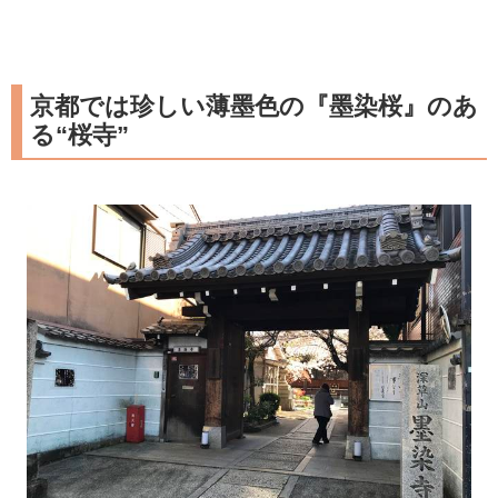
京都では珍しい薄墨色の『墨染桜』のあ
る“桜寺”