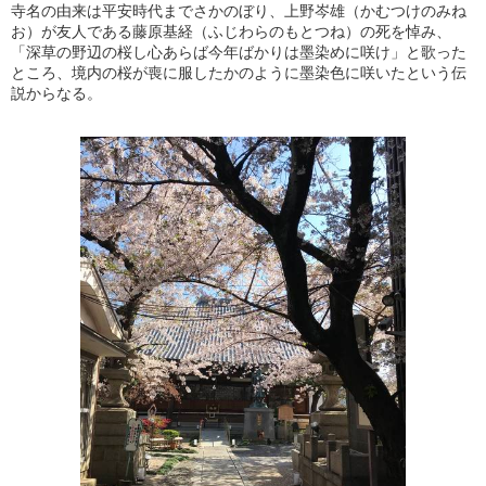
寺名の由来は平安時代までさかのぼり、上野岑雄（かむつけのみね
お）が友人である藤原基経（ふじわらのもとつね）の死を悼み、
「深草の野辺の桜し心あらば今年ばかりは墨染めに咲け」と歌った
ところ、境内の桜が喪に服したかのように墨染色に咲いたという伝
説からなる。