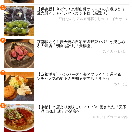
5
【保存版】今が旬！京都山科オススメの穴場ぶどう
直売所☆シャインマスカット他【厳選３】
豆はなのリアル京都暮らし☆ヨ～イヤサ～♪
6
京都駅近く！炭火焼の自家菜園野菜や和牛が楽しめ
る人気店！朝食も評判「炭棲堂」
スイカ小太郎。
7
【京都洋食】ハンバーグも海老フライも！選べるラ
ンチが人気の知る人ぞ知る実力店「食らう」
つきはし
8
【京都】本店より美味しい？！ 43年愛された「天下
一品 五条桂店」が閉店へ
キョウトピラーメン部