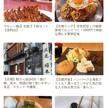
マルシン飯店 生餃子３箱セット
【京都ランチ】市役所近くの秘密
【送料込】
基地でかぶりつく！1000円で肉欲
を満たす豚卵定食
【京都】駅から徒歩0分！揚げ
【京都洋食】ハンバーグも海老フ
物、炭火、地酒が揃う使いやすい
ライも！選べるランチが人気の知
良店「スタンド 中書島」
る人ぞ知る実力店「食らう」