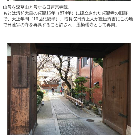
山号を深草山と号する日蓮宗寺院。
もとは清和天皇の貞観16年（874年）に建立された貞観寺の旧跡
で、天正年間（16世紀後半）、増長院日秀上人が豊臣秀吉にこの地
で日蓮宗の寺を再興すること許され、墨染櫻寺として再興。