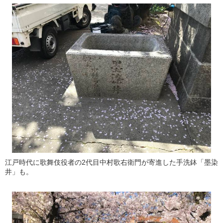
江戸時代に歌舞伎役者の2代目中村歌右衛門が寄進した手洗鉢「墨染
井」も。