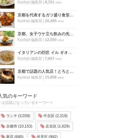
Kyotopi 編集部
|
8,701
view
京都を代表するガツ盛り食堂「ハイライト」の名物メニュー”唐揚げ”の作り方
Kyotopi 編集部
|
20,485
view
京都、女子ウケ立ち飲みの先駆者「すいば」の人気メニュー『ポテトサラダ』の作り方
Kyotopi 編集部
|
12,550
view
イタリアンの巨匠 イル ギオットーネ笹島シェフ直伝「ボンゴレビアンコ」の作り方
Kyotopi 編集部
|
7,667
view
京都で話題の人気店！とろとろ濃厚バスクチーズケーキの作り方〜「フォーチュンガーデン京都」
Kyotopi 編集部
|
15,898
view
人気のキーワード
いま話題になっているキーワード
ランチ (3,039)
中京区 (2,319)
京都市 (10,153)
左京区 (1,629)
新店 (680)
伏見区 (992)