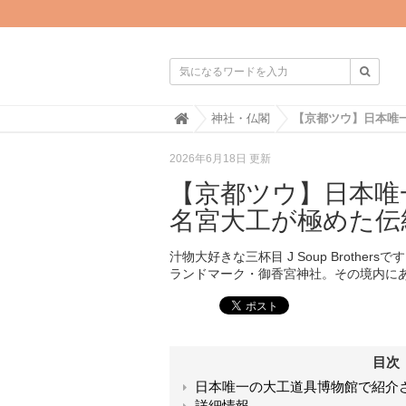

H
神社・仏閣
o
m
2026年6月18日 更新
e
【京都ツウ】日本唯
名宮大工が極めた伝
汁物大好きな三杯目 J Soup Broth
ランドマーク・御香宮神社。その境内に
目次
日本唯一の大工道具博物館で紹介
詳細情報