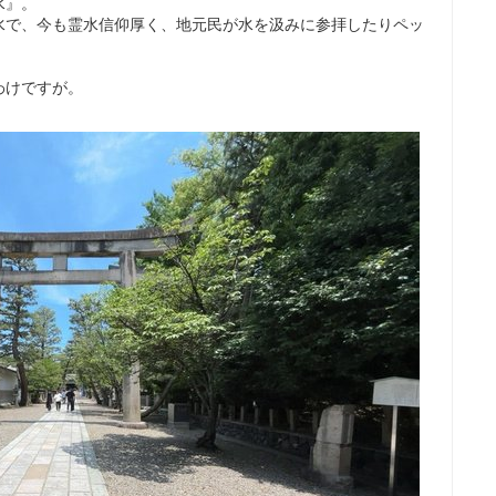
水』。
水で、今も霊水信仰厚く、地元民が水を汲みに参拝したりペッ
わけですが。