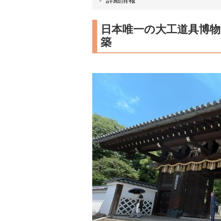
日本唯一の大工道具博
築