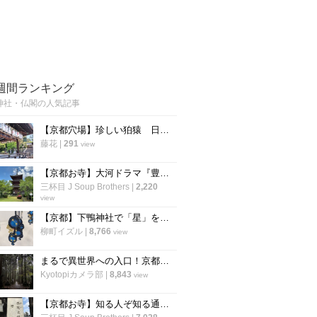
週間ランキング
神社・仏閣の人気記事
【京都穴場】珍しい狛猿 日吉山王七神をお祀りする「新日吉神宮」
藤花
|
291
view
【京都お寺】大河ドラマ『豊臣兄弟』で注目☆秀吉が一夜で三重塔建立の通称“宝寺”「宝積寺」
三杯目 J Soup Brothers
|
2,220
view
【京都】下鴨神社で「星」をモチーフにした「四季守」が限定授与
柳町イズル
|
8,766
view
まるで異世界への入口！京都の穴場パワースポット「賀茂神社」【京北町】
Kyotopiカメラ部
|
8,843
view
【京都お寺】知る人ぞ知る通称『賽（さい）の河原』で知られる西院立地「高山寺」