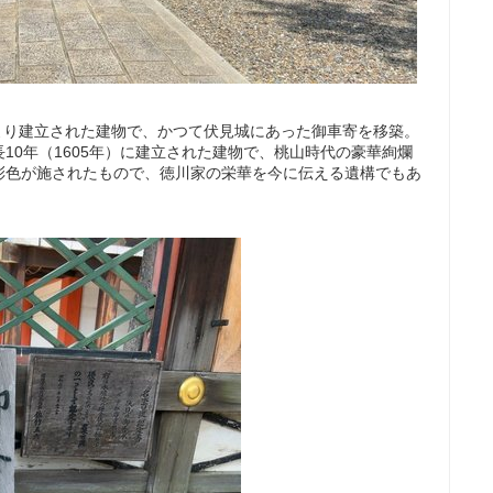
により建立された建物で、かつて伏見城にあった御車寄を移築。
10年（1605年）に建立された建物で、桃山時代の豪華絢爛
彩色が施されたもので、徳川家の栄華を今に伝える遺構でもあ