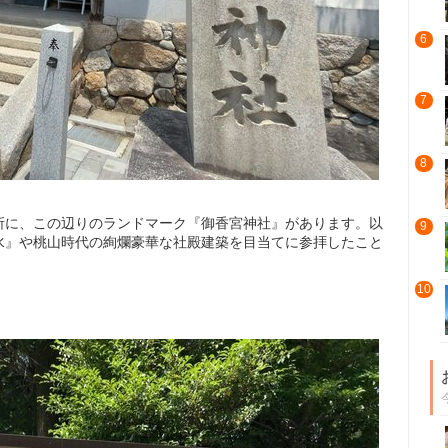
6
7
8
所に、この辺りのランドマーク『御香宮神社』があります。以
9
水』や桃山時代の絢爛豪華な社殿建築を目当てに参拝したこと
10