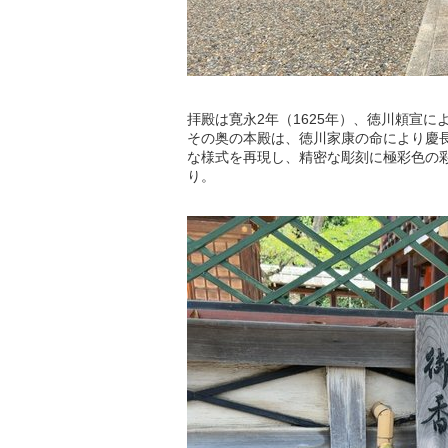
拝殿は寛永2年（1625年）、徳川頼宣
その奥の本殿は、徳川家康の命により慶長
な様式を再現し、精密な彫刻に極彩色の
り。