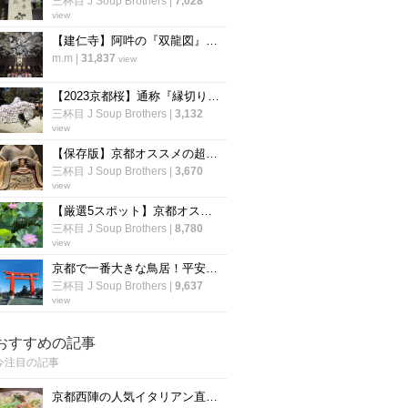
三杯目 J Soup Brothers
|
7,028
view
【建仁寺】阿吽の『双龍図』は圧巻の迫力！一見の価値あり♪【京都 祇園】
m.m
|
31,837
view
【2023京都桜】通称『縁切り神社』は行列必至☆参道の桜はまだつぼみ「安井金比羅宮」
三杯目 J Soup Brothers
|
3,132
view
【保存版】京都オススメの超マニアック仏像☆開胸から釈迦顔～口から小仏像【厳選５件】
三杯目 J Soup Brothers
|
3,670
view
【厳選5スポット】京都オススメ夏の花『蓮』が美しい寺院☆京都ツウ知る穴場～世界遺産まで
三杯目 J Soup Brothers
|
8,780
view
京都で一番大きな鳥居！平安京建築を模した明治創建の神社「平安神宮」
三杯目 J Soup Brothers
|
9,637
view
おすすめの記事
今注目の記事
京都西陣の人気イタリアン直伝「アンチョビのオイルパスタ」の作り方