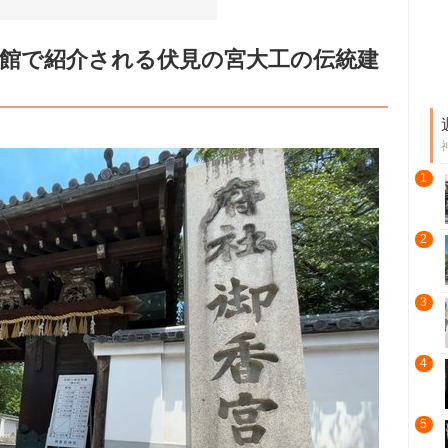
物館で紹介される伏見の宮大工の伝統建
1
2
3
4
5