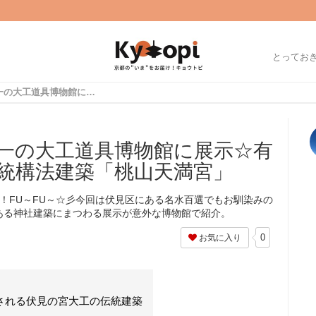
とってお
【京都ツウ】日本唯一の大工道具博物館に展示☆有名宮大工が極めた伝統構法建築「桃山天満宮」
一の大工道具博物館に展示☆有
統構法建築「桃山天満宮」
ersです！FU～FU～☆彡今回は伏見区にある名水百選でもお馴染みの
ある神社建築にまつわる展示が意外な博物館で紹介。
0
お気に入り
される伏見の宮大工の伝統建築