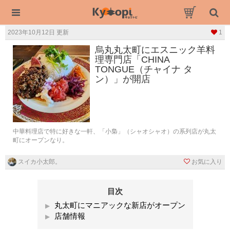
2023年10月12日 更新
1
烏丸丸太町にエスニック羊料
理専門店「CHINA
TONGUE（チャイナ タ
ン）」が開店
中華料理店で特に好きな一軒、「小梟」（シャオシャオ）の系列店が丸太
町にオープンなり。
スイカ小太郎。
お気に入り
目次
丸太町にマニアックな新店がオープン
店舗情報