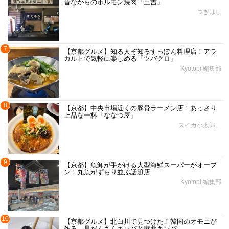
昔ながらのホルモン焼肉「三吉」
つきはし
7
【京都グルメ】知る人ぞ知るすっぽん料理店！アラ
カルトで気軽に楽しめる「ツバクロ」
Kyotopi 編集部
8
【京都】中央市場近くの豚骨ラーメン店！あっさり
上品な一杯「ななつ屋」
スイカ小太郎。
9
【京都】魚卸が手がける大型海鮮スーパーがオープ
ン！丸魚がずらり並ぶ話題店
Kyotopi 編集部
10
【京都グルメ】北白川で見つけた！韓国のオモニが
作る、具だくさんキンパと麻薬キンパ