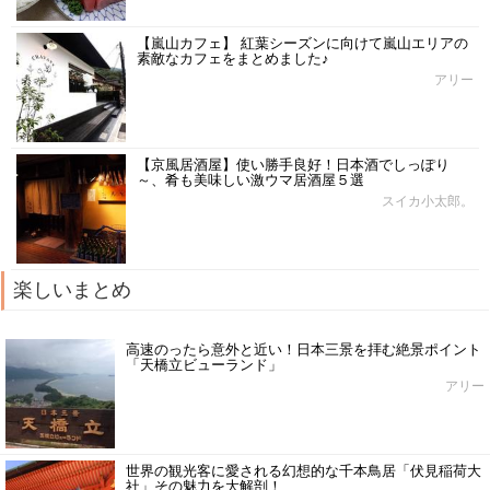
【嵐山カフェ】 紅葉シーズンに向けて嵐山エリアの
素敵なカフェをまとめました♪
アリー
【京風居酒屋】使い勝手良好！日本酒でしっぽり
～、肴も美味しい激ウマ居酒屋５選
スイカ小太郎。
楽しいまとめ
高速のったら意外と近い！日本三景を拝む絶景ポイント
「天橋立ビューランド」
アリー
世界の観光客に愛される幻想的な千本鳥居「伏見稲荷大
社」その魅力を大解剖！