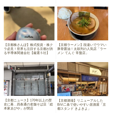
【京都株さんぽ】株式投資・株ク
【京都ラーメン】段違いでウマい
ラ必見！世界も注目する京都が誇
豚骨醤油！太鼓判の人気店「ラー
る半導体関連会社【厳選５社】
メン てんぐ 常盤店」
【京都ニュース】170年以上の歴
【京都酒場】リニューアルした
史に幕…四条通の老舗そば店「総
BiVi二条で使いやすい居酒屋「京
本家ゑびや」が閉店
都スタンド きよきよ」