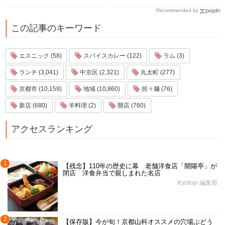
Recommended by
この記事のキーワード
エスニック (58)
スパイスカレー (122)
ラム (3)
ランチ (3,041)
中京区 (2,321)
丸太町 (277)
京都市 (10,159)
地域 (10,860)
担々麺 (76)
新店 (680)
羊料理 (2)
開店 (760)
アクセスランキング
1
【残念】110年の歴史に幕 老舗洋食店「開陽亭」が
閉店 洋食弁当で親しまれた名店
Kyotopi 編集部
2
【保存版】今が旬！京都山科オススメの穴場ぶどう