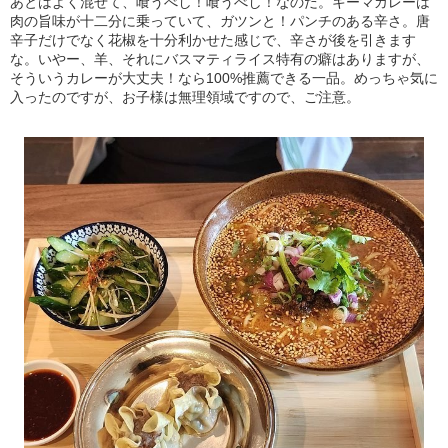
あとはよく混ぜて、喰うべし！喰うべし！なのだ。キーマカレーは
肉の旨味が十二分に乗っていて、ガツンと！パンチのある辛さ。唐
辛子だけでなく花椒を十分利かせた感じで、辛さが後を引きます
な。いやー、羊、それにバスマティライス特有の癖はありますが、
そういうカレーが大丈夫！なら100%推薦できる一品。めっちゃ気に
入ったのですが、お子様は無理領域ですので、ご注意。