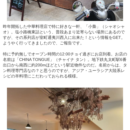
昨年開拓した中華料理店で特に好きな一軒、「小梟」（シャオシャ
オ）。塩小路橋東詰という、普段あまり近寄らない場所にあるので
すが、その系列店が室町通夷川西入に出来た！という情報をGET。
ようやく行ってきましたので、ご報告です。
特に予約無しでオープン時間の12:00チョイ過ぎにお店到着。お店の
名前は「CHINA TONGUE」（チャイナ タン）。地下鉄丸太町駅6番
出口から南西に約200mほどという駅近物件なのだ。名前からは、タ
ン料理専門店なの？と思うのですが、アジア・ユーラシア大陸系レ
シピの羊料理にこだわっておられる模様。