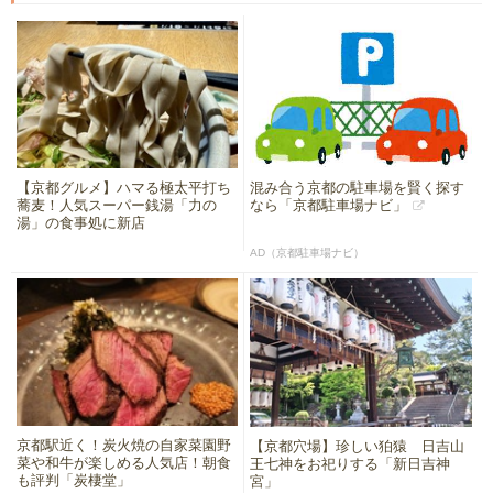
【京都グルメ】ハマる極太平打ち
混み合う京都の駐車場を賢く探す
蕎麦！人気スーパー銭湯「力の
なら「京都駐車場ナビ」
湯」の食事処に新店
AD（京都駐車場ナビ）
京都駅近く！炭火焼の自家菜園野
【京都穴場】珍しい狛猿 日吉山
菜や和牛が楽しめる人気店！朝食
王七神をお祀りする「新日吉神
も評判「炭棲堂」
宮」