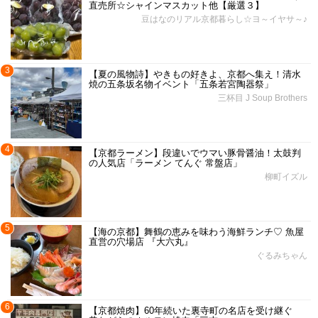
直売所☆シャインマスカット他【厳選３】
豆はなのリアル京都暮らし☆ヨ～イヤサ～♪
3
【夏の風物詩】やきもの好きよ、京都へ集え！清水
焼の五条坂名物イベント「五条若宮陶器祭」
三杯目 J Soup Brothers
4
【京都ラーメン】段違いでウマい豚骨醤油！太鼓判
の人気店「ラーメン てんぐ 常盤店」
柳町イズル
5
【海の京都】舞鶴の恵みを味わう海鮮ランチ♡ 魚屋
直営の穴場店 『大六丸』
ぐるみちゃん
6
【京都焼肉】60年続いた裏寺町の名店を受け継ぐ