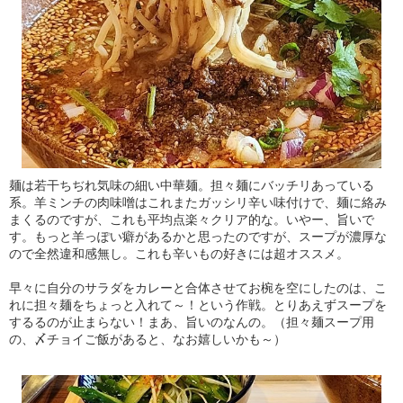
麺は若干ちぢれ気味の細い中華麺。担々麺にバッチリあっている
系。羊ミンチの肉味噌はこれまたガッシリ辛い味付けで、麺に絡み
まくるのですが、これも平均点楽々クリア的な。いやー、旨いで
す。もっと羊っぽい癖があるかと思ったのですが、スープが濃厚な
ので全然違和感無し。これも辛いもの好きには超オススメ。
早々に自分のサラダをカレーと合体させてお椀を空にしたのは、こ
れに担々麺をちょっと入れて～！という作戦。とりあえずスープを
するるのが止まらない！まあ、旨いのなんの。（担々麺スープ用
の、〆チョイご飯があると、なお嬉しいかも～）