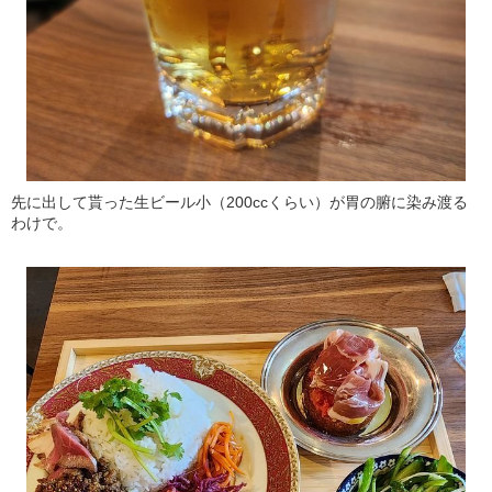
先に出して貰った生ビール小（200ccくらい）が胃の腑に染み渡る
わけで。