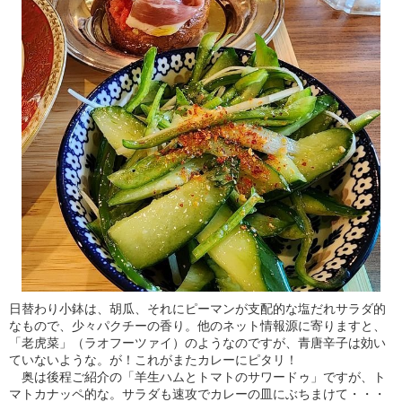
日替わり小鉢は、胡瓜、それにピーマンが支配的な塩だれサラダ的
なもので、少々パクチーの香り。他のネット情報源に寄りますと、
「老虎菜」（ラオフーツァイ）のようなのですが、青唐辛子は効い
ていないような。が！これがまたカレーにピタリ！
奥は後程ご紹介の「羊生ハムとトマトのサワードゥ」ですが、ト
マトカナッペ的な。サラダも速攻でカレーの皿にぶちまけて・・・