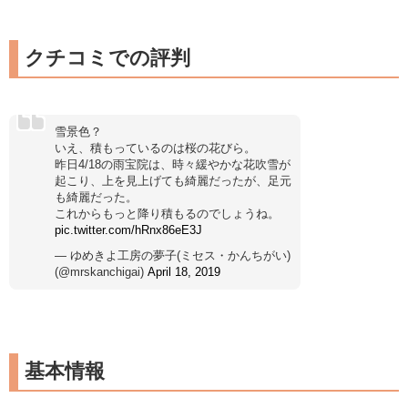
クチコミでの評判
雪景色？
いえ、積もっているのは桜の花びら。
昨日4/18の雨宝院は、時々緩やかな花吹雪が
起こり、上を見上げても綺麗だったが、足元
も綺麗だった。
これからもっと降り積もるのでしょうね。
pic.twitter.com/hRnx86eE3J
— ゆめきよ工房の夢子(ミセス・かんちがい)
(@mrskanchigai)
April 18, 2019
基本情報