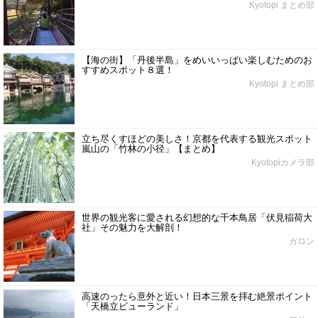
Kyotopi まとめ部
【海の街】「丹後半島」をめいいっぱい楽しむためのお
すすめスポット８選！
Kyotopi まとめ部
立ち尽くすほどの美しさ！京都を代表する観光スポット
嵐山の「竹林の小径」【まとめ】
Kyotopiカメラ部
世界の観光客に愛される幻想的な千本鳥居「伏見稲荷大
社」その魅力を大解剖！
ガロン
高速のったら意外と近い！日本三景を拝む絶景ポイント
「天橋立ビューランド」