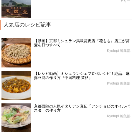
アリー
人気店のレシピ記事
【動画】京都ミシュラン掲載蕎麦店『花もも』店主が蕎
麦を打つすべて
Kyotopi 編集部
【レシピ動画】ミシュランシェフ直伝レシピ！絶品、麻
婆豆腐の作り方『中国料理 菜格』
Kyotopi 編集部
京都西陣の人気イタリアン直伝「アンチョビのオイルパ
スタ」の作り方
Kyotopi 編集部