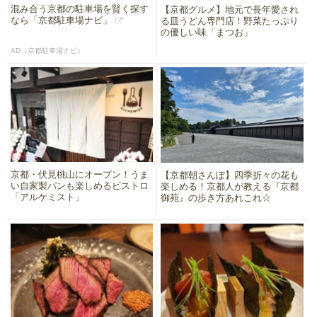
混み合う京都の駐車場を賢く探す
【京都グルメ】地元で長年愛され
なら「京都駐車場ナビ」
る皿うどん専門店！野菜たっぷり
の優しい味「まつお」
AD（京都駐車場ナビ）
京都・伏見桃山にオープン！うま
【京都朝さんぽ】四季折々の花も
い自家製パンも楽しめるビストロ
楽しめる！京都人が教える『京都
「アルケミスト」
御苑』の歩き方あれこれ☆