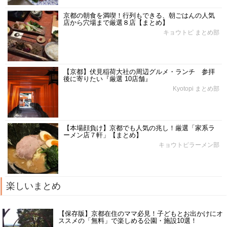
京都の朝食を満喫！行列もできる、朝ごはんの人気
店から穴場まで厳選８店【まとめ】
キョウトピ まとめ部
【京都】伏見稲荷大社の周辺グルメ・ランチ 参拝
後に寄りたい『厳選 10店舗』
Kyotopi まとめ部
【本場顔負け】京都でも人気の兆し！厳選「家系ラ
ーメン店７軒」【まとめ】
キョウトピラーメン部
楽しいまとめ
【保存版】京都在住のママ必見！子どもとお出かけにオ
ススメの「無料」で楽しめる公園・施設10選！