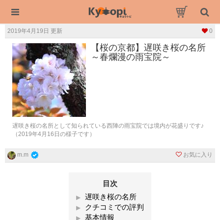
2019年4月19日 更新
0
【桜の京都】遅咲き桜の名所
～春爛漫の雨宝院～
遅咲き桜の名所として知られている西陣の雨宝院では境内が花盛りです♪
（2019年4月16日の様子です）
お気に入り
m.m
目次
遅咲き桜の名所
クチコミでの評判
基本情報