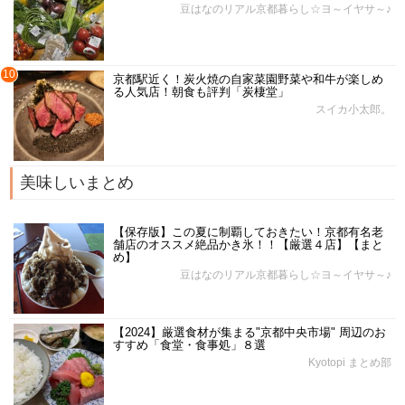
豆はなのリアル京都暮らし☆ヨ～イヤサ～♪
10
京都駅近く！炭火焼の自家菜園野菜や和牛が楽しめ
る人気店！朝食も評判「炭棲堂」
スイカ小太郎。
美味しいまとめ
【保存版】この夏に制覇しておきたい！京都有名老
舗店のオススメ絶品かき氷！！【厳選４店】【まと
め】
豆はなのリアル京都暮らし☆ヨ～イヤサ～♪
【2024】厳選食材が集まる"京都中央市場" 周辺のお
すすめ「食堂・食事処」８選
Kyotopi まとめ部