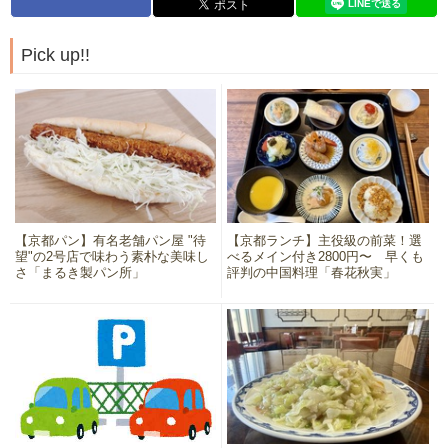
Pick up!!
【京都パン】有名老舗パン屋 "待
【京都ランチ】主役級の前菜！選
望"の2号店で味わう素朴な美味し
べるメイン付き2800円〜 早くも
さ「まるき製パン所」
評判の中国料理「春花秋実」