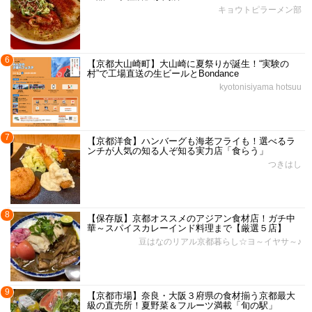
キョウトピラーメン部
6
【京都大山崎町】大山崎に夏祭りが誕生！“実験の
村”で工場直送の生ビールとBondance
kyotonisiyama hotsuu
7
【京都洋食】ハンバーグも海老フライも！選べるラ
ンチが人気の知る人ぞ知る実力店「食らう」
つきはし
8
【保存版】京都オススメのアジアン食材店！ガチ中
華～スパイスカレーインド料理まで【厳選５店】
豆はなのリアル京都暮らし☆ヨ～イヤサ～♪
9
【京都市場】奈良・大阪３府県の食材揃う京都最大
級の直売所！夏野菜＆フルーツ満載「旬の駅」