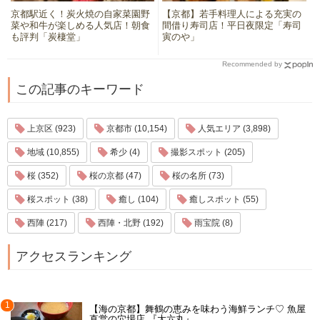
京都駅近く！炭火焼の自家菜園野
【京都】若手料理人による充実の
菜や和牛が楽しめる人気店！朝食
間借り寿司店！平日夜限定「寿司
も評判「炭棲堂」
寅のや」
Recommended by
この記事のキーワード
上京区 (923)
京都市 (10,154)
人気エリア (3,898)
地域 (10,855)
希少 (4)
撮影スポット (205)
桜 (352)
桜の京都 (47)
桜の名所 (73)
桜スポット (38)
癒し (104)
癒しスポット (55)
西陣 (217)
西陣・北野 (192)
雨宝院 (8)
アクセスランキング
1
【海の京都】舞鶴の恵みを味わう海鮮ランチ♡ 魚屋
直営の穴場店 『大六丸』