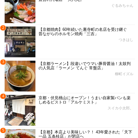
ぐるみちゃん
2
【京都焼肉】60年続いた裏寺町の名店を受け継ぐ
昔ながらのホルモン焼肉「三吉」
つきはし
3
【京都ラーメン】段違いでウマい豚骨醤油！太鼓判
の人気店「ラーメン てんぐ 常盤店」
柳町イズル
4
京都・伏見桃山にオープン！うまい自家製パンも楽
しめるビストロ「アルケミスト」
スイカ小太郎。
5
【京都】本店より美味しい？！ 43年愛された「天下
一品 五条桂店」が閉店へ