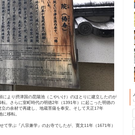
勅願により摂津国の昆陽池（こやいけ）のほとりに建立したのが
転。さらに室町時代の明徳2年（1391年）に起こった明徳の
立の余材で再建し、地蔵菩薩を奉安。そして天正17年
地に移転。
せて学ぶ『八宗兼学』のお寺でしたが、寛文11年（1671年）