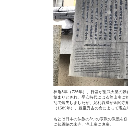
神亀3年（726年）、行基が聖武天皇の
始まりとされ、平安時代には衣笠山南に移
乱で焼失しましたが、足利義満が金閣寺建
（1589年）、豊臣秀吉の命によって現在
もとは日本の仏教の8つの宗派の教義を併
に知恩院の末寺、浄土宗に改宗。