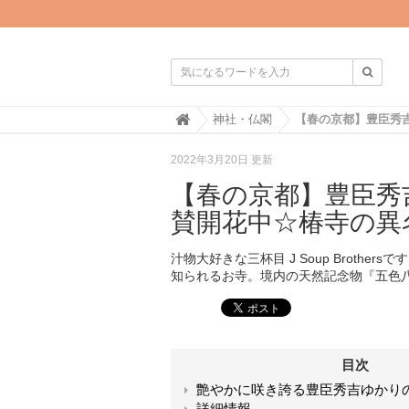

H
神社・仏閣
o
m
2022年3月20日 更新
e
【春の京都】豊臣秀
賛開花中☆椿寺の異
汁物大好きな三杯目 J Soup Broth
知られるお寺。境内の天然記念物『五色
目次
艶やかに咲き誇る豊臣秀吉ゆかり
詳細情報