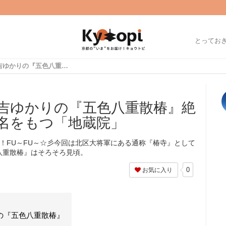
とってお
【春の京都】豊臣秀吉ゆかりの『五色八重散椿』絶賛開花中☆椿寺の異名をもつ「地蔵院」
吉ゆかりの『五色八重散椿』絶
名をもつ「地蔵院」
ersです！FU～FU～☆彡今回は北区大将軍にある通称『椿寺』として
八重散椿』はそろそろ見頃。
0
お気に入り
の『五色八重散椿』