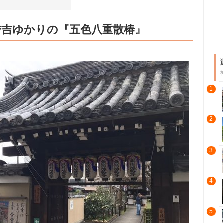
秀吉ゆかりの『五色八重散椿』
1
2
3
4
5