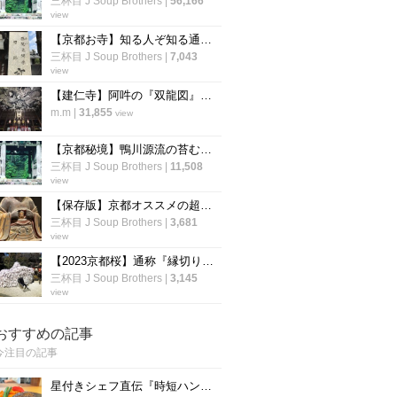
三杯目 J Soup Brothers
|
56,166
view
【京都お寺】知る人ぞ知る通称『賽（さい）の河原』で知られる西院立地「高山寺」
三杯目 J Soup Brothers
|
7,043
view
【建仁寺】阿吽の『双龍図』は圧巻の迫力！一見の価値あり♪【京都 祇園】
m.m
|
31,855
view
【京都秘境】鴨川源流の苔むした霊場☆ジブリ映画『もののけ姫』モデル寺院「志明院」
三杯目 J Soup Brothers
|
11,508
view
【保存版】京都オススメの超マニアック仏像☆開胸から釈迦顔～口から小仏像【厳選５件】
三杯目 J Soup Brothers
|
3,681
view
【2023京都桜】通称『縁切り神社』は行列必至☆参道の桜はまだつぼみ「安井金比羅宮」
三杯目 J Soup Brothers
|
3,145
view
おすすめの記事
今注目の記事
星付きシェフ直伝『時短ハンバーグ』の作り方！”合わせ調味料”が決め手！フランス料理「レーヌ デ プレ」