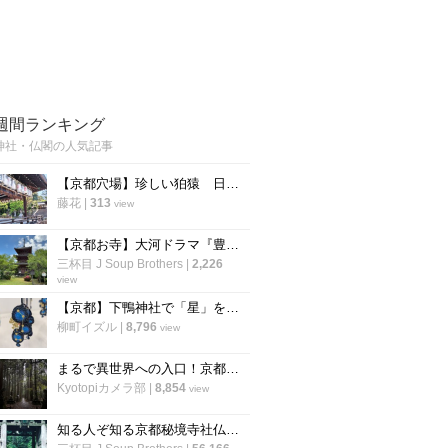
週間ランキング
神社・仏閣の人気記事
【京都穴場】珍しい狛猿 日吉山王七神をお祀りする「新日吉神宮」
藤花
|
313
view
【京都お寺】大河ドラマ『豊臣兄弟』で注目☆秀吉が一夜で三重塔建立の通称“宝寺”「宝積寺」
三杯目 J Soup Brothers
|
2,226
view
【京都】下鴨神社で「星」をモチーフにした「四季守」が限定授与
柳町イズル
|
8,796
view
まるで異世界への入口！京都の穴場パワースポット「賀茂神社」【京北町】
Kyotopiカメラ部
|
8,854
view
知る人ぞ知る京都秘境寺社仏閣☆ジブリ映画モデル～“日本のピラミッド”禁足地【厳選６か所】