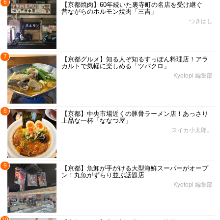
6
【京都焼肉】60年続いた裏寺町の名店を受け継ぐ
昔ながらのホルモン焼肉「三吉」
つきはし
7
【京都グルメ】知る人ぞ知るすっぽん料理店！アラ
カルトで気軽に楽しめる「ツバクロ」
Kyotopi 編集部
8
【京都】中央市場近くの豚骨ラーメン店！あっさり
上品な一杯「ななつ屋」
スイカ小太郎。
9
【京都】魚卸が手がける大型海鮮スーパーがオープ
ン！丸魚がずらり並ぶ話題店
Kyotopi 編集部