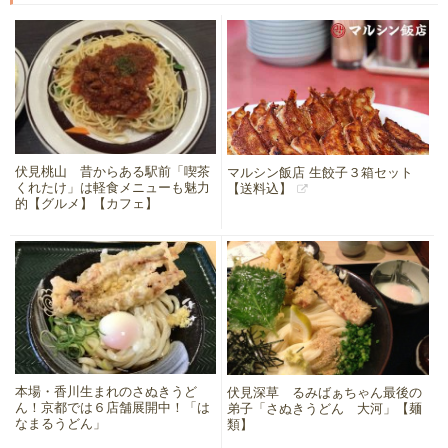
伏見桃山 昔からある駅前「喫茶
マルシン飯店 生餃子３箱セット
くれたけ」は軽食メニューも魅力
【送料込】
的【グルメ】【カフェ】
本場・香川生まれのさぬきうど
伏見深草 るみばぁちゃん最後の
ん！京都では６店舗展開中！「は
弟子「さぬきうどん 大河」【麺
なまるうどん」
類】