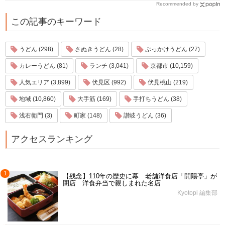
Recommended by
この記事のキーワード
うどん (298)
さぬきうどん (28)
ぶっかけうどん (27)
カレーうどん (81)
ランチ (3,041)
京都市 (10,159)
人気エリア (3,899)
伏見区 (992)
伏見桃山 (219)
地域 (10,860)
大手筋 (169)
手打ちうどん (38)
浅右衛門 (3)
町家 (148)
讃岐うどん (36)
アクセスランキング
1
【残念】110年の歴史に幕 老舗洋食店「開陽亭」が
閉店 洋食弁当で親しまれた名店
Kyotopi 編集部