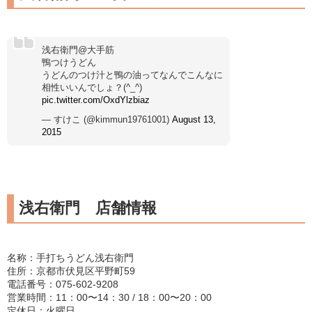
浅右衛門@大手筋
鴨つけうどん
うどんのつけ汁と鴨の油ってなんでこんなに
相性いいんでしょ？(^_^)
pic.twitter.com/OxdYlzbiaz
— すけこ (@kimmun19761001)
August 13,
2015
浅右衛門 店舗情報
名称：手打ちうどん浅右衛門
住所：京都市伏見区平野町59
電話番号：075-602-9208
営業時間：11：00〜14：30 / 18：00〜20：00
定休日：火曜日