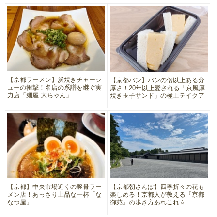
【京都ラーメン】炭焼きチャーシ
【京都パン】パンの倍以上ある分
ューの衝撃！名店の系譜を継ぐ実
厚さ！20年以上愛される「京風厚
力店「麺屋 大ちゃん」
焼き玉子サンド」の極上テイクア
ウト
【京都】中央市場近くの豚骨ラー
【京都朝さんぽ】四季折々の花も
メン店！あっさり上品な一杯「な
楽しめる！京都人が教える『京都
なつ屋」
御苑』の歩き方あれこれ☆