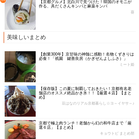
10
【京都グルメ】北白川で見つけた！韓国のオモニが
作る、具だくさんキンパと麻薬キンパ
葵
美味しいまとめ
【創業300年】京甘味の神髄に感動！名物くずきりは
必食！「祇園 鍵善良房（かぎぜんよしふさ）」
ミート姫
【保存版】この夏に制覇しておきたい！京都有名老
舗店のオススメ絶品かき氷！！【厳選４店】【まと
め】
豆はなのリアル京都暮らし☆ヨ～イヤサ～♪
京都で極上肉ランチ！老舗から幻の和牛店まで「厳
選６店」【まとめ】
キョウトピ まとめ部