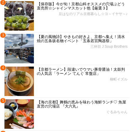
2
【保存版】今が旬！京都山科オススメの穴場ぶどう
直売所☆シャインマスカット他【厳選３】
豆はなのリアル京都暮らし☆ヨ～イヤサ～♪
3
【夏の風物詩】やきもの好きよ、京都へ集え！清水
焼の五条坂名物イベント「五条若宮陶器祭」
三杯目 J Soup Brothers
4
【京都ラーメン】段違いでウマい豚骨醤油！太鼓判
の人気店「ラーメン てんぐ 常盤店」
柳町イズル
5
【海の京都】舞鶴の恵みを味わう海鮮ランチ♡ 魚屋
直営の穴場店 『大六丸』
ぐるみちゃん