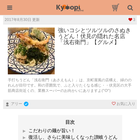
2017年8月30日 更新
3
強いコシとツルツルのさぬき
うどん！伏見の隠れた名店
「浅右衛門」【グルメ】
手打ちうどん「浅右衛門（あさえもん）」は、京町屋風の店構え、緑のの
れんが目印です。和の雰囲気で、ふと入りたくなる感じ・・伏見区の大手
筋商店街近くの、業務スーパーのお向かいにありますよ(^O^)
お気に入り
アリー
目次
こだわりの麺が旨い！
復活し、さらに美味しくなった讃岐うどん