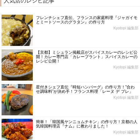
人気店のレシピ記事
フレンチシェフ直伝、フランスの家庭料理『ジャガイモ
とミートソースのグラタン』の作り方
Kyotopi 編集部
【京都】ミシュラン掲載店がスパイスカレーのレシピ公
開！カレー専門店「カレープラント」スパイスカレーの
レシピ公開！
Kyotopi 編集部
星付きシェフ直伝『時短ハンバーグ』の作り方！”合わ
せ調味料”が決め手！フランス料理「レーヌ デ プレ」
Kyotopi 編集部
簡単！「韓国風ヤンニョムチキン」の作り方！京都の人
気韓国料理店『ナム』に教わりました！
Kyotopi 編集部