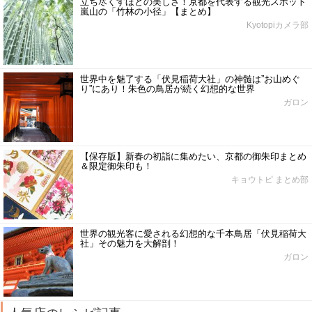
立ち尽くすほどの美しさ！京都を代表する観光スポット
嵐山の「竹林の小径」【まとめ】
Kyotopiカメラ部
世界中を魅了する「伏見稲荷大社」の神髄は”お山めぐ
り”にあり！朱色の鳥居が続く幻想的な世界
ガロン
【保存版】新春の初詣に集めたい、京都の御朱印まとめ
＆限定御朱印も！
キョウトピ まとめ部
世界の観光客に愛される幻想的な千本鳥居「伏見稲荷大
社」その魅力を大解剖！
ガロン