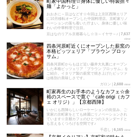
町家中国料理☆身体に優しい特製担々
麺「よかっと」
おおきに～豆はなどす☆今回は上京区西陣エリア
に10月移転オープンした中国料理店。京町家リノ
ベーションの落ち着いた佇まい。身体に優しい味
わいの中華料理で注目。
豆はなのリアル京都暮らし☆ヨ～イヤサ～♪
|
7,637
view
四条河原町近くにオープンした薪窯の
本格ピッツェリア「ブラウン ブロッ
サム」
四条河原町からもほど近い藤井大丸裏にオープン
した本格ピッツェリア「ブラウン ブロッサム」を
ご紹介。イタリア製の薪窯で焼き上げたピッツァ
は格別の美味しさです。
ガロン
|
2,688
view
町家再生のお手本のようなカフェ☆余
裕のスペースで寛ぐ「cafe origi（カフ
ェ オリジ）」【京都西陣】
いかにも西陣らしいローケーションの街並み、ご
実家の京町家をとても綺麗にリノベーションされ
ています☆京都カフェのひとつのスタンダードと
も言えるくつろげる空間です♪
千恋し
|
6,165
view