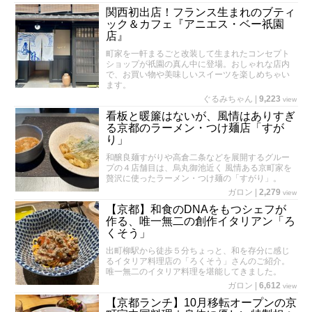
関西初出店！フランス生まれのブティ
ック＆カフェ『アニエス・ベー祇園
店』
町家を一軒まるごと改装して生まれたコンセプト
ショップが祇園の真ん中に登場。おしゃれな店内
で、お買い物や美味しいスイーツを楽しめちゃい
ます。
ぐるみちゃん
|
9,223
view
看板と暖簾はないが、風情はありすぎ
る京都のラーメン・つけ麺店「すが
り」
和醸良麺すがりや高倉二条などを展開するグルー
プの４店舗目は、烏丸御池近く 風情ある京町家を
贅沢に使ったラーメン・つけ麺の「すがり」。
ガロン
|
2,279
view
【京都】和食のDNAをもつシェフが
作る、唯一無二の創作イタリアン「ろ
くそう」
出町柳駅から徒歩５分ちょっと、和を存分に感じ
るイタリア料理店の「ろくそう」さんのご紹介。
唯一無二のイタリア料理を堪能してきました。
ガロン
|
6,612
view
【京都ランチ】10月移転オープンの京