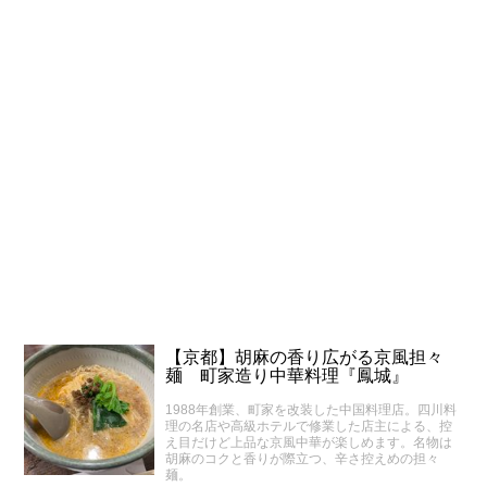
【京都】胡麻の香り広がる京風担々
麺 町家造り中華料理『鳳城』
1988年創業、町家を改装した中国料理店。四川料
理の名店や高級ホテルで修業した店主による、控
え目だけど上品な京風中華が楽しめます。名物は
胡麻のコクと香りが際立つ、辛さ控えめの担々
麺。