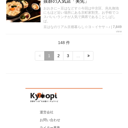
抜群の人気店「美先」
おおきに～豆はなどす☆今回は中京区、烏丸御池
にもほど近い場所にある京町家割烹。お手軽でコ
スパいいランチが人気で満席であることしばし
ば。
豆はなのリアル京都暮らし☆ヨ～イヤサ～♪
|
7,849
view
148 件
1
2
3
…
運営会社
お問い合わせ
ライター募集