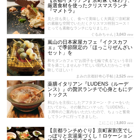
【京都イタリアン】京町家で味わう、
厳選食材を使ったクリスマスランチ
『マメトラ』
見た目も美しく、食べて美味しく大満足♡京町家
の素敵な空間でいただくクリスマス特別コース！
とっても素敵なランチになりました♩
ぐるみちゃん
|
3,043
view
嵐山の日本家屋カフェ『イクスカフ
ェ』で季節限定の「ほっこりぜんざい
セット」を
和モダンカフェで”お団子を七輪で炙る”という非日
常を過ごしませんか？忙しい現代人だからこそ体
験してほしい！
まみの京都好奇心手帖
|
2,525
view
薬膳イタリアン『LUDENS（ルーデ
ンス）』の贅沢ランチで心身ともにデ
トックス
和ばらを主役にしたアフタヌーン・ティーをいた
だいてから、その魅力にハマった『LUDENS』。
３周年のご案内をいただいたので、ちょっと奮発
してランチに行ってきました。
こにこに
|
3,803
view
【京都ランチめぐり】京町家割烹でし
っぽりと京湯葉づくし！ロケーション