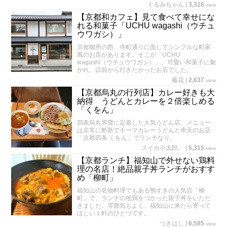
ぐるみちゃん
|
3,316
view
【京都和カフェ】見て食べて幸せにな
れる和菓子「UCHU wagashi（ウチュ
ウワガシ）」
京都御所の西、寺町通りに面してシンプルな町家
風のお店があります。そこが「UCHU
wagashi（ウチュウワガシ）」。可愛い和菓子に魅
かれ、以前から行きたかったお店でした。
藤花
|
2,637
view
【京都烏丸の行列店】カレー好きも大
納得 うどんとカレーを２倍楽しめる
「くをん」
四条烏丸界隈に定着した人気うどん店、メニュー
は非常に斬新でキーマカレーうどんと串天のお店
「京都四条 くをん」でランチなり。
スイカ小太郎。
|
5,315
view
【京都ランチ】福知山で外せない鶏料
理の名店！絶品親子丼ランチがおすす
め「柳町」
福知山の名物料理でもある鴨すきの人気店「柳
町」で、ランチの地鶏をつかった親子丼をいただ
きました。雰囲気もよく、福知山に来たら寄って
ほしい１軒のひとつです。
つきはし
|
6,585
view