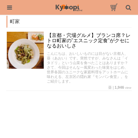
町家
【京都・穴場グルメ】ブランコ席？レ
トロ町家の"エスニック定食"がクセに
なるおいしさ
こんにちは、おいしいものには目がない京都人、
葵（あおい）です。突然ですが、みなさんは「イ
タドリ」という山菜を食べたことはありますか？
さて、今回はそんな一風変わった味覚をはじめ、
世界各国のユニークな家庭料理をアットホームに
味わえる、左京区の隠れ家『モンパン食堂』。を
ご紹介します。
葵
|
1,946
view