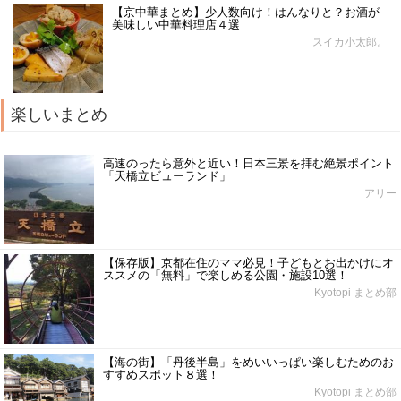
【京中華まとめ】少人数向け！はんなりと？お酒が
美味しい中華料理店４選
スイカ小太郎。
楽しいまとめ
高速のったら意外と近い！日本三景を拝む絶景ポイント
「天橋立ビューランド」
アリー
【保存版】京都在住のママ必見！子どもとお出かけにオ
ススメの「無料」で楽しめる公園・施設10選！
Kyotopi まとめ部
【海の街】「丹後半島」をめいいっぱい楽しむためのお
すすめスポット８選！
Kyotopi まとめ部