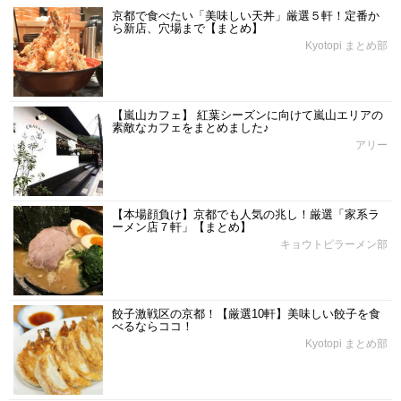
京都で食べたい「美味しい天丼」厳選５軒！定番か
ら新店、穴場まで【まとめ】
Kyotopi まとめ部
【嵐山カフェ】 紅葉シーズンに向けて嵐山エリアの
素敵なカフェをまとめました♪
アリー
【本場顔負け】京都でも人気の兆し！厳選「家系ラ
ーメン店７軒」【まとめ】
キョウトピラーメン部
餃子激戦区の京都！【厳選10軒】美味しい餃子を食
べるならココ！
Kyotopi まとめ部