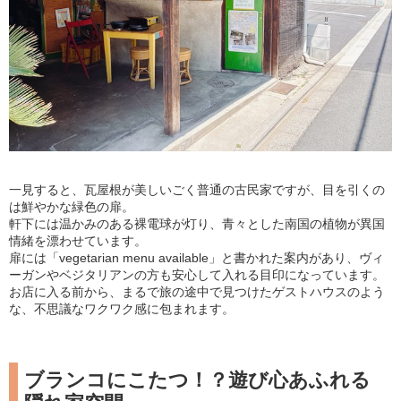
一見すると、瓦屋根が美しいごく普通の古民家ですが、目を引くの
は鮮やかな緑色の扉。
軒下には温かみのある裸電球が灯り、青々とした南国の植物が異国
情緒を漂わせています。
扉には「vegetarian menu available」と書かれた案内があり、ヴィ
ーガンやベジタリアンの方も安心して入れる目印になっています。
お店に入る前から、まるで旅の途中で見つけたゲストハウスのよう
な、不思議なワクワク感に包まれます。
ブランコにこたつ！？遊び心あふれる