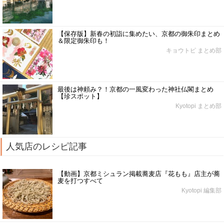
【保存版】新春の初詣に集めたい、京都の御朱印まとめ
＆限定御朱印も！
キョウトピ まとめ部
最後は神頼み？！京都の一風変わった神社仏閣まとめ
【珍スポット】
Kyotopi まとめ部
人気店のレシピ記事
【動画】京都ミシュラン掲載蕎麦店『花もも』店主が蕎
麦を打つすべて
Kyotopi 編集部