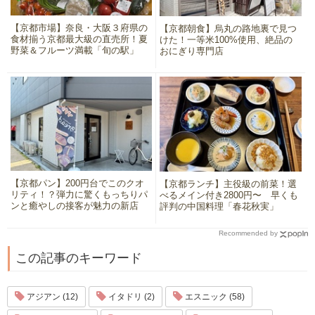
【京都市場】奈良・大阪３府県の
【京都朝食】烏丸の路地裏で見つ
食材揃う京都最大級の直売所！夏
けた！一等米100%使用、絶品の
野菜＆フルーツ満載「旬の駅」
おにぎり専門店
【京都パン】200円台でこのクオ
【京都ランチ】主役級の前菜！選
リティ！？弾力に驚くもっちりパ
べるメイン付き2800円〜 早くも
ンと癒やしの接客が魅力の新店
評判の中国料理「春花秋実」
Recommended by
この記事のキーワード
アジアン (12)
イタドリ (2)
エスニック (58)