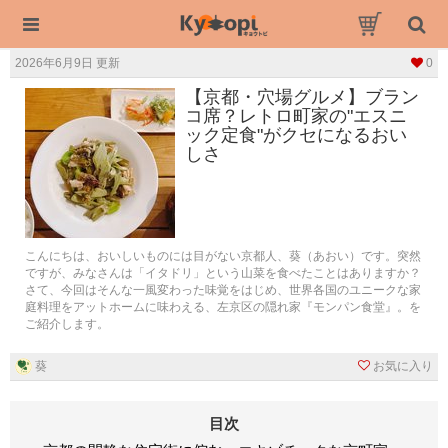
2026年6月9日 更新
0
【京都・穴場グルメ】ブラン
コ席？レトロ町家の"エスニ
ック定食"がクセになるおい
しさ
こんにちは、おいしいものには目がない京都人、葵（あおい）です。突然
ですが、みなさんは「イタドリ」という山菜を食べたことはありますか？
さて、今回はそんな一風変わった味覚をはじめ、世界各国のユニークな家
庭料理をアットホームに味わえる、左京区の隠れ家『モンパン食堂』。を
ご紹介します。
葵
お気に入り
目次