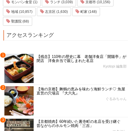
モンパン食堂 (1)
ランチ (3,039)
京都市 (10,156)
地域 (10,857)
左京区 (1,630)
町家 (148)
聖護院 (68)
アクセスランキング
1
【残念】110年の歴史に幕 老舗洋食店「開陽亭」が
閉店 洋食弁当で親しまれた名店
Kyotopi 編集部
2
【海の京都】舞鶴の恵みを味わう海鮮ランチ♡ 魚屋
直営の穴場店 『大六丸』
ぐるみちゃん
3
【京都焼肉】60年続いた裏寺町の名店を受け継ぐ
昔ながらのホルモン焼肉「三吉」