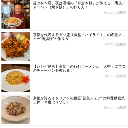
昼は材木店、夜は酒場の『井倉木材』が教える「裏技チ
ャーハン（焼き飯）」の作り方！
Kyotopi 編集部
京都を代表するガツ盛り食堂「ハイライト」の名物メニ
ュー”唐揚げ”の作り方
Kyotopi 編集部
【レシピ動画】高架下の行列ラーメン店「大中」にプロ
のチャーハンを教わる！
Kyotopi 編集部
京都が誇るイタリアンの巨匠"笹島シェフ"の料理動画第
二弾！今度はリゾット！
Kyotopi 編集部