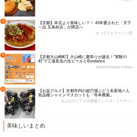
8
【京都】本店より美味しい？！ 43年愛された「天下
一品 五条桂店」が閉店へ
キョウトピラーメン部
9
【京都大山崎町】大山崎に夏祭りが誕生！“実験の
村”で工場直送の生ビールとBondance
kyotonisiyama hotsuu
10
【お盆グルメ】京都市内の超穴場ぶどう名産地☆人
気品種シャインマスカットも「寺本農園」
豆はなのリアル京都暮らし☆ヨ～イヤサ～♪
美味しいまとめ