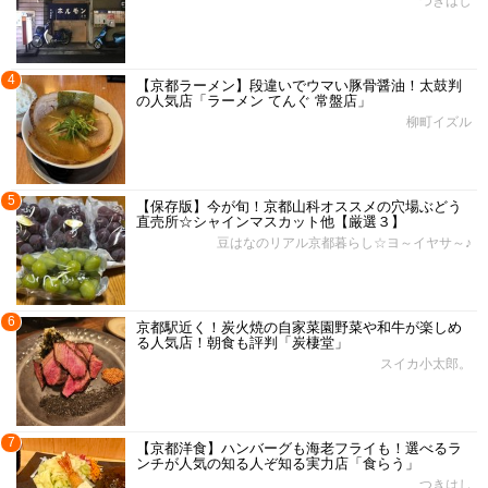
つきはし
4
【京都ラーメン】段違いでウマい豚骨醤油！太鼓判
の人気店「ラーメン てんぐ 常盤店」
柳町イズル
5
【保存版】今が旬！京都山科オススメの穴場ぶどう
直売所☆シャインマスカット他【厳選３】
豆はなのリアル京都暮らし☆ヨ～イヤサ～♪
6
京都駅近く！炭火焼の自家菜園野菜や和牛が楽しめ
る人気店！朝食も評判「炭棲堂」
スイカ小太郎。
7
【京都洋食】ハンバーグも海老フライも！選べるラ
ンチが人気の知る人ぞ知る実力店「食らう」
つきはし