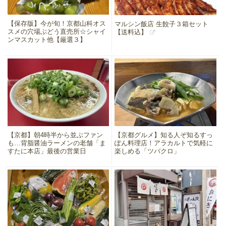
【保存版】今が旬！京都山科オス
マルシン飯店 生餃子３箱セット
スメの穴場ぶどう直売所☆シャイ
【送料込】
ンマスカット他【厳選３】
【京都】朝4時半から並ぶファン
【京都グルメ】知る人ぞ知るすっ
も…背脂醤油ラーメンの老舗「ま
ぽん料理店！アラカルトで気軽に
すたに本店」最後の営業日
楽しめる「ツバクロ」