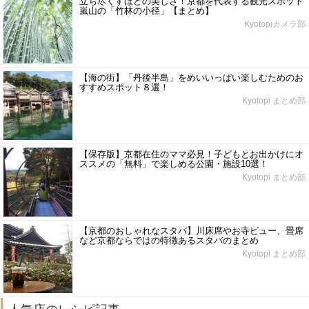
立ち尽くすほどの美しさ！京都を代表する観光スポット
嵐山の「竹林の小径」【まとめ】
Kyotopiカメラ部
【海の街】「丹後半島」をめいいっぱい楽しむためのお
すすめスポット８選！
Kyotopi まとめ部
【保存版】京都在住のママ必見！子どもとお出かけにオ
ススメの「無料」で楽しめる公園・施設10選！
Kyotopi まとめ部
【京都のおしゃれなスタバ】川床席やお寺ビュー、畳席
など京都ならではの特徴あるスタバのまとめ
Kyotopi まとめ部