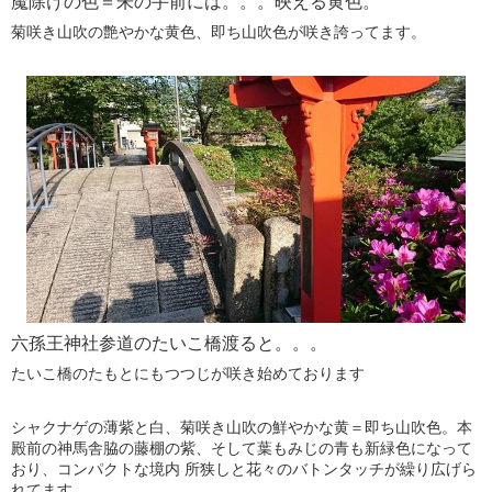
魔除けの色＝朱の手前には。。。映える黄色。
菊咲き山吹の艶やかな黄色、即ち山吹色が咲き誇ってます。
六孫王神社参道のたいこ橋渡ると。。。
たいこ橋のたもとにもつつじが咲き始めております
シャクナゲの薄紫と白、菊咲き山吹の鮮やかな黄＝即ち山吹色。本
殿前の神馬舎脇の藤棚の紫、そして葉もみじの青も新緑色になって
おり、コンパクトな境内 所狭しと花々のバトンタッチが繰り広げら
れてます。