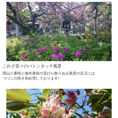
これぞ花々のバトンタッチ風景
関山八重桜と御衣黄桜の花びら散りぬる風景の足元には
つつじの咲き初め増しております!