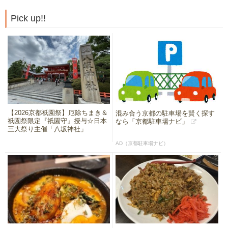
Pick up!!
【2026京都祇園祭】厄除ちまき＆
混み合う京都の駐車場を賢く探す
祇園祭限定『祇園守』授与☆日本
なら「京都駐車場ナビ」
三大祭り主催「八坂神社」
AD（京都駐車場ナビ）