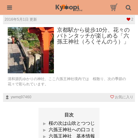
2016年5月1日 更新
2
京都駅から徒歩10分、花々の
バトンタッチが楽しめる「六
孫王神社（ろくそんのう）」
清和源氏ゆかりの神社、ここ六孫王神社境内では 桜散り、次の季節の
花々で彩られています。
ywmq97460
お気に入り
目次
桜の次は山吹とつつじ
六孫王神社への口コミ
六孫王神社 基本情報