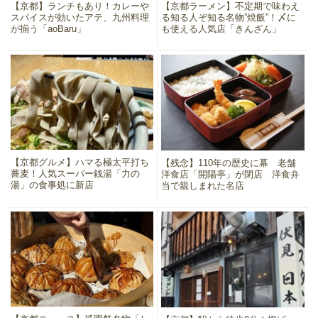
【京都】ランチもあり！カレーや
【京都ラーメン】不定期で味わえ
スパイスが効いたアテ、九州料理
る知る人ぞ知る名物”焼飯”！〆に
が揃う「aoBaru」
も使える人気店「きんざん」
【京都グルメ】ハマる極太平打ち
【残念】110年の歴史に幕 老舗
蕎麦！人気スーパー銭湯「力の
洋食店「開陽亭」が閉店 洋食弁
湯」の食事処に新店
当で親しまれた名店