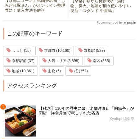
【京都ニュース】祇園祭名物「し
【京都】駅から徒歩0分！揚げ
みだれ豚まん」がオンライン整理
物、炭火、地酒が揃う使いやすい
券に！購入方法を解説
良店「スタンド 中書島」
Recommended by
この記事のキーワード
つつじ (15)
京都市 (10,160)
京都駅 (528)
京都駅前 (37)
人気エリア (3,899)
南区 (335)
地域 (10,861)
山吹 (5)
桜 (352)
アクセスランキング
1
【残念】110年の歴史に幕 老舗洋食店「開陽亭」が
閉店 洋食弁当で親しまれた名店
Kyotopi 編集部