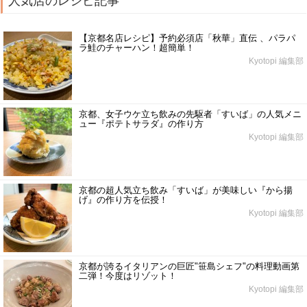
人気店のレシピ記事
【京都名店レシピ】予約必須店「秋華」直伝 、パラパ
ラ鮭のチャーハン！超簡単！
Kyotopi 編集部
京都、女子ウケ立ち飲みの先駆者「すいば」の人気メニ
ュー『ポテトサラダ』の作り方
Kyotopi 編集部
京都の超人気立ち飲み「すいば」が美味しい『から揚
げ』の作り方を伝授！
Kyotopi 編集部
京都が誇るイタリアンの巨匠"笹島シェフ"の料理動画第
二弾！今度はリゾット！
Kyotopi 編集部