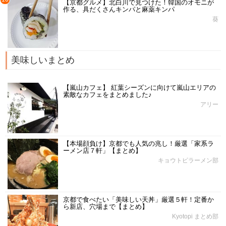
【京都グルメ】北白川で見つけた！韓国のオモニが
作る、具だくさんキンパと麻薬キンパ
葵
美味しいまとめ
【嵐山カフェ】 紅葉シーズンに向けて嵐山エリアの
素敵なカフェをまとめました♪
アリー
【本場顔負け】京都でも人気の兆し！厳選「家系ラ
ーメン店７軒」【まとめ】
キョウトピラーメン部
京都で食べたい「美味しい天丼」厳選５軒！定番か
ら新店、穴場まで【まとめ】
Kyotopi まとめ部