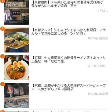
6
【京都焼肉】60年続いた裏寺町の名店を受け継ぐ
昔ながらのホルモン焼肉「三吉」
つきはし
7
【京都グルメ】知る人ぞ知るすっぽん料理店！アラ
カルトで気軽に楽しめる「ツバクロ」
Kyotopi 編集部
8
【京都】中央市場近くの豚骨ラーメン店！あっさり
上品な一杯「ななつ屋」
スイカ小太郎。
9
【京都】魚卸が手がける大型海鮮スーパーがオープ
ン！丸魚がずらり並ぶ話題店
Kyotopi 編集部
10