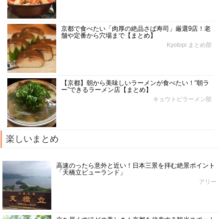
京都で食べたい「肉厚の絶品さば寿司」厳選9店！老
舗や定番から穴場まで【まとめ】
Kyotopi まとめ部
【京都】朝から美味しいラーメンが食べたい！“朝ラ
ー”できるラーメン店【まとめ】
キョウトピラーメン部
楽しいまとめ
高速のったら意外と近い！日本三景を拝む絶景ポイント
「天橋立ビューランド」
アリー