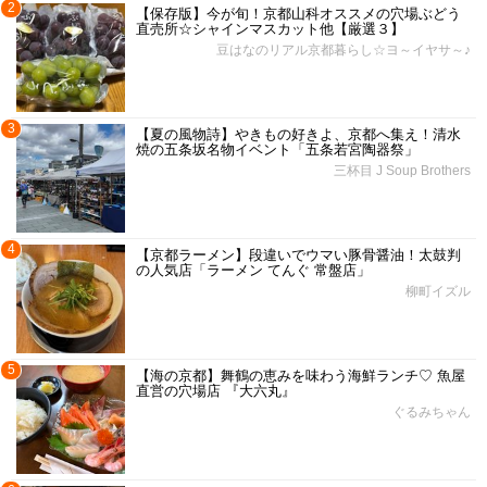
2
【保存版】今が旬！京都山科オススメの穴場ぶどう
直売所☆シャインマスカット他【厳選３】
豆はなのリアル京都暮らし☆ヨ～イヤサ～♪
3
【夏の風物詩】やきもの好きよ、京都へ集え！清水
焼の五条坂名物イベント「五条若宮陶器祭」
三杯目 J Soup Brothers
4
【京都ラーメン】段違いでウマい豚骨醤油！太鼓判
の人気店「ラーメン てんぐ 常盤店」
柳町イズル
5
【海の京都】舞鶴の恵みを味わう海鮮ランチ♡ 魚屋
直営の穴場店 『大六丸』
ぐるみちゃん