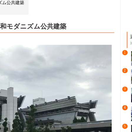
ズム公共建築
昭和モダニズム公共建築
1
2
3
4
5