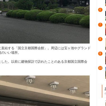
6
7
8
に直結する「国立京都国際会館」。周辺には宝ヶ池やグランド
境のいい場所。
9
ました。以前に建物探訪で訪れたことのある京都国立国際会
10