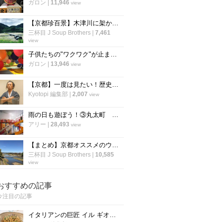
ガロン
|
11,946
view
【京都珍百景】木津川に架かる欄干のない『沈下橋』☆車の通行も可能「潜没橋」
三杯目 J Soup Brothers
|
7,461
view
子供たちの"ワクワク"が止まらない！「スポッチャ （ラウンドワン 京都伏見店）」 【子供編】
ガロン
|
13,946
view
【京都】一度は見たい！歴史を刻んだ刀と唯一無二の絶景「幕末維新ミュージアム 霊山歴史館」
Kyotopi 編集部
|
2,007
view
雨の日も遊ぼう！③丸太町 「こどもみらい館」 室内でものびのび遊べます！
アリー
|
28,493
view
【まとめ】京都オススメのウォーキングスポット！身近な場所で運動不足解消【厳選5か所】
三杯目 J Soup Brothers
|
10,585
view
おすすめの記事
今注目の記事
イタリアンの巨匠 イル ギオットーネ笹島シェフ直伝「ボンゴレビアンコ」の作り方