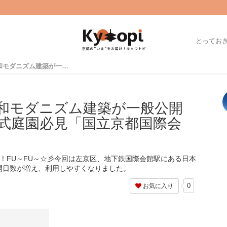
とってお
【京都建物探訪】昭和モダニズム建築が一般公開☆借景恵まれた回遊式庭園必見「国立京都国際会館」
和モダニズム建築が一般公開
式庭園必見「国立京都国際会
ersです！FU～FU～☆彡今回は左京区、地下鉄国際会館駅にある日本
開日数が増え、利用しやすくなりました。
0
お気に入り