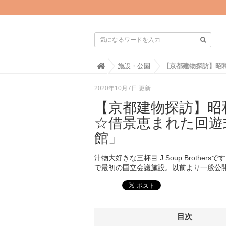

H
施設・公園
o
m
2020年10月7日 更新
e
【京都建物探訪】昭
☆借景恵まれた回遊
館」
汁物大好きな三杯目 J Soup Broth
で最初の国立会議施設。以前より一般公
目次