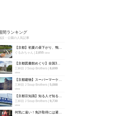
週間ランキング
施設・公園の人気記事
【京都】初夏の昼下がり、鴨川ピクニックのお供『お米自慢 おにぎり屋さん』
ぐるみちゃん
|
2,655
view
【京都図書館めぐり】全国3番目の蔵書数を誇る大学図書館！一般利用も可能！！「京都大学附属図書館」
三杯目 J Soup Brothers
|
8,699
view
【京都建物】スーパーマーケットが入居する歴史的建造物「旧京都中央電話局上分局」
三杯目 J Soup Brothers
|
5,088
view
【京都豆知識】知る人ぞ知る☆同一漢字で２つの由来を持つ異読駅名「西院」
三杯目 J Soup Brothers
|
9,730
view
何気に遠い！免許取得には避けて通れない運転免許試験場（羽束師免許センター）