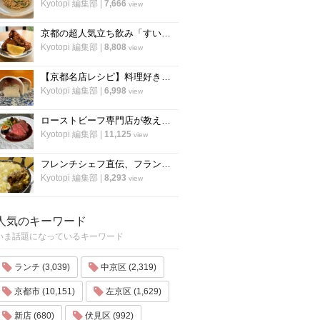
Kyotopi 編集部
|
7,666
view
京都の超人気立ち飲み「すいば」が美味しい『から揚げ』の作り方を伝授！
Kyotopi 編集部
|
8,808
view
【京都名店レシピ】料理好き必見！京名物の鯖寿司を自宅でつくる！「酒房わかば」
Kyotopi 編集部
|
6,998
view
ローストビーフ専門店が教える、ローストビーフの作り方のすべて「ローストビーフの店 watanabe」
Kyotopi 編集部
|
11,125
view
フレンチシェフ直伝、フランスの家庭料理『ジャガイモとミートソースのグラタン』の作り方
Kyotopi 編集部
|
8,293
view
人気のキーワード
いま話題になっているキーワード
ランチ (3,039)
中京区 (2,319)
京都市 (10,151)
左京区 (1,629)
新店 (680)
伏見区 (992)