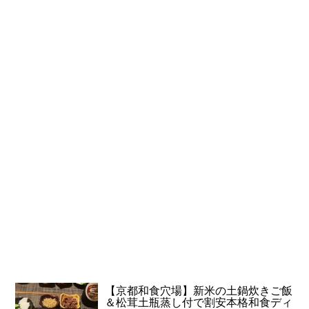
【京都和食穴場】新米の土鍋炊きご飯
＆松茸土瓶蒸し付で割安本格和食ディ