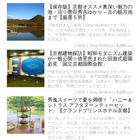
【保存版】京都オススメ奥深い魅力の
池・沼☆豊臣秀吉ゆかり～古の観月池
まで【厳選５所】
汁物大好きな三杯目 J Soup Brothersです！FU～
FU～☆彡今回は京都オススメの池・沼を集めまし
た。平安時代から和歌に詠まれた名所から伝説の
巨大池まで。
三杯目 J Soup Brothers
|
3,456
view
【京都建物探訪】昭和モダニズム建築
が一般公開☆借景恵まれた回遊式庭園
必見「国立京都国際会館」
汁物大好きな三杯目 J Soup Brothersです！FU～
FU～☆彡今回は左京区、地下鉄国際会館駅にある
日本で最初の国立会議施設。以前より一般公開日
数が増え、利用しやすくなりました。
三杯目 J Soup Brothers
|
3,225
view
秀逸スイーツで夏を満喫！「ハニー＆
シトラス アフタヌーンティーセッ
ト」【グランドプリンスホテル京都】
宝ヶ池、グランドプリンスホテル京都の「ロビー
ラウンジ 水の音」ではストハニーシトラス ア
フタヌーンティーセットを提供しています。 夏色
のラブリーなスイーツと洗練された優雅なカフェ
タイムをご紹介します。