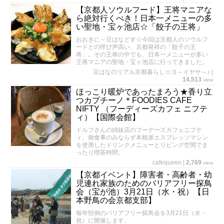
【京都人ソウルフード】王将マニアな
ら絶対行くべき！日本一メニューの多
い聖地・宝ヶ池店☆「餃子の王将」
おおきに～豆はなどす☆今回は京都人のソウルフ
ードとの呼び声高い、京都発祥の「餃子の王
将」。その王将の中でも、日本一メニューが多い
王将マニアの聖地・宝ヶ池店に行ってきました。
豆はなのリアル京都暮らし☆ヨ～イヤサ～♪
|
14,513
view
ほっこり暖炉であったまろう★香り立
つカプチーノ＊FOODIES CAFE
NIFTY （フーディーズカフェ ニフテ
ィ）【国際会館】
ドルフさんの姉妹店のフーデーズカフェニフテ
ィ。御食事のみならず本格派エスプレッソマシン
を使用したドリンクメニューとリビング空間でま
ったり喫茶時間。
cafequeen
|
2,769
view
【京都イベント】障害者・高齢者・幼
児連れ家族のためのバリアフリー探鳥
会（宝が池）3月21日（水・祝）【日
本野鳥の会京都支部】
毎年恒例のバリアフリー探鳥会を3月21日（水・
祝）に開催します。