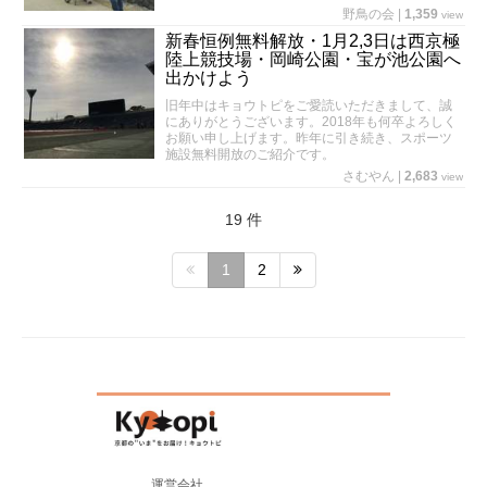
野鳥の会
|
1,359
view
新春恒例無料解放・1月2,3日は西京極
陸上競技場・岡崎公園・宝が池公園へ
出かけよう
旧年中はキョウトピをご愛読いただきまして、誠
にありがとうございます。2018年も何卒よろしく
お願い申し上げます。昨年に引き続き、スポーツ
施設無料開放のご紹介です。
さむやん
|
2,683
view
19 件
1
2
運営会社