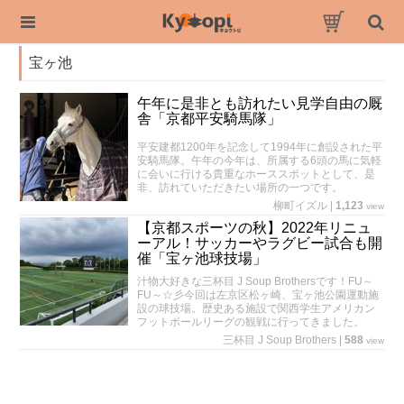
宝ヶ池
午年に是非とも訪れたい見学自由の厩
舎「京都平安騎馬隊」
平安建都1200年を記念して1994年に創設された平
安騎馬隊。午年の今年は、所属する6頭の馬に気軽
に会いに行ける貴重なホーススポットとして、是
非、訪れていただきたい場所の一つです。
柳町イズル
|
1,123
view
【京都スポーツの秋】2022年リニュ
ーアル！サッカーやラグビー試合も開
催「宝ヶ池球技場」
汁物大好きな三杯目 J Soup Brothersです！FU～
FU～☆彡今回は左京区松ヶ崎、宝ヶ池公園運動施
設の球技場。歴史ある施設で関西学生アメリカン
フットボールリーグの観戦に行ってきました。
三杯目 J Soup Brothers
|
588
view