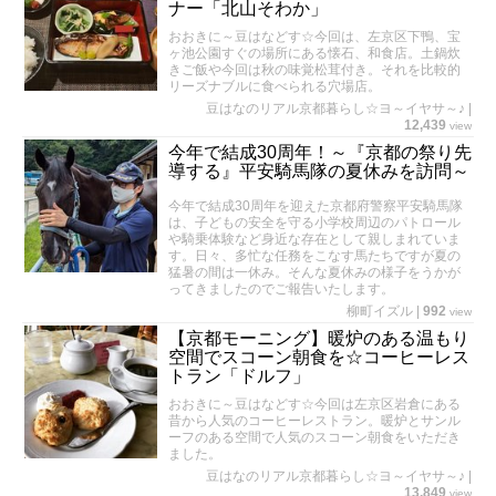
ナー「北山そわか」
おおきに～豆はなどす☆今回は、左京区下鴨、宝
ヶ池公園すぐの場所にある懐石、和食店。土鍋炊
きご飯や今回は秋の味覚松茸付き。それを比較的
リーズナブルに食べられる穴場店。
豆はなのリアル京都暮らし☆ヨ～イヤサ～♪
|
12,439
view
今年で結成30周年！～『京都の祭り先
導する』平安騎馬隊の夏休みを訪問～
今年で結成30周年を迎えた京都府警察平安騎馬隊
は、子どもの安全を守る小学校周辺のパトロール
や騎乗体験など身近な存在として親しまれていま
す。日々、多忙な任務をこなす馬たちですが夏の
猛暑の間は一休み。そんな夏休みの様子をうかが
ってきましたのでご報告いたします。
柳町イズル
|
992
view
【京都モーニング】暖炉のある温もり
空間でスコーン朝食を☆コーヒーレス
トラン「ドルフ」
おおきに～豆はなどす☆今回は左京区岩倉にある
昔から人気のコーヒーレストラン。暖炉とサンル
ーフのある空間で人気のスコーン朝食をいただき
ました。
豆はなのリアル京都暮らし☆ヨ～イヤサ～♪
|
13,849
view