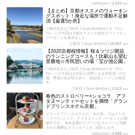
cafequeen
|
2,520
view
【まとめ】京都オススメのウォーキン
グスポット！身近な場所で運動不足解
消【厳選5か所】
汁物大好きな三杯目 J Soup Brothersです！FU～
FU～☆彡今回は京都オススメの身近なウォーキン
グスポットを集めました。
三杯目 J Soup Brothers
|
10,587
view
【2020京都桜情報】桜＆ツツジ開花
のランニングコースも！比叡山も望む
景勝地☆市民憩いの場「宝が池公園」
汁物大好きな三杯目 J Soup Brothersです！FU～
FU～☆彡今回は左京区上高野にある市民憩いの公
園。季節の花が咲き誇り、現在桜とツツジが開花
中。
三杯目 J Soup Brothers
|
2,513
view
春色のストロベリー×ショコラ アフ
タヌーンティーセットを満喫「グラン
ドプリンスホテル京都」
グランドプリンスホテルの「水の音」ではストロ
ベリー×ショコラ アフタヌーンティーセットが開
催中です。 春色全開のラブリーなスイーツと洗練
された優雅なカフェタイムをご紹介します。
cafequeen
|
2,089
view