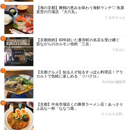
5
【海の京都】舞鶴の恵みを味わう海鮮ランチ♡ 魚屋
直営の穴場店 『大六丸』
ぐるみちゃん
6
【京都焼肉】60年続いた裏寺町の名店を受け継ぐ
昔ながらのホルモン焼肉「三吉」
つきはし
7
【京都グルメ】知る人ぞ知るすっぽん料理店！アラ
カルトで気軽に楽しめる「ツバクロ」
Kyotopi 編集部
8
【京都】中央市場近くの豚骨ラーメン店！あっさり
上品な一杯「ななつ屋」
スイカ小太郎。