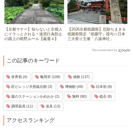
【京都マナー】知らないと京都人
【2026京都祇園祭】厄除ちまき＆
にイラっとされる！迷惑行為防止
祇園祭限定『祇園守』授与☆日本
の路上の暗黙ルール【厳選４】
三大祭り主催「八坂神社」
Recommended by
この記事のキーワード
世界初 (4)
亀岡市 (108)
体験 (137)
匠ビレッジ天然砥石館 (3)
博物館 (49)
日本初 (8)
森のステーションかめおか (2)
無料 (90)
砥石 (6)
調理器具 (11)
道具 (13)
アクセスランキング