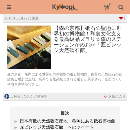
2018年11月22日 更新
1
【森の京都】砥石の聖地に世
界初の博物館！和食文化支え
る最高級品ズラリ☆森のステ
ーションかめおか「匠ビレッ
ジ天然砥石館」
森の京都・亀岡にある世界初の体験型の砥石博物館。良質な天然砥石の鉱
脈ある場所に立地。業界でも最高級とされる砥石が展示され、砥石づくり
や研ぎ体験もできる。
三杯目 J Soup Brothers
お気に入り
目次
日本有数の天然砥石産地・亀岡にある砥石博物館
匠ビレッジ天然砥石館 へのツイート