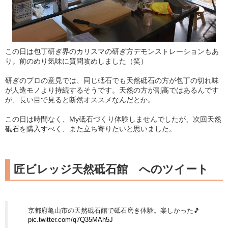
この日は包丁研ぎ界のカリスマの研ぎ方デモンストレーションもあ
り。前のめり気味に質問攻めしました（笑）
研ぎのプロの意見では、同じ砥石でも天然砥石の方が包丁の切れ味
が人造モノより持続するそうです。天然の方が割高ではあるんです
が、長い目で見ると断然オススメなんだとか。
この日は時間なく、My砥石づくり体験しませんでしたが、次回天然
砥石を購入すべく、また立ち寄りたいと思いました。
匠ビレッジ天然砥石館 へのツイート
京都府亀山市の天然砥石館で砥石磨き体験。楽しかった🎵
pic.twitter.com/q7Q35MAh5J