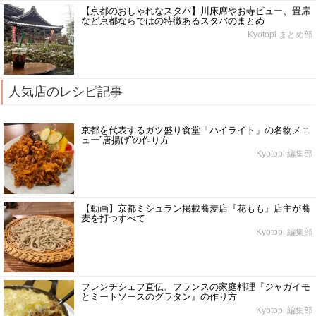
【京都のおしゃれなスタバ】川床席やお寺ビュー、畳席
など京都ならではの特徴あるスタバのまとめ
Kyotopi まとめ部
人気店のレシピ記事
京都を代表するガツ盛り食堂「ハイライト」の名物メニ
ュー”唐揚げ”の作り方
Kyotopi 編集部
【動画】京都ミシュラン掲載蕎麦店『花もも』店主が蕎
麦を打つすべて
Kyotopi 編集部
フレンチシェフ直伝、フランスの家庭料理『ジャガイモ
とミートソースのグラタン』の作り方
Kyotopi 編集部