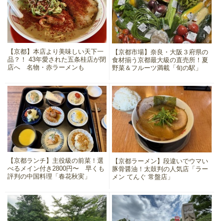
【京都】本店より美味しい天下一
【京都市場】奈良・大阪３府県の
品？！ 43年愛された五条桂店が閉
食材揃う京都最大級の直売所！夏
店へ 名物・赤ラーメンも
野菜＆フルーツ満載「旬の駅」
【京都ランチ】主役級の前菜！選
【京都ラーメン】段違いでウマい
べるメイン付き2800円〜 早くも
豚骨醤油！太鼓判の人気店「ラー
評判の中国料理「春花秋実」
メン てんぐ 常盤店」