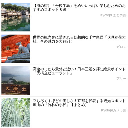
【海の街】「丹後半島」をめいいっぱい楽しむためのお
すすめスポット８選！
Kyotopi まとめ部
世界の観光客に愛される幻想的な千本鳥居「伏見稲荷大
社」その魅力を大解剖！
ガロン
高速のったら意外と近い！日本三景を拝む絶景ポイント
「天橋立ビューランド」
アリー
立ち尽くすほどの美しさ！京都を代表する観光スポット
嵐山の「竹林の小径」【まとめ】
Kyotopiカメラ部