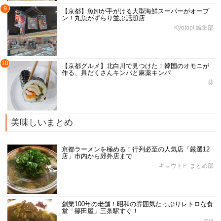
9
【京都】魚卸が手がける大型海鮮スーパーがオープ
ン！丸魚がずらり並ぶ話題店
Kyotopi 編集部
10
【京都グルメ】北白川で見つけた！韓国のオモニが
作る、具だくさんキンパと麻薬キンパ
葵
美味しいまとめ
京都ラーメンを極める！行列必至の人気店「厳選12
店」市内から郊外店まで
キョウトピ まとめ部
創業100年の老舗！昭和の雰囲気たっぷりレトロな食
堂「篠田屋」三条駅すぐ！
aya