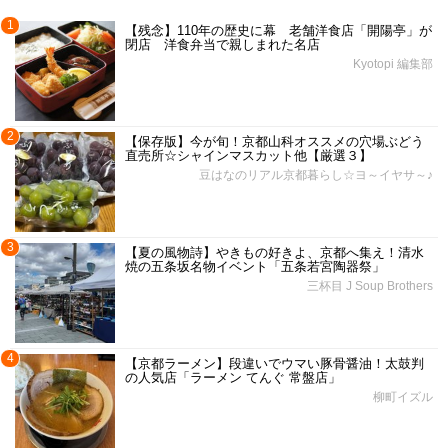
1
【残念】110年の歴史に幕 老舗洋食店「開陽亭」が
閉店 洋食弁当で親しまれた名店
Kyotopi 編集部
2
【保存版】今が旬！京都山科オススメの穴場ぶどう
直売所☆シャインマスカット他【厳選３】
豆はなのリアル京都暮らし☆ヨ～イヤサ～♪
3
【夏の風物詩】やきもの好きよ、京都へ集え！清水
焼の五条坂名物イベント「五条若宮陶器祭」
三杯目 J Soup Brothers
4
【京都ラーメン】段違いでウマい豚骨醤油！太鼓判
の人気店「ラーメン てんぐ 常盤店」
柳町イズル