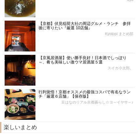
【京都】伏見稲荷大社の周辺グルメ・ランチ 参拝
後に寄りたい『厳選 10店舗』
Kyotopi まとめ部
【京風居酒屋】使い勝手良好！日本酒でしっぽり
～、肴も美味しい激ウマ居酒屋５選
スイカ小太郎。
行列覚悟！京都オススメの最強コスパで有名なラン
チ「厳選６店舗」【保存版】
豆はなのリアル京都暮らし☆ヨ～イヤサ～♪
楽しいまとめ