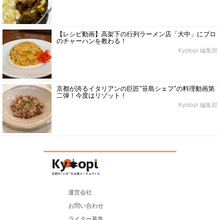
【レシピ動画】高架下の行列ラーメン店「大中」にプロ
のチャーハンを教わる！
Kyotopi 編集部
京都が誇るイタリアンの巨匠"笹島シェフ"の料理動画第
二弾！今度はリゾット！
Kyotopi 編集部
運営会社
お問い合わせ
ライター募集