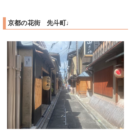
京都の花街 先斗町♩