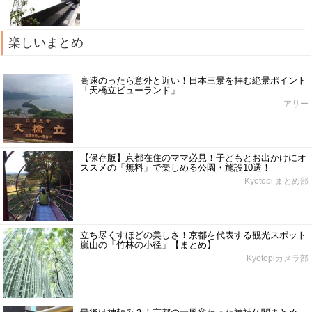
楽しいまとめ
高速のったら意外と近い！日本三景を拝む絶景ポイント
「天橋立ビューランド」
アリー
【保存版】京都在住のママ必見！子どもとお出かけにオ
ススメの「無料」で楽しめる公園・施設10選！
Kyotopi まとめ部
立ち尽くすほどの美しさ！京都を代表する観光スポット
嵐山の「竹林の小径」【まとめ】
Kyotopiカメラ部