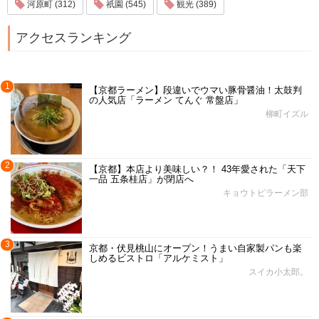
河原町 (312)
祇園 (545)
観光 (389)
アクセスランキング
1
【京都ラーメン】段違いでウマい豚骨醤油！太鼓判
の人気店「ラーメン てんぐ 常盤店」
柳町イズル
2
【京都】本店より美味しい？！ 43年愛された「天下
一品 五条桂店」が閉店へ
キョウトピラーメン部
3
京都・伏見桃山にオープン！うまい自家製パンも楽
しめるビストロ「アルケミスト」
スイカ小太郎。