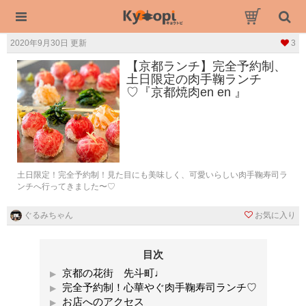
2020年9月30日 更新
3
【京都ランチ】完全予約制、
土日限定の肉手鞠ランチ
♡『京都焼肉en en 』
土日限定！完全予約制！見た目にも美味しく、可愛いらしい肉手鞠寿司ラ
ンチへ行ってきました〜♡
ぐるみちゃん
お気に入り
目次
京都の花街 先斗町♩
完全予約制！心華やぐ肉手鞠寿司ランチ♡
お店へのアクセス