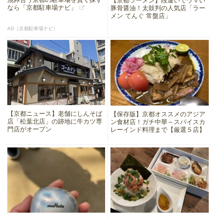
【京都ラーメン】段違いでウマい
なら「京都駐車場ナビ」
豚骨醤油！太鼓判の人気店「ラー
メン てんぐ 常盤店」
AD（京都駐車場ナビ）
【京都ニュース】老舗にしんそば
【保存版】京都オススメのアジア
店「松葉北店」の跡地に牛カツ専
ン食材店！ガチ中華～スパイスカ
門店がオープン
レーインド料理まで【厳選５店】