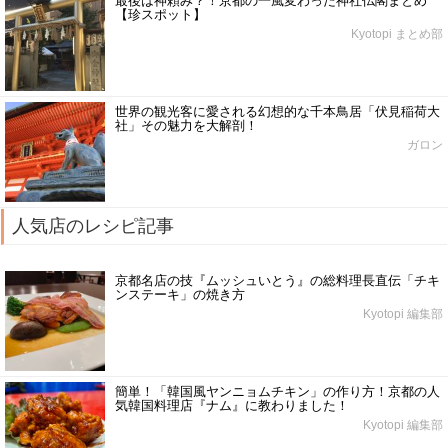
最後は神頼み？！京都の一風変わった神社仏閣まとめ
【珍スポット】
Kyotopi まとめ部
世界の観光客に愛される幻想的な千本鳥居「伏見稲荷大
社」その魅力を大解剖！
ガロン
人気店のレシピ記事
京都名店の技『ムッシュいとう』の総料理長直伝「チキ
ンステーキ」の焼き方
Kyotopi 編集部
簡単！「韓国風ヤンニョムチキン」の作り方！京都の人
気韓国料理店『ナム』に教わりました！
Kyotopi 編集部