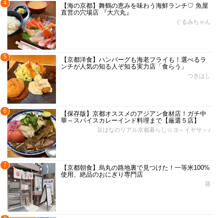
4
【海の京都】舞鶴の恵みを味わう海鮮ランチ♡ 魚屋
直営の穴場店 『大六丸』
ぐるみちゃん
5
【京都洋食】ハンバーグも海老フライも！選べるラ
ンチが人気の知る人ぞ知る実力店「食らう」
つきはし
6
【保存版】京都オススメのアジアン食材店！ガチ中
華～スパイスカレーインド料理まで【厳選５店】
豆はなのリアル京都暮らし☆ヨ～イヤサ～♪
7
【京都朝食】烏丸の路地裏で見つけた！一等米100%
使用、絶品のおにぎり専門店
葵