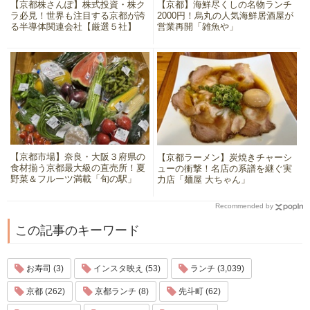
【京都株さんぽ】株式投資・株ク
【京都】海鮮尽くしの名物ランチ
ラ必見！世界も注目する京都が誇
2000円！烏丸の人気海鮮居酒屋が
る半導体関連会社【厳選５社】
営業再開「雑魚や」
【京都市場】奈良・大阪３府県の
【京都ラーメン】炭焼きチャーシ
食材揃う京都最大級の直売所！夏
ューの衝撃！名店の系譜を継ぐ実
野菜＆フルーツ満載「旬の駅」
力店「麺屋 大ちゃん」
Recommended by
この記事のキーワード
お寿司 (3)
インスタ映え (53)
ランチ (3,039)
京都 (262)
京都ランチ (8)
先斗町 (62)