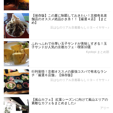
【保存版】この夏に制覇しておきたい！京都有名老
舗店のオススメ絶品かき氷！！【厳選４店】【まと
め】
豆はなのリアル京都暮らし☆ヨ～イヤサ～♪
ふわっふわで分厚い玉子サンドが美味しすぎる！玉
子サンドが人気の京都カフェ・喫茶10選
Kyotopi まとめ部
行列覚悟！京都オススメの最強コスパで有名なラン
チ「厳選６店舗」【保存版】
豆はなのリアル京都暮らし☆ヨ～イヤサ～♪
【嵐山カフェ】 紅葉シーズンに向けて嵐山エリアの
素敵なカフェをまとめました♪
アリー