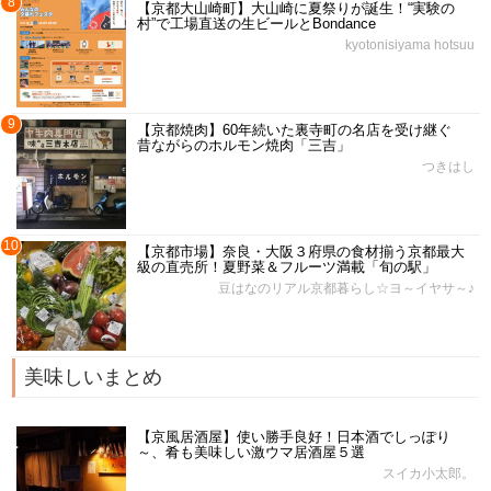
8
【京都大山崎町】大山崎に夏祭りが誕生！“実験の
村”で工場直送の生ビールとBondance
kyotonisiyama hotsuu
9
【京都焼肉】60年続いた裏寺町の名店を受け継ぐ
昔ながらのホルモン焼肉「三吉」
つきはし
10
【京都市場】奈良・大阪３府県の食材揃う京都最大
級の直売所！夏野菜＆フルーツ満載「旬の駅」
豆はなのリアル京都暮らし☆ヨ～イヤサ～♪
美味しいまとめ
【京風居酒屋】使い勝手良好！日本酒でしっぽり
～、肴も美味しい激ウマ居酒屋５選
スイカ小太郎。