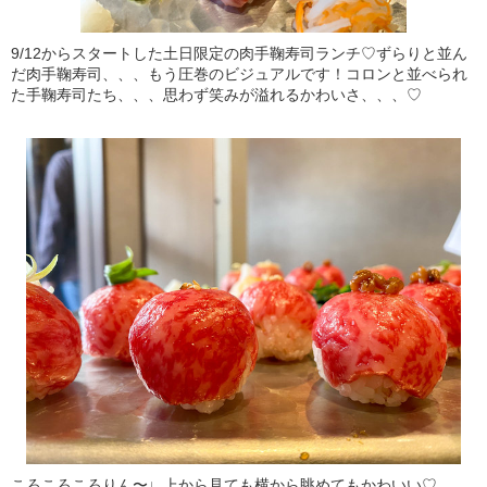
9/12からスタートした土日限定の肉手鞠寿司ランチ♡ずらりと並ん
だ肉手鞠寿司、、、もう圧巻のビジュアルです！コロンと並べられ
た手鞠寿司たち、、、思わず笑みが溢れるかわいさ、、、♡
ころころころりん〜♩上から見ても横から眺めてもかわいい♡