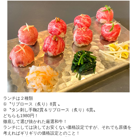
ランチは２種類
①〝リブロース（炙り）8貫 〟
②〝タン刺し手鞠2貫＆リブロース（炙り）6貫〟
どちらも1980円！
徹底して選び抜かれた厳選和牛！
ランチにしては決してお安くない価格設定ですが、それでも原価を
考えればギリギリの価格設定とのこと！