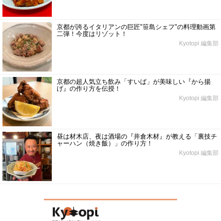
京都が誇るイタリアンの巨匠"笹島シェフ"の料理動画第
二弾！今度はリゾット！
Kyotopi 編集部
京都の超人気立ち飲み「すいば」が美味しい『から揚
げ』の作り方を伝授！
Kyotopi 編集部
昼は材木店、夜は酒場の『井倉木材』が教える「裏技チ
ャーハン（焼き飯）」の作り方！
Kyotopi 編集部