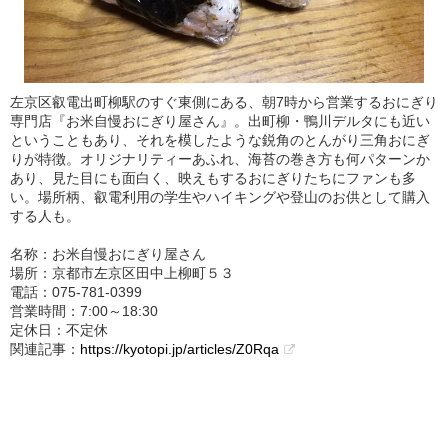
左京区叡電出町柳駅のすぐ東側にある、朝7時から営業するおにぎり
専門店『お米自慢おにぎり屋さん』。出町柳・鴨川デルタにも近い
ということもあり、それを模したような鋭角のとんがり三角おにぎ
りが特徴。オリジナリティーあふれ、海苔の巻き方も何パターンか
あり、見た目にも面白く、映えもするおにぎりたちにファンも多
い。場所柄、叡電利用の学生やハイキングや登山のお供として購入
する人も。
名称：お米自慢おにぎり屋さん
場所：京都市左京区田中上柳町５３
電話：075‐781‐0399
営業時間：7:00～18:30
定休日：不定休
関連記事：
https://kyotopi.jp/articles/Z0Rqa