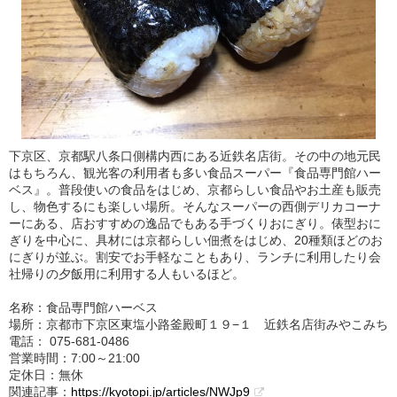
下京区、京都駅八条口側構内西にある近鉄名店街。その中の地元民
はもちろん、観光客の利用者も多い食品スーパー『食品専門館ハー
ベス』。普段使いの食品をはじめ、京都らしい食品やお土産も販売
し、物色するにも楽しい場所。そんなスーパーの西側デリカコーナ
ーにある、店おすすめの逸品でもある手づくりおにぎり。俵型おに
ぎりを中心に、具材には京都らしい佃煮をはじめ、20種類ほどのお
にぎりが並ぶ。割安でお手軽なこともあり、ランチに利用したり会
社帰りの夕飯用に利用する人もいるほど。
名称：食品専門館ハーベス
場所：京都市下京区東塩小路釜殿町１９−１ 近鉄名店街みやこみち
電話： 075-681-0486
営業時間：7:00～21:00
定休日：無休
関連記事：
https://kyotopi.jp/articles/NWJp9