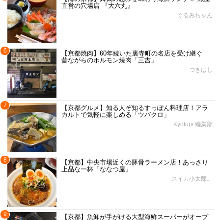
直営の穴場店 『大六丸』
ぐるみちゃん
6
【京都焼肉】60年続いた裏寺町の名店を受け継ぐ
昔ながらのホルモン焼肉「三吉」
つきはし
7
【京都グルメ】知る人ぞ知るすっぽん料理店！アラ
カルトで気軽に楽しめる「ツバクロ」
Kyotopi 編集部
8
【京都】中央市場近くの豚骨ラーメン店！あっさり
上品な一杯「ななつ屋」
スイカ小太郎。
9
【京都】魚卸が手がける大型海鮮スーパーがオープ