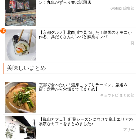
ン！丸魚がずらり並ぶ話題店
Kyotopi 編集部
10
【京都グルメ】北白川で見つけた！韓国のオモニが
作る、具だくさんキンパと麻薬キンパ
葵
美味しいまとめ
京都で食べたい「濃厚こってりラーメン」厳選８
店！定番から穴場まで【まとめ】
キョウトピ まとめ部
【嵐山カフェ】 紅葉シーズンに向けて嵐山エリアの
素敵なカフェをまとめました♪
アリー