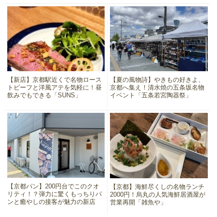
【新店】京都駅近くで名物ロース
【夏の風物詩】やきもの好きよ、
トビーフと洋風アテを気軽に！昼
京都へ集え！清水焼の五条坂名物
飲みでもできる「SUNS」
イベント「五条若宮陶器祭」
【京都パン】200円台でこのクオ
【京都】海鮮尽くしの名物ランチ
リティ！？弾力に驚くもっちりパ
2000円！烏丸の人気海鮮居酒屋が
ンと癒やしの接客が魅力の新店
営業再開「雑魚や」