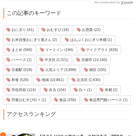
Recommended by
この記事のキーワード
おにぎり (41)
おむすび (16)
お惣菜 (22)
お米自慢おにぎり屋さん (2)
ぱんぷくおにぎり米都 (1)
まとめ (560)
イートイン (194)
テイクアウト (928)
ハーベス (1)
中京区 (2,321)
京都市 (10,160)
京都駅 (528)
人気エリア (3,899)
南区 (335)
和食 (528)
地域 (10,861)
左京区 (1,630)
市役所前 (124)
弁当 (104)
白々 (1)
米都 (2)
羽釜おむすび白々 (1)
食品 (256)
食品専門館ハーベス (1)
アクセスランキング
1