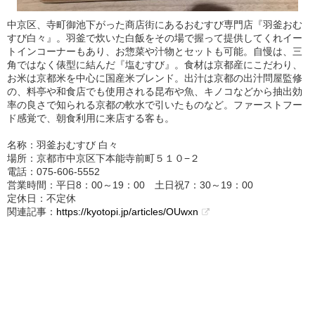
中京区、寺町御池下がった商店街にあるおむすび専門店『羽釜おむ
すび白々』。羽釜で炊いた白飯をその場で握って提供してくれイー
トインコーナーもあり、お惣菜や汁物とセットも可能。自慢は、三
角ではなく俵型に結んだ『塩むすび』。食材は京都産にこだわり、
お米は京都米を中心に国産米ブレンド。出汁は京都の出汁問屋監修
の、料亭や和食店でも使用される昆布や魚、キノコなどから抽出効
率の良さで知られる京都の軟水で引いたものなど。ファーストフー
ド感覚で、朝食利用に来店する客も。
名称：羽釜おむすび 白々
場所：京都市中京区下本能寺前町５１０−２
電話：075‐606‐5552
営業時間：平日8：00～19：00 土日祝7：30～19：00
定休日：不定休
関連記事：
https://kyotopi.jp/articles/OUwxn