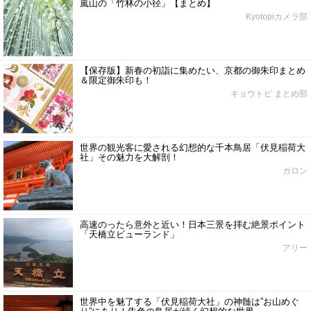
嵐山の「竹林の小径」【まとめ】
Kyotopiカメラ部
【保存版】新春の初詣に集めたい、京都の御朱印まとめ
＆限定御朱印も！
キョウトピ まとめ部
世界の観光客に愛される幻想的な千本鳥居「伏見稲荷大
社」その魅力を大解剖！
ガロン
高速のったら意外と近い！日本三景を拝む絶景ポイント
「天橋立ビューランド」
アリー
世界中を魅了する「伏見稲荷大社」の神髄は”お山めぐ