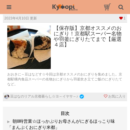
2023年4月10日 更新
1
【保存版】京都オススメのお
にぎり！京都駅スーパー名物
や羽釜にぎりたてまで【厳選
４店】
おおきに～豆はなどす☆今回は京都オススメのおにぎりを集めました。京
都駅構内食品スーパーの名物おにぎりから羽釜炊き立てご飯のにぎりたて
など。
お気に入り
豆はなのリアル京都暮らし☆ヨ～イヤサ～♪
目次
朝8時営業☆ほっかぶりお母さんがにぎるほっこり味
「まんぷくおにぎり米都」