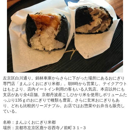
左京区白川通り。錦林車庫からさらに下がった場所にあるおにぎり
専門店「まんぷくおにぎり米都」。朝8時から営業し、テイクアウト
はもとより、店内イートイン利用の客もいる人気店。本店以外にも
支店があり全4店舗。京都丹波産こしひかり米を使用しボリュームた
っぷり135ｇのおにぎりで種類も豊富。さらに玄米おにぎりもあ
り、どれも比較的リーズナブル。お店ではお惣菜やお弁当も販売し
ている。
名称：まんぷくおにぎり米都
場所：京都市左京区鹿ケ谷西寺ノ前町３１−３