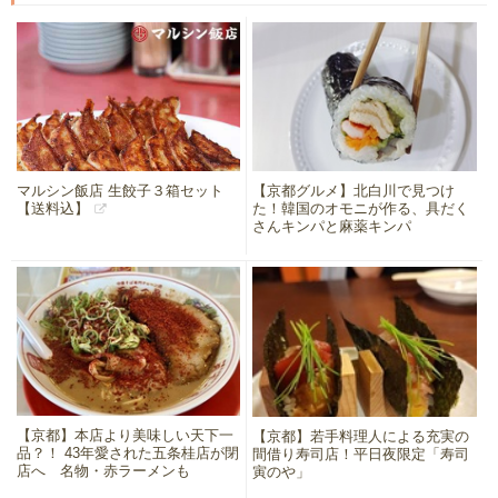
マルシン飯店 生餃子３箱セット
【京都グルメ】北白川で見つけ
【送料込】
た！韓国のオモニが作る、具だく
さんキンパと麻薬キンパ
【京都】本店より美味しい天下一
【京都】若手料理人による充実の
品？！ 43年愛された五条桂店が閉
間借り寿司店！平日夜限定「寿司
店へ 名物・赤ラーメンも
寅のや」