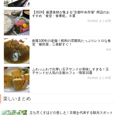
【2024】厳選食材が集まる"京都中央市場" 周辺のお
すすめ「食堂・食事処」８選
Kyotopi まとめ部
創業100年の老舗！昭和の雰囲気たっぷりレトロな食
堂「篠田屋」三条駅すぐ！
aya
ふわっふわで分厚い玉子サンドが美味しすぎる！玉
子サンドが人気の京都カフェ・喫茶10選
Kyotopi まとめ部
楽しいまとめ
立ち尽くすほどの美しさ！京都を代表する観光スポット