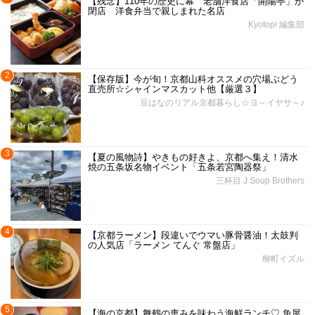
【残念】110年の歴史に幕 老舗洋食店「開陽亭」が
閉店 洋食弁当で親しまれた名店
Kyotopi 編集部
2
【保存版】今が旬！京都山科オススメの穴場ぶどう
直売所☆シャインマスカット他【厳選３】
豆はなのリアル京都暮らし☆ヨ～イヤサ～♪
3
【夏の風物詩】やきもの好きよ、京都へ集え！清水
焼の五条坂名物イベント「五条若宮陶器祭」
三杯目 J Soup Brothers
4
【京都ラーメン】段違いでウマい豚骨醤油！太鼓判
の人気店「ラーメン てんぐ 常盤店」
柳町イズル
5
【海の京都】舞鶴の恵みを味わう海鮮ランチ♡ 魚屋