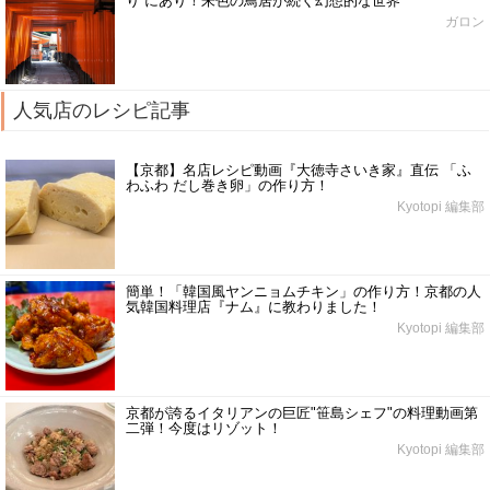
り”にあり！朱色の鳥居が続く幻想的な世界
ガロン
人気店のレシピ記事
【京都】名店レシピ動画『大徳寺さいき家』直伝 「ふ
わふわ だし巻き卵」の作り方！
Kyotopi 編集部
簡単！「韓国風ヤンニョムチキン」の作り方！京都の人
気韓国料理店『ナム』に教わりました！
Kyotopi 編集部
京都が誇るイタリアンの巨匠"笹島シェフ"の料理動画第
二弾！今度はリゾット！
Kyotopi 編集部