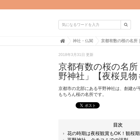

H
神社・仏閣
o
m
2018年3月31日 更新
e
京都有数の桜の名所
野神社」【夜桜見物
京都市の北部にある平野神社は、創建が
もちろん桜の名所です。
目次
花の時期は夜桜観賞もOK！観桜
平野神社 クチコミでの評判