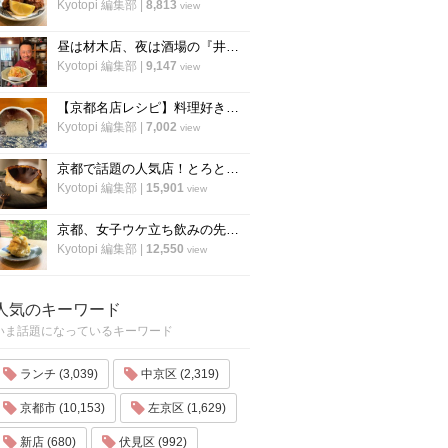
Kyotopi 編集部
|
8,813
view
昼は材木店、夜は酒場の『井倉木材』が教える「裏技チャーハン（焼き飯）」の作り方！
Kyotopi 編集部
|
9,147
view
【京都名店レシピ】料理好き必見！京名物の鯖寿司を自宅でつくる！「酒房わかば」
Kyotopi 編集部
|
7,002
view
京都で話題の人気店！とろとろ濃厚バスクチーズケーキの作り方〜「フォーチュンガーデン京都」
Kyotopi 編集部
|
15,901
view
京都、女子ウケ立ち飲みの先駆者「すいば」の人気メニュー『ポテトサラダ』の作り方
Kyotopi 編集部
|
12,550
view
人気のキーワード
いま話題になっているキーワード
ランチ (3,039)
中京区 (2,319)
京都市 (10,153)
左京区 (1,629)
新店 (680)
伏見区 (992)