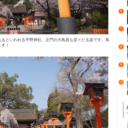
6
7
あるといわれる平野神社。正門の大鳥居も堂々たる姿です。鳥
ます！
8
9
10