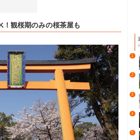
K！観桜期のみの桜茶屋も
1
2
3
4
5