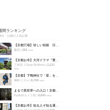
週間ランキング
神社・仏閣の人気記事
【京都穴場】珍しい狛猿 日吉山王七神をお祀りする「新日吉神宮」
藤花
|
292
view
【京都お寺】大河ドラマ『豊臣兄弟』で注目☆秀吉が一夜で三重塔建立の通称“宝寺”「宝積寺」
三杯目 J Soup Brothers
|
2,221
view
【京都】下鴨神社で「星」をモチーフにした「四季守」が限定授与
柳町イズル
|
8,769
view
まるで異世界への入口！京都の穴場パワースポット「賀茂神社」【京北町】
Kyotopiカメラ部
|
8,845
view
【京都お寺】知る人ぞ知る通称『賽（さい）の河原』で知られる西院立地「高山寺」