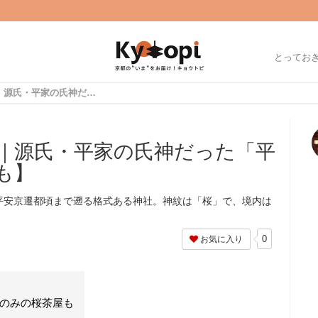
とってお
京都有数の桜の名所｜源氏・平家の氏神だった「平野神社」【夜桜見物も】
｜源氏・平家の氏神だった「平
も】
平安京遷都頃まで遡る格式ある神社。神紋は「桜」で、境内は
0
お気に入り
期のみの桜茶屋も