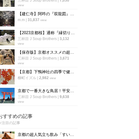
三杯目 J Soup Brothers
|
7,030
view
【建仁寺】阿吽の『双龍図』は圧巻の迫力！一見の価値あり♪【京都 祇園】
m.m
|
31,837
view
【2023京都桜】通称『縁切り神社』は行列必至☆参道の桜はまだつぼみ「安井金比羅宮」
三杯目 J Soup Brothers
|
3,132
view
【保存版】京都オススメの超マニアック仏像☆開胸から釈迦顔～口から小仏像【厳選５件】
三杯目 J Soup Brothers
|
3,671
view
【京都】下鴨神社の四季で健康祈願～季節限定の四季守「紅葉」の授与が開始
柳町イズル
|
2,982
view
京都で一番大きな鳥居！平安京建築を模した明治創建の神社「平安神宮」
三杯目 J Soup Brothers
|
9,638
view
おすすめの記事
今注目の記事
京都の超人気立ち飲み「すいば」が美味しい『から揚げ』の作り方を伝授！