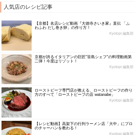
人気店のレシピ記事
【京都】名店レシピ動画『大徳寺さいき家』直伝 「ふ
わふわ だし巻き卵」の作り方！
Kyotopi 編集部
京都が誇るイタリアンの巨匠"笹島シェフ"の料理動画第
二弾！今度はリゾット！
Kyotopi 編集部
ローストビーフ専門店が教える、ローストビーフの作り
方のすべて「ローストビーフの店 watanabe」
Kyotopi 編集部
【レシピ動画】高架下の行列ラーメン店「大中」にプロ
のチャーハンを教わる！
Kyotopi 編集部