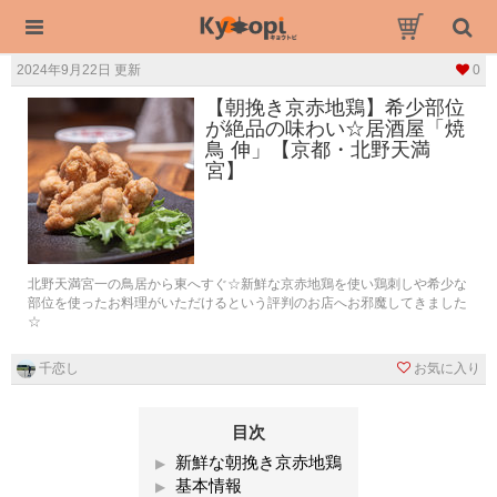
2024年9月22日 更新
0
【朝挽き京赤地鶏】希少部位
が絶品の味わい☆居酒屋「焼
鳥 伸」【京都・北野天満
宮】
北野天満宮一の鳥居から東へすぐ☆新鮮な京赤地鶏を使い鶏刺しや希少な
部位を使ったお料理がいただけるという評判のお店へお邪魔してきました
☆
千恋し
お気に入り
目次
新鮮な朝挽き京赤地鶏
基本情報