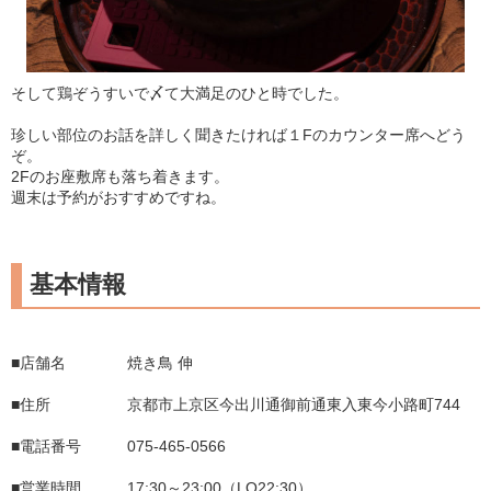
そして鶏ぞうすいで〆て大満足のひと時でした。
珍しい部位のお話を詳しく聞きたければ１Fのカウンター席へどう
ぞ。
2Fのお座敷席も落ち着きます。
週末は予約がおすすめですね。
基本情報
■店舗名 焼き鳥 伸
■住所 京都市上京区今出川通御前通東入東今小路町744
■電話番号 075-465-0566
■営業時間 17:30～23:00（LO22:30）