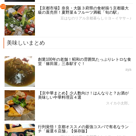
10
【京都市場】奈良・大阪３府県の食材揃う京都最大
級の直売所！夏野菜＆フルーツ満載「旬の駅」
豆はなのリアル京都暮らし☆ヨ～イヤサ～♪
美味しいまとめ
創業100年の老舗！昭和の雰囲気たっぷりレトロな食
堂「篠田屋」三条駅すぐ！
aya
【京中華まとめ】少人数向け！はんなりと？お酒が
美味しい中華料理店４選
スイカ小太郎。
行列覚悟！京都オススメの最強コスパで有名なラン
チ「厳選６店舗」【保存版】