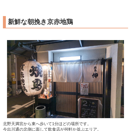
新鮮な朝挽き京赤地鶏
北野天満宮から東へ歩いて1分ほどの場所です。
今出川通の北側に面して飲食店が何軒か並ぶエリア。