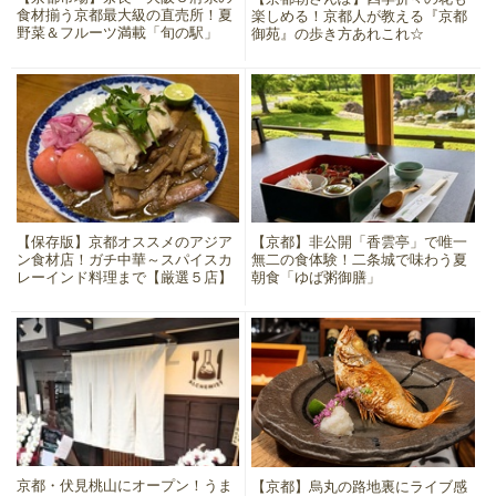
食材揃う京都最大級の直売所！夏
楽しめる！京都人が教える『京都
野菜＆フルーツ満載「旬の駅」
御苑』の歩き方あれこれ☆
【保存版】京都オススメのアジア
【京都】非公開「香雲亭」で唯一
ン食材店！ガチ中華～スパイスカ
無二の食体験！二条城で味わう夏
レーインド料理まで【厳選５店】
朝食「ゆば粥御膳」
京都・伏見桃山にオープン！うま
【京都】烏丸の路地裏にライブ感