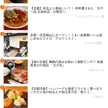
2
【京都】本店より美味しい？！ 43年愛された「天下
一品 五条桂店」が閉店へ
キョウトピラーメン部
3
京都・伏見桃山にオープン！うまい自家製パンも楽
しめるビストロ「アルケミスト」
スイカ小太郎。
4
【海の京都】舞鶴の恵みを味わう海鮮ランチ♡ 魚屋
直営の穴場店 『大六丸』
ぐるみちゃん
5
【京都洋食】ハンバーグも海老フライも！選べるラ
ンチが人気の知る人ぞ知る実力店「食らう」
つきはし