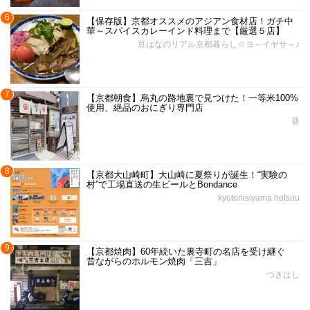
6
【保存版】京都オススメのアジアン食材店！ガチ中
華～スパイスカレーインド料理まで【厳選５店】
豆はなのリアル京都暮らし☆ヨ～イヤサ～♪
7
【京都朝食】烏丸の路地裏で見つけた！一等米100%
使用、絶品のおにぎり専門店
葵
8
【京都大山崎町】大山崎に夏祭りが誕生！“実験の
村”で工場直送の生ビールとBondance
kyotonisiyama hotsuu
9
【京都焼肉】60年続いた裏寺町の名店を受け継ぐ
昔ながらのホルモン焼肉「三吉」
つきはし