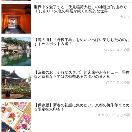
世界中を魅了する「伏見稲荷大社」の神髄は”お山めぐ
り”にあり！朱色の鳥居が続く幻想的な世界
ガロン
【海の街】「丹後半島」をめいいっぱい楽しむためのお
すすめスポット８選！
Kyotopi まとめ部
【京都のおしゃれなスタバ】川床席やお寺ビュー、畳席
など京都ならではの特徴あるスタバのまとめ
Kyotopi まとめ部
【保存版】新春の初詣に集めたい、京都の御朱印まとめ
＆限定御朱印も！
キョウトピ まとめ部