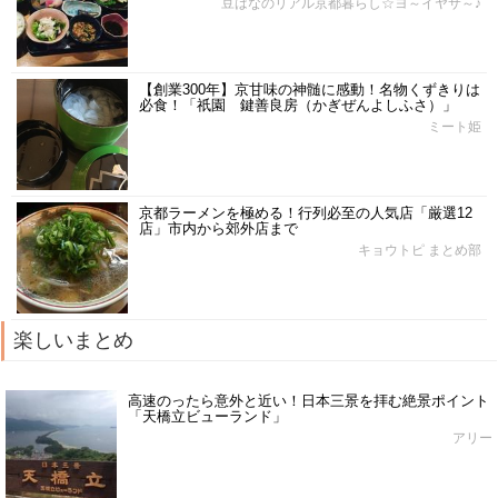
豆はなのリアル京都暮らし☆ヨ～イヤサ～♪
【創業300年】京甘味の神髄に感動！名物くずきりは
必食！「祇園 鍵善良房（かぎぜんよしふさ）」
ミート姫
京都ラーメンを極める！行列必至の人気店「厳選12
店」市内から郊外店まで
キョウトピ まとめ部
楽しいまとめ
高速のったら意外と近い！日本三景を拝む絶景ポイント
「天橋立ビューランド」
アリー