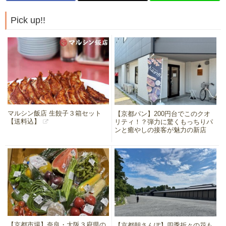
Pick up!!
マルシン飯店 生餃子３箱セット
【京都パン】200円台でこのクオ
【送料込】
リティ！？弾力に驚くもっちりパ
ンと癒やしの接客が魅力の新店
【京都市場】奈良・大阪３府県の
【京都朝さんぽ】四季折々の花も