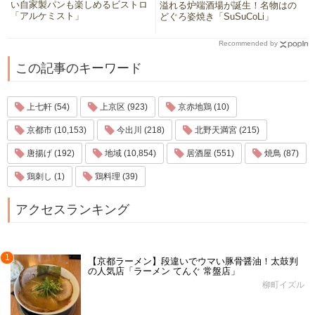
い自家製パンも楽しめるビストロ
溢れる炉端酒場が誕生！名物はの
「アルケミスト」
どぐろ姿焼き「SuSuCoLi」
Recommended by
この記事のキーワード
上七軒 (54)
上京区 (923)
京赤地鶏 (10)
京都市 (10,153)
今出川 (218)
北野天満宮 (215)
唐揚げ (192)
地域 (10,854)
居酒屋 (551)
焼鳥 (87)
鶏刺し (1)
鶏料理 (39)
アクセスランキング
1
【京都ラーメン】段違いでウマい豚骨醤油！太鼓判
の人気店「ラーメン てんぐ 常盤店」
柳町イズル