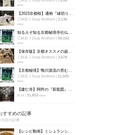
三杯目 J Soup Brothers
|
7,038
view
【2023京都桜】通称『縁切り神社』は行列必至☆参道の桜はまだつぼみ「安井金比羅宮」
三杯目 J Soup Brothers
|
3,138
view
知る人ぞ知る京都秘境寺社仏閣☆ジブリ映画モデル～“日本のピラミッド”禁足地【厳選６か所】
三杯目 J Soup Brothers
|
56,162
view
【保存版】京都オススメの超マニアック仏像☆開胸から釈迦顔～口から小仏像【厳選５件】
三杯目 J Soup Brothers
|
3,678
view
【京都秘境】鴨川源流の苔むした霊場☆ジブリ映画『もののけ姫』モデル寺院「志明院」
三杯目 J Soup Brothers
|
11,505
view
【建仁寺】阿吽の『双龍図』は圧巻の迫力！一見の価値あり♪【京都 祇園】
m.m
|
31,852
view
おすすめの記事
今注目の記事
【レシピ動画】ミシュランシェフ直伝レシピ！絶品、麻婆豆腐の作り方『中国料理 菜格』