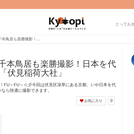
とってお
【京都神社めぐり】千本鳥居も楽勝撮影！日本を代表する観光スポット「伏見稲荷大社」
千本鳥居も楽勝撮影！日本を代
「伏見稲荷大社」
ersです！FU～FU～☆彡今回は伏見区深草にある京都、いや日本を代
今なら快適に撮影できます。
0
お気に入り