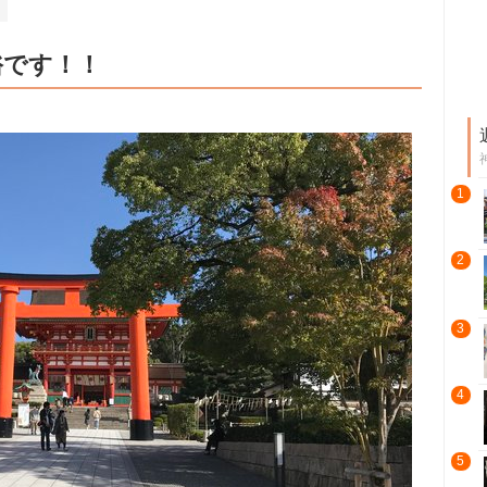
裕です！！
1
2
3
4
5