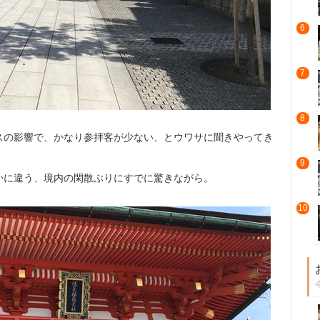
6
7
8
スの影響で、かなり参拝客が少ない、とウワサに聞きやってき
9
かに違う、境内の閑散ぶりにすでに驚きながら。
10