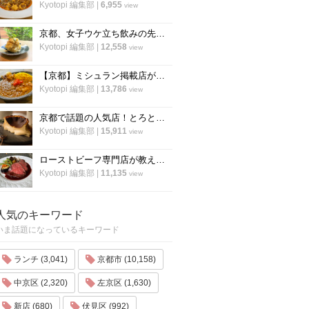
Kyotopi 編集部
|
6,955
view
京都、女子ウケ立ち飲みの先駆者「すいば」の人気メニュー『ポテトサラダ』の作り方
Kyotopi 編集部
|
12,558
view
【京都】ミシュラン掲載店がスパイスカレーのレシピ公開！カレー専門店「カレープラント」スパイスカレーのレシピ公開！
Kyotopi 編集部
|
13,786
view
京都で話題の人気店！とろとろ濃厚バスクチーズケーキの作り方〜「フォーチュンガーデン京都」
Kyotopi 編集部
|
15,911
view
ローストビーフ専門店が教える、ローストビーフの作り方のすべて「ローストビーフの店 watanabe」
Kyotopi 編集部
|
11,135
view
人気のキーワード
いま話題になっているキーワード
ランチ (3,041)
京都市 (10,158)
中京区 (2,320)
左京区 (1,630)
新店 (680)
伏見区 (992)