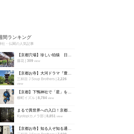
週間ランキング
神社・仏閣の人気記事
【京都穴場】珍しい狛猿 日吉山王七神をお祀りする「新日吉神宮」
藤花
|
309
view
【京都お寺】大河ドラマ『豊臣兄弟』で注目☆秀吉が一夜で三重塔建立の通称“宝寺”「宝積寺」
三杯目 J Soup Brothers
|
2,226
view
【京都】下鴨神社で「星」をモチーフにした「四季守」が限定授与
柳町イズル
|
8,784
view
まるで異世界への入口！京都の穴場パワースポット「賀茂神社」【京北町】
Kyotopiカメラ部
|
8,851
view
【京都お寺】知る人ぞ知る通称『賽（さい）の河原』で知られる西院立地「高山寺」