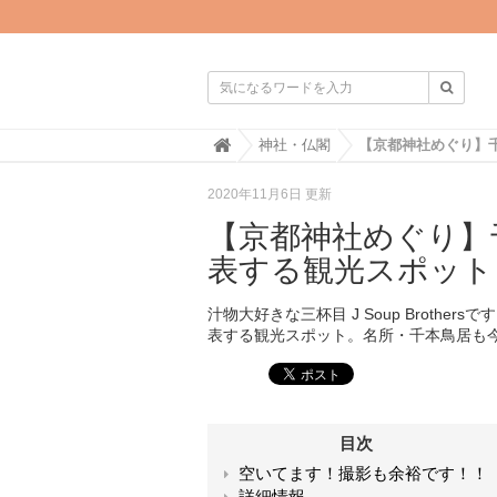

H
神社・仏閣
o
m
2020年11月6日 更新
e
【京都神社めぐり】
表する観光スポット
汁物大好きな三杯目 J Soup Broth
表する観光スポット。名所・千本鳥居も
目次
空いてます！撮影も余裕です！！
詳細情報