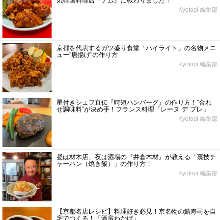
気韓国料理店『ナム』に教わりました！
Kyotopi 編集部
京都を代表するガツ盛り食堂「ハイライト」の名物メニ
ュー”唐揚げ”の作り方
Kyotopi 編集部
星付きシェフ直伝『時短ハンバーグ』の作り方！”合わ
せ調味料”が決め手！フランス料理「レーヌ デ プレ」
Kyotopi 編集部
昼は材木店、夜は酒場の『井倉木材』が教える「裏技チ
ャーハン（焼き飯）」の作り方！
Kyotopi 編集部
【京都名店レシピ】料理好き必見！京名物の鯖寿司を自
宅でつくる！「酒房わかば」