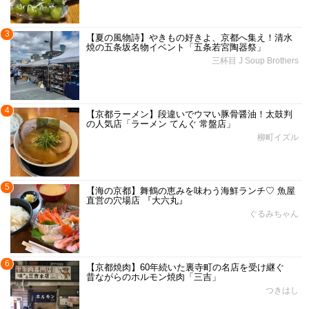
3
【夏の風物詩】やきもの好きよ、京都へ集え！清水
焼の五条坂名物イベント「五条若宮陶器祭」
三杯目 J Soup Brothers
4
【京都ラーメン】段違いでウマい豚骨醤油！太鼓判
の人気店「ラーメン てんぐ 常盤店」
柳町イズル
5
【海の京都】舞鶴の恵みを味わう海鮮ランチ♡ 魚屋
直営の穴場店 『大六丸』
ぐるみちゃん
6
【京都焼肉】60年続いた裏寺町の名店を受け継ぐ
昔ながらのホルモン焼肉「三吉」
つきはし