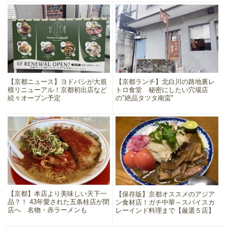
【京都ニュース】ヨドバシが大規
【京都ランチ】北白川の路地裏レ
模リニューアル！京都初出店など
トロ食堂 秘密にしたい穴場店
続々オープン予定
の"絶品タツタ南蛮"
【京都】本店より美味しい天下一
【保存版】京都オススメのアジア
品？！ 43年愛された五条桂店が閉
ン食材店！ガチ中華～スパイスカ
店へ 名物・赤ラーメンも
レーインド料理まで【厳選５店】