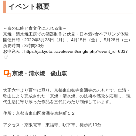
イベント概要
～京の伝統と食文化にふれる旅～
京焼・清水焼工房での酒器制作と伏見・日本酒×食ペアリング体験
開催日時：2022年3月28日（月）、4月15日（金）、5月28日（土）
所要時間：3時間30分
お申込み：
https://ja.kyoto.travel/event/single.php?event_id=6337
京焼・清水焼 俊山窯
大正六年より百年に亘り、京都東山御寺泉涌寺のふもとで、仁清・
乾山により完成された「京焼・清水焼」の技術や感覚を応用し、現
代生活に寄り添った作品を三代にわたり制作しています。
住所：京都市東山区泉涌寺東林町１２
アクセス：京阪電車「東福寺」駅下車、徒歩約10分