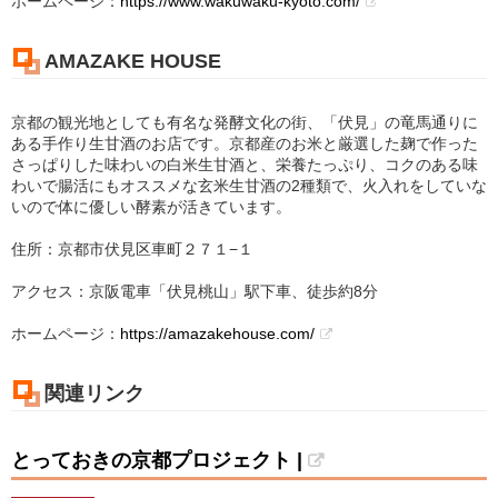
ホームページ：
https://www.wakuwaku-kyoto.com/
AMAZAKE HOUSE
京都の観光地としても有名な発酵文化の街、「伏見」の竜馬通りに
ある手作り生甘酒のお店です。京都産のお米と厳選した麹で作った
さっぱりした味わいの白米生甘酒と、栄養たっぷり、コクのある味
わいで腸活にもオススメな玄米生甘酒の2種類で、火入れをしていな
いので体に優しい酵素が活きています。
住所：京都市伏見区車町２７１−１
アクセス：京阪電車「伏見桃山」駅下車、徒歩約8分
ホームページ：
https://amazakehouse.com/
関連リンク
とっておきの京都プロジェクト |