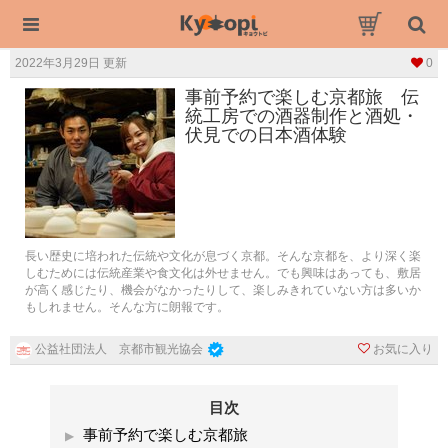
2022年3月29日 更新
0
事前予約で楽しむ京都旅 伝
統工房での酒器制作と酒処・
伏見での日本酒体験
長い歴史に培われた伝統や文化が息づく京都。そんな京都を、より深く楽
しむためには伝統産業や食文化は外せません。でも興味はあっても、敷居
が高く感じたり、機会がなかったりして、楽しみきれていない方は多いか
もしれません。そんな方に朗報です。
お気に入り
公益社団法人 京都市観光協会
目次
事前予約で楽しむ京都旅