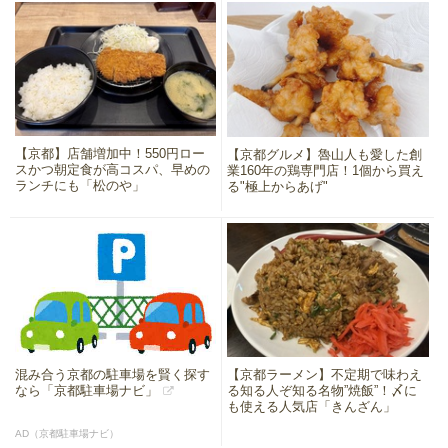
【京都】店舗増加中！550円ロー
【京都グルメ】魯山人も愛した創
スかつ朝定食が高コスパ、早めの
業160年の鶏専門店！1個から買え
ランチにも「松のや」
る"極上からあげ"
混み合う京都の駐車場を賢く探す
【京都ラーメン】不定期で味わえ
なら「京都駐車場ナビ」
る知る人ぞ知る名物”焼飯”！〆に
も使える人気店「きんざん」
AD（京都駐車場ナビ）