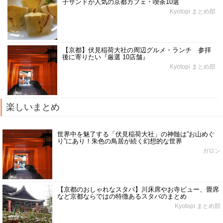
子サンドが人気の京都カフェ・喫茶10選
Kyotopi まとめ部
【京都】伏見稲荷大社の周辺グルメ・ランチ 参拝
後に寄りたい『厳選 10店舗』
Kyotopi まとめ部
楽しいまとめ
世界中を魅了する「伏見稲荷大社」の神髄は”お山めぐ
り”にあり！朱色の鳥居が続く幻想的な世界
ガロン
【京都のおしゃれなスタバ】川床席やお寺ビュー、畳席
など京都ならではの特徴あるスタバのまとめ
Kyotopi まとめ部