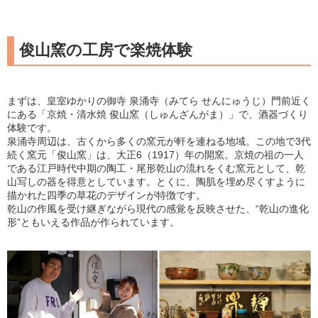
俊山窯の工房で楽焼体験
まずは、皇室ゆかりの御寺 泉涌寺（みてら せんにゅうじ）門前近く
にある「京焼・清水焼 俊山窯（しゅんざんがま）」で、酒器づくり
体験です。
泉涌寺周辺は、古くから多くの窯元が軒を連ねる地域。この地で3代
続く窯元「俊山窯」は、大正6（1917）年の開窯。京焼の祖の一人
である江戸時代中期の陶工・尾形乾山の流れをくむ窯元として、乾
山写しの器を得意としています。とくに、陶肌を埋め尽くすように
描かれた四季の草花のデザインが特徴です。
乾山の作風を受け継ぎながら現代の感覚を反映させた、“乾山の進化
形”ともいえる作品が作られています。