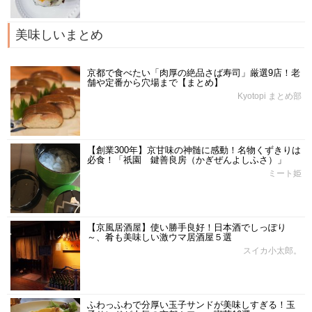
美味しいまとめ
京都で食べたい「肉厚の絶品さば寿司」厳選9店！老
舗や定番から穴場まで【まとめ】
Kyotopi まとめ部
【創業300年】京甘味の神髄に感動！名物くずきりは
必食！「祇園 鍵善良房（かぎぜんよしふさ）」
ミート姫
【京風居酒屋】使い勝手良好！日本酒でしっぽり
～、肴も美味しい激ウマ居酒屋５選
スイカ小太郎。
ふわっふわで分厚い玉子サンドが美味しすぎる！玉