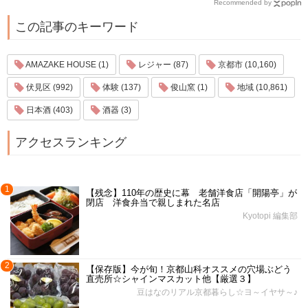
Recommended by
この記事のキーワード
AMAZAKE HOUSE (1)
レジャー (87)
京都市 (10,160)
伏見区 (992)
体験 (137)
俊山窯 (1)
地域 (10,861)
日本酒 (403)
酒器 (3)
アクセスランキング
1
【残念】110年の歴史に幕 老舗洋食店「開陽亭」が
閉店 洋食弁当で親しまれた名店
Kyotopi 編集部
2
【保存版】今が旬！京都山科オススメの穴場ぶどう
直売所☆シャインマスカット他【厳選３】
豆はなのリアル京都暮らし☆ヨ～イヤサ～♪