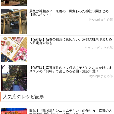
最後は神頼み？！京都の一風変わった神社仏閣まとめ
【珍スポット】
Kyotopi まとめ部
【保存版】新春の初詣に集めたい、京都の御朱印まとめ
＆限定御朱印も！
キョウトピ まとめ部
【保存版】京都在住のママ必見！子どもとお出かけにオ
ススメの「無料」で楽しめる公園・施設10選！
Kyotopi まとめ部
人気店のレシピ記事
簡単！「韓国風ヤンニョムチキン」の作り方！京都の人