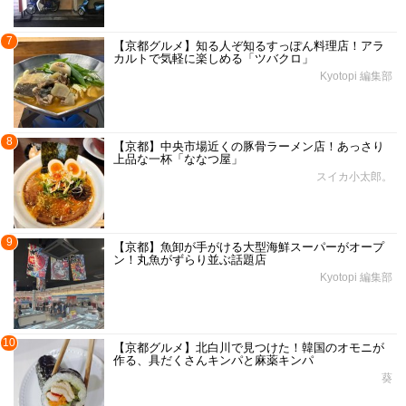
7
【京都グルメ】知る人ぞ知るすっぽん料理店！アラ
カルトで気軽に楽しめる「ツバクロ」
Kyotopi 編集部
8
【京都】中央市場近くの豚骨ラーメン店！あっさり
上品な一杯「ななつ屋」
スイカ小太郎。
9
【京都】魚卸が手がける大型海鮮スーパーがオープ
ン！丸魚がずらり並ぶ話題店
Kyotopi 編集部
10
【京都グルメ】北白川で見つけた！韓国のオモニが
作る、具だくさんキンパと麻薬キンパ
葵