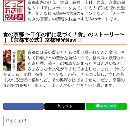
京都市内の伏見、大原、高雄、山科、西京、京北の周
辺６エリアにスポットをあて、知る人ぞ知る隠れた魅
力、新たな観光情報や地域のイベントなど、「とって
おきの京都」の情報をお届けするWebサイトです。
食の京都 〜千年の都に息づく「食」のストーリー〜
｜【京都市公式】京都観光Navi
京都には長い歴史とともに受け継がれてきた文化、そ
して四季折々の豊かな自然の中で、格式高く洗練され
た京料理、暮らしの知恵が詰まったおばんざいなど、
さまざまな食文化が育まれてきました。また、それら
を支える、食材、技術、おもてなしの心、さらには新しい文化を取
り入れる進取の精神など、その奥深さは尽きません。ぜひ、京都の
食の魅力を知り、味わい、楽しんでいただきたいと思います。
Pick up!!