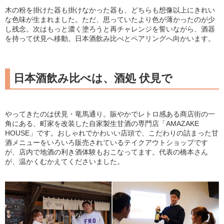
木の粉を掛けた器も掛けなかった器も、どちらも想像以上にきれい
な色味が生まれました。ただ、思っていたより色が薄かったのが少
し残念。次はもっと濃く塗ろうと再チャレンジを誓いながら、酒器
を持って伏見へ移動。日本酒飲み比べとペアリングへ向かいます。
日本酒飲み比べは、酒処 伏見で
やってきたのは伏見・竜馬通り。賑やかでレトロ感ある商店街の一
角にある、町家を改装した自家製生甘酒の専門店「AMAZAKE
HOUSE」です。おしゃれでかわいい店頭で、こだわりの詰まった甘
酒メニューをいろいろ販売されているテイクアウトショップです
が、店内で地酒の利き酒体験もおこなってます。代表の橋本さん
が、温かくむかえてくださいました。