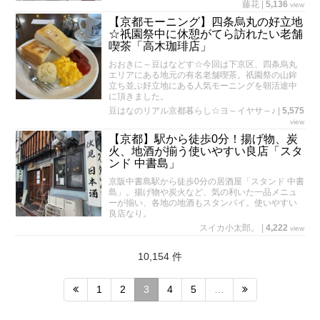
藤花
|
5,136
view
【京都モーニング】四条烏丸の好立地
☆祇園祭中に休憩がてら訪れたい老舗
喫茶「高木珈琲店」
おおきに～豆はなどす☆今回は下京区、四条烏丸
エリアにある地元の有名老舗喫茶。祇園祭の山鉾
立ち並ぶ好立地にある人気モーニングを朝活途中
に頂きました。
豆はなのリアル京都暮らし☆ヨ～イヤサ～♪
|
5,575
view
【京都】駅から徒歩0分！揚げ物、炭
火、地酒が揃う使いやすい良店「スタ
ンド 中書島」
京阪中書島駅から徒歩0分の居酒屋「スタンド 中書
島」。揚げ物や炭火など、気の利いた一品メニュ
ーが揃い、各地の地酒もスタンバイ。使いやすい
良店なり。
スイカ小太郎。
|
4,222
view
10,154 件
1
2
3
4
5
…