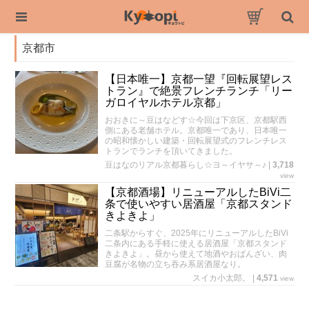
京都市
【日本唯一】京都一望『回転展望レス
トラン』で絶景フレンチランチ「リー
ガロイヤルホテル京都」
おおきに～豆はなどす☆今回は下京区、京都駅西
側にある老舗ホテル。京都唯一であり、日本唯一
の昭和懐かしい建築・回転展望式のフレンチレス
トランでランチを頂いてきました。
豆はなのリアル京都暮らし☆ヨ～イヤサ～♪
|
3,718
view
【京都酒場】リニューアルしたBiVi二
条で使いやすい居酒屋「京都スタンド
きよきよ」
二条駅からすぐ、2025年にリニューアルしたBiVi
二条内にある手軽に使える居酒屋「京都スタンド
きよきよ」。昼から使えて地酒やおばんざい、肉
豆腐が名物の立ち吞み系居酒屋なり。
スイカ小太郎。
|
4,571
view