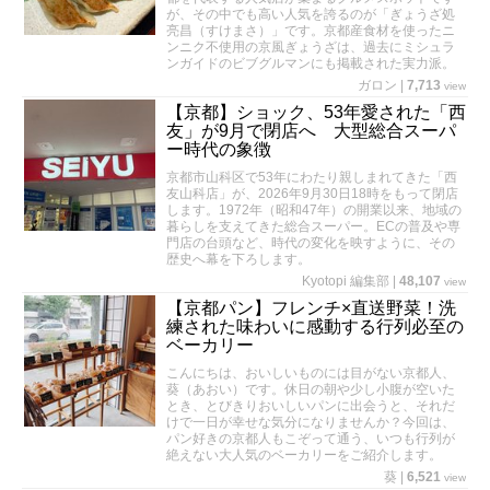
が、その中でも高い人気を誇るのが「ぎょうざ処
亮昌（すけまさ）」です。京都産食材を使ったニ
ンニク不使用の京風ぎょうざは、過去にミシュラ
ンガイドのビブグルマンにも掲載された実力派。
ガロン
|
7,713
view
【京都】ショック、53年愛された「西
友」が9月で閉店へ 大型総合スーパ
ー時代の象徴
京都市山科区で53年にわたり親しまれてきた「西
友山科店」が、2026年9月30日18時をもって閉店
します。1972年（昭和47年）の開業以来、地域の
暮らしを支えてきた総合スーパー。ECの普及や専
門店の台頭など、時代の変化を映すように、その
歴史へ幕を下ろします。
Kyotopi 編集部
|
48,107
view
【京都パン】フレンチ×直送野菜！洗
練された味わいに感動する行列必至の
ベーカリー
こんにちは、おいしいものには目がない京都人、
葵（あおい）です。休日の朝や少し小腹が空いた
とき、とびきりおいしいパンに出会うと、それだ
けで一日が幸せな気分になりませんか？今回は、
パン好きの京都人もこぞって通う、いつも行列が
絶えない大人気のベーカリーをご紹介します。
葵
|
6,521
view