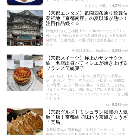
スイカ小太郎。
|
4,270
view
【京都エンタメ】祇園四条通り歌舞伎
発祥地『京都南座』の夏以降が熱い！
注目作品続々☆
汁物大好きな三杯目 J Soup Brothersです！FU～
FU～☆彡今回は東山区祇園四条通りにある歌舞伎
発祥地『京都南座』の夏以降の注目作品をチェッ
ク☆
三杯目 J Soup Brothers
|
2,243
view
【京都スイーツ】極上のサクサク体
験！名店出身パティシエが焼き上げる
フランス伝統菓子
こんにちは、おいしいものには目がない京都人、
葵（あおい）です。皆さんは、一口食べた瞬間に
その背景にある「職人の凄み」を感じたことはあ
りますか？今回は、御所南エリアにある実力派パ
ティスリー「アン ソン ドゥ パティスリー」をご紹
介します。
葵
|
9,249
view
【京都グルメ】ミシュラン掲載の人気
餃子店！京都駅で味わう京風ぎょうざ
「亮昌」
京都駅直結の商業施設「京都タワーサンド」。京
都を代表する人気店が集まるグルメスポットです