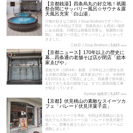
【京都銭湯】四条烏丸の好立地！祇園
祭合間にサッパリ一風呂☆サウナ＆露
天風呂充実「白山湯」
汁物大好きな三杯目 J Soup Brothersです！FU～
FU～☆彡今回は下京区、四条烏丸にも程近い場所
にある銭湯。日曜日は朝風呂営業も。祇園祭の合
間に、銭湯で一汗流してサッパリしようとやって
きました。
三杯目 J Soup Brothers
|
3,023
view
【京都ニュース】170年以上の歴史に
幕…四条通の老舗そば店が閉店「総本
家ゑびや」
安政元年（1854年）創業、170年以上の歴史を誇
る京都の老舗そば店「総本家ゑびや」が、令和8年
6月20日をもって閉店しました。四条通で長年親し
まれてきた名店の跡地では、すでに原状回復工事
が始まっています。
Kyotopi 編集部
|
5,107
view
【京都】伏見桃山の素敵なスイーツカ
フェ「パレード伏見洋菓子店」
おいしいスイーツを求め、今回は伏見桃山にある
地元でも人気のスイーツ店「パレード伏見洋菓子
店」へ。想像を超えたおいしいシュークリームに
感動しました！