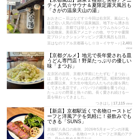
ティ人気☆サウナ＆夏限定露天風呂も
「さがの温泉天山の湯」
おおきに～豆はなどす☆今回は右京区、嵐山にも
ほど近い人気の日帰り温泉施設。地下から湧き出
る源泉は、京都では珍しいナトリウムカルシウム
塩化物泉。美容系アメニティの他、サウナや夏限
定プロジェクションマッピング露天風呂も注目。
豆はなのリアル京都暮らし☆ヨ～イヤサ～♪
|
2,401
view
【京都グルメ】地元で長年愛される皿
うどん専門店！野菜たっぷりの優しい
味「まつお」
左京区の吉田、京都大学前にたたずむ「まつお」
は、皿うどん・ちゃんぽんの専門店。昭和50年頃
の創業以来、京大生や地元の人たちのお腹を満た
してきた名店です。パリパリの細麺を覆うのは、
たっぷりの野菜と熱々の餡。長く愛され続ける一
皿を味わってきました。
つきはし
|
17,115
view
【新店】京都駅近くで名物ローストビ
ーフと洋風アテを気軽に！昼飲みでも
できる「SUNS」
京都駅八条口の南側、2026年5月オープンの洋風
バル「SUNS」。名物ローストビーフと洋風のアテ
で、昼から飲める新店なり。