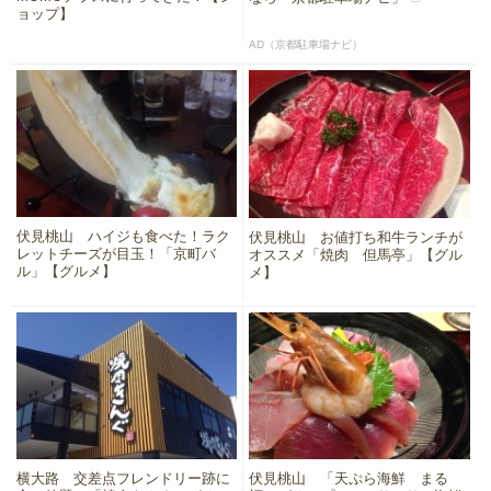
ョップ】
AD（京都駐車場ナビ）
伏見桃山 ハイジも食べた！ラク
伏見桃山 お値打ち和牛ランチが
レットチーズが目玉！「京町バ
オススメ「焼肉 但馬亭」【グル
ル」【グルメ】
メ】
横大路 交差点フレンドリー跡に
伏見桃山 「天ぷら海鮮 まる