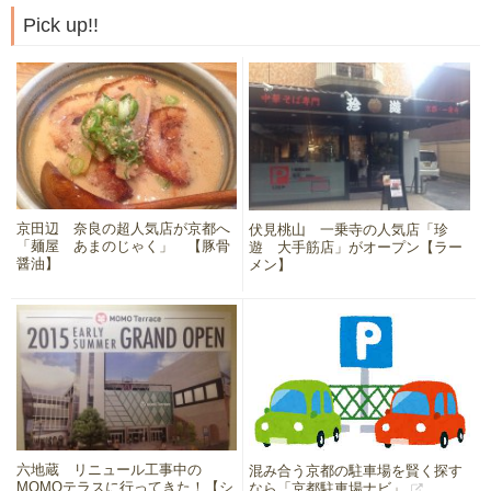
Pick up!!
京田辺 奈良の超人気店が京都へ
伏見桃山 一乗寺の人気店「珍
「麺屋 あまのじゃく」 【豚骨
遊 大手筋店」がオープン【ラー
醤油】
メン】
六地蔵 リニュール工事中の
混み合う京都の駐車場を賢く探す
MOMOテラスに行ってきた！【シ
なら「京都駐車場ナビ」