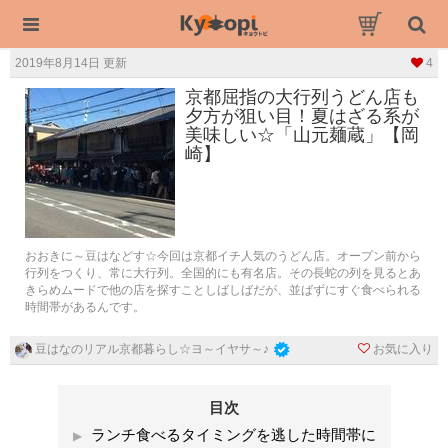
2019年8月14日 更新
4
京都屈指の大行列うどん店も
夕方が狙い目！夏はざる系が
美味しい☆「山元麺蔵」【岡
崎】
おおきに～豆はなどす☆今回は京都イチ人気のうどん店。オープン前から
行列をつくり、常に大行列。全国的にも有名店。その長蛇の列を見るとあ
きらめムードで他の店を探すことしばしばだが、並ばずにすぐ食べられる
時間帯があるんです。
お気に入り
豆はなのリアル京都暮らし☆ヨ～イヤサ～♪
目次
ランチ食べるタイミングを逃した時間帯に