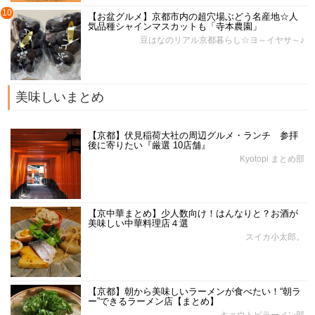
10
【お盆グルメ】京都市内の超穴場ぶどう名産地☆人
気品種シャインマスカットも「寺本農園」
豆はなのリアル京都暮らし☆ヨ～イヤサ～♪
美味しいまとめ
【京都】伏見稲荷大社の周辺グルメ・ランチ 参拝
後に寄りたい『厳選 10店舗』
Kyotopi まとめ部
【京中華まとめ】少人数向け！はんなりと？お酒が
美味しい中華料理店４選
スイカ小太郎。
【京都】朝から美味しいラーメンが食べたい！“朝ラ
ー”できるラーメン店【まとめ】