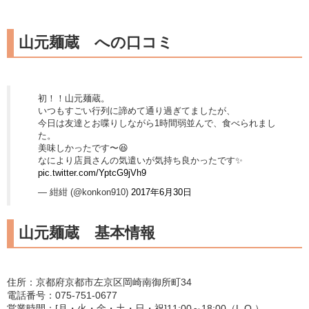
山元麺蔵 への口コミ
初！！山元麺蔵。
いつもすごい行列に諦めて通り過ぎてましたが、
今日は友達とお喋りしながら1時間弱並んで、食べられまし
た。
美味しかったです〜😆
なにより店員さんの気遣いが気持ち良かったです✨
pic.twitter.com/YptcG9jVh9
— 紺紺 (@konkon910)
2017年6月30日
山元麺蔵 基本情報
住所：京都府京都市左京区岡崎南御所町34
電話番号：075-751-0677
営業時間：[月・火・金・土・日・祝]11:00～18:00（L.O.）