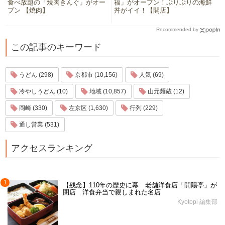
食べ放題の「焼肉きんぐ」がオー
福」がオープン！ぷりぷりの海鮮
プン 【焼肉】
丼がイイ！【開店】
Recommended by
この記事のキーワード
うどん (298)
京都市 (10,156)
人気 (69)
冷やしうどん (10)
地域 (10,857)
山元麺蔵 (12)
岡崎 (330)
左京区 (1,630)
行列 (229)
通し営業 (531)
アクセスランキング
1
【残念】110年の歴史に幕 老舗洋食店「開陽亭」が
閉店 洋食弁当で親しまれた名店
Kyotopi 編集部