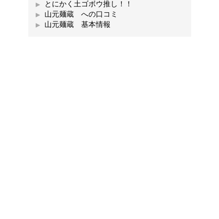
とにかく土ゴボウ推し！！
山元麺蔵 への口コミ
山元麺蔵 基本情報