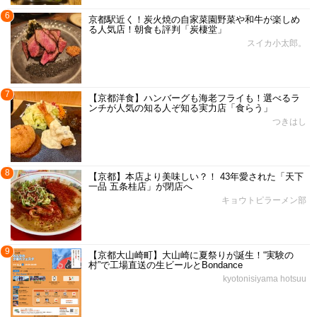
6
京都駅近く！炭火焼の自家菜園野菜や和牛が楽しめ
る人気店！朝食も評判「炭棲堂」
スイカ小太郎。
7
【京都洋食】ハンバーグも海老フライも！選べるラ
ンチが人気の知る人ぞ知る実力店「食らう」
つきはし
8
【京都】本店より美味しい？！ 43年愛された「天下
一品 五条桂店」が閉店へ
キョウトピラーメン部
9
【京都大山崎町】大山崎に夏祭りが誕生！“実験の
村”で工場直送の生ビールとBondance
kyotonisiyama hotsuu