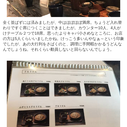
全く並ばずには済みましたが、中はほぼほぼ満席。ちょうど入れ替
わりですぐ席につくことはできましたが。カウンター10人、4人が
けテーブル２つで18席。思ったよりキャパ小さめなところに、お店
の方は5人くらいいましたかね。けっこう多いんやなぁ～という印象
でしたが、あの大行列をさばくのと、調理に手間暇かかるうどんな
んでしょうね。それくらい動員しないと回らないんでしょう。