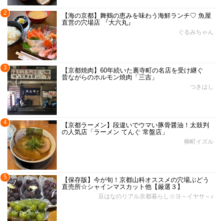
2
【海の京都】舞鶴の恵みを味わう海鮮ランチ♡ 魚屋
直営の穴場店 『大六丸』
ぐるみちゃん
3
【京都焼肉】60年続いた裏寺町の名店を受け継ぐ
昔ながらのホルモン焼肉「三吉」
つきはし
4
【京都ラーメン】段違いでウマい豚骨醤油！太鼓判
の人気店「ラーメン てんぐ 常盤店」
柳町イズル
5
【保存版】今が旬！京都山科オススメの穴場ぶどう
直売所☆シャインマスカット他【厳選３】
豆はなのリアル京都暮らし☆ヨ～イヤサ～♪