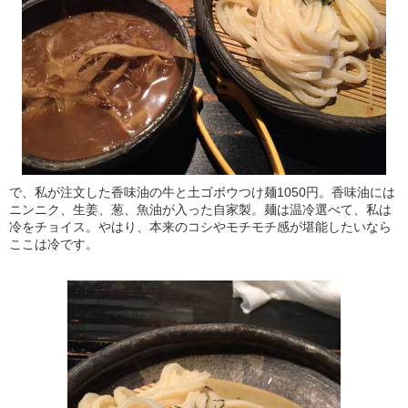
で、私が注文した香味油の牛と土ゴボウつけ麺1050円。香味油には
ニンニク、生姜、葱、魚油が入った自家製。麺は温冷選べて、私は
冷をチョイス。やはり、本来のコシやモチモチ感が堪能したいなら
ここは冷です。