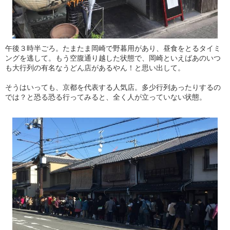
午後３時半ごろ。たまたま岡崎で野暮用があり、昼食をとるタイミ
ングを逃して。もう空腹通り越した状態で、岡崎といえばあのいつ
も大行列の有名なうどん店があるやん！と思い出して。
そうはいっても、京都を代表する人気店。多少行列あったりするの
では？と恐る恐る行ってみると、全く人が立っていない状態。