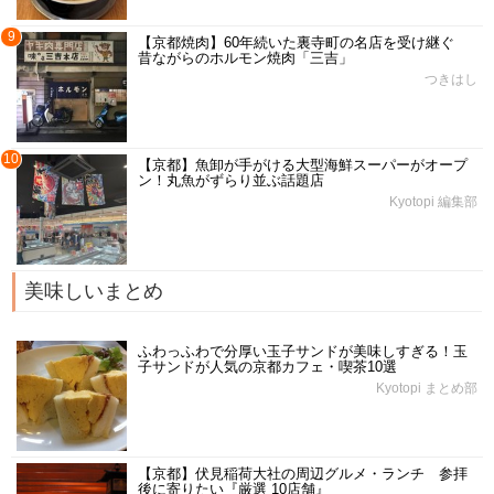
9
【京都焼肉】60年続いた裏寺町の名店を受け継ぐ
昔ながらのホルモン焼肉「三吉」
つきはし
10
【京都】魚卸が手がける大型海鮮スーパーがオープ
ン！丸魚がずらり並ぶ話題店
Kyotopi 編集部
美味しいまとめ
ふわっふわで分厚い玉子サンドが美味しすぎる！玉
子サンドが人気の京都カフェ・喫茶10選
Kyotopi まとめ部
【京都】伏見稲荷大社の周辺グルメ・ランチ 参拝
後に寄りたい『厳選 10店舗』