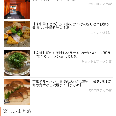
Kyotopi まとめ部
【京中華まとめ】少人数向け！はんなりと？お酒が
美味しい中華料理店４選
スイカ小太郎。
【京都】朝から美味しいラーメンが食べたい！“朝ラ
ー”できるラーメン店【まとめ】
キョウトピラーメン部
京都で食べたい「肉厚の絶品さば寿司」厳選9店！老
舗や定番から穴場まで【まとめ】
Kyotopi まとめ部
楽しいまとめ