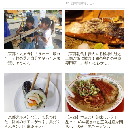
AD（京都駐車場ナビ）
【京都・大原野】「うわー、取れ
【京都朝食】炭火香る極厚銀鮭と
た！」竹の器と自分で削ったお箸
土鍋ご飯に歓喜！四条烏丸の朝食
で流しそうめん
専門店「京都 いとおかし」
【京都グルメ】北白川で見つけ
【京都】本店より美味しい天下一
た！韓国のオモニが作る、具だく
品？！ 43年愛された五条桂店が閉
さんキンパと麻薬キンパ
店へ 名物・赤ラーメンも