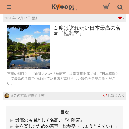
2020年12月17日 更新
2
１度は訪れたい日本最高の名
園『桂離宮』
宮家の別荘として創建された『桂離宮』は皇室用財産です。”日本庭園と
して最高の名園”と言われているほど素晴らしい景色を是非ご覧くださ
い。
まみの京都好奇心手帖
お気に入り
目次
最高の名園として名高い『桂離宮』
冬を楽しむための茶室「松琴亭（しょうきんてい）」