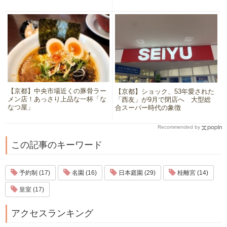
【京都】中央市場近くの豚骨ラー
【京都】ショック、53年愛された
メン店！あっさり上品な一杯「な
「西友」が9月で閉店へ 大型総
なつ屋」
合スーパー時代の象徴
Recommended by
この記事のキーワード
予約制 (17)
名園 (16)
日本庭園 (29)
桂離宮 (14)
皇室 (17)
アクセスランキング