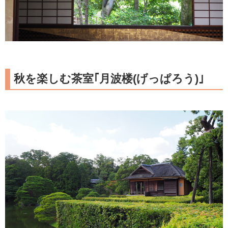
秋を楽しむ茶室｢月波楼(げっぱろう)｣