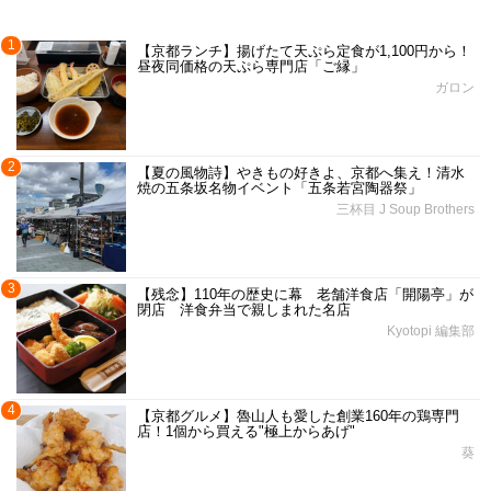
1
【京都ランチ】揚げたて天ぷら定食が1,100円から！
昼夜同価格の天ぷら専門店「ご縁」
ガロン
2
【夏の風物詩】やきもの好きよ、京都へ集え！清水
焼の五条坂名物イベント「五条若宮陶器祭」
三杯目 J Soup Brothers
3
【残念】110年の歴史に幕 老舗洋食店「開陽亭」が
閉店 洋食弁当で親しまれた名店
Kyotopi 編集部
4
【京都グルメ】魯山人も愛した創業160年の鶏専門
店！1個から買える"極上からあげ"
葵