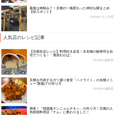
最後は神頼み？！京都の一風変わった神社仏閣まとめ
【珍スポット】
Kyotopi まとめ部
人気店のレシピ記事
【京都名店レシピ】料理好き必見！京名物の鯖寿司を自
宅でつくる！「酒房わかば」
Kyotopi 編集部
京都を代表するガツ盛り食堂「ハイライト」の名物メニ
ュー”唐揚げ”の作り方
Kyotopi 編集部
簡単！「韓国風ヤンニョムチキン」の作り方！京都の人
気韓国料理店『ナム』に教わりました！