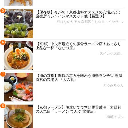
5
【保存版】今が旬！京都山科オススメの穴場ぶどう
直売所☆シャインマスカット他【厳選３】
豆はなのリアル京都暮らし☆ヨ～イヤサ～♪
6
【京都】中央市場近くの豚骨ラーメン店！あっさり
上品な一杯「ななつ屋」
スイカ小太郎。
7
【海の京都】舞鶴の恵みを味わう海鮮ランチ♡ 魚屋
直営の穴場店 『大六丸』
ぐるみちゃん
8
【京都ラーメン】段違いでウマい豚骨醤油！太鼓判
の人気店「ラーメン てんぐ 常盤店」
柳町イズル