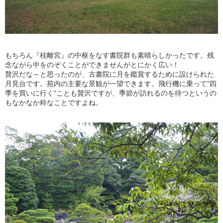
もちろん『桂離宮』の中枢をなす書院群も素晴らしかったです。残
念ながら中をのぞくことができませんがとにかく広い！
贅沢だな～と思ったのが、古書院に月を鑑賞するために設けられた
月見台です。苑内の主要な景観が一望できます。飛行機に乗って"四
季を買いに行く"ことも贅沢ですが、季節が訪れるのを待つというの
もなかなか粋なことですよね。