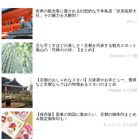
世界の観光客に愛される幻想的な千本鳥居「伏見稲荷大
社」その魅力を大解剖！
ガロン
立ち尽くすほどの美しさ！京都を代表する観光スポット
嵐山の「竹林の小径」【まとめ】
Kyotopiカメラ部
【京都のおしゃれなスタバ】川床席やお寺ビュー、畳席
など京都ならではの特徴あるスタバのまとめ
Kyotopi まとめ部
【保存版】新春の初詣に集めたい、京都の御朱印まとめ
＆限定御朱印も！
キョウトピ まとめ部