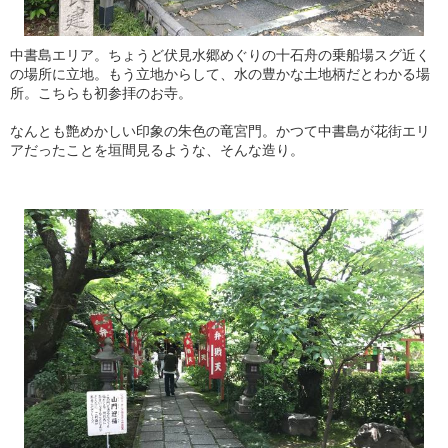
中書島エリア。ちょうど伏見水郷めぐりの十石舟の乗船場スグ近く
の場所に立地。もう立地からして、水の豊かな土地柄だとわかる場
所。こちらも初参拝のお寺。
なんとも艶めかしい印象の朱色の竜宮門。かつて中書島が花街エリ
アだったことを垣間見るような、そんな造り。