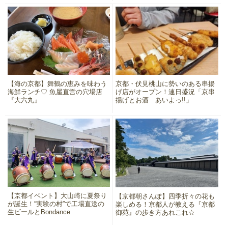
【海の京都】舞鶴の恵みを味わう
京都・伏見桃山に勢いのある串揚
海鮮ランチ♡ 魚屋直営の穴場店
げ店がオープン！連日盛況「京串
『大六丸』
揚げとお酒 あいよっ!!」
【京都イベント】大山崎に夏祭り
【京都朝さんぽ】四季折々の花も
が誕生！“実験の村”で工場直送の
楽しめる！京都人が教える『京都
生ビールとBondance
御苑』の歩き方あれこれ☆