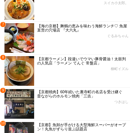
スイカ小太郎。
7
【海の京都】舞鶴の恵みを味わう海鮮ランチ♡ 魚屋
直営の穴場店 『大六丸』
ぐるみちゃん
8
【京都ラーメン】段違いでウマい豚骨醤油！太鼓判
の人気店「ラーメン てんぐ 常盤店」
柳町イズル
9
【京都焼肉】60年続いた裏寺町の名店を受け継ぐ
昔ながらのホルモン焼肉「三吉」
つきはし
10
【京都】魚卸が手がける大型海鮮スーパーがオープ
ン！丸魚がずらり並ぶ話題店