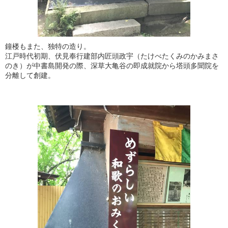
鐘楼もまた、独特の造り。
江戸時代初期、伏見奉行建部内匠頭政宇（たけべたくみのかみまさ
のき）が中書島開発の際、深草大亀谷の即成就院から塔頭多聞院を
分離して創建。