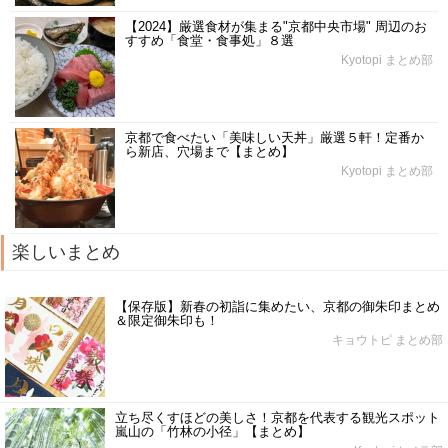
【2024】厳選食材が集まる"京都中央市場" 周辺のお
すすめ「食堂・食事処」８選
Kyotopi まとめ部
京都で食べたい「美味しい天丼」厳選５軒！定番か
ら新店、穴場まで【まとめ】
Kyotopi まとめ部
楽しいまとめ
【保存版】新春の初詣に集めたい、京都の御朱印まとめ
＆限定御朱印も！
キョウトピ まとめ部
立ち尽くすほどの美しさ！京都を代表する観光スポット
嵐山の「竹林の小径」【まとめ】