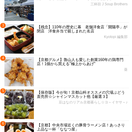
三杯目 J Soup Brothers
3
【残念】110年の歴史に幕 老舗洋食店「開陽亭」が
閉店 洋食弁当で親しまれた名店
Kyotopi 編集部
4
【京都グルメ】魯山人も愛した創業160年の鶏専門
店！1個から買える"極上からあげ"
葵
5
【保存版】今が旬！京都山科オススメの穴場ぶどう
直売所☆シャインマスカット他【厳選３】
豆はなのリアル京都暮らし☆ヨ～イヤサ～♪
6
【京都】中央市場近くの豚骨ラーメン店！あっさり
上品な一杯「ななつ屋」