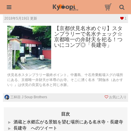
2018年5月19日 更新
1
【京都伏見名水めぐり】スタ
ンプラリーで名水チェック☆
京都唯一の弁財天を祀る！つ
いにコンプ◎「長建寺」
伏見名水スタンプラリー最終ポイント。中書島、十石舟乗船場スグの場所
にある、京都唯一弁財天が本尊のお寺。そこに湧く名水『閼伽水（あかす
い）』は伏見の良質な名水と同じ水脈。
三杯目 J Soup Brothers
お気に入り
目次
酒蔵と水郷広がる景観を望む場所にある名水寺・長建寺
長建寺 へのツイート