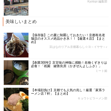
Kyotopi 編集部
美味しいまとめ
【保存版】この夏に制覇しておきたい！京都有名老
舗店のオススメ絶品かき氷！！【厳選４店】【まと
め】
豆はなのリアル京都暮らし☆ヨ～イヤサ～♪
【創業300年】京甘味の神髄に感動！名物くずきりは
必食！「祇園 鍵善良房（かぎぜんよしふさ）」
ミート姫
【本場顔負け】京都でも人気の兆し！厳選「家系ラ
ーメン店７軒」【まとめ】
キョウトピラーメン部