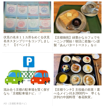
伏見の名水１１カ所をめぐる伏見
【京都御苑】緑豊かなカフェでモ
名水スタンプリーをコンプしまし
ーニング開始！朝活に老舗パン謹
た！ 【イベント】
製『あんバタートースト』を☆
混み合う京都の駐車場を賢く探す
【京都ランチ】主役級の前菜！選
なら「京都駐車場ナビ」
べるメイン付き2800円〜 早くも
評判の中国料理「春花秋実」
AD（京都駐車場ナビ）