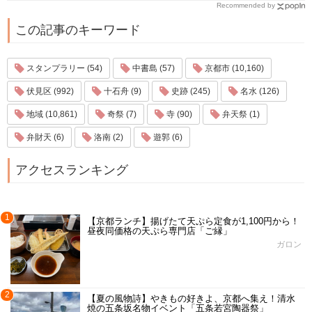
Recommended by
この記事のキーワード
スタンプラリー (54)
中書島 (57)
京都市 (10,160)
伏見区 (992)
十石舟 (9)
史跡 (245)
名水 (126)
地域 (10,861)
奇祭 (7)
寺 (90)
弁天祭 (1)
弁財天 (6)
洛南 (2)
遊郭 (6)
アクセスランキング
1
【京都ランチ】揚げたて天ぷら定食が1,100円から！
昼夜同価格の天ぷら専門店「ご縁」
ガロン
2
【夏の風物詩】やきもの好きよ、京都へ集え！清水
焼の五条坂名物イベント「五条若宮陶器祭」