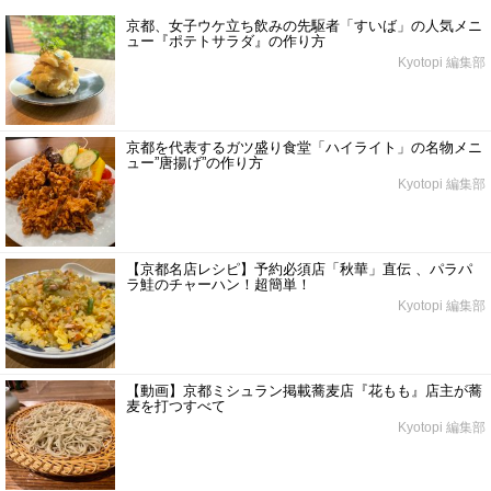
京都、女子ウケ立ち飲みの先駆者「すいば」の人気メニ
ュー『ポテトサラダ』の作り方
Kyotopi 編集部
京都を代表するガツ盛り食堂「ハイライト」の名物メニ
ュー”唐揚げ”の作り方
Kyotopi 編集部
【京都名店レシピ】予約必須店「秋華」直伝 、パラパ
ラ鮭のチャーハン！超簡単！
Kyotopi 編集部
【動画】京都ミシュラン掲載蕎麦店『花もも』店主が蕎
麦を打つすべて
Kyotopi 編集部