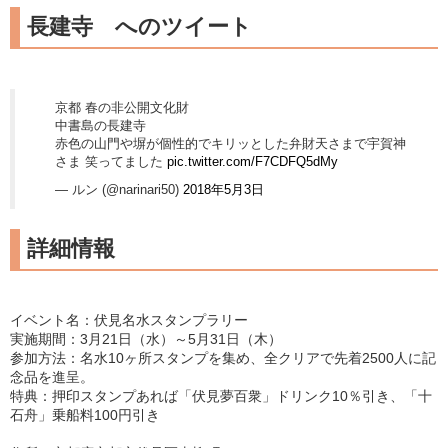
長建寺 へのツイート
京都 春の非公開文化財
中書島の長建寺
赤色の山門や塀が個性的でキリッとした弁財天さまで宇賀神
さま 笑ってました
pic.twitter.com/F7CDFQ5dMy
— ルン (@narinari50)
2018年5月3日
詳細情報
イベント名：伏見名水スタンプラリー
実施期間：3月21日（水）～5月31日（木）
参加方法：名水10ヶ所スタンプを集め、全クリアで先着2500人に記
念品を進呈。
特典：押印スタンプあれば「伏見夢百衆」ドリンク10％引き、「十
石舟」乗船料100円引き