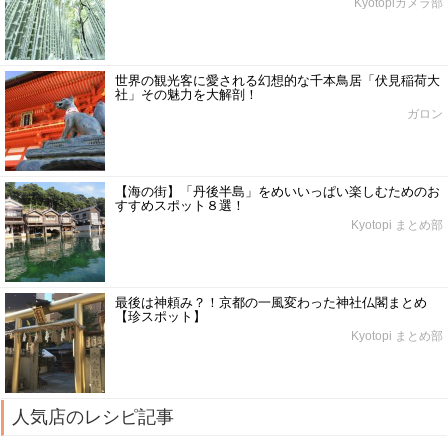
Kyotopiカメラ部
世界の観光客に愛される幻想的な千本鳥居「伏見稲荷大
社」その魅力を大解剖！
ガロン
【海の街】「丹後半島」をめいいっぱい楽しむためのお
すすめスポット８選！
Kyotopi まとめ部
最後は神頼み？！京都の一風変わった神社仏閣まとめ
【珍スポット】
Kyotopi まとめ部
人気店のレシピ記事