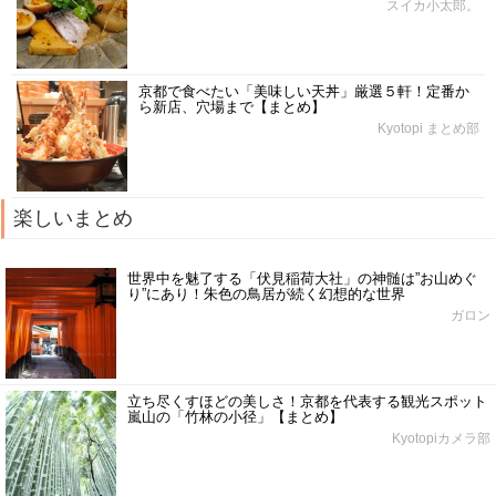
スイカ小太郎。
京都で食べたい「美味しい天丼」厳選５軒！定番か
ら新店、穴場まで【まとめ】
Kyotopi まとめ部
楽しいまとめ
世界中を魅了する「伏見稲荷大社」の神髄は”お山めぐ
り”にあり！朱色の鳥居が続く幻想的な世界
ガロン
立ち尽くすほどの美しさ！京都を代表する観光スポット
嵐山の「竹林の小径」【まとめ】
Kyotopiカメラ部