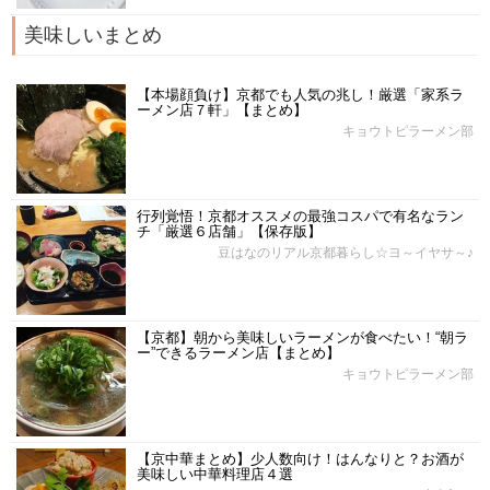
美味しいまとめ
【本場顔負け】京都でも人気の兆し！厳選「家系ラ
ーメン店７軒」【まとめ】
キョウトピラーメン部
行列覚悟！京都オススメの最強コスパで有名なラン
チ「厳選６店舗」【保存版】
豆はなのリアル京都暮らし☆ヨ～イヤサ～♪
【京都】朝から美味しいラーメンが食べたい！“朝ラ
ー”できるラーメン店【まとめ】
キョウトピラーメン部
【京中華まとめ】少人数向け！はんなりと？お酒が
美味しい中華料理店４選