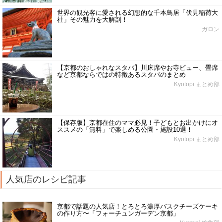
世界の観光客に愛される幻想的な千本鳥居「伏見稲荷大
社」その魅力を大解剖！
ガロン
【京都のおしゃれなスタバ】川床席やお寺ビュー、畳席
など京都ならではの特徴あるスタバのまとめ
Kyotopi まとめ部
【保存版】京都在住のママ必見！子どもとお出かけにオ
ススメの「無料」で楽しめる公園・施設10選！
Kyotopi まとめ部
人気店のレシピ記事
京都で話題の人気店！とろとろ濃厚バスクチーズケーキ
の作り方〜「フォーチュンガーデン京都」