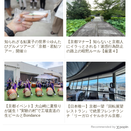
知られざる鮎菓子の世界☆ゆんた
【京都マナー】知らないと京都人
びグルメツアーズ「京都・若鮎ツ
にイラっとされる！迷惑行為防止
アー」開催☆
の路上の暗黙ルール【厳選４】
【京都イベント】大山崎に夏祭り
【日本唯一】京都一望『回転展望
が誕生！“実験の村”で工場直送の
レストラン』で絶景フレンチラン
生ビールとBondance
チ「リーガロイヤルホテル京都」
Recommended by