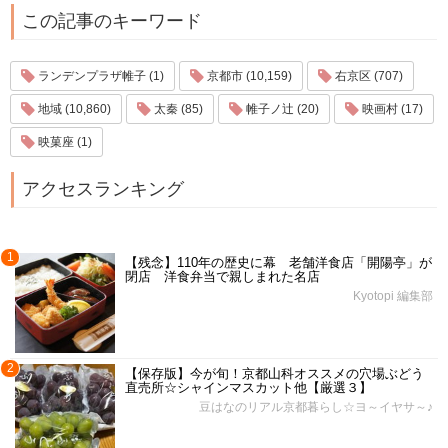
この記事のキーワード
ランデンプラザ帷子 (1)
京都市 (10,159)
右京区 (707)
地域 (10,860)
太秦 (85)
帷子ノ辻 (20)
映画村 (17)
映菓座 (1)
アクセスランキング
1
【残念】110年の歴史に幕 老舗洋食店「開陽亭」が
閉店 洋食弁当で親しまれた名店
Kyotopi 編集部
2
【保存版】今が旬！京都山科オススメの穴場ぶどう
直売所☆シャインマスカット他【厳選３】
豆はなのリアル京都暮らし☆ヨ～イヤサ～♪