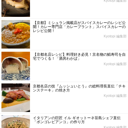
Kyotopi 編集部
【京都】ミシュラン掲載店がスパイスカレーのレシピ公
開！カレー専門店「カレープラント」スパイスカレーの
レシピ公開！
Kyotopi 編集部
【京都名店レシピ】料理好き必見！京名物の鯖寿司を自
宅でつくる！「酒房わかば」
Kyotopi 編集部
京都名店の技『ムッシュいとう』の総料理長直伝「チキ
ンステーキ」の焼き方
Kyotopi 編集部
イタリアンの巨匠 イル ギオットーネ笹島シェフ直伝
「ボンゴレビアンコ」の作り方
Kyotopi 編集部