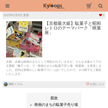
2025年2月5日 更新
0
【京都最大級】駄菓子と昭和
レトロのテーマパーク「映菓
座」
京都・太秦は映画のまちとして周知されていますが、そんな太秦エリアの
主要駅「帷子ノ辻」で「映画のまちの駄菓子売り場・映菓座」を発見しま
した。店内は昔懐かしい駄菓子でいっぱいでしたので、その様子をご報告
いたします。
柳町イズル
お気に入り
目次
映画のまちの駄菓子売り場