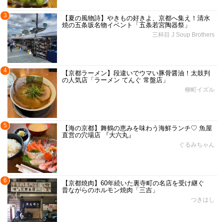
3
【夏の風物詩】やきもの好きよ、京都へ集え！清水
焼の五条坂名物イベント「五条若宮陶器祭」
三杯目 J Soup Brothers
4
【京都ラーメン】段違いでウマい豚骨醤油！太鼓判
の人気店「ラーメン てんぐ 常盤店」
柳町イズル
5
【海の京都】舞鶴の恵みを味わう海鮮ランチ♡ 魚屋
直営の穴場店 『大六丸』
ぐるみちゃん
6
【京都焼肉】60年続いた裏寺町の名店を受け継ぐ
昔ながらのホルモン焼肉「三吉」
つきはし