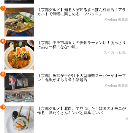
7
【京都グルメ】知る人ぞ知るすっぽん料理店！アラ
カルトで気軽に楽しめる「ツバクロ」
Kyotopi 編集部
8
【京都】中央市場近くの豚骨ラーメン店！あっさり
上品な一杯「ななつ屋」
スイカ小太郎。
9
【京都】魚卸が手がける大型海鮮スーパーがオープ
ン！丸魚がずらり並ぶ話題店
Kyotopi 編集部
10
【京都グルメ】北白川で見つけた！韓国のオモニが
作る、具だくさんキンパと麻薬キンパ
葵