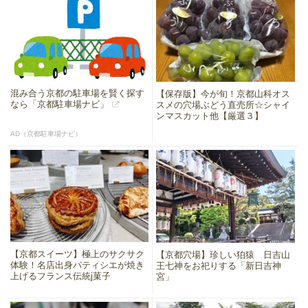
混み合う京都の駐車場を賢く探す
【保存版】今が旬！京都山科オス
なら「京都駐車場ナビ」
スメの穴場ぶどう直売所☆シャイ
ンマスカット他【厳選３】
AD（京都駐車場ナビ）
【京都スイーツ】極上のサクサク
【京都穴場】珍しい狛猿 日吉山
体験！名店出身パティシエが焼き
王七神をお祀りする「新日吉神
上げるフランス伝統j菓子
宮」