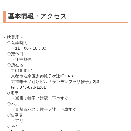
基本情報・アクセス
＜映菓座＞
◇営業時間
・11：00～18：00
◇定休日
・年中無休
◇所在地
〒616-8151
京都市右京区太秦帷子ケ辻町30-3
京福帷子ノ辻駅ビル「ランデンプラザ帷子」2階
tel．075-873-1201
◇電車
・嵐電：帷子ノ辻駅 下車すぐ
◇バス
・京都市バス：帷子ノ辻 下車すぐ
◇駐車場
・アリ
◇SNS