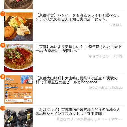
7
【京都洋食】ハンバーグも海老フライも！選べるラ
ンチが人気の知る人ぞ知る実力店「食らう」
つきはし
8
【京都】本店より美味しい？！ 43年愛された「天下
一品 五条桂店」が閉店へ
キョウトピラーメン部
9
【京都大山崎町】大山崎に夏祭りが誕生！“実験の
村”で工場直送の生ビールとBondance
kyotonisiyama hotsuu
10
【お盆グルメ】京都市内の超穴場ぶどう名産地☆人
気品種シャインマスカットも「寺本農園」
豆はなのリアル京都暮らし☆ヨ～イヤサ～♪