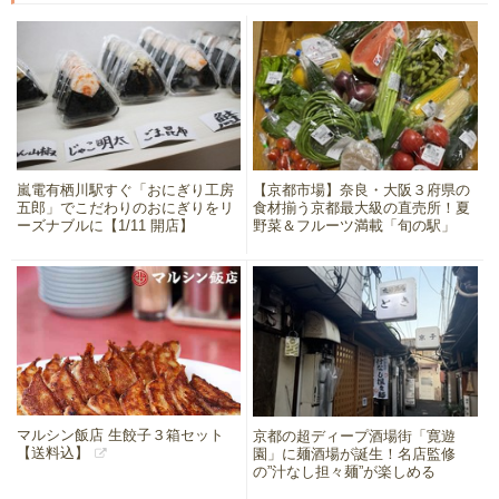
嵐電有栖川駅すぐ「おにぎり工房
【京都市場】奈良・大阪３府県の
五郎」でこだわりのおにぎりをリ
食材揃う京都最大級の直売所！夏
ーズナブルに【1/11 開店】
野菜＆フルーツ満載「旬の駅」
マルシン飯店 生餃子３箱セット
京都の超ディープ酒場街「寛遊
【送料込】
園」に麺酒場が誕生！名店監修
の”汁なし担々麺”が楽しめる