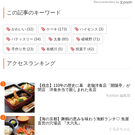
Recommended by
この記事のキーワード
かわいい (32)
ケーキ (173)
ハイセンス (3)
パティスリー (34)
太秦 (85)
嵯峨野 (71)
手作り市 (23)
有栖川 (5)
焼菓子 (42)
アクセスランキング
1
【残念】110年の歴史に幕 老舗洋食店「開陽亭」が
閉店 洋食弁当で親しまれた名店
Kyotopi 編集部
2
【海の京都】舞鶴の恵みを味わう海鮮ランチ♡ 魚屋
直営の穴場店 『大六丸』
ぐるみちゃん