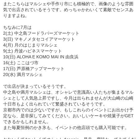
またこちらはマルシェや手作り市にも積極的で、画像のような雰囲
気で出店されているそうです。めっちゃかわいくて素敵でセンスあ
りますよね。
ちなみに7月は
2(土) 中之島フードラバーズマーケット
3(日) マキノメタセコイアマーケット
4(月) 月のはじまりマルシェ
9(土) 丹波ハピネスマーケット
10(日) ALOHA E KOMO MAI IN 由良浜
16(土) ここはづ市
17(日) 芦原橋アップマーケット
20(水) 満月マルシェ
で出店が決まっているそうです。
中之島や満月マルシェは、オシャレで意識高い人たちが集まるマル
シェとして人気急上昇ですし、今月は出られませんが大山崎の山崎
十日市もよく出られていて繁盛されているそうです。
京都市内でのは少ないですが、もしこれらのイベントにお出かけ予
定なら、是非探してみてください。おいしいケーキや焼菓子がGET
できるかもしれません。
また毎夏恒例のかき氷も、イベントの他店頭でも購入可能です。