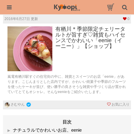
2016年6月27日 更新
0
有栖川＊季節限定チェリータ
ルトが旨すぎ♡雑貨もハイセ
ンスでかわいい「eenie（イ
ーニー）」【ショップ】
嵐電有栖川駅すぐの住宅街の中に、雑貨とスイーツのお店「eenie」があ
ります。こじんまりとした店内ですが、かわいい焼菓子や季節のフルーツ
を使ったケーキが並び、使い勝手の良さそうな雑貨や手づくり品が置かれ
ていてとてもオシャレ。そんなeenieをご紹介いたします。
お気に入り
さむやん
目次
ナチュラルでかわいいお店、eenie