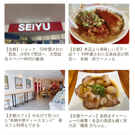
【京都】ショック、53年愛された
【京都】本店より美味しい天下一
「西友」が9月で閉店へ 大型総
品？！ 43年愛された五条桂店が閉
合スーパー時代の象徴
店へ 名物・赤ラーメンも
【京都カフェ】今出川で見つけ
【京都ラーメン】炭焼きチャーシ
た"本格中華ティースタンド" 夜
ューの衝撃！名店の系譜を継ぐ実
カフェ利用もできる
力店「麺屋 大ちゃん」