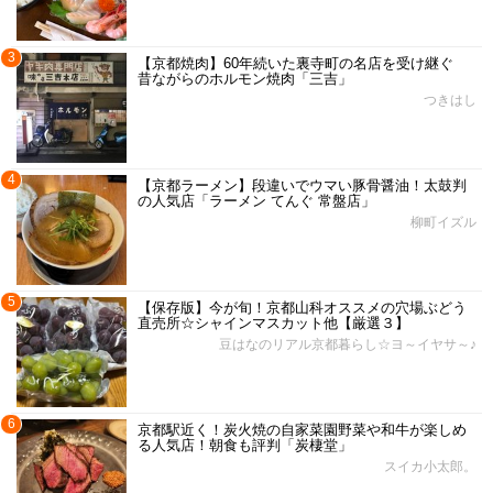
3
【京都焼肉】60年続いた裏寺町の名店を受け継ぐ
昔ながらのホルモン焼肉「三吉」
つきはし
4
【京都ラーメン】段違いでウマい豚骨醤油！太鼓判
の人気店「ラーメン てんぐ 常盤店」
柳町イズル
5
【保存版】今が旬！京都山科オススメの穴場ぶどう
直売所☆シャインマスカット他【厳選３】
豆はなのリアル京都暮らし☆ヨ～イヤサ～♪
6
京都駅近く！炭火焼の自家菜園野菜や和牛が楽しめ
る人気店！朝食も評判「炭棲堂」
スイカ小太郎。