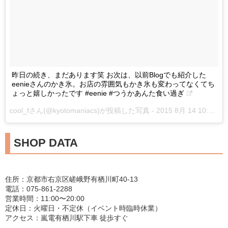
昨日の続き、まだあります笑 お次は、以前Blogでも紹介した
eenieさんのかき氷。お店の雰囲気もかき氷も変わってなくてち
ょっと嬉しかったです #eenie #つうかあんた食い過ぎ
cool_fさん(@kyotomaniacs)が投稿した写真 -
2015 8月 14 10:39午後 PDT
SHOP DATA
住所：京都市右京区嵯峨野有栖川町40-13
電話：075-861-2288
営業時間：11:00〜20:00
定休日：火曜日・不定休（イベント時臨時休業）
アクセス：嵐電有栖川駅下車 徒歩すぐ