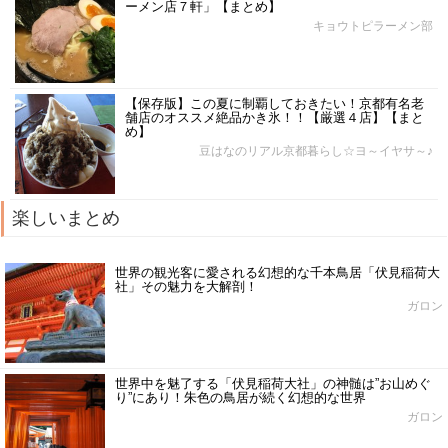
ーメン店７軒」【まとめ】
キョウトピラーメン部
【保存版】この夏に制覇しておきたい！京都有名老
舗店のオススメ絶品かき氷！！【厳選４店】【まと
め】
豆はなのリアル京都暮らし☆ヨ～イヤサ～♪
楽しいまとめ
世界の観光客に愛される幻想的な千本鳥居「伏見稲荷大
社」その魅力を大解剖！
ガロン
世界中を魅了する「伏見稲荷大社」の神髄は”お山めぐ
り”にあり！朱色の鳥居が続く幻想的な世界
ガロン