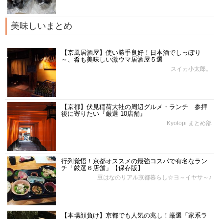
美味しいまとめ
【京風居酒屋】使い勝手良好！日本酒でしっぽり
～、肴も美味しい激ウマ居酒屋５選
スイカ小太郎。
【京都】伏見稲荷大社の周辺グルメ・ランチ 参拝
後に寄りたい『厳選 10店舗』
Kyotopi まとめ部
行列覚悟！京都オススメの最強コスパで有名なラン
チ「厳選６店舗」【保存版】
豆はなのリアル京都暮らし☆ヨ～イヤサ～♪
【本場顔負け】京都でも人気の兆し！厳選「家系ラ