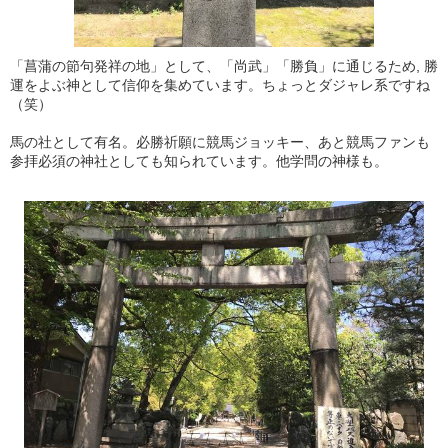
「菖蒲の節句発祥の地」として、「尚武」「勝負」に通じるため, 勝
運をよぶ神として信仰を集めています。ちょっとダジャレ系ですね
（笑）
馬の社として有名。必勝祈願に競馬ジョッキー、あと競馬ファンも
参拝必須の神社としても知られています。他学問の神様も。