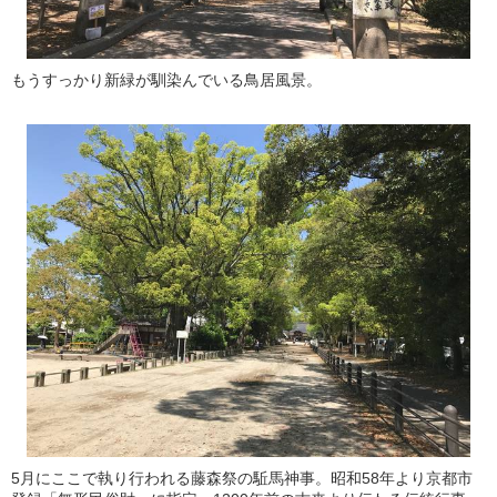
もうすっかり新緑が馴染んでいる鳥居風景。
5月にここで執り行われる藤森祭の駈馬神事。昭和58年より京都市