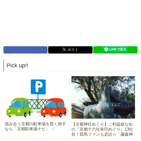
Pick up!!
混み合う京都の駐車場を賢く探す
【京都神社めぐり】ご利益総なめ
なら「京都駐車場ナビ」
の『京都十六社朱印めぐり』13社
目！競馬ファンも必訪☆「藤森神
社」