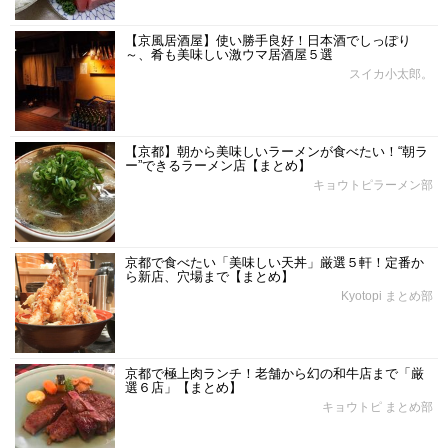
【京風居酒屋】使い勝手良好！日本酒でしっぽり
～、肴も美味しい激ウマ居酒屋５選
スイカ小太郎。
【京都】朝から美味しいラーメンが食べたい！“朝ラ
ー”できるラーメン店【まとめ】
キョウトピラーメン部
京都で食べたい「美味しい天丼」厳選５軒！定番か
ら新店、穴場まで【まとめ】
Kyotopi まとめ部
京都で極上肉ランチ！老舗から幻の和牛店まで「厳
選６店」【まとめ】
キョウトピ まとめ部