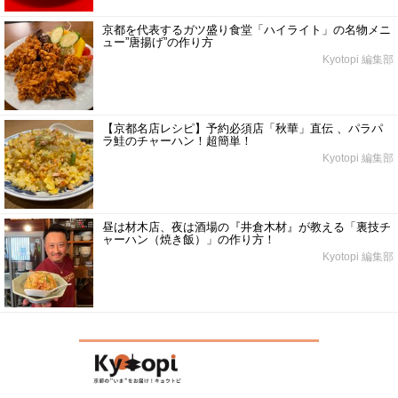
京都を代表するガツ盛り食堂「ハイライト」の名物メニ
ュー”唐揚げ”の作り方
Kyotopi 編集部
【京都名店レシピ】予約必須店「秋華」直伝 、パラパ
ラ鮭のチャーハン！超簡単！
Kyotopi 編集部
昼は材木店、夜は酒場の『井倉木材』が教える「裏技チ
ャーハン（焼き飯）」の作り方！
Kyotopi 編集部