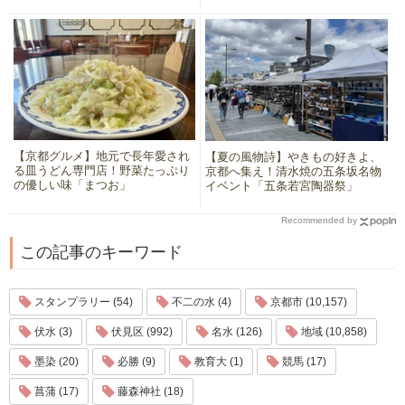
【京都グルメ】地元で長年愛され
【夏の風物詩】やきもの好きよ、
る皿うどん専門店！野菜たっぷり
京都へ集え！清水焼の五条坂名物
の優しい味「まつお」
イベント「五条若宮陶器祭」
Recommended by
この記事のキーワード
スタンプラリー (54)
不二の水 (4)
京都市 (10,157)
伏水 (3)
伏見区 (992)
名水 (126)
地域 (10,858)
墨染 (20)
必勝 (9)
教育大 (1)
競馬 (17)
菖蒲 (17)
藤森神社 (18)