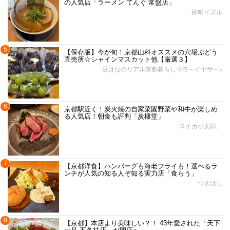
の人気店「ラーメン てんぐ 常盤店」
柳町イズル
5
【保存版】今が旬！京都山科オススメの穴場ぶどう
直売所☆シャインマスカット他【厳選３】
豆はなのリアル京都暮らし☆ヨ～イヤサ～♪
6
京都駅近く！炭火焼の自家菜園野菜や和牛が楽しめ
る人気店！朝食も評判「炭棲堂」
スイカ小太郎。
7
【京都洋食】ハンバーグも海老フライも！選べるラ
ンチが人気の知る人ぞ知る実力店「食らう」
つきはし
8
【京都】本店より美味しい？！ 43年愛された「天下