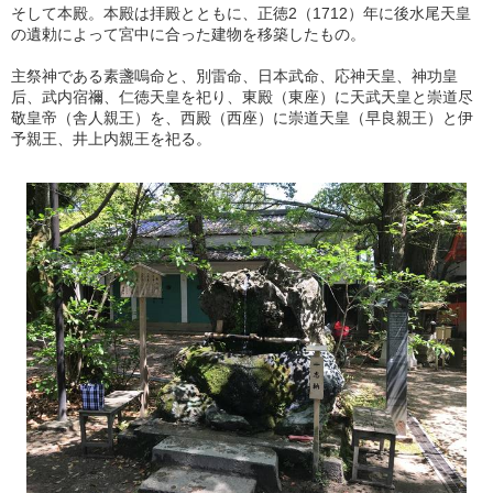
そして本殿。本殿は拝殿とともに、正徳2（1712）年に後水尾天皇
の遺勅によって宮中に合った建物を移築したもの。
主祭神である素盞嗚命と、別雷命、日本武命、応神天皇、神功皇
后、武内宿禰、仁徳天皇を祀り、東殿（東座）に天武天皇と崇道尽
敬皇帝（舎人親王）を、西殿（西座）に崇道天皇（早良親王）と伊
予親王、井上内親王を祀る。