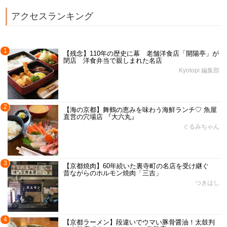
アクセスランキング
1
【残念】110年の歴史に幕 老舗洋食店「開陽亭」が
閉店 洋食弁当で親しまれた名店
Kyotopi 編集部
2
【海の京都】舞鶴の恵みを味わう海鮮ランチ♡ 魚屋
直営の穴場店 『大六丸』
ぐるみちゃん
3
【京都焼肉】60年続いた裏寺町の名店を受け継ぐ
昔ながらのホルモン焼肉「三吉」
つきはし
4
【京都ラーメン】段違いでウマい豚骨醤油！太鼓判