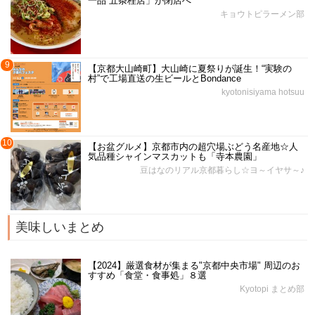
一品 五条桂店」が閉店へ
キョウトピラーメン部
9
【京都大山崎町】大山崎に夏祭りが誕生！“実験の
村”で工場直送の生ビールとBondance
kyotonisiyama hotsuu
10
【お盆グルメ】京都市内の超穴場ぶどう名産地☆人
気品種シャインマスカットも「寺本農園」
豆はなのリアル京都暮らし☆ヨ～イヤサ～♪
美味しいまとめ
【2024】厳選食材が集まる"京都中央市場" 周辺のお
すすめ「食堂・食事処」８選
Kyotopi まとめ部