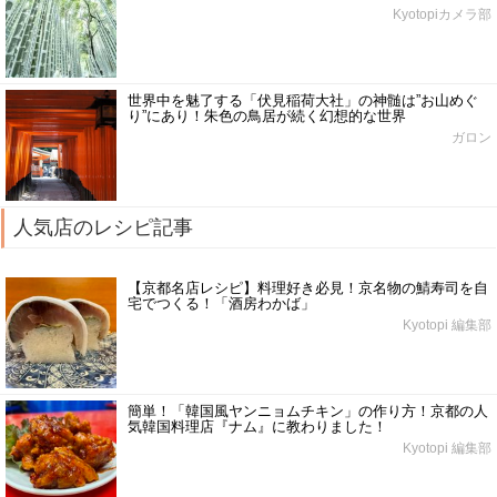
Kyotopiカメラ部
世界中を魅了する「伏見稲荷大社」の神髄は”お山めぐ
り”にあり！朱色の鳥居が続く幻想的な世界
ガロン
人気店のレシピ記事
【京都名店レシピ】料理好き必見！京名物の鯖寿司を自
宅でつくる！「酒房わかば」
Kyotopi 編集部
簡単！「韓国風ヤンニョムチキン」の作り方！京都の人
気韓国料理店『ナム』に教わりました！
Kyotopi 編集部