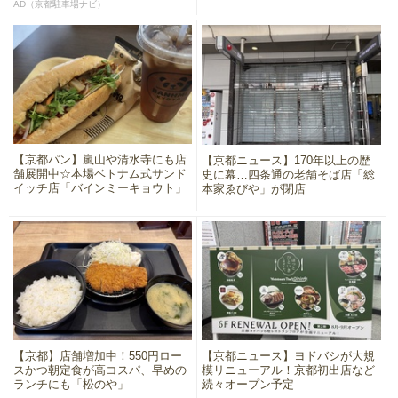
AD（京都駐車場ナビ）
【京都パン】嵐山や清水寺にも店
【京都ニュース】170年以上の歴
舗展開中☆本場ベトナム式サンド
史に幕…四条通の老舗そば店「総
イッチ店「バインミーキョウト」
本家ゑびや」が閉店
【京都】店舗増加中！550円ロー
【京都ニュース】ヨドバシが大規
スかつ朝定食が高コスパ、早めの
模リニューアル！京都初出店など
ランチにも「松のや」
続々オープン予定