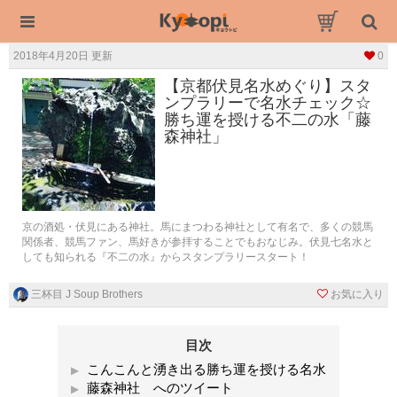
2018年4月20日 更新
0
【京都伏見名水めぐり】スタ
ンプラリーで名水チェック☆
勝ち運を授ける不二の水「藤
森神社」
京の酒処・伏見にある神社。馬にまつわる神社として有名で、多くの競馬
関係者、競馬ファン、馬好きが参拝することでもおなじみ。伏見七名水と
しても知られる『不二の水』からスタンプラリースタート！
三杯目 J Soup Brothers
お気に入り
目次
こんこんと湧き出る勝ち運を授ける名水
藤森神社 へのツイート