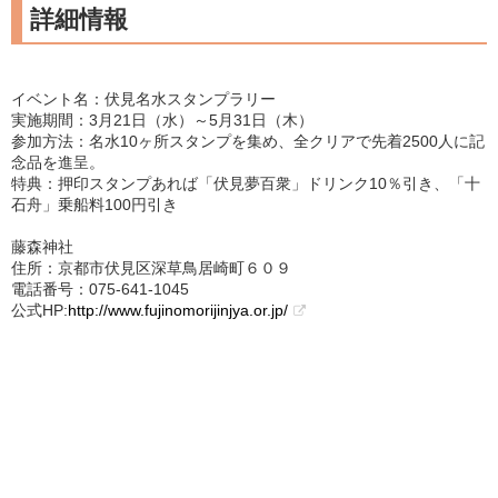
詳細情報
イベント名：伏見名水スタンプラリー
実施期間：3月21日（水）～5月31日（木）
参加方法：名水10ヶ所スタンプを集め、全クリアで先着2500人に記
念品を進呈。
特典：押印スタンプあれば「伏見夢百衆」ドリンク10％引き、「十
石舟」乗船料100円引き
藤森神社
住所：京都市伏見区深草鳥居崎町６０９
電話番号：075-641-1045
公式HP:
http://www.fujinomorijinjya.or.jp/